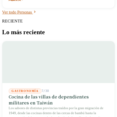
convirtiéndose en una ventana para que los taiwaneses de la era de la
ley marcial imaginaran tierras lejanas. En 1979, Josema murió
Ver todo Personas
accidentalmente durante una inmersión. En 1990, su único guion para
"A Rose in the Dark" ganó ocho premios Golden Horse. El 4 de enero
RECIENTE
de 1991, se suicidó en el Hospital General de Veteranos de Taipéi a los
cuarenta y siete años.
Lo más reciente
7/30
GASTRONOMÍA
Cocina de las villas de dependientes
militares en Taiwán
Los sabores de distintas provincias traídos por la gran migración de
1949, desde las cocinas dentro de las cercas de bambú hasta la