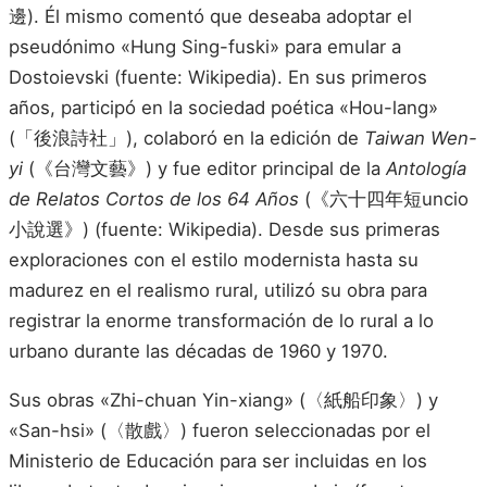
邊). Él mismo comentó que deseaba adoptar el
pseudónimo «Hung Sing-fuski» para emular a
Dostoievski (fuente: Wikipedia). En sus primeros
años, participó en la sociedad poética «Hou-lang»
(「後浪詩社」), colaboró en la edición de
Taiwan Wen-
yi
(《台灣文藝》) y fue editor principal de la
Antología
de Relatos Cortos de los 64 Años
(《六十四年短uncio
小說選》) (fuente: Wikipedia). Desde sus primeras
exploraciones con el estilo modernista hasta su
madurez en el realismo rural, utilizó su obra para
registrar la enorme transformación de lo rural a lo
urbano durante las décadas de 1960 y 1970.
Sus obras «Zhi-chuan Yin-xiang» (〈紙船印象〉) y
«San-hsi» (〈散戲〉) fueron seleccionadas por el
Ministerio de Educación para ser incluidas en los