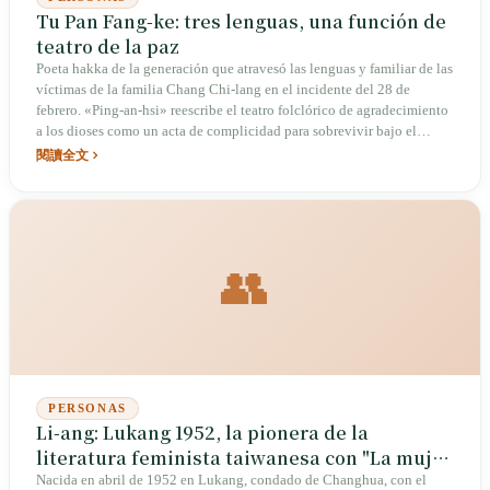
Tu Pan Fang-ke: tres lenguas, una función de
teatro de la paz
Poeta hakka de la generación que atravesó las lenguas y familiar de las
víctimas de la familia Chang Chi-lang en el incidente del 28 de
febrero. «Ping-an-hsi» reescribe el teatro folclórico de agradecimiento
a los dioses como un acta de complicidad para sobrevivir bajo el
Terror Blanco: para quien el régimen le ha quitado la lengua, el verso
閱讀全文
más afilado en la lengua materna está escrito para los suyos.
👥
PERSONAS
Li-ang: Lukang 1952, la pionera de la
literatura feminista taiwanesa con "La mujer
del verdugo
Nacida en abril de 1952 en Lukang, condado de Changhua, con el