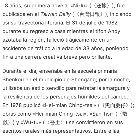
18 años, su primera novela, «Ni-lu» (〈逆旅〉), fue
publicada en el
Taiwan Daily
(《台灣日報》), iniciando
así su trayectoria literaria. El 31 de julio de 1982,
durante su regreso a casa mientras el tifón Andy
azotaba la región, falleció trágicamente en un
accidente de tráfico a la edad de 33 años, poniendo
fin a una carrera creativa breve pero brillante.
Durante el día, enseñaba en la escuela primaria
Shenkou en el municipio de Shengang; por la noche,
utilizaba un estilo sencillo para retratar la amargura y
la resiliencia de los personajes humildes del campo.
En 1978 publicó «Hei-mian Ching-tsai» (《黑面慶仔》);
obras como «Hei-mian Ching-tsai», «San-hsi» (〈散
戲〉) y «Wu-tu» (〈吾土〉) se convirtieron en sus
escritos rurales más representativos. Entre ellas,