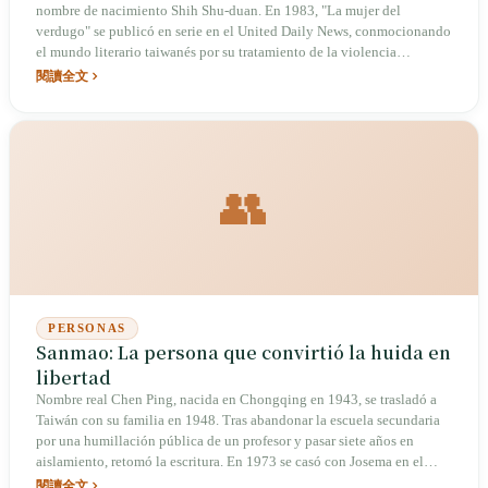
nombre de nacimiento Shih Shu-duan. En 1983, "La mujer del
verdugo" se publicó en serie en el United Daily News, conmocionando
el mundo literario taiwanés por su tratamiento de la violencia
doméstica. En 1991 publicó "El jardín de los senderos que se
閱讀全文
bifurcan". En 2004 recibió la condecoración de Caballero de la Orden
de las Artes y las Letras de Francia. Sus obras han sido traducidas al
inglés, francés, alemán, japonés y otros idiomas, y es una de las
escritoras taiwanesas con mayor reconocimiento internacional.
👥
PERSONAS
Sanmao: La persona que convirtió la huida en
libertad
Nombre real Chen Ping, nacida en Chongqing en 1943, se trasladó a
Taiwán con su familia en 1948. Tras abandonar la escuela secundaria
por una humillación pública de un profesor y pasar siete años en
aislamiento, retomó la escritura. En 1973 se casó con Josema en el
Sáhara Español; sus ensayos se volvieron muy populares,
閱讀全文