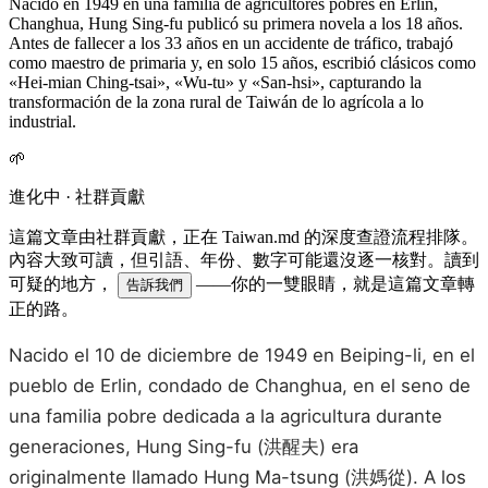
Nacido en 1949 en una familia de agricultores pobres en Erlin,
Changhua, Hung Sing-fu publicó su primera novela a los 18 años.
Antes de fallecer a los 33 años en un accidente de tráfico, trabajó
como maestro de primaria y, en solo 15 años, escribió clásicos como
«Hei-mian Ching-tsai», «Wu-tu» y «San-hsi», capturando la
transformación de la zona rural de Taiwán de lo agrícola a lo
industrial.
🌱
進化中 · 社群貢獻
這篇文章由社群貢獻，正在 Taiwan.md 的深度查證流程排隊。
內容大致可讀，但引語、年份、數字可能還沒逐一核對。讀到
可疑的地方，
——你的一雙眼睛，就是這篇文章轉
告訴我們
正的路。
Nacido el 10 de diciembre de 1949 en Beiping-li, en el
pueblo de Erlin, condado de Changhua, en el seno de
una familia pobre dedicada a la agricultura durante
generaciones, Hung Sing-fu (洪醒夫) era
originalmente llamado Hung Ma-tsung (洪媽從). A los