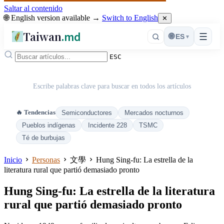
Saltar al contenido
🌐 English version available →
Switch to English
✕
Taiwan
.md
☰
🌐
ES
▾
ESC
Escribe palabras clave para buscar en todos los artículos
🔥 Tendencias
Semiconductores
Mercados nocturnos
Pueblos indígenas
Incidente 228
TSMC
Té de burbujas
Inicio
Personas
文學
Hung Sing-fu: La estrella de la
literatura rural que partió demasiado pronto
Hung Sing-fu: La estrella de la literatura
rural que partió demasiado pronto