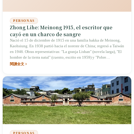
PERSONAS
Zhong Lihe: Meinong 1915, el escritor que
cayó en un charco de sangre
Nació el 15 de diciembre de 1915 en una familia hakka de Meinong,
Kaohsiung. En 1938 partió hacia el noreste de China; regresó a Taiwán
en 1946. Obras representativas: "La granja Lishan" (novela larga), "El
hombre de la tierra natal" (cuento, escrito en 1959) y "Pobre
matrimonio". Se le conoce como "el escritor que cayó en un charco de
閱讀全文
sangre" y a menudo se le honra como "padre de la literatura rural
taiwanesa" (título discutible). Falleció el 4 de agosto de 1960 a los 44
años, tosiendo sangre mientras corregía un manuscrito.
PERSONAS