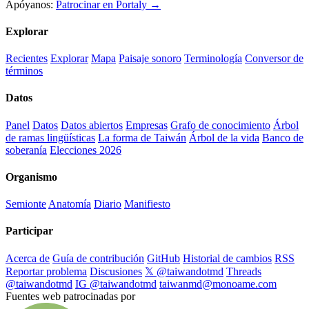
Apóyanos:
Patrocinar en Portaly →
Explorar
Recientes
Explorar
Mapa
Paisaje sonoro
Terminología
Conversor de
términos
Datos
Panel
Datos
Datos abiertos
Empresas
Grafo de conocimiento
Árbol
de ramas lingüísticas
La forma de Taiwán
Árbol de la vida
Banco de
soberanía
Elecciones 2026
Organismo
Semionte
Anatomía
Diario
Manifiesto
Participar
Acerca de
Guía de contribución
GitHub
Historial de cambios
RSS
Reportar problema
Discusiones
𝕏 @taiwandotmd
Threads
@taiwandotmd
IG @taiwandotmd
taiwanmd@monoame.com
Fuentes web patrocinadas por