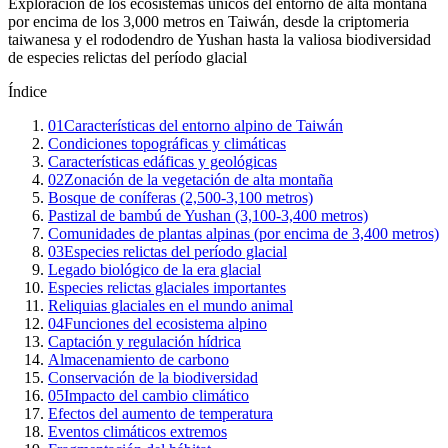
Exploración de los ecosistemas únicos del entorno de alta montaña
por encima de los 3,000 metros en Taiwán, desde la criptomeria
taiwanesa y el rododendro de Yushan hasta la valiosa biodiversidad
de especies relictas del período glacial
Índice
01
Características del entorno alpino de Taiwán
Condiciones topográficas y climáticas
Características edáficas y geológicas
02
Zonación de la vegetación de alta montaña
Bosque de coníferas (2,500-3,100 metros)
Pastizal de bambú de Yushan (3,100-3,400 metros)
Comunidades de plantas alpinas (por encima de 3,400 metros)
03
Especies relictas del período glacial
Legado biológico de la era glacial
Especies relictas glaciales importantes
Reliquias glaciales en el mundo animal
04
Funciones del ecosistema alpino
Captación y regulación hídrica
Almacenamiento de carbono
Conservación de la biodiversidad
05
Impacto del cambio climático
Efectos del aumento de temperatura
Eventos climáticos extremos