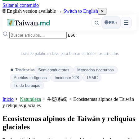
Saltar al contenido
🌐 English version available →
Switch to English
✕
Taiwan
.md
☰
🌐
ES
▾
ESC
Escribe palabras clave para buscar en todos los artículos
🔥 Tendencias
Semiconductores
Mercados nocturnos
Pueblos indígenas
Incidente 228
TSMC
Té de burbujas
Inicio
Naturaleza
生態系統
Ecosistemas alpinos de Taiwán
y reliquias glaciales
Ecosistemas alpinos de Taiwán y reliquias
glaciales