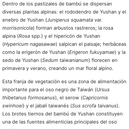
Dentro de los pastizales de bambú se dispersan
diversas plantas alpinas: el rododendro de Yushan y el
enebro de Yushan (
Juniperus squamata
var.
morrisonicola
) forman arbustos rastreros; la rosa
alpina (
Rosa
spp.) y el hipericón de Yushan
(
Hypericum nagasawae
) salpican el paisaje; herbáceas
como la erigerón de Yushan (
Erigeron fukuyamae
) y la
sedo de Yushan (
Sedum taiwanianum
) florecen en
primavera y verano, creando un mar floral alpino.
Esta franja de vegetación es una zona de alimentación
importante para el oso negro de Taiwán (
Ursus
thibetanus formosanus
), el serow (
Capricornis
swinhoei
) y el jabalí taiwanés (
Sus scrofa taivanus
).
Los brotes tiernos del bambú de Yushan constituyen
una de las fuentes alimenticias principales del oso