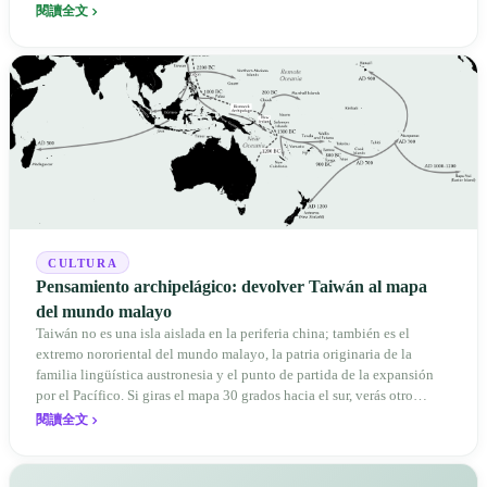
閱讀全文
CULTURA
Pensamiento archipelágico: devolver Taiwán al mapa
del mundo malayo
Taiwán no es una isla aislada en la periferia china; también es el
extremo nororiental del mundo malayo, la patria originaria de la
familia lingüística austronesia y el punto de partida de la expansión
por el Pacífico. Si giras el mapa 30 grados hacia el sur, verás otro
sistema de coordenadas plenamente válido, pero omitido.
閱讀全文