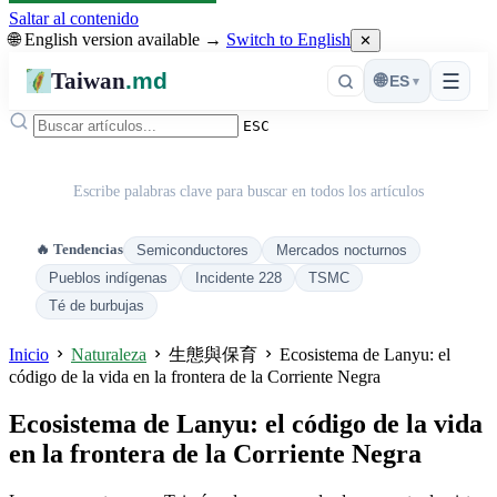
Saltar al contenido
🌐 English version available →
Switch to English
✕
Taiwan
.md
☰
🌐
ES
▾
ESC
Escribe palabras clave para buscar en todos los artículos
🔥 Tendencias
Semiconductores
Mercados nocturnos
Pueblos indígenas
Incidente 228
TSMC
Té de burbujas
Inicio
Naturaleza
生態與保育
Ecosistema de Lanyu: el
código de la vida en la frontera de la Corriente Negra
Ecosistema de Lanyu: el código de la vida
en la frontera de la Corriente Negra