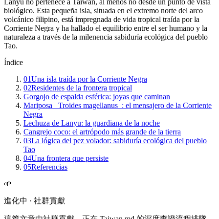
Lanyu no pertenece a Taiwán, al menos no desde un punto de vista
biológico. Esta pequeña isla, situada en el extremo norte del arco
volcánico filipino, está impregnada de vida tropical traída por la
Corriente Negra y ha hallado el equilibrio entre el ser humano y la
naturaleza a través de la milenencia sabiduría ecológica del pueblo
Tao.
Índice
01
Una isla traída por la Corriente Negra
02
Residentes de la frontera tropical
Gorgojo de espalda esférica: joyas que caminan
Mariposa _Troides magellanus_: el mensajero de la Corriente
Negra
Lechuza de Lanyu: la guardiana de la noche
Cangrejo coco: el artrópodo más grande de la tierra
03
La lógica del pez volador: sabiduría ecológica del pueblo
Tao
04
Una frontera que persiste
05
Referencias
🌱
進化中 · 社群貢獻
這篇文章由社群貢獻，正在 Taiwan.md 的深度查證流程排隊。