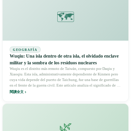
🗺️
GEOGRAFÍA
Wuqiu: Una isla dentro de otra isla, el olvidado enclave
militar y la sombra de los residuos nucleares
Wuqiu es el distrito más remoto de Taiwán, compuesto por Daqiu y
Xiaoqiu. Esta isla, administrativamente dependiente de Kinmen pero
cuya vida depende del puerto de Taichung, fue una base de guerrillas
en el frente de la guerra civil. Este artículo analiza el significado de la
reactivación del faro de Wuqiuyu, la cultura del habla Xinghua y la
閱讀全文
controversia de veinte años sobre el vertedero de residuos nucleares.
🌿