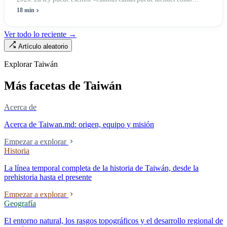
máximo una enfermera», pero no puede escribir «si existe esa
18 min
enfermera»: de las 320.000 licencias de enfermería, solo quedan
190.000 manos en la clínica. Esta no es la Ley de Seguro Médico, ni la
Ver todo lo reciente →
Ley de Médicos, es la ley raíz sobre cómo existe la institución del
Artículo aleatorio
«hospital» en Taiwán, y la tensión sin resolver durante cuarenta años
entre la utilidad pública de la asistencia médica y los mecanismos de
Explorar Taiwán
mercado.
Más facetas de Taiwán
Acerca de
Acerca de Taiwan.md: origen, equipo y misión
Empezar a explorar
Historia
La línea temporal completa de la historia de Taiwán, desde la
prehistoria hasta el presente
Empezar a explorar
Geografía
El entorno natural, los rasgos topográficos y el desarrollo regional de