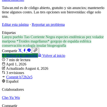
Taiwan.md es de código abierto, gratuito y sin anuncios; mantenerlo
tiene algunos costes. Las tres opciones son bienvenidas: elige solo
una.
Editar esta página
·
Reportar un problema
Etiquetas
Lanyu
pueblo Tao
Corriente Negra
especies endémicas
pez volador
mariposa *Troides magellanus*
gorgojo de espalda esférica
conservación
ecología insular
biogeografía
Compartir
Volver a la categoría
Volver al inicio
7 min de lectura
April 1, 2026
Actualizado August 4, 2026
3 revisiones
Commit b72b2e5
Español
Colaboradores
Che-Yu Wu
Compartir