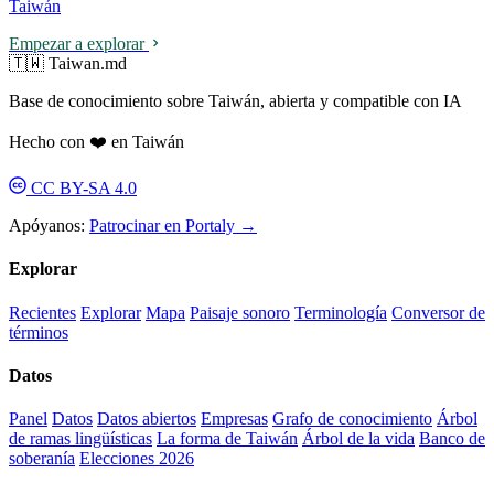
Taiwán
Empezar a explorar
🇹🇼 Taiwan.md
Base de conocimiento sobre Taiwán, abierta y compatible con IA
Hecho con ❤️ en Taiwán
CC BY-SA 4.0
Apóyanos:
Patrocinar en Portaly →
Explorar
Recientes
Explorar
Mapa
Paisaje sonoro
Terminología
Conversor de
términos
Datos
Panel
Datos
Datos abiertos
Empresas
Grafo de conocimiento
Árbol
de ramas lingüísticas
La forma de Taiwán
Árbol de la vida
Banco de
soberanía
Elecciones 2026