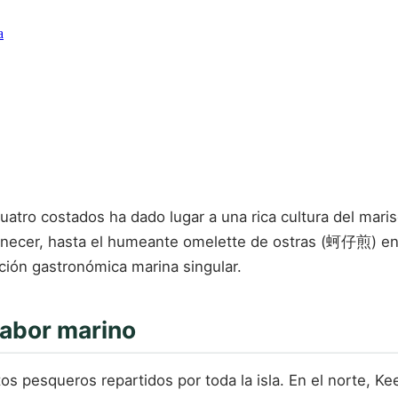
a
cuatro costados ha dado lugar a una rica cultura del mar
anecer, hasta el humeante omelette de ostras (蚵仔煎) en
dición gastronómica marina singular.
sabor marino
os pesqueros repartidos por toda la isla. En el norte, K