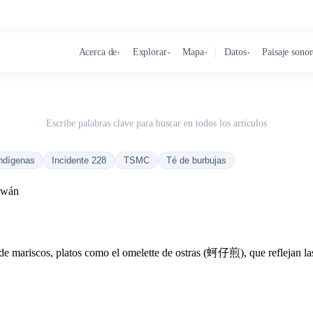
Acerca de
Explorar
Mapa
Datos
Paisaje sono
▾
▾
▾
▾
Escribe palabras clave para buscar en todos los artículos
ndígenas
Incidente 228
TSMC
Té de burbujas
aiwán
 de mariscos, platos como el omelette de ostras (蚵仔煎), que reflejan las