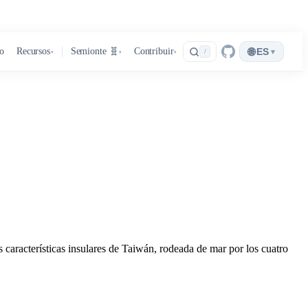
🌐
ro
Recursos
Semionte 🧬
Contribuir
ES
▾
/
▾
▾
▾
 características insulares de Taiwán, rodeada de mar por los cuatro