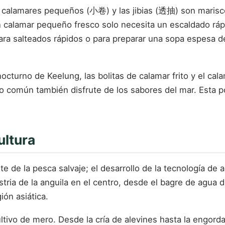
s calamares pequeños (小卷) y las jibias (透抽) son marisc
 calamar pequeño fresco solo necesita un escaldado rápi
 para salteados rápidos o para preparar una sopa espesa de
cturno de Keelung, las bolitas de calamar frito y el cala
o común también disfrute de los sabores del mar. Esta po
ultura
de la pesca salvaje; el desarrollo de la tecnología de 
tria de la anguila en el centro, desde el bagre de agua d
ión asiática.
tivo de mero. Desde la cría de alevines hasta la engord