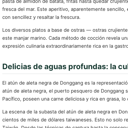
pasta de almidón de batata, fritas hasta quedar crujien
fresca del mar. Este aperitivo, aparentemente sencillo, e
con sencillez y resaltar la frescura.
Los diversos platos a base de ostras — ostras crujien
este manjar marino. Cada método de cocción revela una fa
expresión culinaria extraordinariamente rica en la gast
Delicias de aguas profundas: la cu
El atún de aleta negra de Donggang es la representación
atún de aleta negra, el puerto pesquero de Donggang s
Pacífico, poseen una carne deliciosa y rica en grasa, l
La escena de la subasta del atún de aleta negra en Do
cientos de miles de dólares taiwaneses. Esto no solo re
Taiwán. Desde las técnicas de captura hasta la conserva