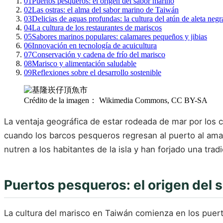
01
Puertos pesqueros: el origen del sabor marino
02
Las ostras: el alma del sabor marino de Taiwán
03
Delicias de aguas profundas: la cultura del atún de aleta negr
04
La cultura de los restaurantes de mariscos
05
Sabores marinos populares: calamares pequeños y jibias
06
Innovación en tecnología de acuicultura
07
Conservación y cadena de frío del marisco
08
Marisco y alimentación saludable
09
Reflexiones sobre el desarrollo sostenible
Crédito de la imagen： Wikimedia Commons, CC BY-SA
La ventaja geográfica de estar rodeada de mar por los 
cuando los barcos pesqueros regresan al puerto al am
nutren a los habitantes de la isla y han forjado una tra
Puertos pesqueros: el origen del 
La cultura del marisco en Taiwán comienza en los puert