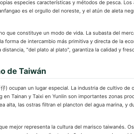
opias especies características y métodos de pesca. Los 
anfangao es el orgullo del noreste, y el atún de aleta ne
, sino que constituye un modo de vida. La subasta del me
a forma de intercambio más primitiva y directa de la ec
istancia, "del plato al plato", garantiza la calidad y fre
no de Taiwán
蚵仔) ocupan un lugar especial. La industria de cultivo de 
g en Tainan y Taixi en Yunlin son importantes zonas prod
alta, las ostras filtran el plancton del agua marina, y du
que mejor representa la cultura del marisco taiwanés. O