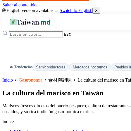
Saltar al contenido
🌐 English version available →
Switch to English
✕
Taiwan
.md
ESC
🔥 Tendencias
Semiconductores
Mercados nocturnos
Pueblos i
Inicio
Gastronomía
食材與調味
La cultura del marisco en T
La cultura del marisco en Taiwán
Mariscos frescos directos del puerto pesquero, cultura de restaurantes
costados, y su rica tradición gastronómica marina.
Índice