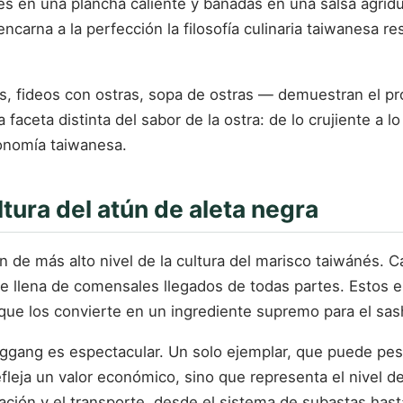
tes en una plancha caliente y bañadas en una salsa agrid
ncarna a la perfección la filosofía culinaria taiwanesa re
tes, fideos con ostras, sopa de ostras — demuestran el
ceta distinta del sabor de la ostra: de lo crujiente a lo 
ronomía taiwanesa.
ltura del atún de aleta negra
 de más alto nivel de la cultura del marisco taiwánés. C
e llena de comensales llegados de todas partes. Estos 
o que los convierte en un ingrediente supremo para el sas
nggang es espectacular. Un solo ejemplar, que puede pes
fleja un valor económico, sino que representa el nivel de
ción y el transporte, desde el sistema de subastas hasta