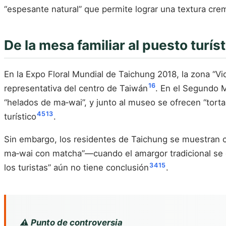
“espesante natural” que permite lograr una textura crem
De la mesa familiar al puesto turís
En la Expo Floral Mundial de Taichung 2018, la zona “V
16
representativa del centro de Taiwán
. En el Segundo M
“helados de ma‑wai”, y junto al museo se ofrecen “tort
4
5
13
turístico
.
Sin embargo, los residentes de Taichung se muestran cau
ma‑wai con matcha”—cuando el amargor tradicional se c
3
4
15
los turistas” aún no tiene conclusión
.
⚠️ Punto de controversia