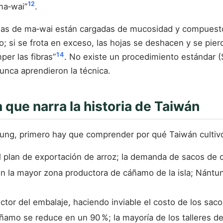
12
ma‑wai”
.
as de ma‑wai están cargadas de mucosidad y compuestos 
go; si se frota en exceso, las hojas se deshacen y se pie
1
4
er las fibras”
. No existe un procedimiento estándar (S
 nunca aprendieron la técnica.
 que narra la historia de Taiwán
hung, primero hay que comprender por qué Taiwán cultiv
l plan de exportación de arroz; la demanda de sacos de
la mayor zona productora de cáñamo de la isla; Nántun, W
ector del embalaje, haciendo inviable el costo de los sa
áñamo se reduce en un 90 %; la mayoría de los talleres 