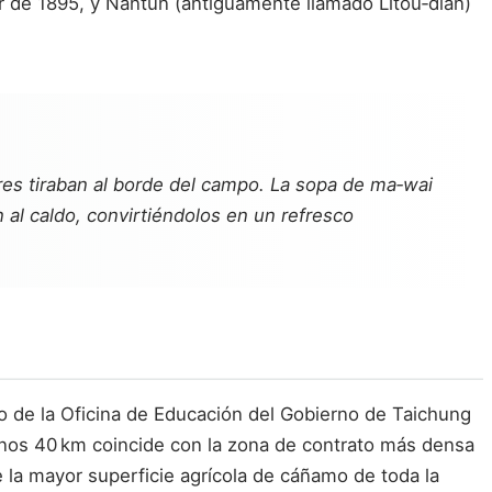
ir de 1895, y Nántun (antiguamente llamado Litóu‑diàn)
tores tiraban al borde del campo. La sopa de ma‑wai
 al caldo, convirtiéndolos en un refresco
o de la Oficina de Educación del Gobierno de Taichung
 unos 40 km coincide con la zona de contrato más densa
la mayor superficie agrícola de cáñamo de toda la