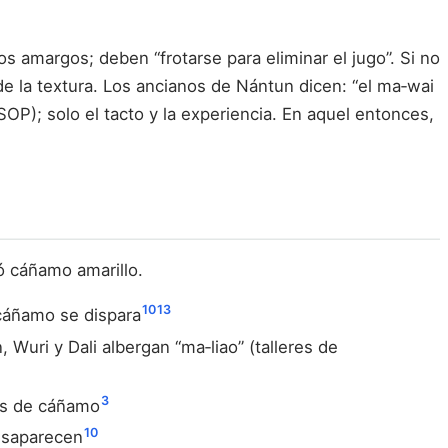
amargos; deben “frotarse para eliminar el jugo”. Si no
rde la textura. Los ancianos de Nántun dicen: “el ma‑wai
OP); solo el tacto y la experiencia. En aquel entonces,
ó cáñamo amarillo.
10
13
 cáñamo se dispara
uri y Dali albergan “ma‑liao” (talleres de
3
cos de cáñamo
10
desaparecen