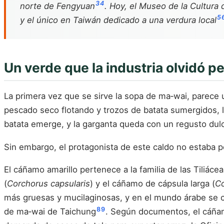
3
4
norte de Fengyuan
. Hoy, el Museo de la Cultura 
5
y el único en Taiwán dedicado a una verdura local
Un verde que la industria olvidó p
La primera vez que se sirve la sopa de ma‑wai, parece
pescado seco flotando y trozos de batata sumergidos, l
batata emerge, y la garganta queda con un regusto dul
Sin embargo, el protagonista de este caldo no estaba 
El cáñamo amarillo pertenece a la familia de las Tiliá
(
Corchorus capsularis
) y el cáñamo de cápsula larga (
Co
más gruesas y mucilaginosas, y en el mundo árabe se 
8
9
de ma‑wai de Taichung
. Según documentos, el cáñamo