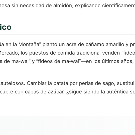
osa sin necesidad de almidón, explicando científicamente
tico
ida en la Montaña” plantó un acre de cáñamo amarillo y p
ercado, los puestos de comida tradicional venden “fideo
as de ma‑wai” y “fideos de ma‑wai”—en los últimos años,
telosos. Cambiar la batata por perlas de sago, sustituir 
ubre con capas de azúcar, ¿sigue siendo la auténtica so