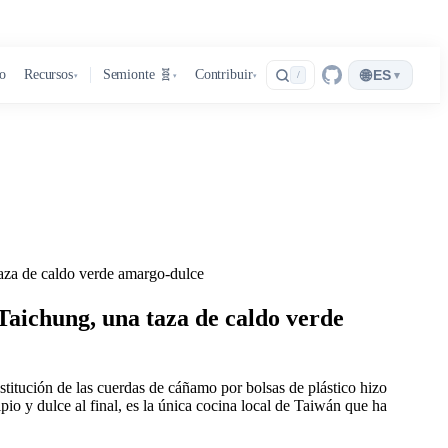
🌐
ro
Recursos
Semionte 🧬
Contribuir
ES
▾
/
▾
▾
▾
aza de caldo verde amargo‑dulce
Taichung, una taza de caldo verde
stitución de las cuerdas de cáñamo por bolsas de plástico hizo
io y dulce al final, es la única cocina local de Taiwán que ha