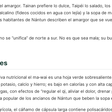
 amargor. Tainan prefiere lo dulce, Taipéi lo salado, los
lcalino (fideos cocidos en agua con lejía) y la sopa de m
os habitantes de Nántun describen el amargor que se vue
no se “unifica” de norte a sur. No es que sea mala; su 
les
tiva nutricional el ma‑wai es una hoja verde sobresaliente
otasio, calcio y hierro; es bajo en calorías y con alta c
as, con efectos de “regular el qi, aliviar el dolor, drenar
a popular de los ancianos de Nántun que beben la sopa e
grícola, el cáñamo de cápsula larga contiene polisacárido