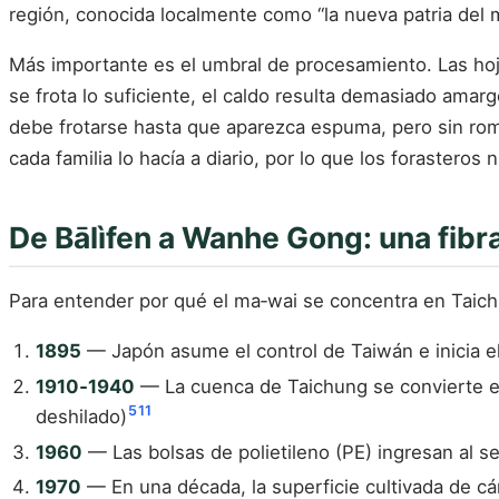
región, conocida localmente como “la nueva patria del 
Más importante es el umbral de procesamiento. Las hoj
se frota lo suficiente, el caldo resulta demasiado amar
debe frotarse hasta que aparezca espuma, pero sin romp
cada familia lo hacía a diario, por lo que los forasteros
De Bālìfen a Wanhe Gong: una fibra
Para entender por qué el ma‑wai se concentra en Taic
1895
— Japón asume el control de Taiwán e inicia e
1910‑1940
— La cuenca de Taichung se convierte en 
5
11
deshilado)
1960
— Las bolsas de polietileno (PE) ingresan al s
1970
— En una década, la superficie cultivada de c