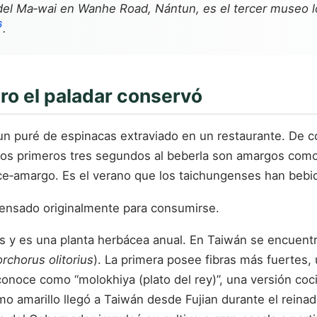
del Ma‑wai en Wanhe Road, Nántun, es el tercer museo loc
6
.
ero el paladar conservó
 un puré de espinacas extraviado en un restaurante. De 
os primeros tres segundos al beberla son amargos como h
ce‑amargo. Es el verano que los taichungenses han bebid
pensado originalmente para consumirse.
ceas y es una planta herbácea anual. En Taiwán se encue
rchorus olitorius
). La primera posee fibras más fuertes,
conoce como “molokhiya (plato del rey)”, una versión c
 amarillo llegó a Taiwán desde Fujian durante el reinado