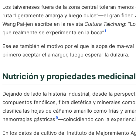
Los taiwaneses fuera de la zona central toleran menos el
ruta “ligeramente amarga y luego dulce”—el gran fideo a
Wang Pai‑jen escribe en la revista
Cultura Taichung
: “L
1
que realmente se experimenta en la boca”
.
Ese es también el motivo por el que la sopa de ma‑wai 
primero aceptar el amargor, luego esperar la dulzura.
Nutrición y propiedades medicina
Dejando de lado la historia industrial, desde la perspec
compuestos fenólicos, fibra dietética y minerales como p
clasifica las hojas de cáñamo amarillo como frías y amarg
9
hemorragias gástricas
—coincidiendo con la experienci
En los datos de cultivo del Instituto de Mejoramiento A