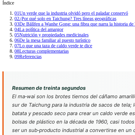
Índice
01
Un verde que la industria olvidó pero el paladar conservó
02
¿Por qué solo en Taichung? Tres líneas geográficas
03
De Bālìfen a Wanhe Gong: una fibra que narra la historia d
04
La política del amargor
05
Nutrición y propiedades medicinales
06
De la mesa familiar al puesto turístico
07
Lo que una taza de caldo verde te dice
08
Lecturas complementarias
09
Referencias
Resumen de treinta segundos
El ma‑wai son los brotes tiernos del cáñamo amaril
sur de Taichung para la industria de sacos de tela; 
batata y pescado seco para crear un caldo verde e
bolsas de plástico en la década de 1960, casi todo
ser un sub‑producto industrial a convertirse en un