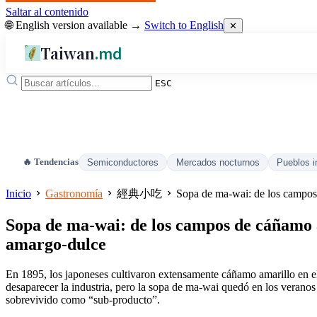
Saltar al contenido
🌐 English version available →
Switch to English
✕
Taiwan
.md
ESC
🔥 Tendencias
Semiconductores
Mercados nocturnos
Pueblos i
Inicio
Gastronomía
經典小吃
Sopa de ma‑wai: de los campos
Sopa de ma‑wai: de los campos de cáñamo a
amargo‑dulce
En 1895, los japoneses cultivaron extensamente cáñamo amarillo en el 
desaparecer la industria, pero la sopa de ma‑wai quedó en los veranos 
sobrevivido como “sub‑producto”.