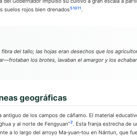
a del Gobernador impulsó su cultivo a gran escala a part
5
10
11
sus suelos rojos bien drenados
.
 fibra del tallo; las hojas eran desechos que los agricul
ar—frotaban los brotes, lavaban el amargor y los echaban
íneas geográficas
a antiguo de los campos de cáñamo. El material educativ
2
nghua y al norte de Fengyuan”
. Esta franja estrecha de
 a lo largo del arroyo Ma‑yuan‑tou en Nántun, que fue 