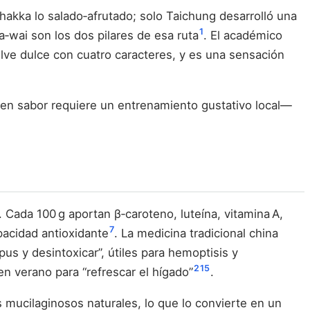
 hakka lo salado‑afrutado; solo Taichung desarrolló una
1
a‑wai son los dos pilares de esa ruta
. El académico
lve dulce con cuatro caracteres, y es una sensación
buen sabor requiere un entrenamiento gustativo local—
. Cada 100 g aportan β‑caroteno, luteína, vitamina A,
7
apacidad antioxidante
. La medicina tradicional china
 pus y desintoxicar”, útiles para hemoptisis y
2
15
n verano para “refrescar el hígado”
.
s mucilaginosos naturales, lo que lo convierte en un