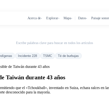
Acerca de
Explorar
Mapa
Datos
Paisaje sono
▾
▾
▾
▾
Escribe palabras clave para buscar en todos los artículos
ndígenas
Incidente 228
TSMC
Té de burbujas
sible de Taiwán durante 43 años
de Taiwán durante 43 años
rmitiendo que el «Tchoukball», inventado en Suiza, echara raíces en la
orte desconocido para la mayoría.