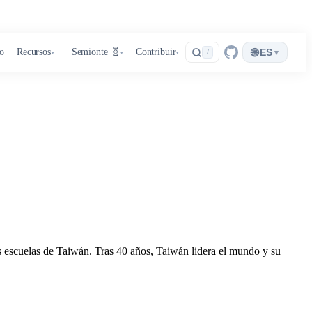
🌐
ro
Recursos
Semionte 🧬
Contribuir
ES
▾
/
▾
▾
▾
s escuelas de Taiwán. Tras 40 años, Taiwán lidera el mundo y su