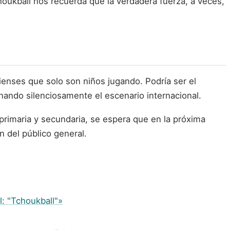
houkball nos recuerda que la verdadera fuerza, a veces,
ienses que solo son niños jugando. Podría ser el
ando silenciosamente el escenario internacional.
primaria y secundaria, se espera que en la próxima
n del público general.
l: "Tchoukball"»