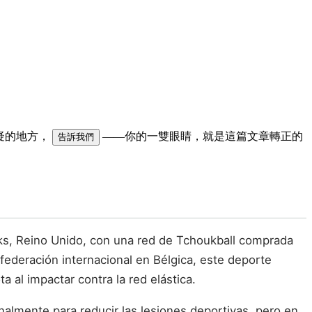
可疑的地方，
——你的一雙眼睛，就是這篇文章轉正的
告訴我們
aks, Reino Unido, con una red de Tchoukball comprada
 federación internacional en Bélgica, este deporte
 al impactar contra la red elástica.
nalmente para reducir las lesiones deportivas, pero en