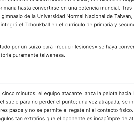
primaria hasta convertirse en una potencia mundial. Tra
 gimnasio de la Universidad Normal Nacional de Taiwán, 
 integró el Tchoukball en el currículo de primaria y sec
ado por un suizo para «reducir lesiones» se haya convert
storia puramente taiwanesa.
inco minutos: el equipo atacante lanza la pelota hacia la
l suelo para no perder el punto; una vez atrapada, se ini
s pasos y no se permite el regate ni el contacto físico
gulos tan extraños que el oponente es incapímpre de atr