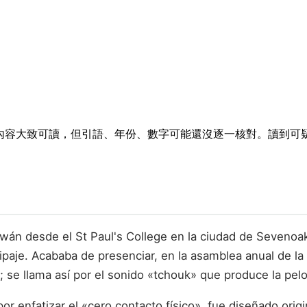
排隊。內容大致可讀，但引語、年份、數字可能還沒逐一核對。讀到
aiwán desde el St Paul's College en la ciudad de Seveno
ipaje. Acababa de presenciar, en la asamblea anual de la
se llama así por el sonido «tchouk» que produce la pelota
 enfatizar el «cero contacto físico», fue diseñado origi