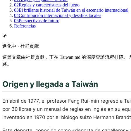
02
Reglas y características del juego
03
El brillante historial de Taiwán en el escenario internacional
04
Contribución internacional y desafíos locales
05
Perspectivas de futuro
Referencias
🌱
進化中 · 社群貢獻
這篇文章由社群貢獻，正在 Taiwan.md 的深度查證流程
路。
Origen y llegada a Taiwán
En abril de 1977, el profesor Fang Rui-min regresó a T
por 30 libras y un manual de reglas en inglés en su equ
inventado en 1970 por el biólogo suizo Hermann Brandt; 
Este deporte, conocido como «deporte de caballeros» por