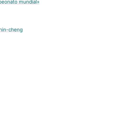
mpeonato mundial»
Chin-cheng