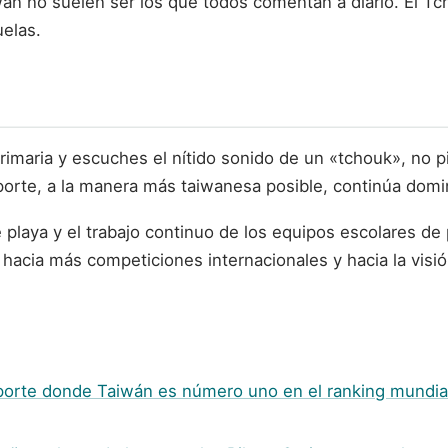
án no suelen ser los que todos comentan a diario. El Tc
uelas.
rimaria y escuches el nítido sonido de un «tchouk», no p
rte, a la manera más taiwanesa posible, continúa domin
laya y el trabajo continuo de los equipos escolares de 
 hacia más competiciones internacionales y hacia la visió
deporte donde Taiwán es número uno en el ranking mundia