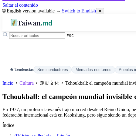
Saltar al contenido
🌐 English version available →
Switch to English
✕
Taiwan
.md
ESC
🔥 Tendencias
Semiconductores
Mercados nocturnos
Pueblos i
Inicio
Cultura
運動文化
Tchoukball: el campeón mundial invi
Tchoukball: el campeón mundial invisible 
En 1977, un profesor taiwanés trajo una red desde el Reino Unido, pe
federación internacional está en Kaohsiung, pero sigue siendo un dep
Índice
01
Origen y llegada a Taiwán