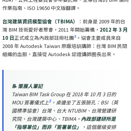
作業指南、ISO 19650 中文版翻譯。
台灣建築資訊模型協會（TBIMA）
：前身是 2009 年的台
灣 BIM 技術愛好者聚會，2011 年開始籌備，
2012 年 3 月
3
10 日
正式成立為內政部註冊社團
。協會主要成員來自
2008 年 Autodesk Taiwan 原廠培訓講師：台灣 BIM 民間
組織的血脈，直接從 Autodesk 認證講師圈長出來。
📝 策展人筆記
Taiwan BIM Task Group 在 2018 年 10 月 3 日的
5
MOU 簽署儀式上
，桌邊坐了五張臉孔：BSI（英
國標準協會）台灣、台大 NTUBIM、台灣營建研
究院、台灣建築中心、TBIMA。
內政部建研所是
「指導單位」而非「簽署單位」
，這個層級安排