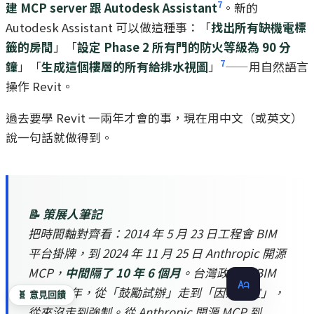
7
建 MCP server 跟 Autodesk Assistant
。新的
Autodesk Assistant 可以做這種事：「
找出所有缺機電標
籤的房間
」「
設定 Phase 2 所有門的防火等級為 90 分
7
鐘
」「
生成這個樓層的所有給排水視圖
」
——用自然語言
操作 Revit。
過去要學 Revit 一兩年才會的事，現在用中文（或英文）
說一句話就做得到。
📝 策展人筆記
把時間軸對齊看：2014 年 5 月 23 日工程會 BIM
平台掛牌，到 2024 年 11 月 25 日 Anthropic 開源
MCP，
中間隔了 10 年 6 個月
。台灣政府推 BIM
的這 10 年，從「鼓勵試辦」走到「因案制宜」，
🧬 意見回饋
從來沒走到強制。從 Anthropic 開源 MCP 到