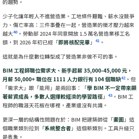
的趨勢。
少子化讓年輕人不進營造業。工地條件艱難、薪水沒競爭
力、傷亡率高：三件事疊在一起，營造業的徵才壓力越來
40
越大
。勞動部 2024 年同意開放 1.5 萬名營造業移工名
41
額，到 2026 年初已經「
即將核配完畢
」
。
這就是為什麼數位轉型成了營造業非做不可的事。
BIM 工程師職位需求大、新手起薪 35,000-45,000 元，
42
月薪 50,000+ 職位在 1111 人力銀行有 104 個職缺
。但
「需求大」跟「能用」是兩回事：「
學 BIM 不一定帶來顯
43
著薪資成長，多數人選擇較經濟的學習路徑
」
。BIM 工
程師的職涯天花板在哪裡，產業還沒有共識。
更深一層的結構性問題在於：BIM 把建築師從「
畫圖
」這
個職業類別拉到「
系統整合者
」這個新類別。工具升級只
是表象。