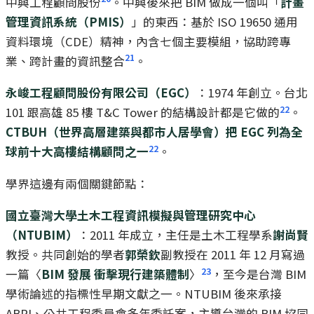
中興工程顧問股份
。中興後來把 BIM 做成一個叫「
計畫
管理資訊系統（PMIS）
」的東西：基於 ISO 19650 通用
資料環境（CDE）精神，內含七個主要模組，協助跨專
21
業、跨計畫的資訊整合
。
永峻工程顧問股份有限公司（EGC）
：1974 年創立。台北
22
101 跟高雄 85 樓 T&C Tower 的結構設計都是它做的
。
CTBUH（世界高層建築與都市人居學會）把 EGC 列為全
22
球前十大高樓結構顧問之一
。
學界這邊有兩個關鍵節點：
國立臺灣大學土木工程資訊模擬與管理研究中心
（NTUBIM）
：2011 年成立，主任是土木工程學系
謝尚賢
教授。共同創始的學者
郭榮欽
副教授在 2011 年 12 月寫過
23
一篇〈
BIM 發展 衝擊現行建築體制
〉
，至今是台灣 BIM
學術論述的指標性早期文獻之一。NTUBIM 後來承接
ABRI、公共工程委員會多年委託案，主導台灣的 BIM 協同