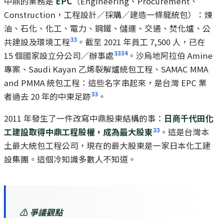
中鼎的業務是
EPC
（Engineering、Procurement、
Construction，工程設計／採購／建造一條龍統包）：煉
油、石化、化工、電力、鋼鐵、儲運、交通、焚化爐、公
33
共建設及環境工程
。截至 2021 年員工 7,500 人，已在
33
34
15 個國家設立分公司／辦事處
。沙烏地阿拉伯 Amine
專案、Saudi Kayan 乙烯裂解爐統包工程、SAMAC MMA
and PMMA 統包工程：這些名字串起來，是台灣 EPC 業
33
者過去 20 年的中東足跡
。
2011 年發生了一件改寫中鼎股東結構的事：
日商千代田化
33
工建設取得中鼎工程股權，成為最大股東
。這是台灣本
土最大統包工程公司，現在的最大股東是一家日本化工建
設集團。這個冷知識多數人不知道。
⚠️ 爭議觀點