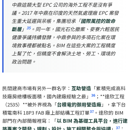
中鼎這類大型 EPC 公司的海外工程不是沒有爭
議。2017 年中鼎在印度的天然氣處理廠 EPC 案發
生重大延遲與呆帳，集團坦承「
國際風控的致命
35
斷層
」
。同一年，國光石化撤案、麥寮六輕居民
健康爭議持續發酵，中鼎參與的多項石化案在環
境敘事裡都被點名。BIM 在這些大案的工程精度
上幫了忙，但精度不會解決土地、勞工、環境的
政治問題。
民間建商市場有另外一群名字：
互助營造
「累積完成高科
36
技廠房總樓板面積，國內建廠經驗之最」
；**達欣工程
（2535）**被外界視為「
台積電的御用營造廠
」，拿下台
37
積電南科 18P3 FAB 廠上部結構工程訂單
。達欣的 BIM
部門在內部簡報裡寫：「
以 BIM 為基礎工具平台，進行建
37
築專案之開發、規劃、設計、施工相關整合與協調
」
：