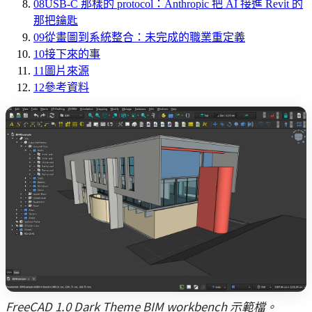
08
USB-C 那樣的 protocol：Anthropic 把 AI 接進 Revit 的
那把鑰匙
09
從畫圖到系統整合：未完成的職業重定義
10
接下來的事
11
圖片來源
12
參考資料
FreeCAD 1.0 Dark Theme BIM workbench 示範檔。