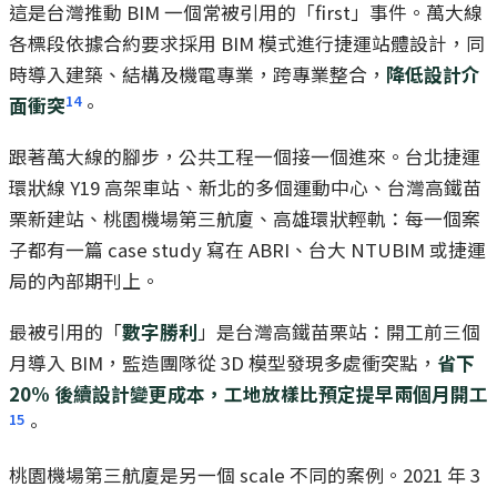
這是台灣推動 BIM 一個常被引用的「first」事件。萬大線
各標段依據合約要求採用 BIM 模式進行捷運站體設計，同
時導入建築、結構及機電專業，跨專業整合，
降低設計介
14
面衝突
。
跟著萬大線的腳步，公共工程一個接一個進來。台北捷運
環狀線 Y19 高架車站、新北的多個運動中心、台灣高鐵苗
栗新建站、桃園機場第三航廈、高雄環狀輕軌：每一個案
子都有一篇 case study 寫在 ABRI、台大 NTUBIM 或捷運
局的內部期刊上。
最被引用的「
數字勝利
」是台灣高鐵苗栗站：開工前三個
月導入 BIM，監造團隊從 3D 模型發現多處衝突點，
省下
20% 後續設計變更成本，工地放樣比預定提早兩個月開工
15
。
桃園機場第三航廈是另一個 scale 不同的案例。2021 年 3