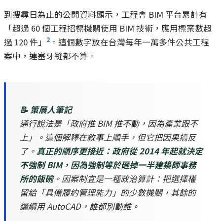
到搜尋日為止的公開資料顯示，工程會 BIM 平台累計有
「超過 60 個工程招標機關使用 BIM 技術，應用標案數超
2
過 120 件」
。這個數字放在台灣每年一萬多件公共工程
案中，連塞牙縫都不算。
📝 策展人筆記
通行說法是「政府推 BIM 推不動，因為產業跟不
上」。這個解釋在敘事上順手，但它把因果搞反
了。
真正的順序更接近：政府從 2014 年起就決定
不強制 BIM，因為強制等於砸掉一半建築師事務
所的飯碗
。因案制宜是一種政治算計：把選擇權
留給「具備履約管理能力」的少數機關，其餘的
繼續用 AutoCAD，誰都別動誰。