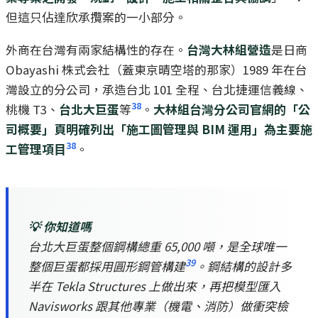
但這只佔達欣承攬案的一小部分。
外商在台灣有兩家結構性的存在。
台灣大林組營造
是日商
Obayashi 株式会社（蓋東京晴空塔的那家）1989 年在台
灣設立的分公司，承造台北 101 全程、台北捷運信義線、
38
桃機 T3、
台北大巨蛋
等
。
大林組台灣分公司官網的「公
司概要」頁明確列出「施工圖管理與 BIM 運用」為主要施
38
工管理項目
。
💡 你知道嗎
台北大巨蛋整個鋼構總重 65,000 噸，是全球唯一
39
整個巨蛋都採用圓形鋼管構建
。鋼結構的設計多
半在 Tekla Structures 上做出來，再把模型匯入
Navisworks 跟其他專業（機電、消防）做衝突檢