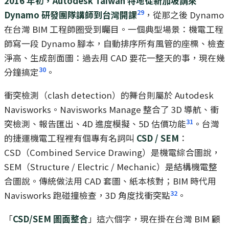
2016 年初，Autodesk Taiwan 特地從新加坡請來
29
Dynamo 研發團隊講師到台灣開課
，從那之後 Dynamo
在台灣 BIM 工程師圈受到矚目。一個典型場景：機電工程
師寫一段 Dynamo 腳本，自動排序所有風管的座標、檢查
淨高、生成剖面圖：過去用 CAD 要花一整天的事，現在幾
30
分鐘搞定
。
衝突檢測（clash detection）的舞台則屬於 Autodesk
Navisworks。Navisworks Manage 整合了 3D 導航、衝
31
突檢測、報告匯出、4D 進度模擬、5D 估價功能
。台灣
的捷運機電工程裡有個專有名詞叫
CSD / SEM
：
CSD（Combined Service Drawing）是機電綜合圖說，
SEM（Structure / Electric / Mechanic）是結構機電整
合圖說。傳統做法用 CAD 套圖、紙本核對；BIM 時代用
32
Navisworks 跑碰撞檢查，3D 角度找衝突點
。
「
CSD/SEM 圖面整合
」這六個字，現在掛在台灣 BIM 顧