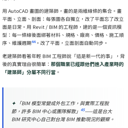
用 AutoCAD 畫圖的建築師，畫的是兩維線條的集合。畫
平面、立面、剖面：每張圖各自獨立，改了平面忘了改立
面是日常。用 Revit / BIM 的工程師，建的是一個資訊模
型：每一條線後面綁著材料、規格、廠商、價格、施工順
44
序、維護週期
。改了平面，立面剖面自動同步。
老建築師看著年輕 BIM 工程師說「這是新一代的事」，背
後的真實理由很簡單：
那個職業已經跟他們進入產業時的
「建築師」分屬不同行當
。
✦
「BIM 模型常變成外包工作，與實際工程脫
45
節，許多 BIM 中心或團隊解散」
——這是台大
BIM 研究中心自己對台灣 BIM 推動現況的觀察。