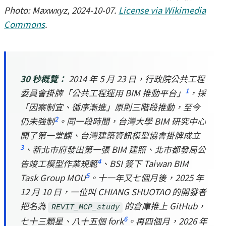
Photo: Maxwxyz, 2024-10-07.
License via Wikimedia
Commons
.
30 秒概覽：
2014 年 5 月 23 日，行政院公共工程
1
委員會掛牌「公共工程運用 BIM 推動平台」
，採
「因案制宜、循序漸進」原則三階段推動，至今
2
仍未強制
。同一段時間，台灣大學 BIM 研究中心
開了第一堂課、台灣建築資訊模型協會掛牌成立
3
、新北市府發出第一張 BIM 建照、北市都發局公
4
告竣工模型作業規範
、BSI 簽下 Taiwan BIM
5
Task Group MOU
。十一年又七個月後，2025 年
12 月 10 日，一位叫 CHIANG SHUOTAO 的開發者
把名為
的倉庫推上 GitHub，
REVIT_MCP_study
6
七十三顆星、八十五個 fork
。再四個月，2026 年