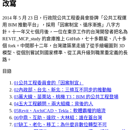
改寫
2014 年 5 月 23 日，行政院公共工程委員會掛牌「公共工程運
用 BIM 推動平台」，採用「因案制宜、循序漸進」八字方
針。十一年又七個月後，一位在東京工作的台灣開發者把名為
REVIT_MCP_study 的倉庫推上 GitHub，七十多顆星、八十多
個 fork。中間那十二年，台灣建築業走過了從手繪曬圖到 3D
模型、從個別嘗試到國家標準、從工具升級到職業重定義的長
路。
目錄
01
公共工程委員會的「因案制宜」
02
內政部、台北、新北：三條互不同步的推動軸
03
萬大線、苗栗站、桃機 T3：BIM 的公共工程登場
04
五大工程顧問 + 兩大組織：背後的人
05
Revit、ArchiCAD、Tekla：軟體霸權的暗流
06
中鼎、互助、達欣、大林組：誰在蓋台灣
07
缺工、老化、移工：為什麼非數位轉型不可