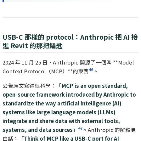
USB-C 那樣的 protocol：Anthropic 把 AI 接
進 Revit 的那把鑰匙
2024 年 11 月 25 日，Anthropic 開源了一個叫 **Model
46
Context Protocol（MCP）**的東西
。
公告原文寫得很科學：「
MCP is an open standard,
open-source framework introduced by Anthropic to
standardize the way artificial intelligence (AI)
systems like large language models (LLMs)
integrate and share data with external tools,
47
systems, and data sources
」
。Anthropic 的解釋更
白話：「
Think of MCP like a USB-C port for AI