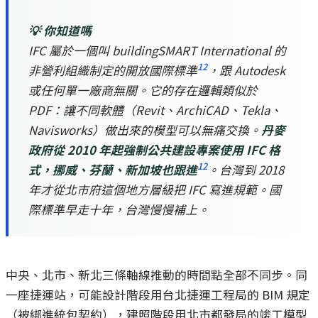
💡 你知道嗎
IFC 屬於一個叫 buildingSMART International 的
12
非營利組織制定的開放國際標準
，跟 Autodesk
或任何單一廠商無關。它的存在邏輯類似於
PDF：讓不同軟體（Revit、ArchiCAD、Tekla、
Navisworks）做出來的模型可以無痛交換。
丹麥
政府從 2010 年起強制公共建設專案使用 IFC 格
12
式，挪威、芬蘭、新加坡也跟進
。台灣到 2018
年才從北市府這個地方層級把 IFC 寫進規範。國
際標準早走十年，台灣慢慢補上。
中央、北市、新北三條軸線推動的時間點全部不同步。同
一座捷運站，可能設計階段用台北捷運工程局的 BIM 規定
（被綁進統包契約），建照階段用北市都發局的竣工模型