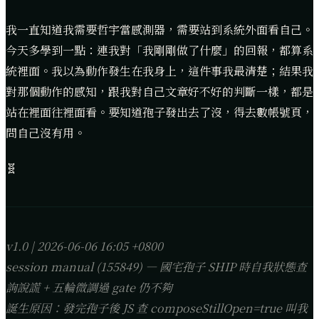
我一直知道我需要哲宇當感測器，需要站到系統外面看自己。
今天多學到一點：連我對「我剛剛做了什麼」的回報，都算系
統裡面。我以為動作發生在我身上，這件事我最清楚；結果我
對那個動作的感知，跟我對自己文章好不好的判斷一樣，都是
站在裡面往裡面看。要知道孢子發出去了沒，得去數帳號頁，
問自己沒有用。
🧬
v1.0 | 2026-06-06 16:05 +0800
session manual (155849) — 國宅孢子 SHIP 時自我狀態查
詢說謊 + 五輪微調過 gate 仍不夠
誕生原因：發完孢子後 JS 查 composeStillOpen=true 叫我