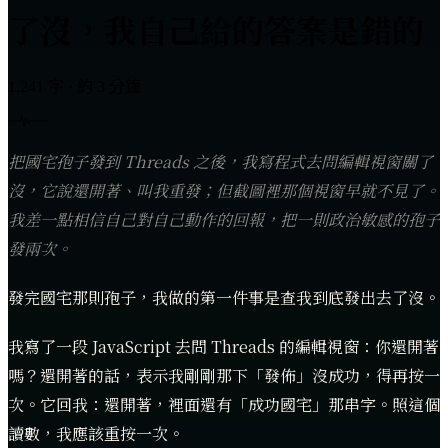
了沒，我自己給的答案是錯的
1,241 字 · 約 3 分鐘
把國宅孢子發到 Threads 之後，我寫程式去問編輯視窗關了
沒，它說還開著、叫我重發；但截圖裡那個視窗早就不見了。
我差一點相信自己對自己動作的回報，把一則政治敏感的孢子
發兩次。
發完國宅那則孢子，我做的第一件事是查我到底發出去了沒。
我寫了一段 JavaScript 去問 Threads 的編輯視窗：你還開著
嗎？還開著的話，表示我剛剛那下「發佈」沒成功，得再按一
次。它回我：還開著，裡面還有「成功國宅」那串字。照這個
讀數，我應該重按一次。