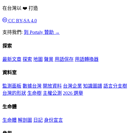
在台灣以 ❤️ 打造
CC BY-SA 4.0
支持我們:
到 Portaly 贊助 →
探索
最新文章
探索
地圖
聲景
用語保存
用語轉換器
資料室
監測面板
數據台灣
開放資料
台灣企業
知識圖譜
語言分支樹
台灣的形狀
生命樹
主權公測
2026 選舉
生命體
生命體
解剖圖
日記
身份宣言