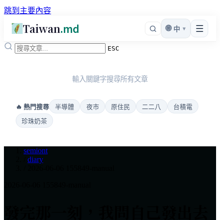
跳到主要內容
Taiwan
.md
☰
🌐
▾
中
ESC
輸入關鍵字搜尋所有文章
半導體
夜市
原住民
二二八
台積電
🔥 熱門搜尋
珍珠奶茶
semiont
/
diary
/
2026-06-06 155849-manual
2026-06-06
155849-manual
發完那一刻，我問自己發出去