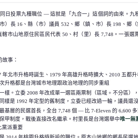
8 日，全台同日投票九種職位 — 這就是「九合一」這個詞的由來
市）長 16、縣（市）議員 532、鄉（鎮、市）長 198、鄉（
直轄市山地原住民區民代表 50、村（里）長 7,748。一張
的故事：
67 年北市升格時誕生、1979 年高雄升格時擴大、2010 五都
次升格都是台灣城市地理跟政治地理的同步重組
一樣。立委 2008 年改成單一選區兩票制（區域 + 不分區
— 同樣是 1992 年定型的舊制度，立委已經改過一輪，議員還
層的民選首長，全台 7,748 個 — 比 7-Eleven 的 6,6
保甲制度，戰後直接改名繼承。村里長是台灣選舉中
唯一無黨
比黨派重要
是 2014 年桃園升格時新設的職位。原本山地鄉的鄉長民