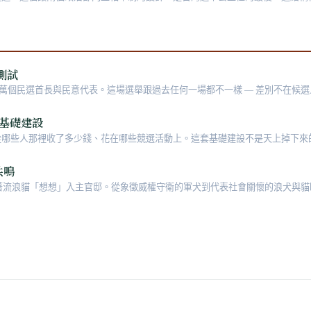
測試
超過 1.1 萬個民選首長與民意代表。這場選舉跟過去任何一場都不一樣 — 差別不在
。這篇不是選舉資訊整理，是這場選舉的歷史定位與結構性壓力分析。
化基礎建設
人那裡收了多少錢、花在哪些競選活動上。這套基礎建設不是天上掉下來的 — 是
，一條條法律、一份份會計報表、一個個公民工程師逐步堆出來的。
共鳴
帶著流浪貓「想想」入主官邸。從象徵威權守衛的軍犬到代表社會關懷的浪犬與