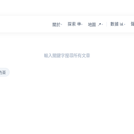
探索 🕸️
數據 📊
聲
關於
地圖 📍
▾
▾
▾
▾
輸入關鍵字搜尋所有文章
奶茶