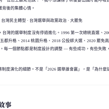
另一位志工聽見他說：「我不想讓孫子以後要出國才能呼吸
連署背後的集體心情。
 台灣民主轉型 · 台灣選舉與政黨政治 · 大罷免
灣的選舉制度沒有停過進化。1996 第一次總統直選、2005
五都升格、2014 桃園升格、2018 公投綁大選、2020 罷免
罷免。每一個節點都是制度設計的調整 — 有些成功，有些失
制度演化的細節。不是「2026 選舉誰會贏」，是「為什麼
故事