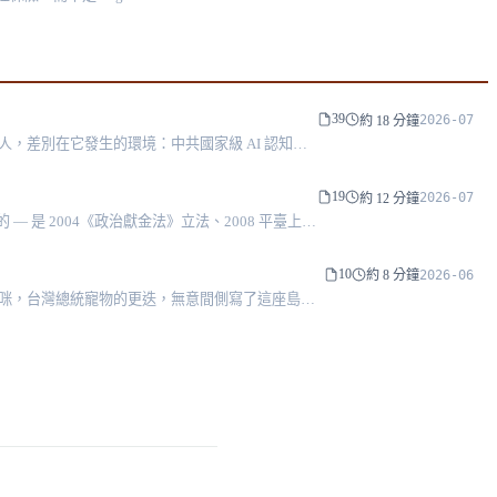
39
2026-07
約 18 分鐘
候選人，差別在它發生的環境：中共國家級 AI 認知作
19
2026-07
約 12 分鐘
 2004《政治獻金法》立法、2008 平臺上
10
2026-06
約 8 分鐘
貓咪，台灣總統寵物的更迭，無意間側寫了這座島嶼