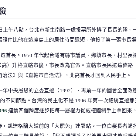
驗
日上午八點，台北市新生南路一處投票所外排了長長的隊。
張證件比他在這座島上的居住時間還短。他投了第一張市長
能選首長。1950 年代起台灣有縣市議員、鄉鎮市長、村里
9 年（高）升格直轄市後，市長改為官派。直轄市長民選這條路一斷就
自治法》與《直轄市自治法》，北高首長才回到人民手上。
年中央層級的立委直選（1992）、再前一年的國會全面改選
鏈條的不同節點。台灣的民主化不是 1996 年第一次總統直
996
連續四個跨度逐步把每一層權力從威權體制手上拿回來
 年初春，凱達格蘭大道前的「大罷免」連署站。一位白髮長者