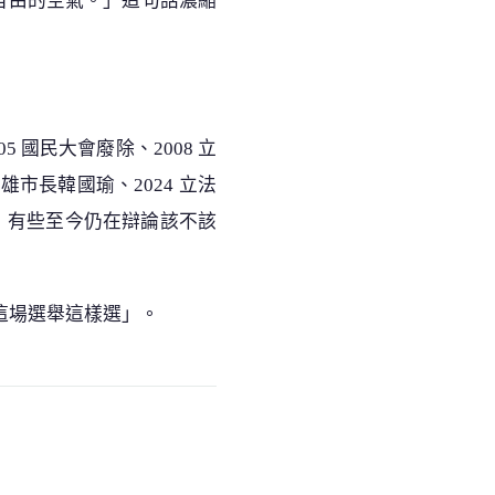
自由的空氣。」這句話濃縮
 國民大會廢除、2008 立
高雄市長韓國瑜、2024 立法
敗，有些至今仍在辯論該不該
這場選舉這樣選」。