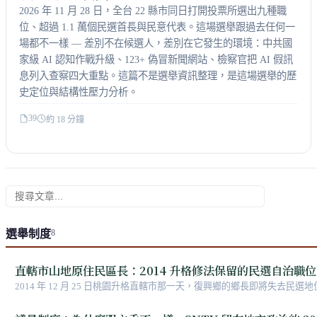
2026 年 11 月 28 日，全台 22 縣市同日打開投票所選出九種職
位、超過 1.1 萬個民選首長與民意代表。這場選舉跟過去任何一
場都不一樣 — 差別不在候選人，差別在它發生的環境：中共國
家級 AI 認知作戰升級、123+ 偽冒新聞網站、檢察官把 AI 假訊
息列入查察四大重點。這篇不是選舉資訊整理，是這場選舉的歷
史定位與結構性壓力分析。
39
約 18 分鐘
搜尋本分類文章
選舉制度
8
直轄市山地原住民區長：2014 升格修法保留的民選自治職位
2014 年 12 月 25 日桃園升格直轄市那一天，復興鄉的鄉長即將失
本的山地鄉繼續民選區長、區民代表。全台 6 個，涵蓋泰雅、布農、鄒