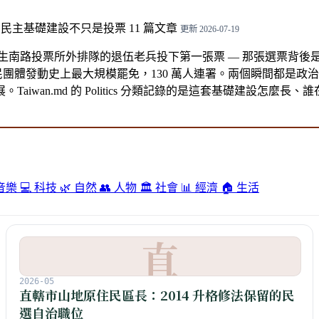
什麼民主基礎建設不只是投票
11 篇文章
更新 2026-07-19
，新生南路投票所外排隊的退伍老兵投下第一張票 — 那張選票背後是 198
公民團體發動史上最大規模罷免，130 萬人連署。兩個瞬間都是
iwan.md 的 Politics 分類記錄的是這套基礎建設怎麼
 音樂
💻 科技
🌿 自然
👥 人物
🏛️ 社會
📊 經濟
🏠 生活
直
2026-05
直轄市山地原住民區長：2014 升格修法保留的民
選自治職位