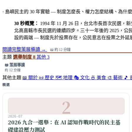
·
島嶼民主的 30 年實驗 — 制度怎麼長、權力怎麼結構、為
30 秒概覽：
1994 年 11 月 26 日，台北市長首次民選
北高直轄市長民選的連續四步。三十一年後的 2025，
設的兩端 — 制度先於投票存在，公民意志在投票之外延展。Ta
閱讀完整策展導讀 →
📖 約 12 分鐘
主題
選舉制度
8
其他
3
📖 策展導讀
約 12 分鐘
其他主題
📖 關於
📜 歷史
🗺️ 地理
🎭 文化
🍜 美食
🎨 藝術
🎵
精選
2
2026-07
2026 九合一選舉：在 AI 認知作戰時代的民主基
礎建設壓力測試