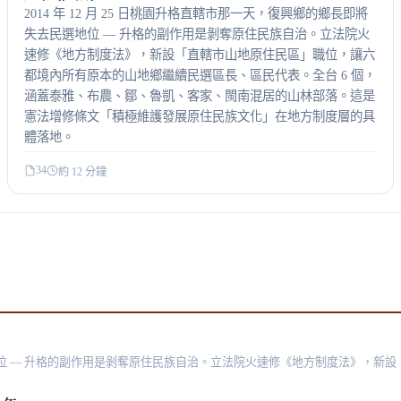
2014 年 12 月 25 日桃園升格直轄市那一天，復興鄉的鄉長即將
失去民選地位 — 升格的副作用是剝奪原住民族自治。立法院火
速修《地方制度法》，新設「直轄市山地原住民區」職位，讓六
都境內所有原本的山地鄉繼續民選區長、區民代表。全台 6 個，
涵蓋泰雅、布農、鄒、魯凱、客家、閩南混居的山林部落。這是
憲法增修條文「積極維護發展原住民族文化」在地方制度層的具
體落地。
34
約 12 分鐘
去民選地位 — 升格的副作用是剝奪原住民族自治。立法院火速修《地方制度法》，
、魯凱、客家、閩南混居的山林部落。這是憲法增修條文「積極維護發展原住民