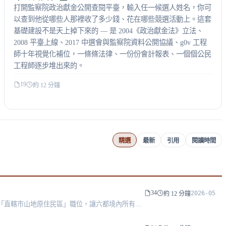
打開監察院政治獻金公開查閱平臺，輸入任一候選人姓名，你可
以查到他從哪些人那裡收了多少錢、花在哪些競選活動上。這套
基礎建設不是天上掉下來的 — 是 2004《政治獻金法》立法、
2008 平臺上線、2017 中選會與監察院資料公開協議、g0v 工程
師十年視覺化補位，一條條法律、一份份會計報表、一個個公民
工程師逐步堆出來的。
19
約 12 分鐘
精選
最新
引用
閱讀時間
34
2026-05
約 12 分鐘
新設「直轄市山地原住民區」職位，讓六都境內所有原
族文化」在地方制度層的具體落地。