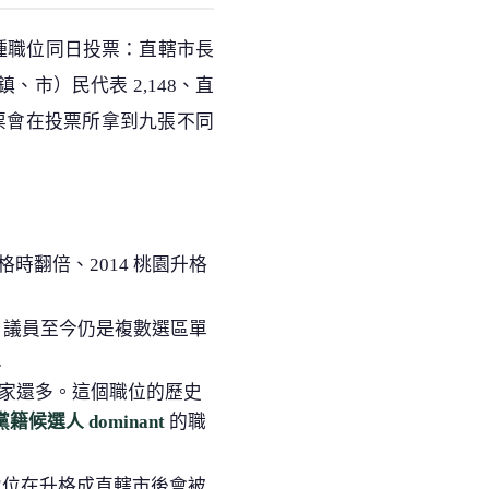
。九種職位同日投票：直轄市長
鎮、市）民代表 2,148、直
選票會在投票所拿到九張不同
升格時翻倍、2014 桃園升格
），議員至今仍是複數選區單
沒
00 多家還多。這個職位的歷史
籍候選人 dominant
的職
選地位在升格成直轄市後會被