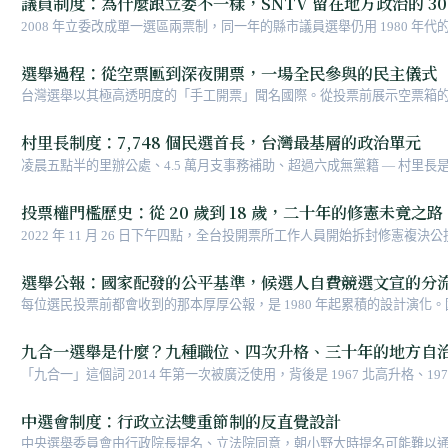
議員制度：為什麼跟立委不一樣，SNTV 留在地方政治的 30
2008 年立委改成單一選區兩票制，同一年的縣市議員選舉仍用 1980 年
度改革史上最大的未竟之事，背後綁著地方派系、政黨利益、配套成本。
選舉過程：從空票匭到深夜開票，一場全民參與的民主儀式
台灣選舉以其極高透明度的「手工開票」聞名國際。從投票前展示空票箱
村里長制度：7,748 個民選首長，台灣最基層的政治單元
凌晨五點半的里辦公處、4.5 萬月支事務補助、超過六成無黨籍 — 村里長是
Eleven 還多的職位，運轉著八十年的在地關係代理。
投票權門檻歷史：從 20 歲到 18 歲，二十年的修憲未竟之路
2022 年 11 月 26 日下午四點，全台投開票所工作人員開始拆封修憲複決
53%，但因為公投複決門檻訂在「選舉人總額過半 = 962 萬同意票」，差了 
沒變的結構性原因。
選舉公報：國家配發的公平基準，候選人自費競選文宣的分
每位選民投票前都會收到的那本厚厚公報，是 1980 年起累積的設計演化
忽略的一塊。
九合一選舉是什麼？九種職位、四次升格、三十年的地方自
「九合一」這個詞 2014 年第一次被廣泛使用，背後是 1967 北高升格、19
山地原住民區長新設三個制度節點。同日投票九種職位 — 直轄市長 / 直轄市議員 
化的累積結晶。
中選會制度：行政立法雙重節制的反直覺設計
中央選舉委員會由行政院長提名、立法院同意，朝小野大時提名可能難以通