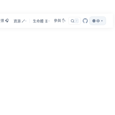
景 🎧
參與 ✋
🌐
▾
資源 🔗
生命體 🧬
/
中
▾
▾
▾