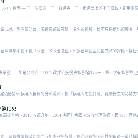
 年
代的 SNTV 舊制 — 同一個國家、同一群選民、同一張選票上的不同職位，卻用
一篇拆解兩套制度怎麼運作、為什麼一邊改了一邊沒改、對小黨跟多元代表性意
的儀式感，到開票時每一張選票都被高舉、唱名的過程，這不只是選出領導者，
台灣選舉中最不像「政治」的政治職位，也是台灣民主化最完整的證據。從日治保甲到 1
公投票匭——那是台灣自 2005 年改採公投複決修憲程序以來，第一次有修憲案走完
397 萬票未能跨過。這篇從 1947 年制憲時的憲法第 130 條一路走到 20
流
。國家配發 vs 候選人自費的分流邏輯，把「候選人想說什麼」從廣告主的影
治演化史
79 高雄升格、2010 五都升格、2014 桃園升格四次城市地理重組，跟 1994 
/ 縣市長 / 縣市議員 / 鄉鎮市長 / 鄉鎮市民代表 / 山地原住民區長 / 山地
過。這個讓兩個政治部門互相牽制的設計，是台灣選舉公正性的最後一道結構性保