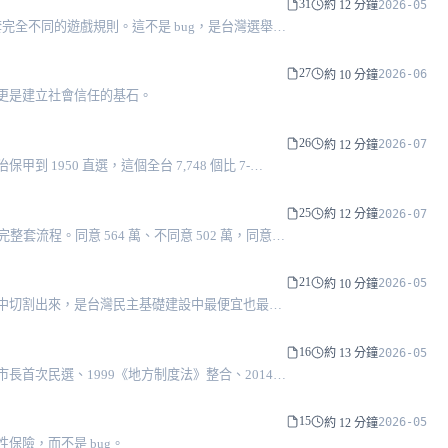
31
2026-05
約 12 分鐘
兩套完全不同的遊戲規則。這不是 bug，是台灣選舉制
味著什麼的制度地圖。
27
2026-06
約 10 分鐘
更是建立社會信任的基石。
26
2026-07
約 12 分鐘
950 直選，這個全台 7,748 個比 7-
25
2026-07
約 12 分鐘
整套流程。同意 564 萬、不同意 502 萬，同意率
22 那場失敗的修憲公投，記錄台灣投票年齡門檻七十五年
21
2026-05
約 10 分鐘
響力中切割出來，是台灣民主基礎建設中最便宜也最被
16
2026-05
約 13 分鐘
直轄市長首次民選、1999《地方制度法》整合、2014
原住民區民代表 / 村里長 — 是台灣三十年地方自治演
15
2026-05
約 12 分鐘
險，而不是 bug。