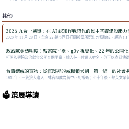
其他
3
2026 九合一選舉：在 AI 認知作戰時代的民主基礎建設壓力
2026 年 11 月 28 日，全台 22 縣市同日打開投票所選出九種職位、
戰升級、123+ 偽冒新聞網站、檢察官把 AI 假訊息列入查察四大重點
政治獻金透明度：監察院平臺、g0v 視覺化、22 年的公開
打開監察院政治獻金公開查閱平臺，輸入任一候選人姓名，你可以查到他從哪些
線、2017 中選會與監察院資料公開協議、g0v 工程師十年視覺化補位
台灣總統的寵物：從官邸裡的威權狼犬到「第一貓」的社會
1951年，一隻狼犬進入士林官邸成為蔣中正的護衛；七十年後，蔡英文
從強人政治轉向多元平權的民主軌跡。
🗳️ 策展導讀