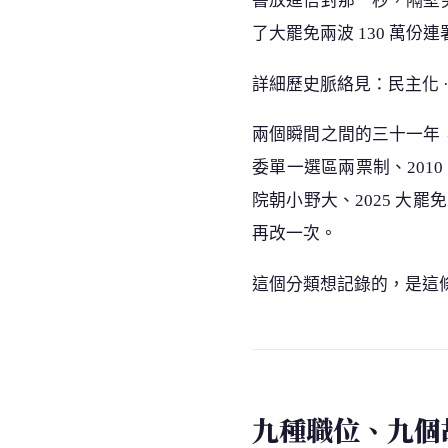
書放進信封那一秒，隔壁
了大罷免兩波 130 萬份
詳細歷史脈絡見：民主化 ·
兩個瞬間之間的三十一年，台
委單一選區兩票制、2010 
院朝小野大、2025 大
再改一次。
這個分類想記錄的，是這條
九種職位、九個