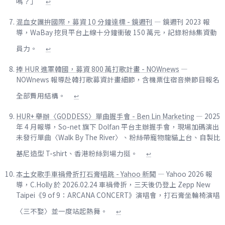
嗎？」
↩
混血女團拚國際，募資 10 分鐘達標 - 鏡週刊
— 鏡週刊 2023 報
導，WaBay 挖貝平台上線十分鐘衝破 150 萬元，記錄粉絲集資動
員力。
↩
捧 HUR 進軍韓國，募資 800 萬打歌計畫 - NOWnews
—
NOWnews 報導赴韓打歌募資計畫細節，含機票住宿音樂節目報名
全部費用結構。
↩
HUR+ 舉辦〈GODDESS〉單曲握手會 - Ben Lin Marketing
— 2025
年 4 月報導，So-net 旗下 Dolfan 平台主辦握手會，現場加碼演出
未發行單曲〈Walk By The River〉、粉絲帶寵物龍貓上台、自製比
基尼造型 T-shirt、香港粉絲到場力挺。
↩
本土女歌手車禍骨折打石膏唱跳 - Yahoo 新聞
— Yahoo 2026 報
導，C.Holly 於 2026.02.24 車禍骨折，三天後仍登上 Zepp New
Taipei《9 of 9：ARCANA CONCERT》演唱會，打石膏坐輪椅演唱
〈三不娶〉並一度站起熱舞。
↩