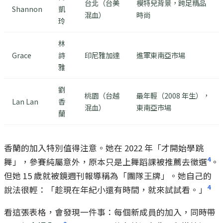
台北（台美
模特兒背景，跨足精品
Shannon
凱
混血）
時尚
玲
林
Grace
詩
印尼雅加達
進軍東南亞市場
雅
劉
桃園（台越
最年輕（2008 年生），
Lan Lan
香
混血）
東南亞市場
蘭
香蘭的加入特別值得注意。她在 2022 年「才開始學跳
4
舞」，參賽純屬意外，原本只是上舞蹈課被推薦去徵選
。
但她 15 歲就被鏡週刊報導稱為「團隊王牌」。她自己的
4
說法很輕：「趁現在年紀小還有時間，就來試試看。」
看這張表格，會發現一件事：每個新成員的加入，同時帶