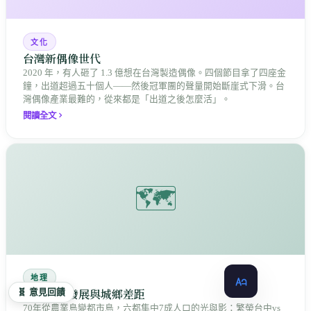
文化
台灣新偶像世代
2020 年，有人砸了 1.3 億想在台灣製造偶像。四個節目拿了四座金
鐘，出道超過五十個人——然後冠軍團的聲量開始斷崖式下滑。台
灣偶像產業最難的，從來都是「出道之後怎麼活」。
閱讀全文
🗺️
地理
台灣都市發展與城鄉差距
🧬 意見回饋
70年從農業島變都市島，六都集中7成人口的光與影：繁榮台中vs