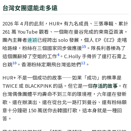
台灣女團還能走多遠
2026 年 4 月的此刻，HUR+ 有九名成員、三張專輯、累計
261 萬 YouTube 觀看、一個剛在曼谷完成的東南亞首演。
團內主舞者
連穎
已經跨出 solo 發展，個人 EP《EZ》走嘻
15
哈路線，粉絲在三個國家同步做應援
。隊長利善榛為了
4
這個團辭掉了空姐的工作
。C.Holly 手骨折了還打石膏上
10
12
台跳
。香港粉絲定期飛台灣追她們
。
HUR+ 不是一個成功的故事——如果「成功」的標準是
TWICE 或 BLACKPINK 的話。但它是一個
存活的故事
。在
台灣偶像團體平均壽命不到三年的環境裡，六年還在發新
歌、還在辦演出、還在從台北一路打到曼谷、還有粉絲願
意十分鐘砸 150 萬送你去韓國打歌，這本身就是一種回
答。