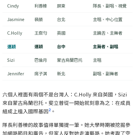
Cindy
利善榛
屏東
隊長、副唱、視覺
Jasmine
裴頡
台北
主唱、中心位置
C.Holly
王粲勻
英國
主饒舌、主舞者
連穎
連穎
台中
主舞者、副唱
Sizi
巴倫月
蒙古烏蘭巴托
主唱
Jennifer
席子淇
新北
副唱、副舞者
六個人裡面有兩個不是台灣人：C.Holly 來自英國，Sizi
來自蒙古烏蘭巴托。斐立普從一開始就刻意為之：在成員
2
組成上植入國際基因
。
隊長利善榛的故事值得單獨提一筆。她大學時期被挖掘參
加網路節目和廣告，但家人反對她走演藝路。她考取了空