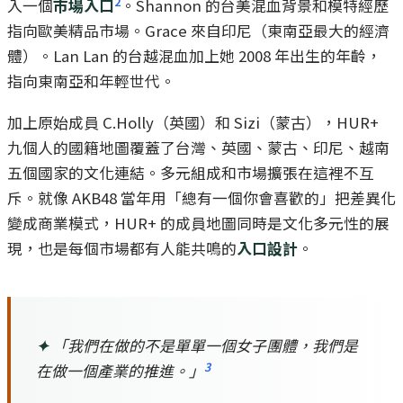
2
入一個
市場入口
。Shannon 的台美混血背景和模特經歷
指向歐美精品市場。Grace 來自印尼（東南亞最大的經濟
體）。Lan Lan 的台越混血加上她 2008 年出生的年齡，
指向東南亞和年輕世代。
加上原始成員 C.Holly（英國）和 Sizi（蒙古），HUR+
九個人的國籍地圖覆蓋了台灣、英國、蒙古、印尼、越南
五個國家的文化連結。多元組成和市場擴張在這裡不互
斥。就像 AKB48 當年用「總有一個你會喜歡的」把差異化
變成商業模式，HUR+ 的成員地圖同時是文化多元性的展
現，也是每個市場都有人能共鳴的
入口設計
。
✦
「我們在做的不是單單一個女子團體，我們是
3
在做一個產業的推進。」