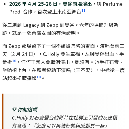
2026 年 4 月 25-26 日，曼谷兩場演出
，與 Perfume
11
Prod. 合作，首次登上東南亞舞台
從三創到 Legacy 到 Zepp 到曼谷。六年的場館升級軌
跡，就是一張台灣女團的存活證明。
而 Zepp 那場留下了一個不該被忽略的畫面。演唱會前三
天（2 月 24 日），C.Holly 發生車禍，左腳受傷出血、手
10
骨折
。任何正常人會取消演出。她沒有。她手打石膏、
坐輪椅上台，在舞者協助下演唱〈三不娶〉，中途還一度
10
站起來扭腰擺臀
。
💡 你知道嗎
C.Holly 打石膏登台的影片在社群上引發的反應很
有意思：「怎麼可以集結好笑與感動於一身」