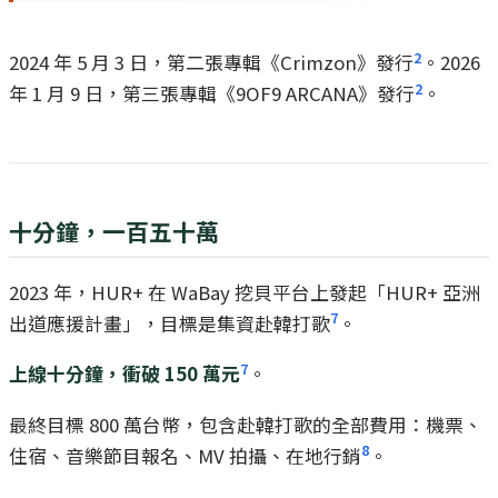
2
2024 年 5 月 3 日，第二張專輯《Crimzon》發行
。2026
2
年 1 月 9 日，第三張專輯《9OF9 ARCANA》發行
。
十分鐘，一百五十萬
2023 年，HUR+ 在 WaBay 挖貝平台上發起「HUR+ 亞洲
7
出道應援計畫」，目標是集資赴韓打歌
。
7
上線十分鐘，衝破 150 萬元
。
最終目標 800 萬台幣，包含赴韓打歌的全部費用：機票、
8
住宿、音樂節目報名、MV 拍攝、在地行銷
。