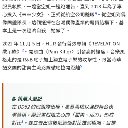
服員執照，一邊當空姐一邊跑通告，直到 2023 年為了專
4
心投入《未來少女》，正式從航空公司離職
。從空姐到偶
像團體隊長，這個選擇在台灣偶像產業的薪資結構下，基
本上是一次經濟自殺。她做了。
2021 年 11 月 5 日，HUR 發行首張專輯《REVELATION
2
啟示錄》
。開頭曲〈Pain Killer〉引發高討論度，音樂風
格走的是 R&B 底子加上獨立電子樂的攻擊性，跟當時華
5
語女團的甜美主流路線徹底拉開距離
。
📝 策展人筆記
在 DD52 的四組隊伍裡，風暴黑桃以強烈舞台表
現著稱，跟冠軍烈焰之心的「甜美、活力」形成
1
對比
。斐立普出道後把這個對比推到極端：目標