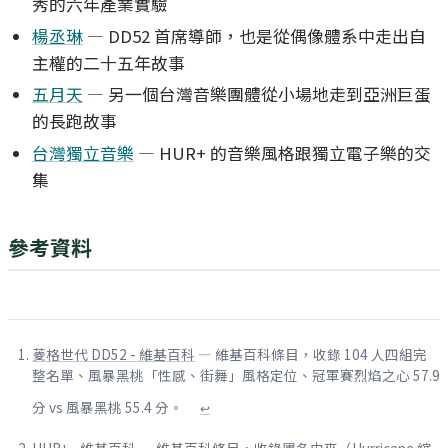
秀的六年產業實驗
楊丞琳
— DD52 首席導師，也是從偶像體系中走出自
主權的二十五年故事
五月天
— 另一個台灣音樂團體從小場地走到亞洲巨蛋
的長跑故事
台灣獨立音樂
— HUR+ 的音樂風格跟獨立電子樂的交
集
參考資料
菱格世代 DD52 - 維基百科
— 維基百科條目，收錄 104 人四組完
整名單、風暴黑桃「性感、街舞」風格定位、冠軍賽烈焰之心 57.9
分 vs 風暴黑桃 55.4 分。
↩
HUR+ - 維基百科
— 維基百科條目，收錄團名由來（Hurricane 縮