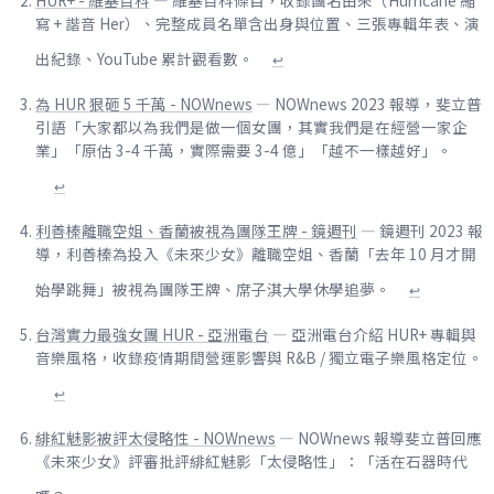
寫 + 諧音 Her）、完整成員名單含出身與位置、三張專輯年表、演
出紀錄、YouTube 累計觀看數。
↩
為 HUR 狠砸 5 千萬 - NOWnews
— NOWnews 2023 報導，斐立普
引語「大家都以為我們是做一個女團，其實我們是在經營一家企
業」「原估 3-4 千萬，實際需要 3-4 億」「越不一樣越好」。
↩
利善榛離職空姐、香蘭被視為團隊王牌 - 鏡週刊
— 鏡週刊 2023 報
導，利善榛為投入《未來少女》離職空姐、香蘭「去年 10 月才開
始學跳舞」被視為團隊王牌、席子淇大學休學追夢。
↩
台灣實力最強女團 HUR - 亞洲電台
— 亞洲電台介紹 HUR+ 專輯與
音樂風格，收錄疫情期間營運影響與 R&B / 獨立電子樂風格定位。
↩
緋紅魅影被評太侵略性 - NOWnews
— NOWnews 報導斐立普回應
《未來少女》評審批評緋紅魅影「太侵略性」：「活在石器時代