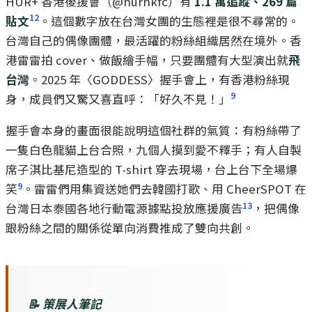
HUR+ 香港後援會（@hurhkfc）有
1.1 萬追蹤、269 篇
12
貼文
。這個數字放在台灣女團的生態裡是很不尋常的。
台灣自己的偶像團體，最活躍的粉絲組織居然在境外。香
港雷雷拍 cover、做飯繪手幅，只要團體有大型演出就
飛
台灣
。2025 年〈GODDESS〉握手會上，有香港粉絲現
9
身，成員們又驚又喜直呼：「好久不見！」
握手會本身的畫面很能說明這個社群的氣質：有粉絲帶了
一隻白色龍貓上台合照，九個人摸到愛不釋手；有人自製
席子淇比基尼造型的 T-shirt 穿去現場，台上台下全場爆
9
笑
。雷雷們用集資送她們去韓國打歌、用 CheerSPOT 在
13
台灣日本泰國各地行動電源據點投放應援廣告
，把偶像
跟粉絲之間的關係從單向消費推成了雙向共創。
📝 策展人筆記