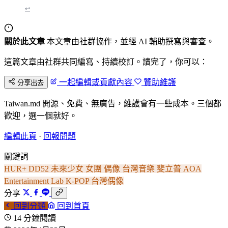
↩
關於此文章
本文章由社群協作，並經 AI 輔助撰寫與審查。
這篇文章由社群共同編寫、持續校訂。讀完了，你可以：
一起編輯或貢獻內容
贊助維護
分享出去
Taiwan.md 開源、免費、無廣告，維護會有一些成本。三個都
歡迎，選一個就好。
編輯此頁
·
回報問題
關鍵詞
HUR+
DD52
未來少女
女團
偶像
台灣音樂
斐立普
AOA
Entertainment Lab
K-POP
台灣偶像
分享
回到分類
回到首頁
14 分鐘閱讀