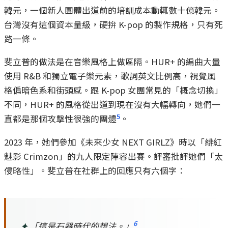
韓元，一個新人團體出道前的培訓成本動輒數十億韓元。
台灣沒有這個資本量級，硬拚 K-pop 的製作規格，只有死
路一條。
斐立普的做法是在音樂風格上做區隔。HUR+ 的編曲大量
使用 R&B 和獨立電子樂元素，歌詞英文比例高，視覺風
格偏暗色系和街頭感。跟 K-pop 女團常見的「概念切換」
不同，HUR+ 的風格從出道到現在沒有大幅轉向，她們一
5
直都是那個攻擊性很強的團體
。
2023 年，她們參加《未來少女 NEXT GIRLZ》時以「緋紅
魅影 Crimzon」的九人限定陣容出賽。評審批評她們「太
侵略性」。斐立普在社群上的回應只有六個字：
6
✦
「這是石器時代的想法。」