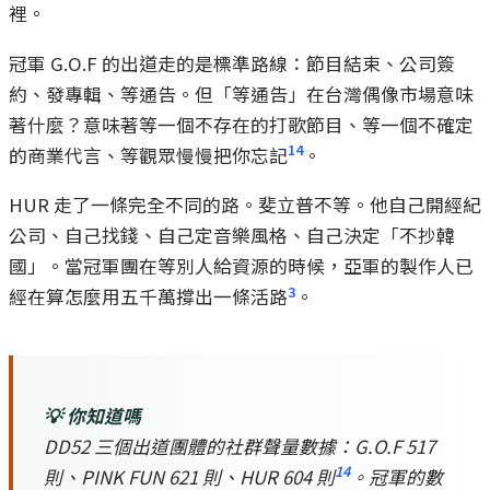
裡。
冠軍 G.O.F 的出道走的是標準路線：節目結束、公司簽
約、發專輯、等通告。但「等通告」在台灣偶像市場意味
著什麼？意味著等一個不存在的打歌節目、等一個不確定
14
的商業代言、等觀眾慢慢把你忘記
。
HUR 走了一條完全不同的路。斐立普不等。他自己開經紀
公司、自己找錢、自己定音樂風格、自己決定「不抄韓
國」。當冠軍團在等別人給資源的時候，亞軍的製作人已
3
經在算怎麼用五千萬撐出一條活路
。
💡 你知道嗎
DD52 三個出道團體的社群聲量數據：G.O.F 517
14
則、PINK FUN 621 則、HUR 604 則
。冠軍的數