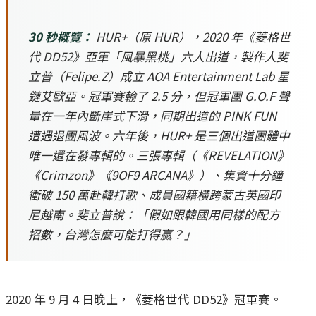
30 秒概覽：
HUR+（原 HUR），2020 年《菱格世
代 DD52》亞軍「風暴黑桃」六人出道，製作人斐
立普（Felipe.Z）成立 AOA Entertainment Lab 星
鏈艾歐亞。冠軍賽輸了 2.5 分，但冠軍團 G.O.F 聲
量在一年內斷崖式下滑，同期出道的 PINK FUN
遭遇退團風波。六年後，HUR+ 是三個出道團體中
唯一還在發專輯的。三張專輯（《REVELATION》
《Crimzon》《9OF9 ARCANA》）、集資十分鐘
衝破 150 萬赴韓打歌、成員國籍橫跨蒙古英國印
尼越南。斐立普說：「假如跟韓國用同樣的配方
招數，台灣怎麼可能打得贏？」
2020 年 9 月 4 日晚上，《菱格世代 DD52》冠軍賽。