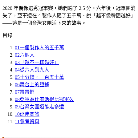
2020 年偶像選秀冠軍賽，她們輸了 2.5 分。六年後，冠軍團消
失了，亞軍還在。製作人砸了五千萬、說「越不像韓團越好」
——這是一個台灣女團活下來的故事。
目錄
01
一個製作人的五千萬
02
六個人
03
「越不一樣越好」
04
從六人到九人
05
十分鐘，一百五十萬
06
舞台上的證據
07
雷雷們
08
亞軍為什麼活得比冠軍久
09
台灣女團還能走多遠
10
延伸閱讀
11
參考資料