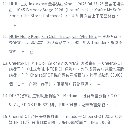
HUR+ 官方 Instagram 曼谷演出公告
— 2026.04.25-26 曼谷兩場演
出：IC45 Birthday Stage 2026（Lot of Live）、You're My Safe
Zone（The Street Ratchada），HUR+ 首次登上東南亞舞台。
↩
HUR+ Hong Kong Fan Club - Instagram @hurhkfc
— HUR+ 香港
後援會，1.1 萬追蹤、269 篇貼文，口號「加入 Thunder，永遠不
會遲」。
↩
CheerSPOT × HUR+《9 of 9 ARCANA》應援企劃
— CheerSPOT
應援平台（株式會社 INFORICH 運營），九位成員各有專屬塔羅牌
應援，全台 ChargeSPOT 機台數位看板投放，跨國據點約 65,000
個（日本、台灣、泰國），限量聯名行動電源。
↩
DD52 冠軍出道後就此順遂？ - Medium
— 社群聲量分析，G.O.F
517 則 / PINK FUN 621 則 / HUR 604 則，冠軍聲量最低。
↩
CheerSPOT 台日泰應援計畫 - Threads
— CheerSPOT 2025 年連
穎 EP《EZ》台灣日本泰國三地同步應援廣告，限量 500 組。