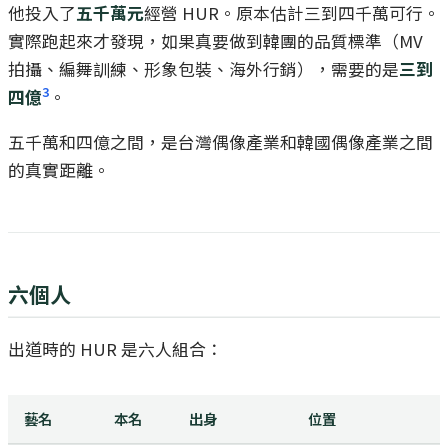
他投入了
五千萬元
經營 HUR。原本估計三到四千萬可行。
實際跑起來才發現，如果真要做到韓團的品質標準（MV
拍攝、編舞訓練、形象包裝、海外行銷），需要的是
三到
3
四億
。
五千萬和四億之間，是台灣偶像產業和韓國偶像產業之間
的真實距離。
六個人
出道時的 HUR 是六人組合：
藝名
本名
出身
位置