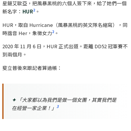
星鏈艾歐亞，把風暴黑桃的六個人簽下來，給了她們一個
2
新名字：
HUR
。
HUR，取自 Hurricane（風暴黑桃的英文隊名縮寫），同
2
時諧音 Her，象徵女力
。
2020 年 11 月 6 日，HUR 正式出道。距離 DD52 冠軍賽不
到兩個月。
斐立普後來跟記者算過帳：
✦
「大家都以為我們是做一個女團，其實我們是
3
在經營一家企業！」