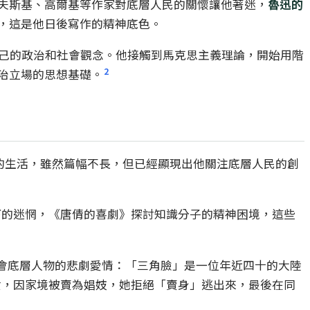
夫斯基、高爾基等作家對底層人民的關懷讓他著迷，
魯迅的
，這是他日後寫作的精神底色。
己的政治和社會觀念。他接觸到馬克思主義理論，開始用階
2
治立場的思想基礎。
闆的生活，雖然篇幅不長，但已經顯現出他關注底層人民的創
下的迷惘，《唐倩的喜劇》探討知識分子的精神困境，這些
個社會底層人物的悲劇愛情：「三角臉」是一位年近四十的大陸
女，因家境被賣為娼妓，她拒絕「賣身」逃出來，最後在同