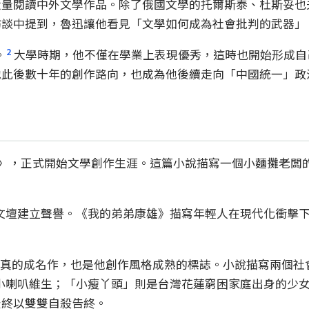
大量閱讀中外文學作品。除了俄國文學的托爾斯泰、杜斯妥也
訪談中提到，魯迅讓他看見「文學如何成為社會批判的武器」
2
。
大學時期，他不僅在學業上表現優秀，這時也開始形成自
他此後數十年的創作路向，也成為他後續走向「中國統一」政
〈麵攤〉，正式開始文學創作生涯。這篇小說描寫一個小麵攤老
慢在文壇建立聲譽。《我的弟弟康雄》描寫年輕人在現代化衝擊
）是陳映真的成名作，也是他創作風格成熟的標誌。小說描寫兩
靠吹小喇叭維生；「小瘦丫頭」則是台灣花蓮窮困家庭出身的少
最終以雙雙自殺告終。