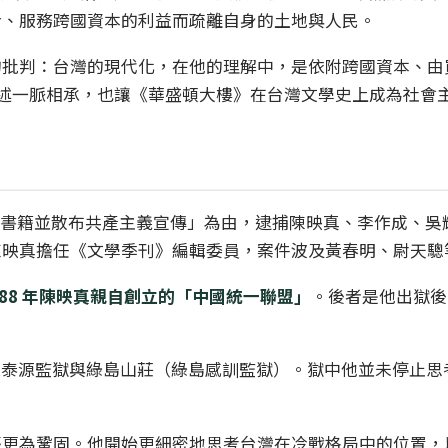
介、服務跨國資本的利益而疏離自身的土地與人民。
的批判：台灣的現代化，在他的理解中，是依附跨國資本、由
治論述一脈相承，也讓《華盛頓大樓》在台灣文學史上成為社
迅等左翼書籍並散布共產主義宣傳」為由，逮捕陳映真、李作成、吳
陳映真擔任《文學季刊》編輯委員，案件波及黃春明、尉天驄
988 年陳映真親自創立的「中國統一聯盟」
。後者是他出獄後
，先後移送台東泰源監獄與綠島山莊（綠島感訓監獄）。獄中他並未停
張更為鞏固。他開始更細密地思考台灣在冷戰格局中的位置，