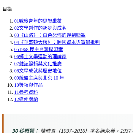
目錄
01
戰後青年的思想啟蒙
02
文學創作的起步與成名
03
《山路》：白色恐怖的遲到贖罪
04
《華盛頓大樓》：跨國資本與買辦批判
05
1968 民主台灣聯盟案
06
鄉土文學運動的理論家
07
雜誌編輯與文化推廣
08
文學成就與歷史地位
09
統盟主席與北京 10 年
10
獎項與作品
11
參考資料
12
延伸閱讀
30 秒概覽：
陳映真（1937–2016）本名陳永善，1