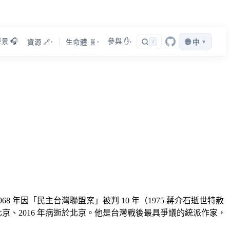
景 🎧
參與 ✋
🌐
▾
資源 🔗
生命體 🧬
/
中
▾
▾
▾
8 年因「民主台灣聯盟案」被判 10 年（1975 蔣介石逝世特赦
居北京、2016 年病逝於北京。他是台灣戰後最具爭議的統派作家，