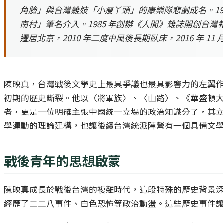
角臉」與台灣雛妓「小瘦丫頭」的康樂隊悲劇成名。1968
南村」筆名介入。1985 年創辦《人間》雜誌開創台灣
遷居北京，2010 年二度中風後長期臥床，2016 年 11 
陳映真，台灣戰後文學史上最具爭議也最具影響力的左翼作
初期的歷史斷裂。他以〈將軍族〉、〈山路〉、《華盛頓
者，更是一位明確主張中國統一立場的政治知識分子，其
學運動的理論建構，也讓後續台灣統派陣營有一個具備文
戰後青年的思想啟蒙
陳映真成長於戰後台灣的複雜時代，這段特殊的歷史背景深
經歷了二二八事件、白色恐怖等政治動盪。這些歷史事件