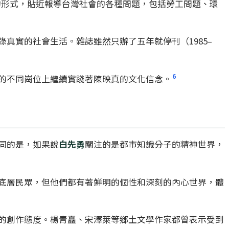
的形式，貼近報導台灣社會的各種問題，包括勞工問題、環
真實的社會生活。雜誌雖然只辦了五年就停刊（1985–
6
的不同崗位上繼續實踐著陳映真的文化信念。
同的是，如果說
白先勇
關注的是都市知識分子的精神世界，
底層民眾，但他們都有著鮮明的個性和深刻的內心世界，體
的創作態度。楊青矗、宋澤萊等鄉土文學作家都曾表示受到