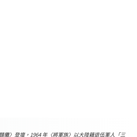
以〈麵攤〉登壇，1964 年〈將軍族〉以大陸籍退伍軍人「三