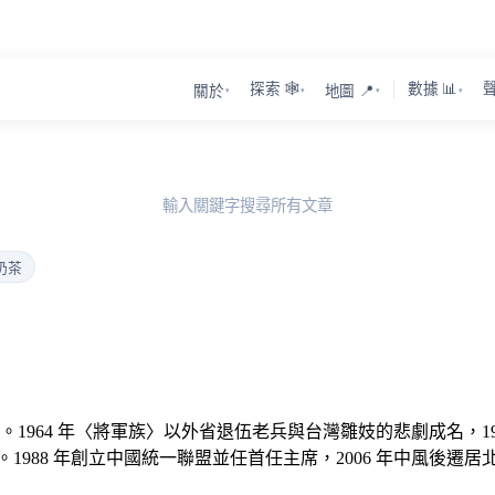
探索 🕸️
數據 📊
聲
關於
地圖 📍
▾
▾
▾
▾
輸入關鍵字搜尋所有文章
奶茶
。1964 年〈將軍族〉以外省退伍老兵與台灣雛妓的悲劇成名，196
1988 年創立中國統一聯盟並任首任主席，2006 年中風後遷