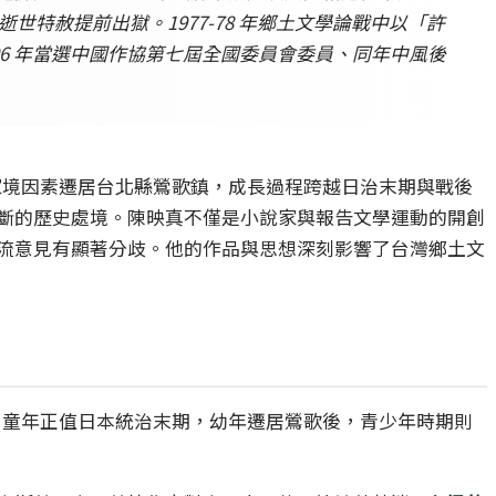
逝世特赦提前出獄。1977-78 年鄉土文學論戰中以「許
006 年當選中國作協第七屆全國委員會委員、同年中風後
家境因素遷居台北縣鶯歌鎮，成長過程跨越日治末期與戰後
斷的歷史處境。陳映真不僅是小說家與報告文學運動的開創
流意見有顯著分歧。他的作品與思想深刻影響了台灣鄉土文
，童年正值日本統治末期，幼年遷居鶯歌後，青少年時期則