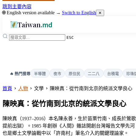
跳到主要內容
🌐 English version available →
Switch to English
✕
Taiwan
.md
ESC
半導體
夜市
原住民
二二八
台積電
珍珠
🔥 熱門搜尋
首頁
人物
文學
陳映真：從竹南到北京的統派文學良心
陳映真：從竹南到北京的統派文學良心
陳映真（1937–2016）本名陳永善，生於苗栗竹南、成長於鶯歌
提前出獄）。1985 年創辦《人間》雜誌開創台灣報告文學先河。
也是鄉土文學論戰中以「許南村」筆名介入的關鍵理論家。