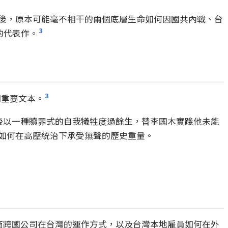
後，原本可能毫不相干的兩個底層生命如何因國共內戰、台
3
的代表作。
3
期重要文本。
此後以一種贖罪式的自我犧牲度過餘生，替李國木實踐他未能
如何在高壓統治下承受無聲的歷史重量。
美商跨國公司在台灣的運作方式，以及台灣本地雇員如何在外