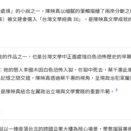
灣處境」的小說之一，陳映真以細膩的筆觸描繪了兩岸分斷之
軍族〉被文建會選入「台灣文學經典 30」，是陳映真文學成就
表性的作品之一，也是台灣文學中正面處理白色恐怖歷史的早
家屬：她的戀人李國木因白色恐怖入獄、在獄中死去，蔡千惠
與記憶之間交錯，陳映真透過蔡千惠的視角，呈現政治犯家屬
3
，是陳映真結合左翼政治立場與文學實踐的重要示範。
判
。小說以一棟座落台北的跨國企業大樓為核心場景，聚焦描寫