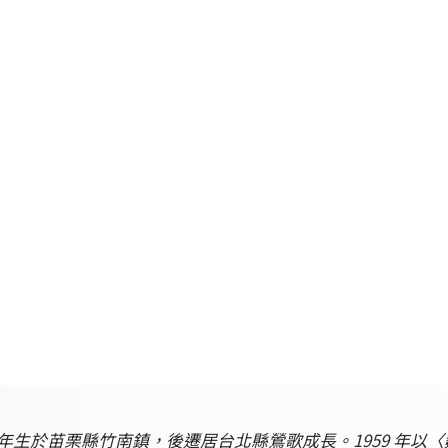
937 年生於苗栗縣竹南鎮，後遷居台北縣鶯歌成長。1959 年