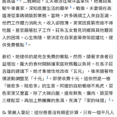
居高雄
。二戰期間，丈夫被派往南洋當軍伕，她獨自駕
1
駛牛車養家，深知底層生活的艱辛
。戰後，夫妻倆在高
雄港從事碼頭裝卸業務。當時，許多碼頭工人來自澎湖，
他們工作體力消耗大，收入卻微薄，常常因貧窮而捨不得
吃飯，甚至餓著肚子工作。莊朱玉女看見同鄉與其他艱苦
人的困境，心生惻隱，便決定在自家倉庫旁架起爐灶，提
1
供免費餐點
。
最初，她提供的是完全免費的餐點。然而，隨著求食者日
益增加，龐大的食材開銷讓家庭財務難以負荷。在長子莊
吉雄的建議下，她才象徵性地改收「五元」，後來隨著物
1
價波動調整至「十元」
。即便收費十元，這依然是一樁
「做愈多、賠愈多」的生意。阿嬤的自助餐絕不馬虎，菜
色家常又豐富，除了大碗白飯，還有鮮魚、爌肉、蔬菜等
1
三樣配菜，再加上熱騰騰的魚湯，充滿了「家的味道」
。
📝 策展人筆記：這份慈善沒有精密計算，只有一個平凡人