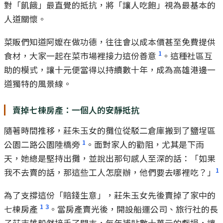
對「飢餓」最直覺的抵抗，將「讓人吃飽」視為最基本的
人道關懷。
菜販們知道阿嬤在做功德，往往會以成本價甚至免費提供
1
食材，大家一起在菜市場裡接力這份善意
。這種社區互
助的模式，讓十元便當得以持續數十年，成為高雄港邊一
道獨特的風景線。
賣掉七棟房產：一個人的安靜抵抗
隨著時間推移，莊朱玉女的攤位從駁二倉庫搬到了鹽埕區
1
公園二路公園陸橋旁
。面對家人的勸阻，尤其是下雨
天，她總是堅持出攤，並說出那句感人至深的話：「如果
1
我不去賣的話，那這些工人怎麼辦，他們要去哪裡吃？」
為了支撐這份「賠錢生意」，莊朱玉女先後賣掉了家中的
1
3
七棟房產
。當房產賣光後，開設船運公司、旅行社的長
子莊吉雄毅然接手了開支，每年補貼數十萬元的虧損，讓