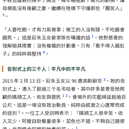
母親能沒有後顧之憂，繼續在陸橋下守護那些「艱苦人」
3
。
「人要吃飽，才有力氣做事；做工的人沒有錢，不吃飯會
1
餓死。」這是莊朱玉女最常掛在嘴邊的話
。她對慈善的
理解極其樸實：沒有複雜的計劃書，只有「看不得人餓肚
4
子」的純粹與堅持
。
告別式上的三千人：平凡中的不平凡
3
2015 年 2 月 13 日，莊朱玉女以 96 歲高齡辭世
。她的告
別式上，湧入了超過三千名弔唁者，其中許多是曾受她照
1
3
顧的碼頭工人、街友與遊民
。會場外的花籃綿延超過百
公尺，這是一場沒有政治動員、純粹由感激之心匯聚而成
1
的送別
。一位工人受訪時表示：「碼頭工人很辛苦，收
入又少，阿嬤自助餐量很多、菜色也不錯，不夠自己隨便
1