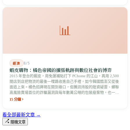
📊
8/5
經濟
蝦皮購物：橘色帝國的擴張軌跡與數位社會的博弈
2015 年登台的蝦皮，用免運補貼打下 PChome 的江山，再用 2,500
間店到店把物流的最後一哩路收進自己手裡，如今韓國酷澎又從後
面追上來。橘色招牌現在開到巷口，但騰訊持股的陸資疑雲、蟬聯
高風險賣場首位的詐騙漏洞與每年數萬公噸的包裝廢棄物，也一起
留在台灣的數位社會裡。
15 分鐘
看全部最新文章 →
隨機文章