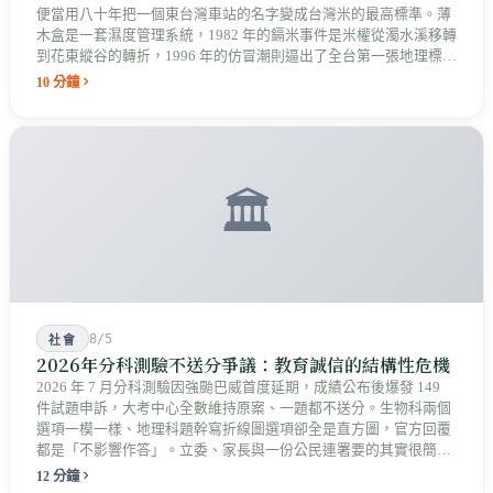
便當用八十年把一個東台灣車站的名字變成台灣米的最高標準。薄
木盒是一套濕度管理系統，1982 年的鎘米事件是米權從濁水溪移轉
到花東縱谷的轉折，1996 年的仿冒潮則逼出了全台第一張地理標誌
證明標章。
10 分鐘
🏛️
8/5
社會
2026年分科測驗不送分爭議：教育誠信的結構性危機
2026 年 7 月分科測驗因強颱巴威首度延期，成績公布後爆發 149
件試題申訴，大考中心全數維持原案、一題都不送分。生物科兩個
選項一模一樣、地理科題幹寫折線圖選項卻全是直方圖，官方回覆
都是「不影響作答」。立委、家長與一份公民連署要的其實很簡
單：拿出能被檢驗的依據，而不只是一句結論。
12 分鐘