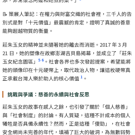
添，非常懷念阿嬤和她煮的菜。」
📝 策展人筆記：在權力與財富交織的社會裡，三千人的告
別式是對「十元價值」最震撼的肯定，證明了真誠的善意
能夠超越物質的衡量。
莊朱玉女的精神並未隨著她的離去而消逝。2017 年 3 月
21 日，她的塑像在故鄉澎湖吉貝島揭幕，並成立了「莊朱
5
6
玉女紀念園區」
。社會各界也多次發起提案，希望能將
她的頭像印在十元硬幣上，取代政治人物，讓這枚硬幣真
1
正承載台灣人樂於助人的核心價值
。
挑戰與爭議：慈善的永續與社會反思
莊朱玉女的故事在感人之餘，也引發了關於「個人慈善」
與「社會制度」的討論。有人質疑，這種不計成本的個人
犧牲是否具備永續性？然而，正是這種「傻勁」，在社會
安全網尚未完善的年代，填補了巨大的破洞，為無數弱勢