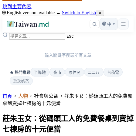
跳到主要內容
🌐 English version available →
Switch to English
✕
Taiwan
.md
☰
🌐
▾
中
ESC
輸入關鍵字搜尋所有文章
半導體
夜市
原住民
二二八
台積電
🔥 熱門搜尋
珍珠奶茶
首頁
人物
社會與公益
莊朱玉女：從碼頭工人的免費餐
桌到賣掉七棟房的十元便當
莊朱玉女：從碼頭工人的免費餐桌到賣掉
七棟房的十元便當