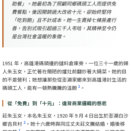
助餐」。她最初為了照顧同鄉碼頭工人而提供免
費餐點，後因開銷過大改收十元，卻始終堅持
「吃到飽」且不計成本。她一生賣掉七棟房產行
善，告別式吸引超過三千人弔唁，其精神至今仍
是台灣社會溫暖的象徵。
1951 年，高雄港碼頭邊的儲料倉庫旁，一位三十一歲的婦
人朱玉女，正忙著在簡陋的爐灶前翻炒著大鍋菜。她的目
的不是營利；她想讓那些從澎湖家鄉來到高雄港討生活的
1
碼頭工人，能有一頓熱騰騰的溫飽
。
從「免費」到「十元」：違背商業邏輯的慈悲
莊朱玉女，本名朱玉女，1920 年 9 月 4 日出生於澎湖白沙
2
鄉吉貝村
。她十六歲時與同庄丈夫莊文騰結婚，婚後移
1