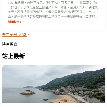
1950年代初，台灣平均每人所得只有一百多美元，一位農家女兒的
「好日子」是地瓜簽配三成白米。四十年後，台灣人均所得突破萬
美元，躋身「亞洲四小龍」。但這段翻身史的起點不是加工出口
區，是一場把地契換成機會的土地改革——中間還有每天工作12小
時的女工、把全家積蓄押進小工廠的老闆，和一場外匯存底只有10
閱讀全文
億美元卻砸下兩千億的豪賭。
查看全部 人物
時序探索
站上最新