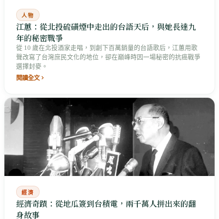
人物
江蕙：從北投硫磺煙中走出的台語天后，與她長達九
年的秘密戰爭
從 10 歲在北投酒家走唱，到創下百萬銷量的台語歌后，江蕙用歌
聲改寫了台灣庶民文化的地位，卻在巔峰時因一場秘密的抗癌戰爭
選擇封麥。
閱讀全文
經濟
經濟奇蹟：從地瓜簽到台積電，兩千萬人拼出來的翻
身故事