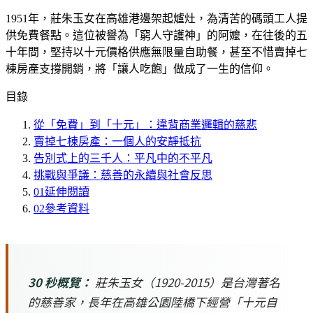
1951年，莊朱玉女在高雄港邊架起爐灶，為清苦的碼頭工人提
供免費餐點。這位被譽為「窮人守護神」的阿嬤，在往後的五
十年間，堅持以十元價格供應無限量自助餐，甚至不惜賣掉七
棟房產支撐開銷，將「讓人吃飽」做成了一生的信仰。
目錄
從「免費」到「十元」：違背商業邏輯的慈悲
賣掉七棟房產：一個人的安靜抵抗
告別式上的三千人：平凡中的不平凡
挑戰與爭議：慈善的永續與社會反思
01
延伸閱讀
02
參考資料
30 秒概覽：
莊朱玉女（1920-2015）是台灣著名
的慈善家，長年在高雄公園陸橋下經營「十元自