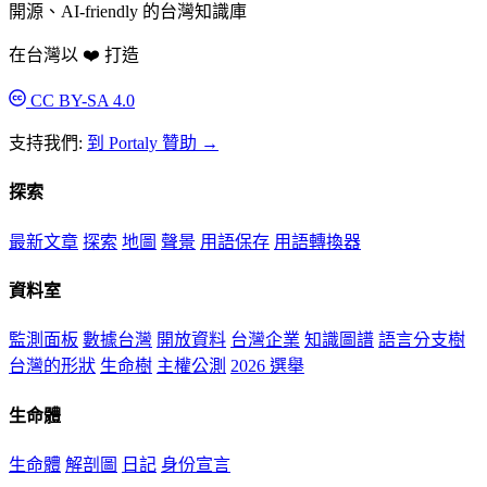
開源、AI-friendly 的台灣知識庫
在台灣以 ❤️ 打造
CC BY-SA 4.0
支持我們:
到 Portaly 贊助 →
探索
最新文章
探索
地圖
聲景
用語保存
用語轉換器
資料室
監測面板
數據台灣
開放資料
台灣企業
知識圖譜
語言分支樹
台灣的形狀
生命樹
主權公測
2026 選舉
生命體
生命體
解剖圖
日記
身份宣言