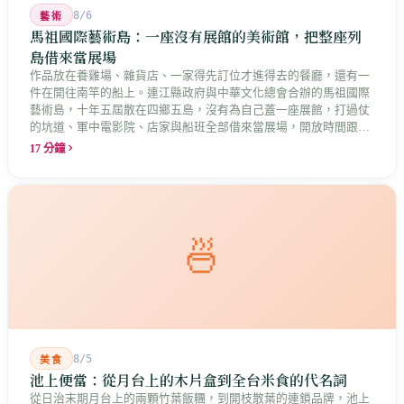
8/6
藝術
馬祖國際藝術島：一座沒有展館的美術館，把整座列
島借來當展場
作品放在養雞場、雜貨店、一家得先訂位才進得去的餐廳，還有一
件在開往南竿的船上。連江縣政府與中華文化總會合辦的馬祖國際
藝術島，十年五屆散在四鄉五島，沒有為自己蓋一座展館，打過仗
的坑道、軍中電影院、店家與船班全部借來當展場，開放時間跟著
店家走。這是縣長說的「島嶼博物館」最具體的樣子，而那些借來
17 分鐘
的空間裡，早就有人在說話。
🍜
8/5
美食
池上便當：從月台上的木片盒到全台米食的代名詞
從日治末期月台上的兩顆竹葉飯糰，到開枝散葉的連鎖品牌，池上