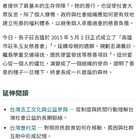
1
者提供了最基本的生存保障
。她的善行，也促使社會大
眾反思，除了個人慷慨，政府與社會組織應如何更有效地
建立完善的福利體系，以避免個人承擔過重的慈善負擔。
今日，長子莊吉雄於 2015 年 5 月 2 日正式成立了「高雄
3
市莊朱玉女慈善會」
，延續母親的遺願，規劃澎湖義診、
3
離島學童交通接送、遊民便當發送等慈善項目
。這份愛
心從一個人的爐灶，演變成了一個組織的使命，證明了善
意的種子一旦種下，終會長成一片遮蔭的森林。
延伸閱讀
台灣志工文化與公益參與
— 從制度與民間行動理解台
灣社會公益的長期脈絡。
台灣眷村菜
— 對照庶民飲食如何在移動、貧困與社群
互助中形成記憶。