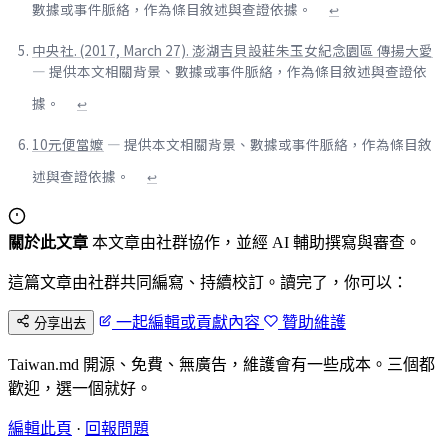
數據或事件脈絡，作為條目敘述與查證依據。
↩
中央社. (2017, March 27). 澎湖吉貝設莊朱玉女紀念園區 傳揚大愛
— 提供本文相關背景、數據或事件脈絡，作為條目敘述與查證依
據。
↩
10元便當嬤
— 提供本文相關背景、數據或事件脈絡，作為條目敘
述與查證依據。
↩
關於此文章
本文章由社群協作，並經 AI 輔助撰寫與審查。
這篇文章由社群共同編寫、持續校訂。讀完了，你可以：
一起編輯或貢獻內容
贊助維護
分享出去
Taiwan.md 開源、免費、無廣告，維護會有一些成本。三個都
歡迎，選一個就好。
編輯此頁
·
回報問題