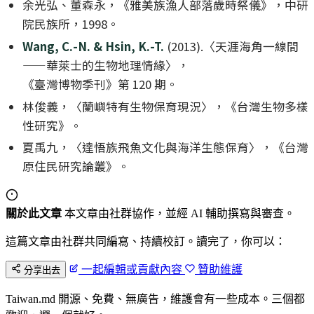
余光弘、董森永，《雅美族漁人部落歲時祭儀》，中研
院民族所，1998。
Wang, C.-N. & Hsin, K.-T.
(2013).〈天涯海角一線間
——華萊士的生物地理情緣〉，
《臺灣博物季刊》第 120 期。
林俊義，〈蘭嶼特有生物保育現況〉，《台灣生物多樣
性研究》。
夏禹九，〈達悟族飛魚文化與海洋生態保育〉，《台灣
原住民研究論叢》。
關於此文章
本文章由社群協作，並經 AI 輔助撰寫與審查。
這篇文章由社群共同編寫、持續校訂。讀完了，你可以：
一起編輯或貢獻內容
贊助維護
分享出去
Taiwan.md 開源、免費、無廣告，維護會有一些成本。三個都