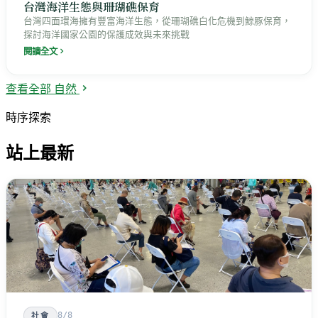
台灣海洋生態與珊瑚礁保育
台灣四面環海擁有豐富海洋生態，從珊瑚礁白化危機到鯨豚保育，
探討海洋國家公園的保護成效與未來挑戰
閱讀全文
查看全部 自然
時序探索
站上最新
8/8
社會