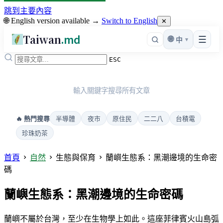
跳到主要內容
🌐 English version available →
Switch to English
✕
Taiwan
.md
☰
🌐
▾
中
ESC
輸入關鍵字搜尋所有文章
半導體
夜市
原住民
二二八
台積電
🔥 熱門搜尋
珍珠奶茶
首頁
自然
生態與保育
蘭嶼生態系：黑潮邊境的生命密
碼
蘭嶼生態系：黑潮邊境的生命密碼
蘭嶼不屬於台灣，至少在生物學上如此。這座菲律賓火山島弧