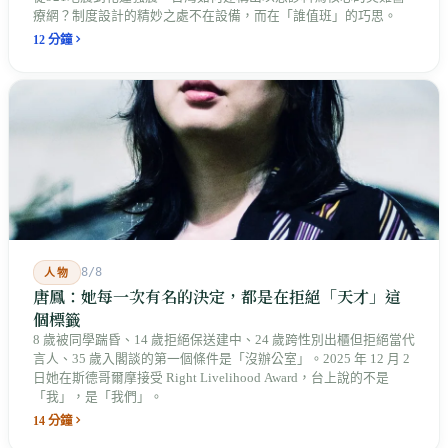
療網？制度設計的精妙之處不在設備，而在「誰值班」的巧思。
12 分鐘
8/8
人物
唐鳳：她每一次有名的決定，都是在拒絕「天才」這
個標籤
8 歲被同學踹昏、14 歲拒絕保送建中、24 歲跨性別出櫃但拒絕當代
言人、35 歲入閣談的第一個條件是「沒辦公室」。2025 年 12 月 2
日她在斯德哥爾摩接受 Right Livelihood Award，台上說的不是
「我」，是「我們」。
14 分鐘