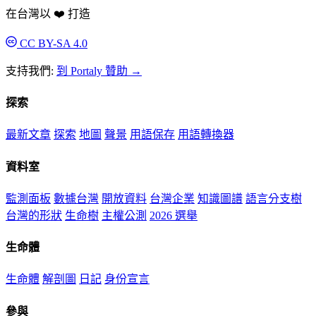
在台灣以 ❤️ 打造
CC BY-SA 4.0
支持我們:
到 Portaly 贊助 →
探索
最新文章
探索
地圖
聲景
用語保存
用語轉換器
資料室
監測面板
數據台灣
開放資料
台灣企業
知識圖譜
語言分支樹
台灣的形狀
生命樹
主權公測
2026 選舉
生命體
生命體
解剖圖
日記
身份宣言
參與