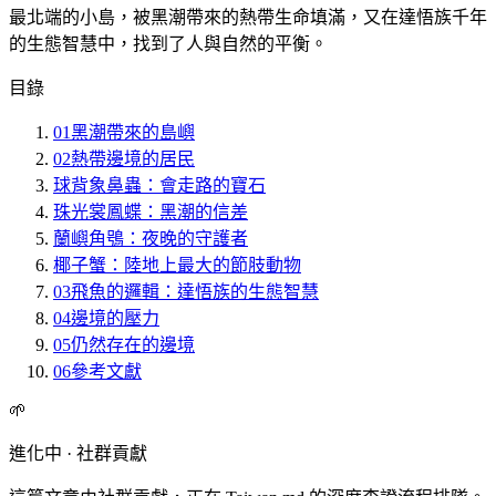
最北端的小島，被黑潮帶來的熱帶生命填滿，又在達悟族千年
的生態智慧中，找到了人與自然的平衡。
目錄
01
黑潮帶來的島嶼
02
熱帶邊境的居民
球背象鼻蟲：會走路的寶石
珠光裳鳳蝶：黑潮的信差
蘭嶼角鴞：夜晚的守護者
椰子蟹：陸地上最大的節肢動物
03
飛魚的邏輯：達悟族的生態智慧
04
邊境的壓力
05
仍然存在的邊境
06
參考文獻
🌱
進化中 · 社群貢獻