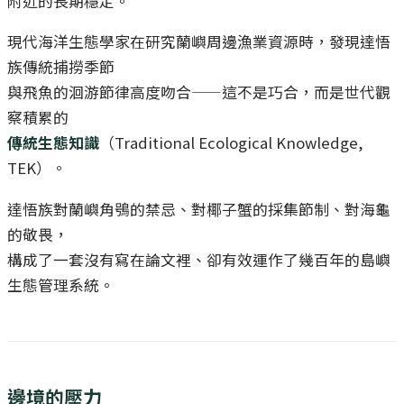
附近的長期穩定。
現代海洋生態學家在研究蘭嶼周邊漁業資源時，發現達悟
族傳統捕撈季節
與飛魚的洄游節律高度吻合——這不是巧合，而是世代觀
察積累的
傳統生態知識
（Traditional Ecological Knowledge,
TEK）。
達悟族對蘭嶼角鴞的禁忌、對椰子蟹的採集節制、對海龜
的敬畏，
構成了一套沒有寫在論文裡、卻有效運作了幾百年的島嶼
生態管理系統。
邊境的壓力