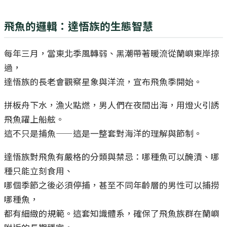
飛魚的邏輯：達悟族的生態智慧
每年三月，當東北季風轉弱、黑潮帶著暖流從蘭嶼東岸掠
過，
達悟族的長老會觀察星象與洋流，宣布飛魚季開始。
拼板舟下水，漁火點燃，男人們在夜間出海，用燈火引誘
飛魚躍上船舷。
這不只是捕魚——這是一整套對海洋的理解與節制。
達悟族對飛魚有嚴格的分類與禁忌：哪種魚可以醃漬、哪
種只能立刻食用、
哪個季節之後必須停捕，甚至不同年齡層的男性可以捕撈
哪種魚，
都有細緻的規範。這套知識體系，確保了飛魚族群在蘭嶼