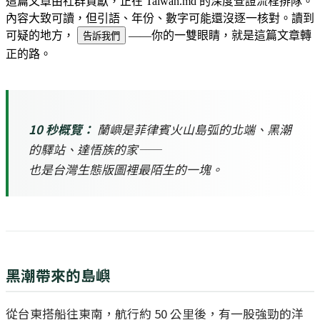
這篇文章由社群貢獻，正在 Taiwan.md 的深度查證流程排隊。
內容大致可讀，但引語、年份、數字可能還沒逐一核對。讀到
可疑的地方，
——你的一雙眼睛，就是這篇文章轉
告訴我們
正的路。
10 秒概覽：
蘭嶼是菲律賓火山島弧的北端、黑潮
的驛站、達悟族的家——
也是台灣生態版圖裡最陌生的一塊。
黑潮帶來的島嶼
從台東搭船往東南，航行約 50 公里後，有一股強勁的洋