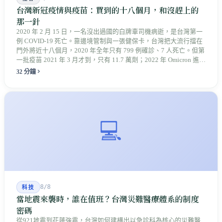
台灣新冠疫情與疫苗：買到的十八個月，和沒趕上的
那一針
2020 年 2 月 15 日，一名沒出過國的白牌車司機病逝，是台灣第一
例 COVID-19 死亡。靠邊境管制與一張健保卡，台灣把大流行擋在
門外將近十八個月，2020 年全年只有 799 例確診、7 人死亡。但第
一批疫苗 2021 年 3 月才到，只有 11.7 萬劑；2022 年 Omicron 進來
時，長者的第三劑還落在後面。那一年死亡年齡的中位數是 82
32 分鐘
歲，比前一年多了十歲。承擔代價的另外幾群人——救濟被駁回
的、離開醫院的、被關在宿舍裡的——很多到今天都沒有被算進任
何一份統計。
💻
8/8
科技
當地震來襲時，誰在值班？台灣災難醫療體系的制度
密碼
從921地震到花蓮強震，台灣如何建構出以急診科為核心的災難醫