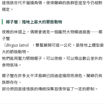
達悟族世代不獵捕角鴞，使得蘭嶼的族群密度至今仍相對
穩定。
椰子蟹：陸地上最大的節肢動物
夜晚的林道上，偶爾會遇見一個龐然大物橫過路面——椰
子蟹
（
Birgus latro
），雙螯展開可達一公尺，是陸地上體型最
大的節肢動物。
牠們能用螯力劈開椰子，可以爬樹，可以嗅出數公里外的
食物氣味。
椰子蟹在許多太平洋島嶼已因過度捕撈而瀕危，蘭嶼仍有
族群存在，
部分原因是達悟族的傳統採集習慣保留了一定的節制。