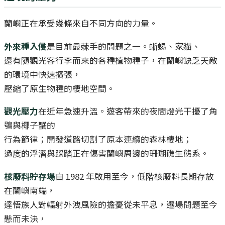
蘭嶼正在承受幾條來自不同方向的力量。
外來種入侵
是目前最棘手的問題之一。蜥蜴、家貓、
還有隨觀光客行李而來的各種植物種子，在蘭嶼缺乏天敵
的環境中快速擴張，
壓縮了原生物種的棲地空間。
觀光壓力
在近年急速升溫。遊客帶來的夜間燈光干擾了角
鴞與椰子蟹的
行為節律；開發道路切割了原本連續的森林棲地；
過度的浮潛與踩踏正在傷害蘭嶼周邊的珊瑚礁生態系。
核廢料貯存場
自 1982 年啟用至今，低階核廢料長期存放
在蘭嶼南端，
達悟族人對輻射外洩風險的擔憂從未平息，遷場問題至今
懸而未決，