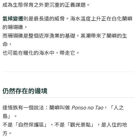
成為生態保育之外更沉重的正義課題。
氣候變遷
則是最長遠的威脅。海水溫度上升正在白化蘭嶼
的珊瑚礁，
而珊瑚礁是整個近岸漁業的基礎。黑潮帶來了蘭嶼的生
命，
也可能在暖化的海水中，帶走它。
仍然存在的邊境
達悟族有一個說法：蘭嶼叫做
Ponso no Tao
，「人之
島」。
不是「自然保護區」，不是「觀光景點」，是人住的地
方。