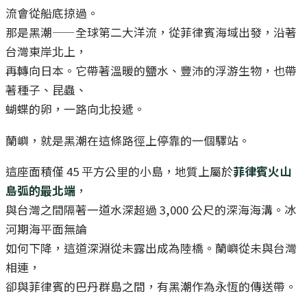
流會從船底掠過。
那是黑潮——全球第二大洋流，從菲律賓海域出發，沿著
台灣東岸北上，
再轉向日本。它帶著溫暖的鹽水、豐沛的浮游生物，也帶
著種子、昆蟲、
蝴蝶的卵，一路向北投遞。
蘭嶼，就是黑潮在這條路徑上停靠的一個驛站。
這座面積僅 45 平方公里的小島，地質上屬於
菲律賓火山
島弧的最北端
，
與台灣之間隔著一道水深超過 3,000 公尺的深海海溝。冰
河期海平面無論
如何下降，這道深淵從未露出成為陸橋。蘭嶼從未與台灣
相連，
卻與菲律賓的巴丹群島之間，有黑潮作為永恆的傳送帶。