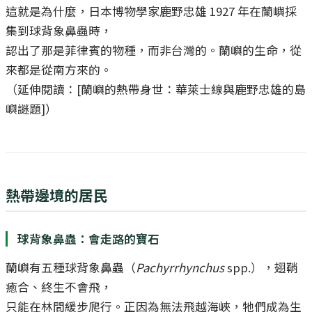
這就是為什麼，日本博物學家鹿野忠雄 1927 年在蘭嶼採
集到球背象鼻蟲時，
認出了那是菲律賓的物種，而非台灣的。蘭嶼的生命，從
來都是從南方來的。
（延伸閱讀：[蘭嶼的熱帶身世：華萊士線與鹿野忠雄的島
嶼謎題]）
熱帶邊境的居民
球背象鼻蟲：會走路的寶石
蘭嶼有五種球背象鼻蟲（
Pachyrrhynchus
spp.），翅鞘
癒合、終生不會飛，
只能在林間緩步爬行。正因為無法飛越海峽，牠們成為生