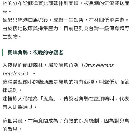
牠的分布從菲律賓北部延伸到蘭嶼，被黑潮的氣流載送而
來。
幼蟲只吃港口馬兜鈴，成蟲一生短暫，在林間低飛巡遊。
由於棲地破壞與採集壓力，目前已列為台灣一級保育類野
生動物。
蘭嶼角鴞：夜晚的守護者
入夜後的蘭嶼森林，屬於蘭嶼角鴞（
Otus elegans
botelensis
）。
這種體型嬌小的貓頭鷹是蘭嶼的特有亞種，叫聲低沉而節
律規則，
達悟族人稱牠為「鬼鳥」，傳說若角鴞在屋頂鳴叫，代表
有人即將過世。
這個禁忌，在無意間成為了有效的保育機制。因為對鬼鳥
的敬畏，