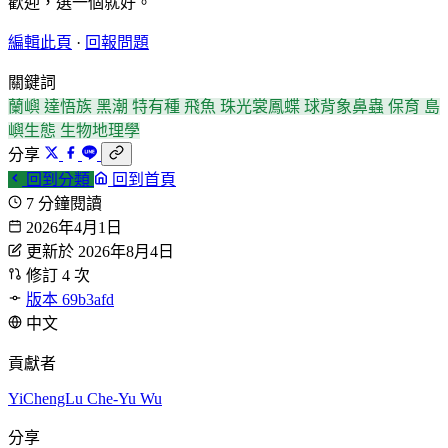
歡迎，選一個就好。
編輯此頁
·
回報問題
關鍵詞
蘭嶼
達悟族
黑潮
特有種
飛魚
珠光裳鳳蝶
球背象鼻蟲
保育
島
嶼生態
生物地理學
分享
回到分類
回到首頁
7 分鐘閱讀
2026年4月1日
更新於 2026年8月4日
修訂 4 次
版本 69b3afd
中文
貢獻者
YiChengLu
Che-Yu Wu
分享