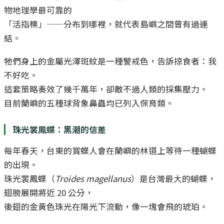
物地理學最可靠的
「活指標」——分布到哪裡，就代表島嶼之間曾有過連
結。
牠們身上的金屬光澤斑紋是一種警戒色，告訴掠食者：我
不好吃。
這套策略奏效了幾千萬年，卻敵不過人類的採集壓力。
目前蘭嶼的五種球背象鼻蟲均已列入保育類。
珠光裳鳳蝶：黑潮的信差
每年春天，台東的賞蝶人會在蘭嶼的林道上等待一種蝴蝶
的出現。
珠光裳鳳蝶（
Troides magellanus
）是台灣最大的蝴蝶，
翅膀展開將近 20 公分，
後翅的金黃色珠光在陽光下流動，像一塊會飛的琥珀。