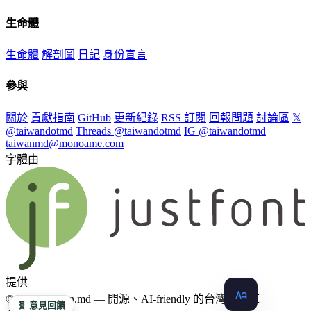
生命體
生命體
解剖圖
日記
身份宣言
參與
關於
貢獻指南
GitHub
更新紀錄
RSS 訂閱
回報問題
討論區
𝕏
@taiwandotmd
Threads @taiwandotmd
IG @taiwandotmd
taiwanmd@monoame.com
字體由
提供
© 2026 Taiwan.md — 開源、AI-friendly 的台灣知識庫
🧬 意見回饋