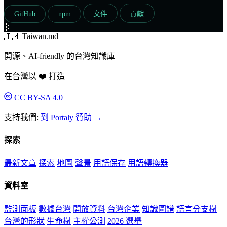
GitHub
npm
文件
貢獻
🧬
🇹🇼 Taiwan.md
開源、AI-friendly 的台灣知識庫
在台灣以 ❤️ 打造
CC BY-SA 4.0
支持我們:
到 Portaly 贊助 →
探索
最新文章
探索
地圖
聲景
用語保存
用語轉換器
資料室
監測面板
數據台灣
開放資料
台灣企業
知識圖譜
語言分支樹
台灣的形狀
生命樹
主權公測
2026 選舉