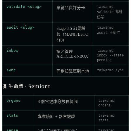
validate <slug>
taiwanmd
單篇品質評分卡
validate 珍珠
奶茶
audit <slug>
taiwanmd
Stage 3.5 幻覺稽
audit 王新仁
核（MANIFESTO
§10）
inbox
taiwanmd
讀／管理
inbox --state
ARTICLE-INBOX
pending
sync
taiwanmd sync
同步知識庫到本地
🧬
生命體・Semiont
organs
taiwanmd
8 器官健康分數長條圖
organs
stats
taiwanmd
專案統計 + 器官健康
stats
sense
GA4 / Search Console /
taiwanmd