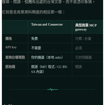
搜尋、閱讀、
引用
有出處的台灣文章，而不是憑印象猜。
它刻意走商業資料閘道的相反那一極：
Taiwan.md Connector
典型商業 MCP
gateway
價格
免費
付費 / 計量
API key
不需要
必須
查詢在哪裡跑
你的機器（本地 stdio）
它的伺服器
原始碼
開源（MIT 程式 / CC BY-
閉源
SA 內容）