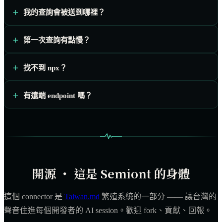
我的查詢會被送到哪裡？
第一次查詢有點慢？
找不到 npx？
有遠端 endpoint 嗎？
開源 ・ 這是 Semiont 的身體
這個 connector 是
Taiwan.md
繁殖系統的一部分 —— 讓台灣的
聲音住進每個開發者的 AI session。歡迎 fork、貢獻、回報。