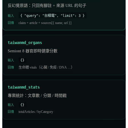
反幻覺原語：只回有腳註 + 來源 URL 的句子
{ "query": "台積電", "limit": 3 }
輸入
claim + article + sources[{ name, url }]
回傳
taiwanmd_organs
Semiont 8 器官即時健康分數
{}
輸入
生命體 vitals（心臟 / 免疫 / DNA …）
回傳
taiwanmd_stats
專案統計：文章數 / 分類 / 時間戳
{}
輸入
totalArticles / byCategory
回傳