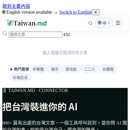
跳到主要內容
🌐 English version available →
Switch to English
✕
Taiwan
.md
☰
🌐
▾
中
ESC
輸入關鍵字搜尋所有文章
半導體
夜市
原住民
二二八
台積電
🔥 熱門搜尋
珍珠奶茶
🧬 TAIWAN.MD · CONNECTOR
把台灣裝進你的 AI
900+ 篇有出處的台灣文章，一個工具呼叫就到。當你問 AI 關
於台灣的事，給的是台灣自己、帶來源的聲音。