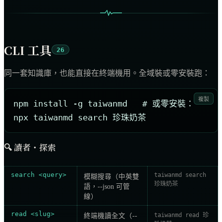
CLI 工具
26
同一套知識庫，也能直接在終端機用。全域裝或零安裝跑：
複製
npm install -g taiwanmd   # 或零安裝：
npx taiwanmd search 珍珠奶茶
🔍
讀者・探索
search <query>
taiwanmd search
模糊搜尋（中英雙
珍珠奶茶
語，--json 可管
線）
read <slug>
taiwanmd read 珍
終端機讀全文（--