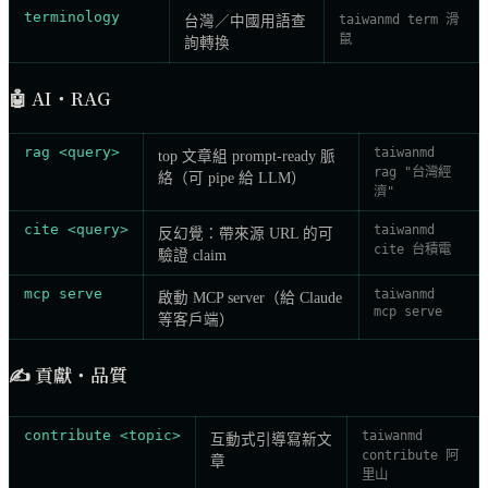
terminology
taiwanmd term 滑
台灣／中國用語查
鼠
詢轉換
🤖
AI・RAG
rag <query>
taiwanmd
top 文章組 prompt-ready 脈
rag "台灣經
絡（可 pipe 給 LLM）
濟"
cite <query>
taiwanmd
反幻覺：帶來源 URL 的可
cite 台積電
驗證 claim
mcp serve
taiwanmd
啟動 MCP server（給 Claude
mcp serve
等客戶端）
✍️
貢獻・品質
contribute <topic>
taiwanmd
互動式引導寫新文
contribute 阿
章
里山