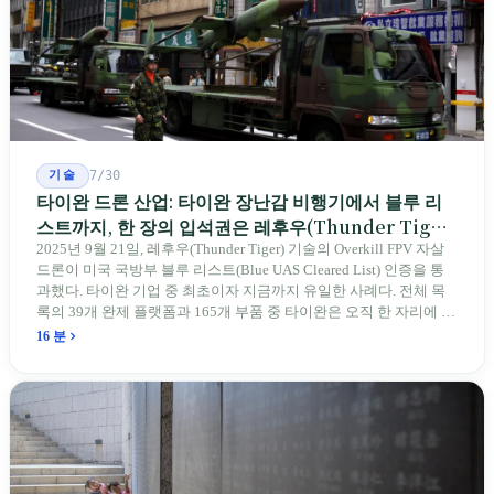
기술
7/30
타이완 드론 산업: 타이완 장난감 비행기에서 블루 리
스트까지, 한 장의 입석권은 레후우(Thunder Tiger)
에게
2025년 9월 21일, 레후우(Thunder Tiger) 기술의 Overkill FPV 자살
드론이 미국 국방부 블루 리스트(Blue UAS Cleared List) 인증을 통
과했다. 타이완 기업 중 최초이자 지금까지 유일한 사례다. 전체 목
록의 39개 완제 플랫폼과 165개 부품 중 타이완은 오직 한 자리에 불
과하다. 2026년 4월, 미국 양당 소속 상원의원 4명이 《타이완을 위
16 분
한 푸른 하늘법(Blue Skies for Taiwan Act)》을 공동 발의해 타이완
기업용 고속 통로 설치를 요구했다. 이 법안 자체의 존재가 한 가지
를 드러낸다: 타이완의 진입이 너무 느려 미국 스스로가 입법을 통해
장벽을 낮춰야 한다는 점이다. 타이완에서 46년간 원격 조종 장난감
비행기를 만들어 온 한 회사가 오하이오주에 두 번째 공장을 건설할
계획을 세우고 있다.