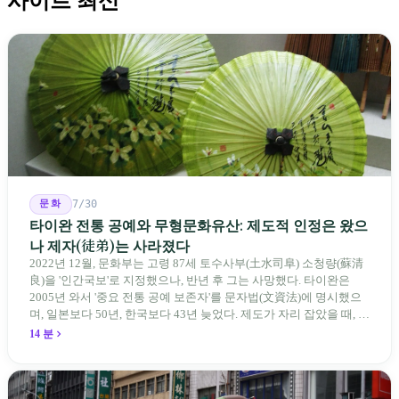
사이트 최신
문화
7/30
타이완 전통 공예와 무형문화유산: 제도적 인정은 왔으
나 제자(徒弟)는 사라졌다
2022년 12월, 문화부는 고령 87세 토수사부(土水司阜) 소청량(蘇清
良)을 '인간국보'로 지정했으나, 반년 후 그는 사망했다. 타이완은
2005년 와서 '중요 전통 공예 보존자'를 문자법(文資法)에 명시했으
며, 일본보다 50년, 한국보다 43년 늦었다. 제도가 자리 잡았을 때, 제
자 제도는 이미 1970-80년대 산업화 과정에서 붕괴되었다. 600여 명
14 분
전통 장사 중 50세 미만은 '소수'에 불과하다. 명단은 길어지지만, 가
르칠 수 있는 사람은 줄어든다.