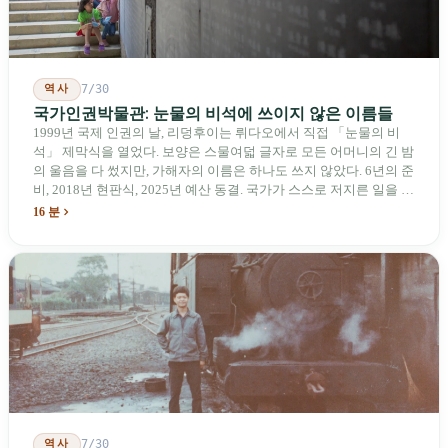
역사
7/30
국가인권박물관: 눈물의 비석에 쓰이지 않은 이름들
1999년 국제 인권의 날, 리덩후이는 뤼다오에서 직접 「눈물의 비
석」 제막식을 열었다. 보양은 스물여덟 글자로 모든 어머니의 긴 밤
의 울음을 다 썼지만, 가해자의 이름은 하나도 쓰지 않았다. 6년의 준
비, 2018년 현판식, 2025년 예산 동결. 국가가 스스로 저지른 일을 기
념하기 위해 스스로 세운 박물관. 계엄 해제 39년 동안 사법 재판을
16 분
받은 가해자는 단 한 명도 없다.
역사
7/30