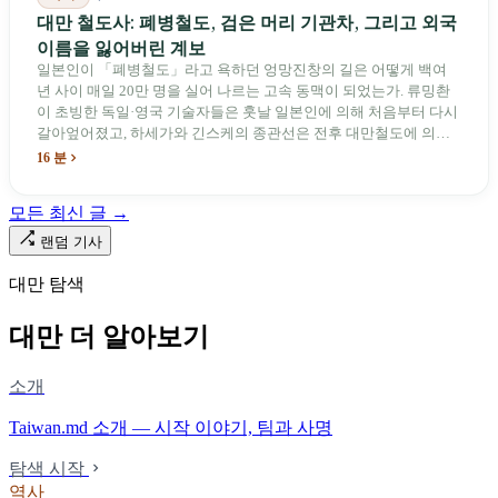
대만 철도사: 폐병철도, 검은 머리 기관차, 그리고 외국
이름을 잃어버린 계보
일본인이 「폐병철도」라고 욕하던 엉망진창의 길은 어떻게 백여
년 사이 매일 20만 명을 실어 나르는 고속 동맥이 되었는가. 류밍촨
이 초빙한 독일·영국 기술자들은 훗날 일본인에 의해 처음부터 다시
갈아엎어졌고, 하세가와 긴스케의 종관선은 전후 대만철도에 의해
이름과 번호가 바뀌었다. 세대마다 앞선 세대의 기록을 주석으로 밀
16 분
어냈다. 외국 이름들은 줄곧 벗겨져 나갔고, 남은 것은 대만어의
「오타우아」「화차아」, 쥐광·쯔창·푸싱이라는 정치 구호뿐이었
모든 최신 글 →
다. 마침내 푸유마·타로코 세대에 이르러서야 원주민 지명이 다시 철
로 위에 깔렸다.
랜덤 기사
대만 탐색
대만 더 알아보기
소개
Taiwan.md 소개 — 시작 이야기, 팀과 사명
탐색 시작
역사