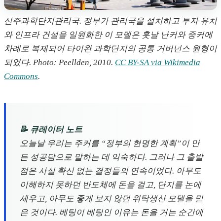
신주과학단지관리국. 정부가 관리국을 설치하고 투자 유치
와 인프라 건설을 일원화한 이 모델은 훗날 난커와 중커에
차례로 복제되어 타이완 과학단지의 공통 거버넌스 원형이
되었다. Photo: Peellden, 2010.
CC BY-SA via Wikimedia
Commons
.
📝 큐레이터 노트
오늘날 우리는 주커를 “정부의 현명한 계획”이 만
든 성공담으로 말하는 데 익숙하다. 그러나 그 출발
점은 사실 확신 없는 결정들의 연속이었다. 아무도
이해하지 못하던 반도체에 돈을 걸고, 단지를 논에
세우고, 아무도 좋게 보지 않던 위탁생산 모델을 믿
은 것이다. 베팅이 베팅인 이유는 돈을 거는 순간에