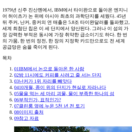
1979년 신주 진산몐에서, IBM에서 타이완으로 돌아온 엔지니
어 허이츠가 논 위에 아시아 최초의 과학단지를 세웠다. 45년
뒤 주커, 난커, 중커의 연 매출은 5.8조 타이완달러를 돌파했고,
세계 최첨단 칩은 이 세 단지에서 양산된다. 그러나 이 섬의 가
장 강력한 부적은 동시에 가장 취약한 급소이기도 하다. 한 번
의 가뭄, 한 번의 정전, 한 장의 지정학 카드만으로도 전 세계
공급망은 숨을 죽이게 된다.
목차
01
IBM에서 논으로 돌아온 한 사람
02
밤 11시에도 커피를 사려고 줄 서는 단지
03
난커가 1위 자리를 빼앗다
04
10개월, 종이 위의 단지가 현실로 자라나다
05
물을 먹는 세 마리 괴물, 물이 부족한 하나의 섬
06
부적인가, 표적인가?
07
클린룸 옆에 누운 5천 년 전 토기
08
이미지 출처
09
참고 자료