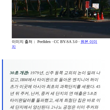
이미지 출처： Peellden
· CC BY-SA 3.0
·
원본 이미
지
30초 개관:
1979년, 신주 동쪽 교외의 논이 밀려 나
갔고, IBM에서 타이완으로 돌아온 엔지니어 허이
츠가 이곳에 아시아 최초의 과학단지를 세웠다. 45
년 뒤 주커, 난커, 중커 세 단지의 연 매출은 5.8조
타이완달러를 돌파했고, 세계 최첨단 칩은 바로 이
세 단지에서 양산된다. 2나노 공정은 이미 주커와