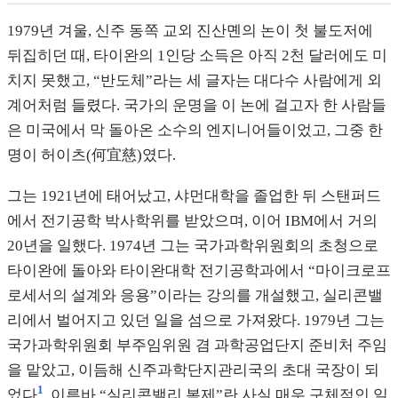
1979년 겨울, 신주 동쪽 교외 진산몐의 논이 첫 불도저에
뒤집히던 때, 타이완의 1인당 소득은 아직 2천 달러에도 미
치지 못했고, “반도체”라는 세 글자는 대다수 사람에게 외
계어처럼 들렸다. 국가의 운명을 이 논에 걸고자 한 사람들
은 미국에서 막 돌아온 소수의 엔지니어들이었고, 그중 한
명이 허이츠(何宜慈)였다.
그는 1921년에 태어났고, 샤먼대학을 졸업한 뒤 스탠퍼드
에서 전기공학 박사학위를 받았으며, 이어 IBM에서 거의
20년을 일했다. 1974년 그는 국가과학위원회의 초청으로
타이완에 돌아와 타이완대학 전기공학과에서 “마이크로프
로세서의 설계와 응용”이라는 강의를 개설했고, 실리콘밸
리에서 벌어지고 있던 일을 섬으로 가져왔다. 1979년 그는
국가과학위원회 부주임위원 겸 과학공업단지 준비처 주임
을 맡았고, 이듬해 신주과학단지관리국의 초대 국장이 되
1
었다
. 이른바 “실리콘밸리 복제”란 사실 매우 구체적인 일