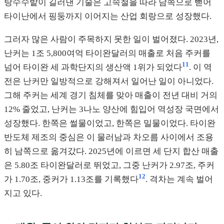
탕수수밭이 길러낸 기술은 고속철을 따라 남쪽으로 뻗어
타이난에서 핑둥까지 이어지는 산업 회랑으로 성장했다.
그러자 많은 사람이 주목하지 못한 일이 벌어졌다. 2023년,
난커는 1조 5,800여억 타이완달러의 매출로 처음 주커를
11
넘어 타이완 세 과학단지의 생산액 1위가 되었다
. 이 역
전은 난커만 일방적으로 강해져서 일어난 일이 아니었다.
그해 주커는 세계 경기 침체를 맞아 매출이 전년 대비 거의
12% 줄었고, 난커는 3나노 양산에 힘입어 역성장 국면에서
성장했다. 한쪽은 썰물이었고, 한쪽은 밀물이었다. 타이완
반도체 제조의 중심은 이 물러남과 차오름 사이에서 조용
히 남쪽으로 옮겨갔다. 2025년에 이르면 세 단지 합산 매출
은 5.80조 타이완달러로 뛰었고, 그중 난커가 2.97조, 주커
12
가 1.70조, 중커가 1.13조를 기록했다
. 격차는 계속 벌어
지고 있다.