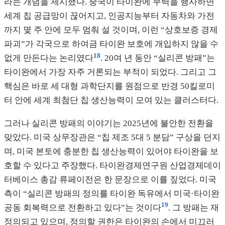
라는 개념을 제시했다. 중국이 타이완에 무력을 행사하면
세계 칩 공급망이 끊어지고, 인공지능부터 자동차와 가전
까지 몇 주 안에 모두 멈춰 설 것이며, 이런 “상호보증 경제
파괴”가 각국으로 하여금 타이완 보호에 개입하지 않을 수
18
없게 만든다는 논리였다
. 20여 년 동안 “실리콘 방패”는
타이완에서 가장 자주 거론되는 부적이 되었다. 그리고 그
핵심은 바로 세 대형 과학단지를 원점으로 반경 50킬로미
터 안에 세계 최첨단 칩 생산능력이 모여 있는 클러스터다.
그러나 실리콘 방패의 이야기는 2025년에 불안한 전환을
맞았다. 미국 상무장관은 “칩 제조 5대 5 분담” 구상을 던지
며, 미국 본토에 충분한 칩 생산능력이 있어야 타이완을 보
호할 수 있다고 주장했다. 타이완경제연구원 산업경제데이
터베이스 총감 류페이전은 한 문장으로 이를 짚었다. 미국
측이 “실리콘 방패의 정의를 타이완 독유에서 미국·타이완
19
공동 회복력으로 전환하고 있다”는 것이다
. 그 방패는 재
정의되고 있으며, 정의할 권한은 타이완의 손에서 미끄러