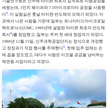
기술연구원은 신주에 타이완 최초의 집적회로 시범공장을
세웠는데, 3인치 웨이퍼와 7.5마이크로미터 공정을 사용했
3
다
. 이 실험실은 훗날 타이완 반도체의 모체가 되었다. 이
곳에서 나온 사람들 가운데 일부는 유나이티드마이크로일
렉트로닉스(UMC, 1980년에 설립된 타이완 최초의 반도체
4
회사
)를 창업했고, 일부는 주커 첫 세대 창업자가 되었다.
1980년 12월 15일, 신주과학공업단지는 정식으로 개장했
5
고 장징궈가 직접 행사를 주재했다
. 첫해 입주 업체는 손
에 꼽을 정도였고, 대다수 사람은 이것을 공금을 낭비하는
체면용 사업이라고 여겼다.