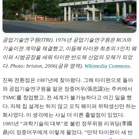
공업기술연구원(ITRI). 1976년 공업기술연구원은 RCA와
기술이전 계약을 체결했고, 이듬해 타이완 최초의 3인치 웨
이퍼 시범공장을 세워 타이완 반도체 산업의 모체가 되었
다. Photo: briston, 2006(공유 영역).
Wikimedia Commons
.
진짜 전환점은 1987년에 찾아왔다. 그해 타이완으로 돌아
와 공업기술연구원을 맡은 장중머우(張忠謀)는 주커에서
TSMC를 창업했고, 전 세계가 불가능하다고 여긴 일을 했
다. 자체 칩 설계는 하지 않고 오직 웨이퍼 위탁생산만 하는
회사였다. 이 생각에는 사실 더 이른 출발점이 있었다.
1985년 “과학기술의 대부”로 불린 정무위원 리궈딩(李國
鼎)이 장중머우에게 이렇게 물었다. “만약 타이완이 새 반