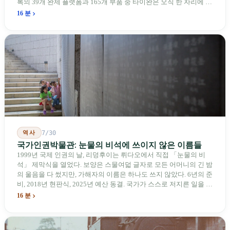
록의 39개 완제 플랫폼과 165개 부품 중 타이완은 오직 한 자리에 불
과하다. 2026년 4월, 미국 양당 소속 상원의원 4명이 《타이완을 위
16 분
한 푸른 하늘법(Blue Skies for Taiwan Act)》을 공동 발의해 타이완
기업용 고속 통로 설치를 요구했다. 이 법안 자체의 존재가 한 가지
를 드러낸다: 타이완의 진입이 너무 느려 미국 스스로가 입법을 통해
장벽을 낮춰야 한다는 점이다. 타이완에서 46년간 원격 조종 장난감
비행기를 만들어 온 한 회사가 오하이오주에 두 번째 공장을 건설할
계획을 세우고 있다.
역사
7/30
국가인권박물관: 눈물의 비석에 쓰이지 않은 이름들
1999년 국제 인권의 날, 리덩후이는 뤼다오에서 직접 「눈물의 비
석」 제막식을 열었다. 보양은 스물여덟 글자로 모든 어머니의 긴 밤
의 울음을 다 썼지만, 가해자의 이름은 하나도 쓰지 않았다. 6년의 준
비, 2018년 현판식, 2025년 예산 동결. 국가가 스스로 저지른 일을 기
념하기 위해 스스로 세운 박물관. 계엄 해제 39년 동안 사법 재판을
16 분
받은 가해자는 단 한 명도 없다.