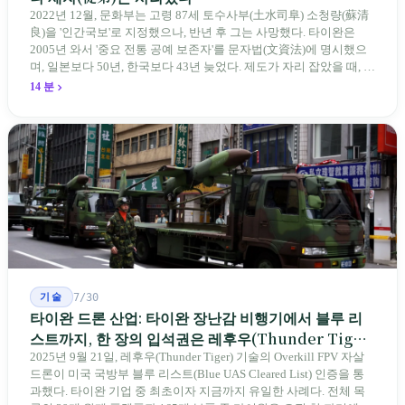
2022년 12월, 문화부는 고령 87세 토수사부(土水司阜) 소청량(蘇清
良)을 '인간국보'로 지정했으나, 반년 후 그는 사망했다. 타이완은
2005년 와서 '중요 전통 공예 보존자'를 문자법(文資法)에 명시했으
며, 일본보다 50년, 한국보다 43년 늦었다. 제도가 자리 잡았을 때, 제
자 제도는 이미 1970-80년대 산업화 과정에서 붕괴되었다. 600여 명
14 분
전통 장사 중 50세 미만은 '소수'에 불과하다. 명단은 길어지지만, 가
르칠 수 있는 사람은 줄어든다.
기술
7/30
타이완 드론 산업: 타이완 장난감 비행기에서 블루 리
스트까지, 한 장의 입석권은 레후우(Thunder Tiger)
에게
2025년 9월 21일, 레후우(Thunder Tiger) 기술의 Overkill FPV 자살
드론이 미국 국방부 블루 리스트(Blue UAS Cleared List) 인증을 통
과했다. 타이완 기업 중 최초이자 지금까지 유일한 사례다. 전체 목