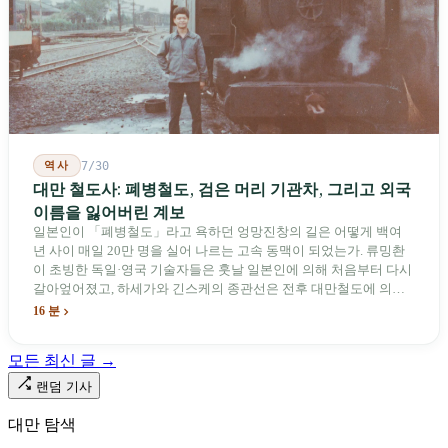
역사
7/30
대만 철도사: 폐병철도, 검은 머리 기관차, 그리고 외국
이름을 잃어버린 계보
일본인이 「폐병철도」라고 욕하던 엉망진창의 길은 어떻게 백여
년 사이 매일 20만 명을 실어 나르는 고속 동맥이 되었는가. 류밍촨
이 초빙한 독일·영국 기술자들은 훗날 일본인에 의해 처음부터 다시
갈아엎어졌고, 하세가와 긴스케의 종관선은 전후 대만철도에 의해
이름과 번호가 바뀌었다. 세대마다 앞선 세대의 기록을 주석으로 밀
16 분
어냈다. 외국 이름들은 줄곧 벗겨져 나갔고, 남은 것은 대만어의
「오타우아」「화차아」, 쥐광·쯔창·푸싱이라는 정치 구호뿐이었
모든 최신 글 →
다. 마침내 푸유마·타로코 세대에 이르러서야 원주민 지명이 다시 철
로 위에 깔렸다.
랜덤 기사
대만 탐색