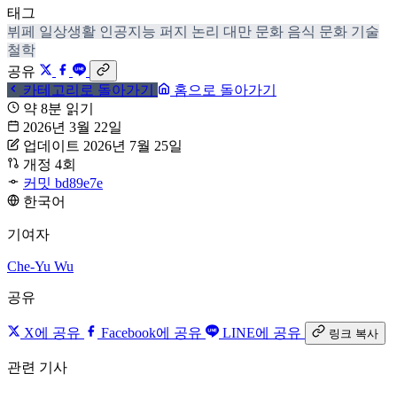
태그
뷔페
일상생활
인공지능
퍼지 논리
대만 문화
음식 문화
기술
철학
공유
카테고리로 돌아가기
홈으로 돌아가기
약 8분 읽기
2026년 3월 22일
업데이트 2026년 7월 25일
개정 4회
커밋 bd89e7e
한국어
기여자
Che-Yu Wu
공유
X에 공유
Facebook에 공유
LINE에 공유
링크 복사
관련 기사