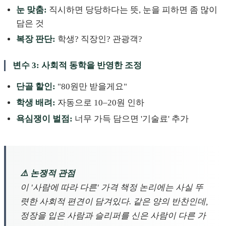
눈 맞춤:
직시하면 당당하다는 뜻, 눈을 피하면 좀 많이
담은 것
복장 판단:
학생? 직장인? 관광객?
변수 3: 사회적 동학을 반영한 조정
단골 할인:
"80원만 받을게요"
학생 배려:
자동으로 10–20원 인하
욕심쟁이 벌점:
너무 가득 담으면 '기술료' 추가
⚠️ 논쟁적 관점
이 '사람에 따라 다른' 가격 책정 논리에는 사실 뚜
렷한 사회적 편견이 담겨있다. 같은 양의 반찬인데,
정장을 입은 사람과 슬리퍼를 신은 사람이 다른 가