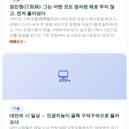
장진청(江振誠): 그는 어떤 것도 정의된 채로 두지 않
고, 먼저 돌아섰다
1997년, 서화호텔(西華飯店)의 20대 초반 프랑스 레스토랑 셰프가
프랑스 3스타 셰프 두 명을 대만으로 초청해 10일간 함께 일하게 하
고, 다시 프랑스행 티켓을 구매해 따라갔다. 남프랑스에서 2년간 감
자를 껍질을 벗기는 기초 작업부터 싱가포르 레스토랑의 세계 14위
등극, 이듬해主动적인 폐점, 그리고 타이베이에서 가장 예약하기 어
閱讀全文
려운 RAW를 오픈한 후 10년 만에 다시 돌아섬까지 — 장진청이 가
장 대체 불가능한 행동은, 매번 한 직함으로 정의되는 순간에 조명을
끄고 다음 질문을 던진다는 점이다: '대만의 맛은 무엇인가?'
💻
기술
대만의 AI 일상 — 인공지능이 골목 구석구석으로 들어
오다
대만 사람들은 매일 수십 번씩 AI와 상호작용하지만, 대부분은 자신