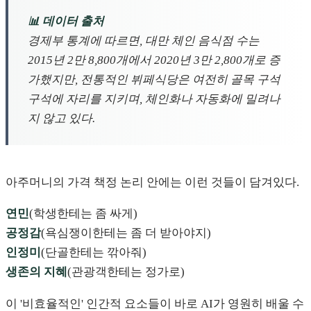
📊 데이터 출처
경제부 통계에 따르면, 대만 체인 음식점 수는
2015년 2만 8,800개에서 2020년 3만 2,800개로 증
가했지만, 전통적인 뷔페식당은 여전히 골목 구석
구석에 자리를 지키며, 체인화나 자동화에 밀려나
지 않고 있다.
아주머니의 가격 책정 논리 안에는 이런 것들이 담겨있다.
연민
(학생한테는 좀 싸게)
공정감
(욕심쟁이한테는 좀 더 받아야지)
인정미
(단골한테는 깎아줘)
생존의 지혜
(관광객한테는 정가로)
이 '비효율적인' 인간적 요소들이 바로 AI가 영원히 배울 수