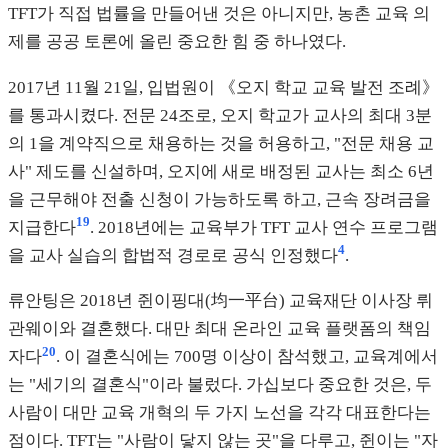
TFT가 직접 법률을 만들어낸 것은 아니지만, 농촌 교육 의
제를 공공 토론에 올린 중요한 힘 중 하나였다.
2017년 11월 21일, 입법원이 《오지 학교 교육 발전 조례》
를 통과시켰다. 전문 24조로, 오지 학교가 교사의 최대 3분
의 1을 계약직으로 채용하는 것을 허용하고, "전문 채용 교
사" 제도를 신설하며, 오지에 새로 배정된 교사는 최소 6년
을 근무해야 전출 신청이 가능하도록 하고, 근속 장려금을
19
지급한다
. 2018년에는 교육부가 TFT 교사 연수 프로그램
4
을 교사 실습의 합법적 경로로 공식 인정했다
.
류안팅은 2018년 쥔이핑대(均一平台) 교육재단 이사장 뤼
관웨이와 결혼했다. 대만 최대 온라인 교육 플랫폼의 책임
20
자다
. 이 결혼식에는 700명 이상이 참석했고, 교육계에서
는 "세기의 결혼식"이라 불렀다. 가십보다 중요한 것은, 두
사람이 대만 교육 개혁의 두 가지 노선을 각각 대표한다는
점이다. TFT는 "사람이 닿지 않는 곳"을 다루고, 쥔이는 "자