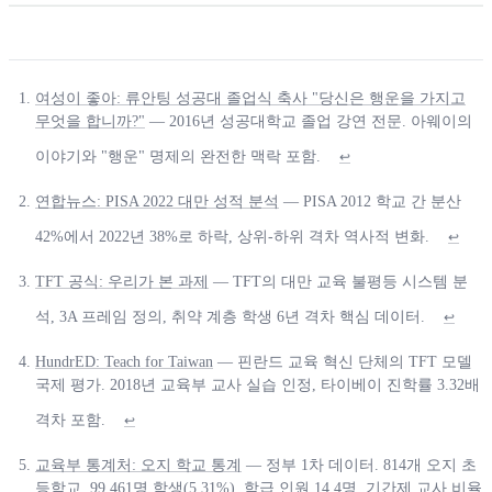
여성이 좋아: 류안팅 성공대 졸업식 축사 "당신은 행운을 가지고
무엇을 합니까?"
— 2016년 성공대학교 졸업 강연 전문. 아웨이의
이야기와 "행운" 명제의 완전한 맥락 포함.
↩
연합뉴스: PISA 2022 대만 성적 분석
— PISA 2012 학교 간 분산
42%에서 2022년 38%로 하락, 상위-하위 격차 역사적 변화.
↩
TFT 공식: 우리가 본 과제
— TFT의 대만 교육 불평등 시스템 분
석, 3A 프레임 정의, 취약 계층 학생 6년 격차 핵심 데이터.
↩
HundrED: Teach for Taiwan
— 핀란드 교육 혁신 단체의 TFT 모델
국제 평가. 2018년 교육부 교사 실습 인정, 타이베이 진학률 3.32배
격차 포함.
↩
교육부 통계처: 오지 학교 통계
— 정부 1차 데이터. 814개 오지 초
등학교, 99,461명 학생(5.31%), 학급 인원 14.4명, 기간제 교사 비율