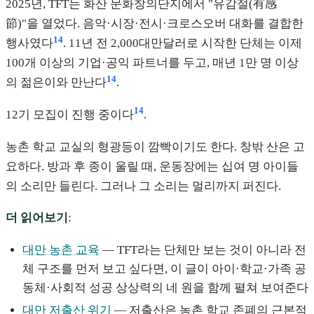
2025년, TFT는 화산 문화창의단지에서 "유감절(有感
節)"을 열었다. 음악·시장·전시·크로스오버 대화를 결합한
14
행사였다
. 11년 전 2,000대만달러로 시작한 단체는 이제
100개 이상의 기업·공익 파트너를 두고, 매년 1만 명 이상
14
의 젊은이와 만난다
.
14
12기 모집이 진행 중이다
.
농촌 학교 교실의 형광등이 깜빡이기도 한다. 창밖 산은 고
요하다. 방과 후 종이 울릴 때, 운동장에는 십여 명 아이들
의 소리만 들린다. 그러나 그 소리는 멀리까지 퍼진다.
더 읽어보기
:
대만 농촌 교육
— TFT라는 단체만 보는 것이 아니라 전
체 구조를 먼저 보고 싶다면, 이 글이 아이·학교·가족 공
동체·사회적 성공 상상력의 네 원을 함께 펼쳐 보여준다
대만 저출산 위기
— 저출산은 농촌 학교 존폐의 근본적