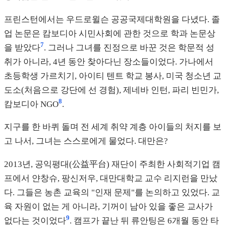
프린스턴에서는 우드로윌슨 공공국제대학원을 다녔다. 졸
업 논문은 캄보디아 시민사회에 관한 것으로 학과 논문상
7
을 받았다
. 그러나 그녀를 진정으로 바꾼 것은 학문적 성
취가 아니라, 4년 동안 찾아다닌 장소들이었다. 가나에서
초등학생 가르치기, 아이티 텐트 학교 봉사, 미국 청소년 교
도소(처음으로 강단에 선 경험), 제네바 인턴, 파리 빈민가,
8
캄보디아 NGO
.
지구를 한 바퀴 돌며 전 세계 취약 계층 아이들의 처지를 보
고 나서, 그녀는 스스로에게 물었다. 대만은?
2013년, 공익평대(公益平台) 재단이 주최한 사회적기업 캠
프에서 얀창슈, 팡신저우, 대만대학교 교수 리지런을 만났
다. 그들은 농촌 교육의 "인재 문제"를 논의하고 있었다. 교
육 자원이 없는 게 아니라, 기꺼이 남아 있을 좋은 교사가
9
없다는 것이었다
. 캠프가 끝난 뒤 류안팅은 6개월 동안 타