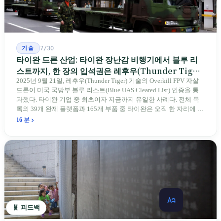
기술
7/30
타이완 드론 산업: 타이완 장난감 비행기에서 블루 리
스트까지, 한 장의 입석권은 레후우(Thunder Tiger)
에게
2025년 9월 21일, 레후우(Thunder Tiger) 기술의 Overkill FPV 자살
드론이 미국 국방부 블루 리스트(Blue UAS Cleared List) 인증을 통
과했다. 타이완 기업 중 최초이자 지금까지 유일한 사례다. 전체 목
록의 39개 완제 플랫폼과 165개 부품 중 타이완은 오직 한 자리에 불
과하다. 2026년 4월, 미국 양당 소속 상원의원 4명이 《타이완을 위
16 분
한 푸른 하늘법(Blue Skies for Taiwan Act)》을 공동 발의해 타이완
기업용 고속 통로 설치를 요구했다. 이 법안 자체의 존재가 한 가지
를 드러낸다: 타이완의 진입이 너무 느려 미국 스스로가 입법을 통해
장벽을 낮춰야 한다는 점이다. 타이완에서 46년간 원격 조종 장난감
비행기를 만들어 온 한 회사가 오하이오주에 두 번째 공장을 건설할
계획을 세우고 있다.
🧬 피드백