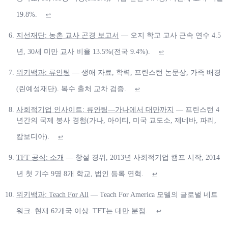
19.8%.
↩
지선재단: 농촌 교사 곤경 보고서
— 오지 학교 교사 근속 연수 4.5
년, 30세 미만 교사 비율 13.5%(전국 9.4%).
↩
위키백과: 류안팅
— 생애 자료, 학력, 프린스턴 논문상, 가족 배경
(린예성재단). 복수 출처 교차 검증.
↩
사회적기업 인사이트: 류안팅—가나에서 대만까지
— 프린스턴 4
년간의 국제 봉사 경험(가나, 아이티, 미국 교도소, 제네바, 파리,
캄보디아).
↩
TFT 공식: 소개
— 창설 경위, 2013년 사회적기업 캠프 시작, 2014
년 첫 기수 9명 8개 학교, 법인 등록 연혁.
↩
위키백과: Teach For All
— Teach For America 모델의 글로벌 네트
워크. 현재 62개국 이상. TFT는 대만 분점.
↩