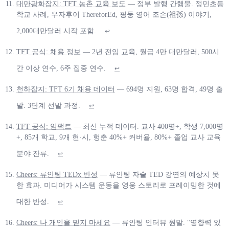
대만광화잡지: TFT 농촌 교육 보도
— 정부 발행 간행물. 정민초등
학교 사례, 우자후이 ThereforEd, 핑둥 영어 조손(祖孫) 이야기,
2,000대만달러 시작 포함.
↩
TFT 공식: 채용 정보
— 2년 전임 교육, 월급 4만 대만달러, 500시
간 이상 연수, 6주 집중 연수.
↩
천하잡지: TFT 6기 채용 데이터
— 694명 지원, 63명 합격, 49명 출
발. 3단계 선발 과정.
↩
TFT 공식: 임팩트
— 최신 누적 데이터. 교사 400명+, 학생 7,000명
+, 85개 학교, 9개 현·시, 헝춘 40%+ 커버율, 80%+ 졸업 교사 교육
분야 잔류.
↩
Cheers: 류안팅 TEDx 반성
— 류안팅 자술 TED 강연의 예상치 못
한 효과. 미디어가 시스템 운동을 영웅 스토리로 프레이밍한 것에
대한 반성.
↩
Cheers: 나 개인을 믿지 마세요
— 류안팅 인터뷰 원말. "영향력 있