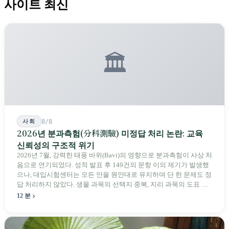
사이트 최신
🏛️
사회
8/8
2026년 분과측험(分科測驗) 미정답 처리 논란: 교육
신뢰성의 구조적 위기
2026년 7월, 강력한 태풍 바위(Bavi)의 영향으로 분과측험이 사상 처
음으로 연기되었다. 성적 발표 후 149건의 문항 이의 제기가 발생했
으나, 대입시험센터는 모든 안을 원안대로 유지하며 단 한 문제도 정
답 처리하지 않았다. 생물 과목의 선택지 중복, 지리 과목의 도표 오
류 등에 대해 당국은 "답안 작성에 영향이 없다"라고만 답했다. 국회
12 분
의원과 학부모, 시민 연서명단이 요구하는 것은 단순하다. 결론뿐 아
니라 검증 가능한 근거를 제시하라는 것이다.