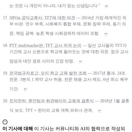
는 것은 나 개인이 아니라, 내가 믿는 신념입니다."
↩
NPOst 공익교류사: TFT에 대한 의견
— 2014년 가장 체계적인 외
부 비판. 연수 부족, 사회복지 통합 부재, 문화 침략 우려, 동기 의
문, 책임 공백. 농촌 학생 사회경제적 데이터 포함.
↩
PTT studyteacher판: TFT 교사 자격 논의
— 일선 교사들의 TFT가
기간제 교사 신분으로 학교에 들어오는 것에 대한 의문. 정규 교사
양성과 대안 경로 사이의 긴장 반영.
↩
전국법규자료고: 오지 학교 교육 발전 조례
— 2017년 통과, 24조
전문. 3분의 1 계약 교사 허용, 전문 채용 교사 제도, 6년 최소 복무
기간.
↩
친자천하: 류안팅과 뤼관웨이의 교육계 결혼식
— 2018년 1월 결혼
식 보도. TFT × 쥔이의 교육 개혁 파트너 관계.
↩
이 기사에 대해
이 기사는 커뮤니티와 AI의 협력으로 작성되