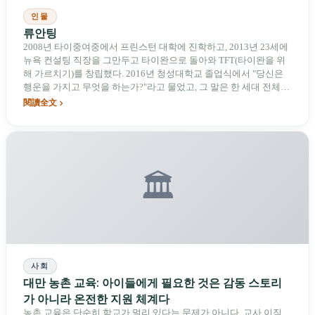
인물
류안팅
2008년 타이중여중에서 프린스턴 대학에 진학하고, 2013년 23세에
뉴욕 컨설팅 직장을 그만두고 타이완으로 돌아와 TFT(타이완을 위
해 가르치기)를 창립했다. 2016년 청성대학교 졸업식에서 "당신은
행운을 가지고 무엇을 하는가?"라고 물었고, 그 말은 한 세대 전체의
집단적 어록이 되었다. 하지만 그녀가 가장 자주 했던 또 다른 말은
閱讀全文
"나 개인을 믿지 말라"였다. 2024년 TFT 창립 10주년 이후, 그녀는
TFT 이사장을 린옌시에게 넘기고 본인은 이사로 전환했다. 그녀의
최고의 작품은 TFT가 아니라, TFT가 그녀 없이도 존재할 수 있게 만
든 것이다.
🏛️
사회
대만 농촌 교육: 아이들에게 필요한 것은 감동 스토리
가 아니라 온전한 지원 체계다
농촌 교육은 단순히 학교가 멀리 있다는 문제가 아니다. 교사 이직