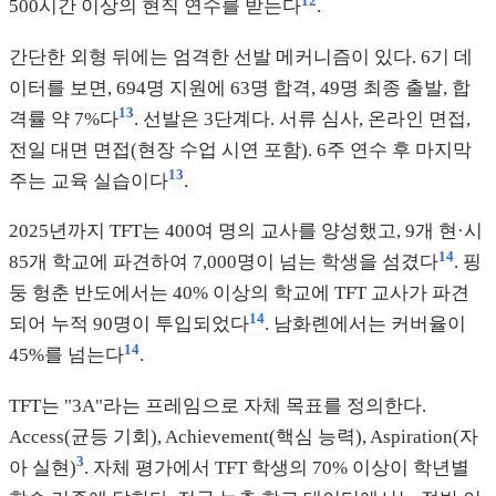
12
500시간 이상의 현직 연수를 받는다
.
간단한 외형 뒤에는 엄격한 선발 메커니즘이 있다. 6기 데
이터를 보면, 694명 지원에 63명 합격, 49명 최종 출발, 합
13
격률 약 7%다
. 선발은 3단계다. 서류 심사, 온라인 면접,
전일 대면 면접(현장 수업 시연 포함). 6주 연수 후 마지막
13
주는 교육 실습이다
.
2025년까지 TFT는 400여 명의 교사를 양성했고, 9개 현·시
14
85개 학교에 파견하여 7,000명이 넘는 학생을 섬겼다
. 핑
둥 헝춘 반도에서는 40% 이상의 학교에 TFT 교사가 파견
14
되어 누적 90명이 투입되었다
. 남화롄에서는 커버율이
14
45%를 넘는다
.
TFT는 "3A"라는 프레임으로 자체 목표를 정의한다.
Access(균등 기회), Achievement(핵심 능력), Aspiration(자
3
아 실현)
. 자체 평가에서 TFT 학생의 70% 이상이 학년별