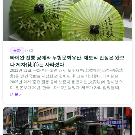
문화
7/30
타이완 전통 공예와 무형문화유산: 제도적 인정은 왔으
나 제자(徒弟)는 사라졌다
2022년 12월, 문화부는 고령 87세 토수사부(土水司阜) 소청량(蘇清
良)을 '인간국보'로 지정했으나, 반년 후 그는 사망했다. 타이완은
2005년 와서 '중요 전통 공예 보존자'를 문자법(文資法)에 명시했으
며, 일본보다 50년, 한국보다 43년 늦었다. 제도가 자리 잡았을 때, 제
자 제도는 이미 1970-80년대 산업화 과정에서 붕괴되었다. 600여 명
14 분
전통 장사 중 50세 미만은 '소수'에 불과하다. 명단은 길어지지만, 가
르칠 수 있는 사람은 줄어든다.