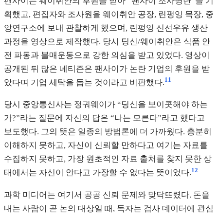
팬사이는 웨이취안의 후원을 받아 “팬사이 조사병단”을 기
획했고, 편집자와 조사원을 웨이취안 공장, 린펑잉 목장, 중
앙연구소에 보내 관찰하게 했으며, 린펑잉 신선우유 생산
과정을 영상으로 제작했다. 당시 딩신/웨이취안은 식품 안
전 파동과 불매운동으로 강한 의심을 받고 있었다. 영상이
공개된 뒤 많은 네티즌은 팬사이가 논란 기업의 후원을 받
11
았다며 기업 세탁을 돕는 것이라고 비판했다.
당시 중앙통신사는 정궈웨이가 “딩신을 보이콧해야 하는
가?”라는 질문에 자신의 답은 “나는 모른다”라고 했다고
보도했다. 그의 뜻은 일종의 방법론에 더 가까웠다. 충분히
이해하지 못하고, 자신이 신뢰할 만하다고 여기는 자료를
수집하지 못하고, 가장 원초적인 자료 출처를 찾지 못한 상
12
태에서는 자신이 안다고 가장할 수 없다는 뜻이었다.
과학 미디어는 여기서 공공 신뢰 문제와 맞닥뜨렸다. 돈을
내는 사람이 곧 논의 대상일 때, 독자는 검사 데이터에 관심