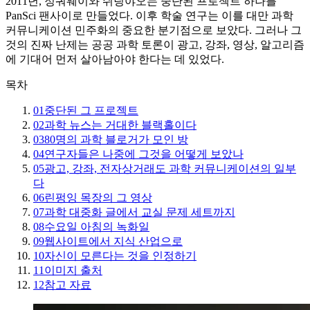
2011년, 정궈웨이와 쉬팅야오는 중단된 프로젝트 하나를
PanSci 팬사이로 만들었다. 이후 학술 연구는 이를 대만 과학
커뮤니케이션 민주화의 중요한 분기점으로 보았다. 그러나 그
것의 진짜 난제는 공공 과학 토론이 광고, 강좌, 영상, 알고리즘
에 기대어 먼저 살아남아야 한다는 데 있었다.
목차
01
중단된 그 프로젝트
02
과학 뉴스는 거대한 블랙홀이다
03
80명의 과학 블로거가 모인 방
04
연구자들은 나중에 그것을 어떻게 보았나
05
광고, 강좌, 전자상거래도 과학 커뮤니케이션의 일부
다
06
린펑잉 목장의 그 영상
07
과학 대중화 글에서 교실 문제 세트까지
08
수요일 아침의 녹화일
09
웹사이트에서 지식 산업으로
10
자신이 모른다는 것을 인정하기
11
이미지 출처
12
참고 자료