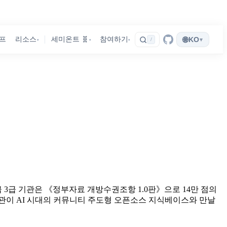
🌐
프
리소스
세미온트 🧬
참여하기
KO
▾
/
▾
▾
▾
3급 기관은 《정부자료 개방수권조항 1.0판》으로 14만 점의
관이 AI 시대의 커뮤니티 주도형 오픈소스 지식베이스와 만날