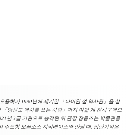
차오융허가 1990년에 제기한 「타이완 섬 역사관」을 실
 「당신도 역사를 쓰는 사람」까지 여덟 개 전시구역으
 2021년 3급 기관으로 승격된 뒤 관장 장룽즈는 박물관을
뮤니티 주도형 오픈소스 지식베이스와 만날 때, 집단기억은