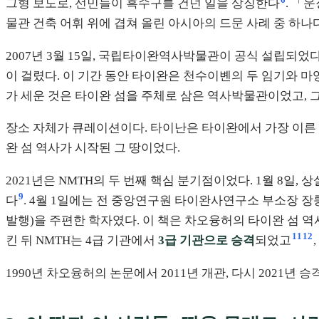
그형 보도로, 선민들이 흑수구를 건넌 일을 상징한다
. 「
물관 건축 어휘 위에 겹쳐 올린 아시아의 드문 사례 중 하나다
2007년 3월 15일, 국립타이완역사박물관이 공식 설립되었
이 걸렸다. 이 기간 동안 타이완은 천수이볜의 두 임기와 
가 세운 것은 타이완 섬을 주체로 삼은 역사박물관이었고, 
장소 자체가 큐레이션이다. 타이난은 타이완에서 가장 이른 한
완 섬 역사가 시작된 그 땅이었다.
2021년은 NMTH의 두 번째 핵심 분기점이었다. 1월 8일
9
다
. 4월 1일에는 전 중앙연구원 타이완사연구소 부소장 
발행)을 주편한 학자였다. 이 책은 차오융허의 타이완 섬 
11
12
킨 뒤 NMTH는 4급 기관에서
3급 기관으로 승격
되었고
1990년 차오융허의 논문에서 2011년 개관, 다시 2021