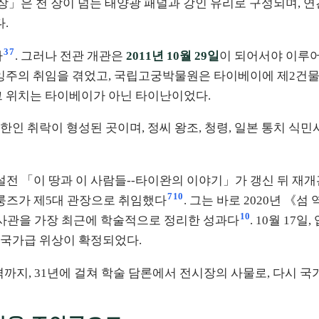
운장」은 천 장이 넘는 태양광 패널과 강인 유리로 구성되며, 연
.
3
7
다
. 그러나 전관 개관은
2011년 10월 29일
이 되어서야 이루
마잉주의 취임을 겪었고, 국립고궁박물원은 타이베이에 제2건물
그 위치는 타이베이가 아닌 타이난이었다.
인 취락이 형성된 곳이며, 정씨 왕조, 청령, 일본 통치 식민
, 상설전 「이 땅과 이 사람들--타이완의 이야기」가 갱신 뒤 재
7
10
장룽즈가 제5대 관장으로 취임했다
. 그는 바로 2020년 
10
역사관을 가장 최근에 학술적으로 정리한 성과다
. 10월 1
, 국가급 위상이 확정되었다.
년 승격까지, 31년에 걸쳐 학술 담론에서 전시장의 사물로, 다시