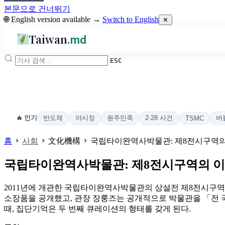
본문으로 건너뛰기
🌐 English version available →
Switch to English
✕
Taiwan
.md
ESC
반도체
야시장
원주민족
2·28 사건
버
🔥 인기
TSMC
홈
사회
文化機構
국립타이완역사박물관: 제8전시구역의
국립타이완역사박물관: 제8전시구역의 이
2011년에 개관한 국립타이완역사박물관의 상설전 제8전시구역은
소장품을 공개했고, 관장 장룽즈는 공개적으로 박물관을 「전 
때, 집단기억은 두 번째 큐레이션의 형태를 갖게 된다.