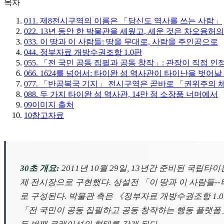
목차
01
1. 제8전시구역의 이름은 「당신도 역사를 쓰는 사람」
02
2. 13년 동안 한 박물관을 세웠고, 세운 것은 차오융허의
03
3. 이 땅과 이 사람들: 땅을 무대로, 사람을 주인공으로
04
4. 정부자료 개방수권조항 1.0판
05
5. 「전 국민 공동 집필과 공동 창작」: 관장이 직접 
06
6. 1624를 넘어서: 타이완 섬 역사관이 타이난을 벗어날
07
7. 「반공복국 기지」 전시구역은 곧바로 「권위주의 
08
8. 두 가지 타이완 섬 역사관, 14만 점 소장품 너머에서
09
이미지 출처
10
참고자료
30초 개요:
2011년 10월 29일, 13년간 준비된 국
제 전시장으로 구현했다. 상설전 「이 땅과 이 사람들
로 구성된다. 박물관 측은 《정부자료 개방수권조항 1.0판
「전 국민이 공동 집필하고 공동 창작하는 행동 플랫