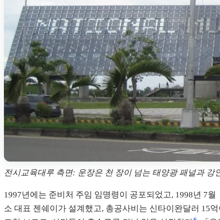
전시교육대루 측면: 운장은 천 장이 넘는 태양광 패널과 강인 유리로 구
1997년에는 준비처 주임 임명령이 공포되었고, 1998년
소 대표 젠쉐이가 설계했고, 총공사비는 신타이완달러 15억여
6