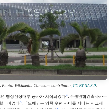
imedia Commons contributor,
CC BY-SA 3.0
.
4
003년 행정전장대루 공사가 시작되었다
. 주젠연합건축사사무
5
 융합」이었다
. 「도해」는 양쪽 수면 사이를 지나는 지그재
6