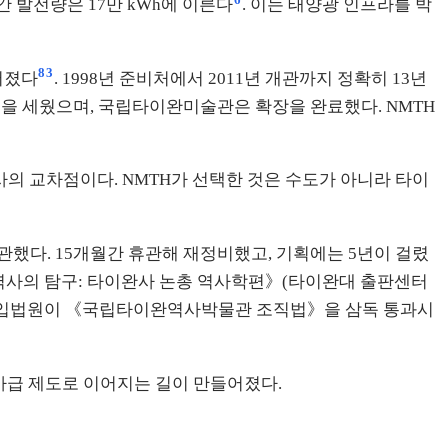
간 발전량은 17만 kWh에 이른다
. 이는 태양광 인프라를 박
8
3
어졌다
. 1998년 준비처에서 2011년 개관까지 정확히 13년
을 세웠으며, 국립타이완미술관은 확장을 완료했다. NMTH
사의 교차점이다. NMTH가 선택한 것은 수도가 아니라 타이
개관했다. 15개월간 휴관해 재정비했고, 기획에는 5년이 걸렸
《섬 역사의 탐구: 타이완사 논총 역사학편》(타이완대 출판센터
7일, 입법원이 《국립타이완역사박물관 조직법》을 삼독 통과시
 국가급 제도로 이어지는 길이 만들어졌다.