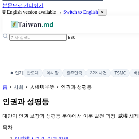
본문으로 건너뛰기
🌐 English version available →
Switch to English
✕
Taiwan
.md
ESC
반도체
야시장
원주민족
2·28 사건
버
🔥 인기
TSMC
홈
사회
人權與平等
인권과 성평등
인권과 성평등
대만이 인권 보장과 성평등 분야에서 이룬 발전 과정, 威權 체
목차
01
威權 시기의 인권 침해