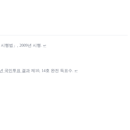
행법」, 2009년 시행.
↩
년 국민투표 결과
제10, 14호 완전 득표수.
↩