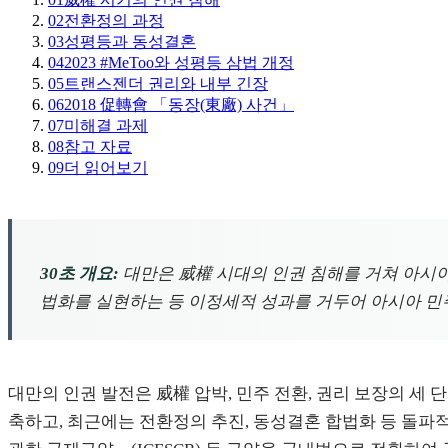
02
전환정의 과정
03
성평등과 동성결혼
04
2023 #MeToo와 성평등 삼법 개정
05
트랜스젠더 권리와 내부 긴장
06
2018 促轉會 「동장(東廠) 사건」
07
미해결 과제
08
참고 자료
09
더 읽어보기
30초 개요:
대만은 威權 시대의 인권 침해를 거쳐 아시아
법화를 실현하는 등 이정세적 성과를 거두어 아시아 민
대만의 인권 발전은 威權 압박, 민주 전환, 권리 보장의 세 
축하고, 최근에는 전환정의 추진, 동성결혼 합법화 등 돌파적