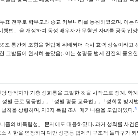
민투표 전후로 학부모와 종교 커뮤니티를 동원하였으며, 이는 
행법」을 개정하여 동성 배우자가 무혈연 자녀를 공동 입양할
39조 통간죄 조항을 헌법에 위배되어 즉시 효력 상실이라고 
 고발률이 현저히 높았음). 이는 성평등 법제 진전의 중요한
 민진당 당직자가 기층 성희롱을 고발한 것을 시작으로 정계, 학
성별 근로 평등법」, 「성별 평등 교육법」, 「성희롱 방지법
5
 벌칙을 상향하며, 제3자 독립 조사 메커니즘을 도입하였다.
커니즘의 비독립성」 문제에도 대응하였다. 과거 성희롤 사건은
고소 시한을 연장하여 대만 성평등 법제의 구조적 돌파구가 되