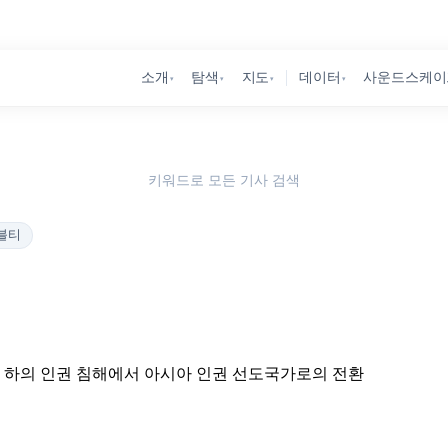
소개
탐색
지도
데이터
사운드스케이
▾
▾
▾
▾
키워드로 모든 기사 검색
블티
제 하의 인권 침해에서 아시아 인권 선도국가로의 전환