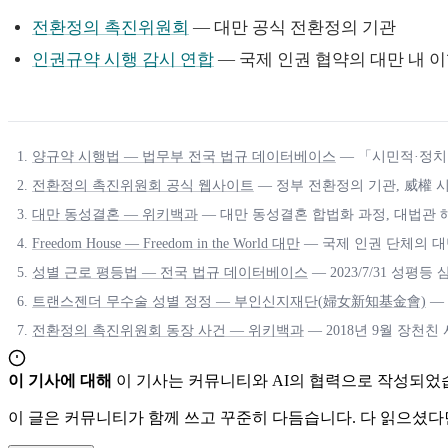
전환정의 촉진위원회
— 대만 공식 전환정의 기관
인권규약 시행 감시 연합
— 국제 인권 협약의 대만 내 이
양규약 시행법 — 법무부 전국 법규 데이터베이스
— 「시민적·정치적
전환정의 촉진위원회 공식 웹사이트
— 정부 전환정의 기관, 威權 
대만 동성결혼 — 위키백과
— 대만 동성결혼 합법화 과정, 대법관 해
Freedom House — Freedom in the World 대만
— 국제 인권 단체의 대
성별 근로 평등법 — 전국 법규 데이터베이스
— 2023/7/31 성평등
트랜스젠더 무수술 성별 정정 — 부인신지재단(婦女新知基金會)
— 
전환정의 촉진위원회 동장 사건 — 위키백과
— 2018년 9월 장천친
이 기사에 대해
이 기사는 커뮤니티와 AI의 협력으로 작성되었
이 글은 커뮤니티가 함께 쓰고 꾸준히 다듬습니다. 다 읽으셨다