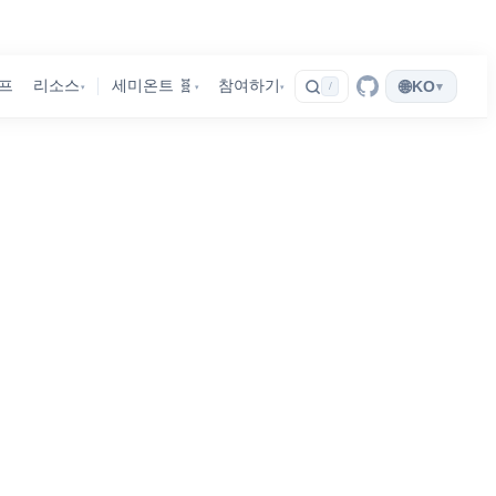
🌐
프
리소스
세미온트 🧬
참여하기
KO
▾
/
▾
▾
▾