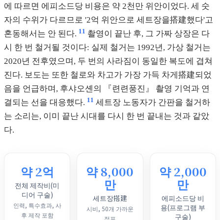
에 따르면 에피소드당 비용은 약 2천만 위안이었다. 세 숫
자의 수위가 다르므로 '2억 위안으로 세트장을搭建했다'고
11
혼동해서는 안 된다.
촬영이 끝난 후, 그 가짜 상장은 다
시 한 번 철거될 것이다: 실제 철거는 1992년, 가상 철거는
2020년 전후였으며, 두 번의 사라짐이 동일한 복도에 겹쳐
진다. 보도는 또한 철로와 차고가 가장 가득 차게搭建되었
음을 언급하며, 후샤오셴의 『련련풍진』 촬영 기억과 연
11
결되는 선을 대응했다.
세트장 노동자가 간판을 철거하
는 소리는, 이미 끝난 시대를 다시 한 번 끝내는 것과 같았
다.
약 2억
약 8,000
약 2,000
만
만
전체 제작비(미
디어 구술)
세트장搭建
에피소드당 비
인력, 특수효과, 사
용(프로그램 부
시비, 50개 가까운
후 제작 포함
구술)
점포