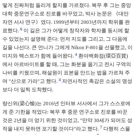
떻게 진짜처럼 들리게 할지를 가르쳤다. 복무 후 그는 중앙
대학 중문연구소로 진로를 바꾸었고, 박사 논문은 《대만
자연 서사 연구》였다. 1999년부터 2003년까지 학위를 완
6
료했다.
이 길은 그가 어떻게 창작자와 학자를 동시에 할
수 있었는지 설명해 준다: 먼저 지도를 그리고, 그 다음에
길을 나선다. 큰 언니가 그에게 Nikon F-801을 선물했고, 이
4
미지와 텍스트가 함께 들어왔다.
환야백화점(環亞百貨)
에서 아르바이트를 할 때, 그는 화분을 옮기고 전시 구역의
나비를 키웠으며, 해설원이 표본을 만드는 법을 가르쳐 주
4
며 "산으로 가라"고 했다.
자연사적인 촉감은 소설의 명성
보다 더 일찍 도착했다.
량신위(梁心愉)는 2016년 인터뷰 서사에서 그가 스스로에
게 준 기한을 적었다: 복무 후 중문 연구소로 진로를 바꾼
것은 2년을 더 얻기 위한 것이었고, "만약 30세가 되어도 성
7
적을 내지 못하면 포기할 것이다"라고 했다.
다행히 스물