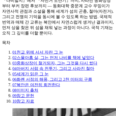
『나비일지』에서 『자전거 도난기』까지, 사라진 중화상장
부터 부커 장편 후보까지 — 동화대학 중문계 교수 우밍이가
자연사적 관점과 소설을 통해 세계가 섬의 곤충, 철마(자전거),
그리고 전쟁의 기억을 동시에 볼 수 있도록 하는 방법. 국제적
번역과 매체 간 교류는 복안에서 자연스럽게 생겨난 결과이지,
먼저 상을 찾은 뒤 섬을 채워 넣는 과정이 아니다. 국적 기재는
오직 그 깊이를 더할 뿐이다.
목차
01
천교 위에 서서 자란 그 눈
02
스물아홉 살, 그는 먼저 나비를 책에 넣었다
03
중화상장이 철거되자, 그는 그것을 다시 썼다
04
아버지 서랍 속 전투기, 그리고 사라진 철마
05
세계가 읽은 그 눈
06
화롄 서점의 해풍, 그리고 2천 미터의 구름
07
복안은 여전히 회전한다
08
이미지 출처
09
참고 문헌
10
참고 자료