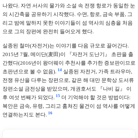
나왔다. 자연 서사의 물가와 소설 속 전쟁 항로가 동일한 눈
의 시간축을 공유하기 시작했다. 수면, 항로, 금속 부품, 그
리고 밤에 말하지 못한 이야기들이 섬 역사의 심층을 처음
으로 그의 장편에 완전히 들어오게 했다.
실종된 철마(자전거)는 이야기를 다음 규모로 끌어간다.
2015년 7월, 메이단(麦田)이 『자전거 도난기』 초판을 출
간했다(2016년이 왕더웨이 추천사를 추가한 증보판이므로
14
초판년으로 볼 수 없음).
실종된 자전거, 가족 트라우마,
전쟁 유산을 다루는 장편으로, 같은 해 대만 문학상 도서류
장편소설 금전상을 받았으며, 개권호서도 『나비 길』 이
15
후 여섯 번째가 되었다.
더 기억해야 할 것은 방법이다:
복안은 금속, 유령, 그리고 훔쳐진 물건이 섬 역사를 어떻게
16
연결하는지도 본다.