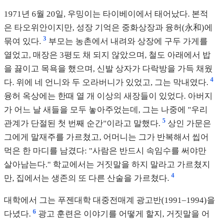
1971년 6월 20일, 우밍이는 타이베이에서 태어났다. 본적
은 타오위안이지만, 성장 기억은 중화상장과 융허(永和)에
3
묶여 있다.
부모는 농촌에서 내려와 상장에 구두 가게를
열었고, 매장은 3평도 채 되지 않았으며, 철도 아래에서 밥
을 끓이고 목욕을 했으며, 신발 상자가 다락방을 가득 채웠
4
다. 위에 네 언니와 두 오라버니가 있었고, 그는 막내였다.
융허 옥상에는 한때 열 개 이상의 새장들이 있었다. 아버지
가 어느 날 새들을 모두 놓아주었는데, 그는 나중에 "우리
5
관계가 단절된 첫 번째 순간"이라고 말했다.
상인 가문은
그에게 말재주를 가르쳤고, 어머니는 그가 반복해서 씹어
먹은 한 마디를 남겼다: "사람은 반드시 속임수를 써야만
살아남는다." 학교에서는 거짓말을 하지 말라고 가르쳤지
4
만, 집에서는 생존의 또 다른 산술을 가르쳤다.
대학에서 그는 푸젠대학 대중전매계 광고반(1991–1994)을
6
다녔다.
광고 훈련은 이야기를 어떻게 할지, 거짓말을 어