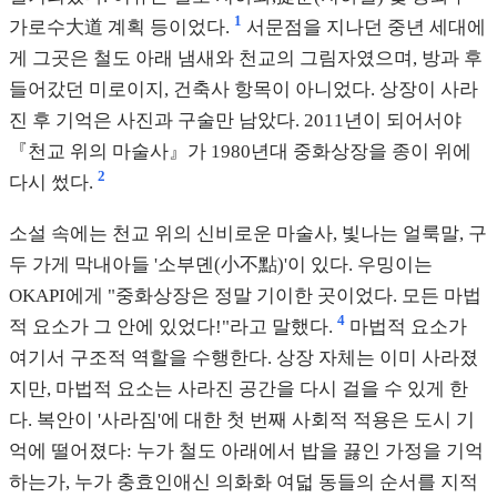
1
가로수大道 계획 등이었다.
서문점을 지나던 중년 세대에
게 그곳은 철도 아래 냄새와 천교의 그림자였으며, 방과 후
들어갔던 미로이지, 건축사 항목이 아니었다. 상장이 사라
진 후 기억은 사진과 구술만 남았다. 2011년이 되어서야
『천교 위의 마술사』가 1980년대 중화상장을 종이 위에
2
다시 썼다.
소설 속에는 천교 위의 신비로운 마술사, 빛나는 얼룩말, 구
두 가게 막내아들 '소부뎬(小不點)'이 있다. 우밍이는
OKAPI에게 "중화상장은 정말 기이한 곳이었다. 모든 마법
4
적 요소가 그 안에 있었다!"라고 말했다.
마법적 요소가
여기서 구조적 역할을 수행한다. 상장 자체는 이미 사라졌
지만, 마법적 요소는 사라진 공간을 다시 걸을 수 있게 한
다. 복안이 '사라짐'에 대한 첫 번째 사회적 적용은 도시 기
억에 떨어졌다: 누가 철도 아래에서 밥을 끓인 가정을 기억
하는가, 누가 충효인애신 의화화 여덟 동들의 순서를 지적