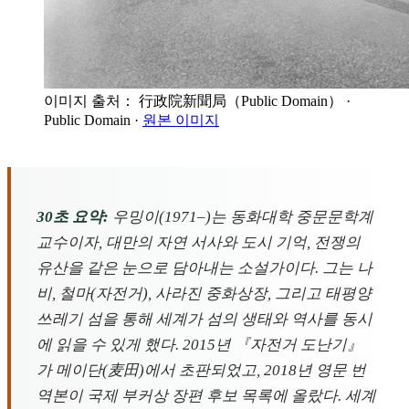
이미지 출처： 行政院新聞局（Public Domain）
·
Public Domain
·
원본 이미지
30초 요약:
우밍이(1971–)는 동화대학 중문문학계
교수이자, 대만의 자연 서사와 도시 기억, 전쟁의
유산을 같은 눈으로 담아내는 소설가이다. 그는 나
비, 철마(자전거), 사라진 중화상장, 그리고 태평양
쓰레기 섬을 통해 세계가 섬의 생태와 역사를 동시
에 읽을 수 있게 했다. 2015년 『자전거 도난기』
가 메이단(麦田)에서 초판되었고, 2018년 영문 번
역본이 국제 부커상 장편 후보 목록에 올랐다. 세계