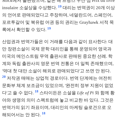
Stock에서 출판했으며, 같은 해 프랑스 우산 섬 Prix du livre
19
insulaire 소설상을 수상했다.
대리는 번역권이 20개 이상
의 언어로 판매되었다고 주장하며, 네덜란드어, 스페인어,
포르투갈어 및 북유럽 어권 등의 권리는 Grayhawk 서적 목
19
록에서 확인할 수 있다.
산업권과 번역가들은 이 거래를 다음과 같이 묘사한다: 대
만 장편소설이 국제 문학 대리인을 통해 운영되어 영국과
미국의 메인스트림 무역 출판사로 판매된 중요한 선례. 학
계와 독립 출판사의 영문 번역 전통은 더 일찍 존재했으며,
'역대 첫 대만 소설이 해외로 판매되었다'고 쓰면 안 된다.
20
저작권 매매는 상업적 경로이다. 번역 단계에는 여전히
문화부 체계 보조금이 있었으며, '완전히 정부 지원이 없었
18
다'고 쓸 수 없다.
스타이든은 소설을
Life of Pi
와 함께 황
야와 생명의 의미 스펙트럼에 놓고 비교한 바 있다. 그것은
번역가의 읽기 좌표이며, 대리인의 마케팅 슬로건으로 오
18
해되어서는 안 된다.