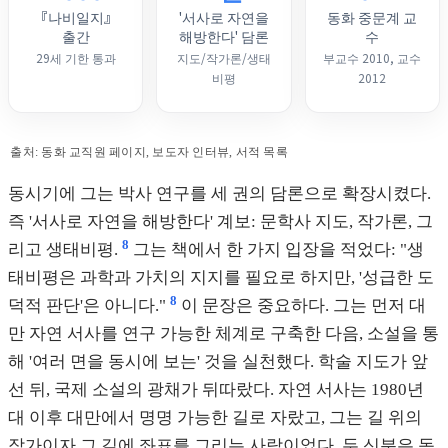
『나비일지』
'서사로 자연을
동화 중문계 교
출간
해방한다' 담론
수
29세 기한 통과
지도/작가론/생태
부교수 2010, 교수
비평
2012
출처: 동화 교직원 페이지, 보도자 인터뷰, 서적 목록
동시기에 그는 박사 연구를 세 권의 담론으로 확장시켰다.
즉 '서사로 자연을 해방한다' 계보: 문학사 지도, 작가론, 그
8
리고 생태비평.
그는 책에서 한 가지 입장을 적었다: "생
태비평은 과학과 가치의 지지를 필요로 하지만, '성급한 도
8
덕적 판단'은 아니다."
이 문장은 중요하다. 그는 먼저 대
만 자연 서사를 연구 가능한 체계로 구축한 다음, 소설을 통
해 '여러 면을 동시에 보는' 것을 실천했다. 학술 지도가 앞
선 뒤, 국제 소설의 광채가 뒤따랐다. 자연 서사는 1980년
대 이후 대만에서 명명 가능한 길로 자랐고, 그는 길 위의
작가이자 그 길에 좌표를 그리는 사람이었다. 두 신분은 동