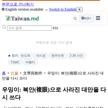
본문으로 건너뛰기
🌐 English version available →
Switch to English
✕
Taiwan
.md
☰
🌐
KO
▾
ESC
키워드로 모든 기사 검색
반도체
야시장
원주민족
2·28 사건
🔥 인기
버블티
TSMC
홈
인물
文學與創作
우밍이: 복안(複眼)으로 사라진 대
만을 다시 쓰다
우밍이: 복안(複眼)으로 사라진 대만을 다
시 쓰다