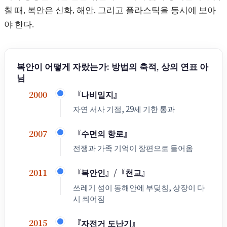
칠 때, 복안은 신화, 해안, 그리고 플라스틱을 동시에 보아
야 한다.
복안이 어떻게 자랐는가: 방법의 축적, 상의 연표 아
님
『나비일지』
2000
자연 서사 기점, 29세 기한 통과
『수면의 항로』
2007
전쟁과 가족 기억이 장편으로 들어옴
『복안인』/『천교』
2011
쓰레기 섬이 동해안에 부딪침, 상장이 다
시 씌어짐
『자전거 도난기』
2015