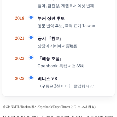
철마, 금전상; 개권호서 여섯 번째
부커 장편 후보
2018
영문 번역 후보, 국적 표기 Taiwan
공시 『천교』
2021
상장이 시비에서搭建됨
『해풍 호텔』
2023
Openbook; 독립 서점 86회
베니스 VR
2025
〈구름은 2천 미터〉 몰입형 대상
출처: NMTL/Booker/공시/Openbook/Taipei Times(연구 보고서 합성)