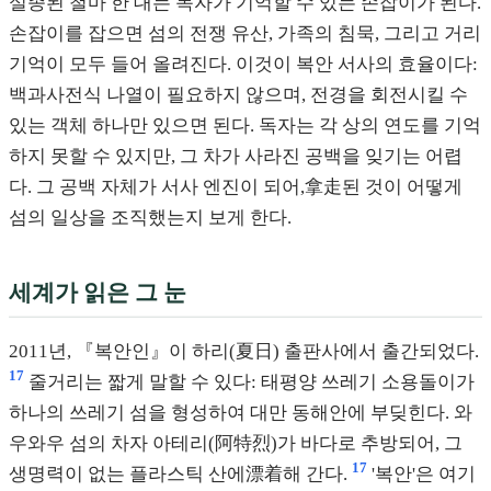
실종된 철마 한 대는 독자가 기억할 수 있는 손잡이가 된다.
손잡이를 잡으면 섬의 전쟁 유산, 가족의 침묵, 그리고 거리
기억이 모두 들어 올려진다. 이것이 복안 서사의 효율이다:
백과사전식 나열이 필요하지 않으며, 전경을 회전시킬 수
있는 객체 하나만 있으면 된다. 독자는 각 상의 연도를 기억
하지 못할 수 있지만, 그 차가 사라진 공백을 잊기는 어렵
다. 그 공백 자체가 서사 엔진이 되어,拿走된 것이 어떻게
섬의 일상을 조직했는지 보게 한다.
세계가 읽은 그 눈
2011년, 『복안인』이 하리(夏日) 출판사에서 출간되었다.
17
줄거리는 짧게 말할 수 있다: 태평양 쓰레기 소용돌이가
하나의 쓰레기 섬을 형성하여 대만 동해안에 부딪힌다. 와
우와우 섬의 차자 아테리(阿特烈)가 바다로 추방되어, 그
17
생명력이 없는 플라스틱 산에漂着해 간다.
'복안'은 여기