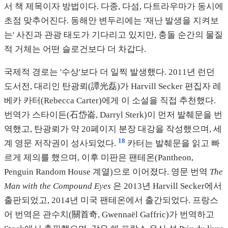
서 책 제목이자 방법이다. 다종, 다섬, 다트라우마가 동시에
초점 맞추어진다. 동해안 변두리에는 '재난 발생을 지켜보
는' 사진과 관광 태도가 기다리고 있지만, 충돌 순간의 물질
적 거체는 어떤 슬로건보다 더 차갑다.
국제적 경로는 '수상'보다 더 일찍 발생했다. 2011년 런던
도서전, 대리인 탄광뢰(譚光磊)가 Harvill Secker 편집자 레
베카 카터(Rebecca Carter)에게 이 소설을 직접 추천했다.
번역가 스타이든(石岱崙, Darryl Sterk)이 먼저 발췌문을 번
역했고, 탄광뢰가 약 20페이지 분장 대강을 작성했으며, 세
18
계 영문 저작권이 성사되었다.
카터는 발췌문을 읽고 빠
르게 제의를 했으며, 이후 미판은 팬테온(Pantheon,
Penguin Random House 계열)으로 이어졌다. 영문 번역
The
Man with the Compound Eyes
은 2013년 Harvill Secker에서
출판되었고, 2014년 미국 팬테온에서 출간되었다. 프랑스
어 번역은 관수치(關首奇, Gwennaël Gaffric)가 번역하고