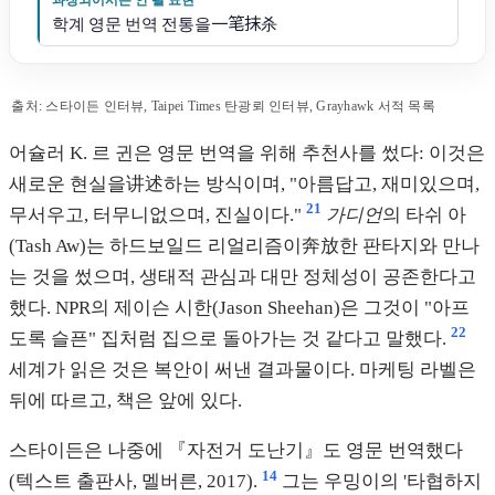
학계 영문 번역 전통을一笔抹杀
출처: 스타이든 인터뷰, Taipei Times 탄광뢰 인터뷰, Grayhawk 서적 목록
어슐러 K. 르 귄은 영문 번역을 위해 추천사를 썼다: 이것은
새로운 현실을讲述하는 방식이며, "아름답고, 재미있으며,
21
무서우고, 터무니없으며, 진실이다."
가디언
의 타쉬 아
(Tash Aw)는 하드보일드 리얼리즘이奔放한 판타지와 만나
는 것을 썼으며, 생태적 관심과 대만 정체성이 공존한다고
했다. NPR의 제이슨 시한(Jason Sheehan)은 그것이 "아프
22
도록 슬픈" 집처럼 집으로 돌아가는 것 같다고 말했다.
세계가 읽은 것은 복안이 써낸 결과물이다. 마케팅 라벨은
뒤에 따르고, 책은 앞에 있다.
스타이든은 나중에 『자전거 도난기』도 영문 번역했다
14
(텍스트 출판사, 멜버른, 2017).
그는 우밍이의 '타협하지