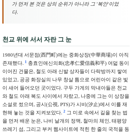
가 먼저 본 것은 상의 순위가 아니라 그 '복안'이었
다.
천교 위에 서서 자란 그 눈
1980년대 서문점(西門町)에는 중화상장(中華商場)이 아직
1
존재했다.
충효인애신의화(忠孝仁愛信義和平) 여덟 동이
이어진 건물은, 철도 아래 신발 상자들이 다락방까지 쌓여
있었고, 공공 화장실의 나무 창살 틈으로 어린아이 같은 빛
이 새어 들어오던 곳이었다. 구두 가게의 막내아들은 천교
와 철도 아래 복도 사이에서 자랐고, 나중에 그는 이 상장을
소설로 썼으며, 공시(公視, PTS)가 시비(汐止)에서 이를 재
2
현해 놓는 것을 지켜보았다.
그 미로 속에서 길을 찾는 법
을 먼저 배운 눈은, 나비 날개의 정맥, 철마의 체인, 태평양
쓰레기 섬, 그리고 부커 웹사이트에 적힌 한 줄의 국적을 동