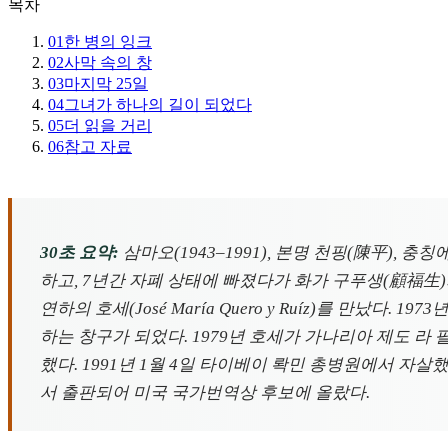
목차
01
한 병의 잉크
02
사막 속의 창
03
마지막 25일
04
그녀가 하나의 길이 되었다
05
더 읽을 거리
06
참고 자료
30초 요약:
삼마오(1943–1991), 본명 천핑(陳平),
하고, 7년간 자폐 상태에 빠졌다가 화가 구푸생(顧福生)의
연하의 호세(José María Quero y Ruíz)를 만
하는 창구가 되었다. 1979년 호세가 가나리아 제도 라 팔
했다. 1991년 1월 4일 타이베이 롹민 총병원에서 자살했으
서 출판되어 미국 국가번역상 후보에 올랐다.