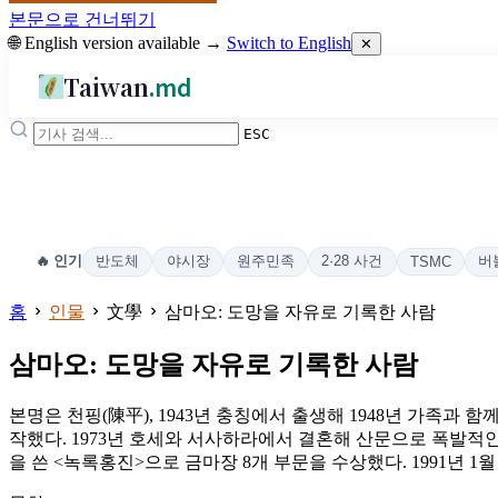
본문으로 건너뛰기
🌐 English version available →
Switch to English
✕
Taiwan
.md
ESC
반도체
야시장
원주민족
2·28 사건
버
🔥 인기
TSMC
홈
인물
文學
삼마오: 도망을 자유로 기록한 사람
삼마오: 도망을 자유로 기록한 사람
본명은 천핑(陳平), 1943년 충칭에서 출생해 1948년 가족과
작했다. 1973년 호세와 서사하라에서 결혼해 산문으로 폭발적인 
을 쓴 <녹록홍진>으로 금마장 8개 부문을 수상했다. 1991년 1