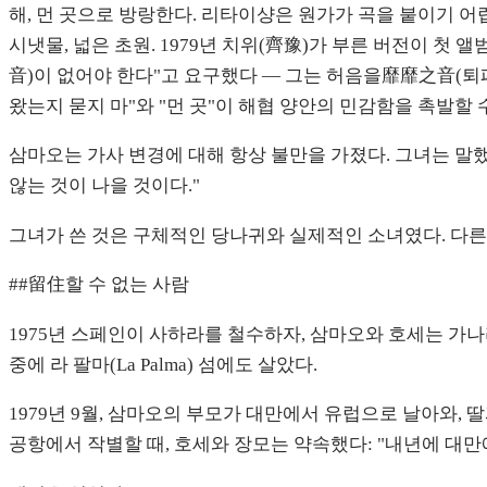
해, 먼 곳으로 방랑한다. 리타이샹은 원가가 곡을 붙이기 어렵
시냇물, 넓은 초원. 1979년 치위(齊豫)가 부른 버전이 첫
音)이 없어야 한다"고 요구했다 — 그는 허음을靡靡之音(퇴폐
왔는지 묻지 마"와 "먼 곳"이 해협 양안의 민감함을 촉발할
삼마오는 가사 변경에 대해 항상 불만을 가졌다. 그녀는 말했
않는 것이 나을 것이다."
그녀가 쓴 것은 구체적인 당나귀와 실제적인 소녀였다. 다
##留住할 수 없는 사람
1975년 스페인이 사하라를 철수하자, 삼마오와 호세는 가나리아 제
중에 라 팔마(La Palma) 섬에도 살았다.
1979년 9월, 삼마오의 부모가 대만에서 유럽으로 날아와, 
공항에서 작별할 때, 호세와 장모는 약속했다: "내년에 대만