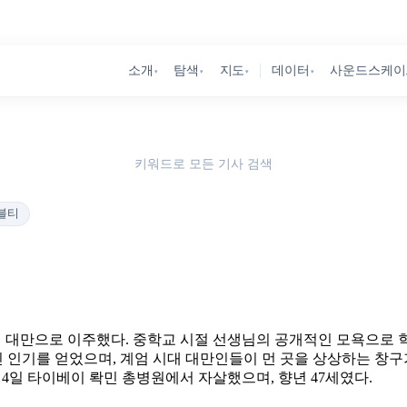
소개
탐색
지도
데이터
사운드스케이
▾
▾
▾
▾
키워드로 모든 기사 검색
블티
 함께 대만으로 이주했다. 중학교 시절 선생님의 공개적인 모욕으로
인기를 얻었으며, 계엄 시대 대만인들이 먼 곳을 상상하는 창구가 되
월 4일 타이베이 롹민 총병원에서 자살했으며, 향년 47세였다.