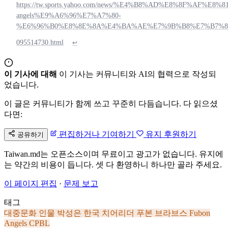
https://tw.sports.yahoo.com/news/%E4%B8%AD%E8%8F%A
angels%E9%A6%96%E7%A7%80-
%E6%96%B0%E8%8E%8A%E4%BA%AE%E7%9B%B8%E7%B7%8
095514730.html
↩
이 기사에 대해
이 기사는 커뮤니티와 AI의 협력으로 작성되
었습니다.
이 글은 커뮤니티가 함께 쓰고 꾸준히 다듬습니다. 다 읽으셨
다면:
편집하거나 기여하기
유지 후원하기
공유하기
Taiwan.md는 오픈소스이며 무료이고 광고가 없습니다. 유지에
는 약간의 비용이 듭니다. 셋 다 환영하니 하나만 골라 주세요.
이 페이지 편집
·
문제 보고
태그
대중문화 인물
박성은
한국
치어리더
푸본 브라브스
Fubon
Angels
CPBL