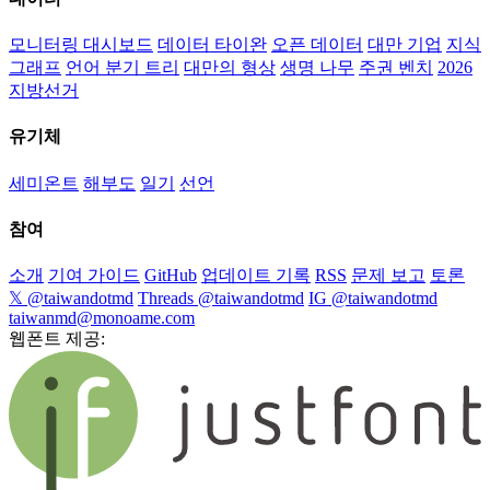
모니터링 대시보드
데이터 타이완
오픈 데이터
대만 기업
지식
그래프
언어 분기 트리
대만의 형상
생명 나무
주권 벤치
2026
지방선거
유기체
세미온트
해부도
일기
선언
참여
소개
기여 가이드
GitHub
업데이트 기록
RSS
문제 보고
토론
𝕏 @taiwandotmd
Threads @taiwandotmd
IG @taiwandotmd
taiwanmd@monoame.com
웹폰트 제공: