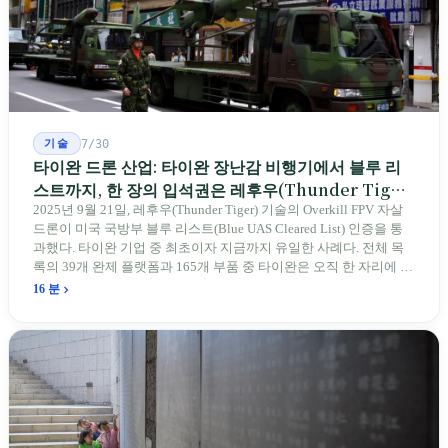
기술
7/30
타이완 드론 산업: 타이완 장난감 비행기에서 블루 리
스트까지, 한 장의 입석권은 레후우(Thunder Tiger)
에게
2025년 9월 21일, 레후우(Thunder Tiger) 기술의 Overkill FPV 자살
드론이 미국 국방부 블루 리스트(Blue UAS Cleared List) 인증을 통
과했다. 타이완 기업 중 최초이자 지금까지 유일한 사례다. 전체 목
록의 39개 완제 플랫폼과 165개 부품 중 타이완은 오직 한 자리에 불
과하다. 2026년 4월, 미국 양당 소속 상원의원 4명이 《타이완을 위
16 분
한 푸른 하늘법(Blue Skies for Taiwan Act)》을 공동 발의해 타이완
기업용 고속 통로 설치를 요구했다. 이 법안 자체의 존재가 한 가지
를 드러낸다: 타이완의 진입이 너무 느려 미국 스스로가 입법을 통해
장벽을 낮춰야 한다는 점이다. 타이완에서 46년간 원격 조종 장난감
비행기를 만들어 온 한 회사가 오하이오주에 두 번째 공장을 건설할
계획을 세우고 있다.