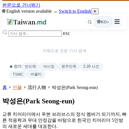
본문으로 건너뛰기
🌐 English version available →
Switch to English
✕
Taiwan
.md
☰
🌐
KO
▾
ESC
키워드로 모든 기사 검색
반도체
야시장
원주민족
2·28 사건
🔥 인기
버블티
TSMC
홈
인물
流行人物
박성은(Park Seong-eun)
박성은(Park Seong-eun)
교류 치어리더에서 푸본 브라브스의 정식 멤버가 되기까지, 빠
른 적응력과 무대 안정감을 바탕으로 한국인 치어리더 5인방
의 새로운 세대를 대표한다.