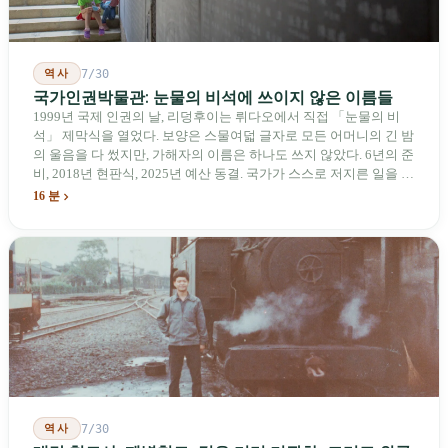
역사
7/30
국가인권박물관: 눈물의 비석에 쓰이지 않은 이름들
1999년 국제 인권의 날, 리덩후이는 뤼다오에서 직접 「눈물의 비
석」 제막식을 열었다. 보양은 스물여덟 글자로 모든 어머니의 긴 밤
의 울음을 다 썼지만, 가해자의 이름은 하나도 쓰지 않았다. 6년의 준
비, 2018년 현판식, 2025년 예산 동결. 국가가 스스로 저지른 일을 기
념하기 위해 스스로 세운 박물관. 계엄 해제 39년 동안 사법 재판을
16 분
받은 가해자는 단 한 명도 없다.
역사
7/30