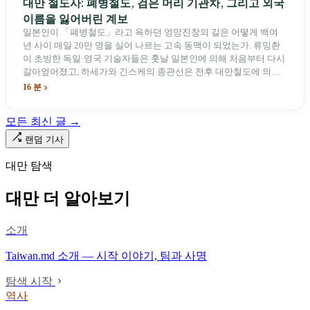
대만 철도사: 폐병철도, 검은 머리 기관차, 그리고 외국
이름을 잃어버린 계보
일본인이 「폐병철도」라고 욕하던 엉망진창의 길은 어떻게 백여
년 사이 매일 20만 명을 실어 나르는 고속 동맥이 되었는가. 류밍촨
이 초빙한 독일·영국 기술자들은 훗날 일본인에 의해 처음부터 다시
갈아엎어졌고, 하세가와 긴스케의 종관선은 전후 대만철도에 의해
이름과 번호가 바뀌었다. 세대마다 앞선 세대의 기록을 주석으로 밀
16 분
어냈다. 외국 이름들은 줄곧 벗겨져 나갔고, 남은 것은 대만어의
「오타우아」「화차아」, 쥐광·쯔창·푸싱이라는 정치 구호뿐이었
모든 최신 글 →
다. 마침내 푸유마·타로코 세대에 이르러서야 원주민 지명이 다시 철
로 위에 깔렸다.
랜덤 기사
대만 탐색
대만 더 알아보기
소개
Taiwan.md 소개 — 시작 이야기, 팀과 사명
탐색 시작
역사