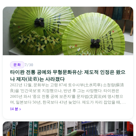
문화
7/30
타이완 전통 공예와 무형문화유산: 제도적 인정은 왔으
나 제자(徒弟)는 사라졌다
2022년 12월, 문화부는 고령 87세 토수사부(土水司阜) 소청량(蘇清
良)을 '인간국보'로 지정했으나, 반년 후 그는 사망했다. 타이완은
2005년 와서 '중요 전통 공예 보존자'를 문자법(文資法)에 명시했으
며, 일본보다 50년, 한국보다 43년 늦었다. 제도가 자리 잡았을 때, 제
자 제도는 이미 1970-80년대 산업화 과정에서 붕괴되었다. 600여 명
14 분
전통 장사 중 50세 미만은 '소수'에 불과하다. 명단은 길어지지만, 가
르칠 수 있는 사람은 줄어든다.