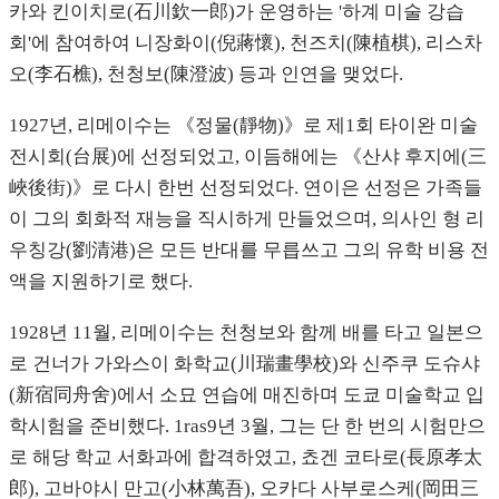
카와 킨이치로(石川欽一郎)가 운영하는 '하계 미술 강습
회'에 참여하여 니장화이(倪蔣懷), 천즈치(陳植棋), 리스차
오(李石樵), 천청보(陳澄波) 등과 인연을 맺었다.
1927년, 리메이수는 《정물(靜物)》로 제1회 타이완 미술
전시회(台展)에 선정되었고, 이듬해에는 《산샤 후지에(三
峽後街)》로 다시 한번 선정되었다. 연이은 선정은 가족들
이 그의 회화적 재능을 직시하게 만들었으며, 의사인 형 리
우칭강(劉清港)은 모든 반대를 무릅쓰고 그의 유학 비용 전
액을 지원하기로 했다.
1928년 11월, 리메이수는 천청보와 함께 배를 타고 일본으
로 건너가 가와스이 화학교(川瑞畫學校)와 신주쿠 도슈샤
(新宿同舟舍)에서 소묘 연습에 매진하며 도쿄 미술학교 입
학시험을 준비했다. 1ras9년 3월, 그는 단 한 번의 시험만으
로 해당 학교 서화과에 합격하였고, 쵸겐 코타로(長原孝太
郎), 고바야시 만고(小林萬吾), 오카다 사부로스케(岡田三