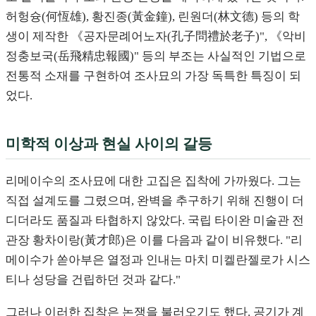
허헝슝(何恆雄), 황진종(黃金鐘), 린원더(林文德) 등의 학
생이 제작한 《공자문례어노자(孔子問禮於老子)", 《악비
정충보국(岳飛精忠報國)" 등의 부조는 사실적인 기법으로
전통적 소재를 구현하여 조사묘의 가장 독특한 특징이 되
었다.
미학적 이상과 현실 사이의 갈등
리메이수의 조사묘에 대한 고집은 집착에 가까웠다. 그는
직접 설계도를 그렸으며, 완벽을 추구하기 위해 진행이 더
디더라도 품질과 타협하지 않았다. 국립 타이완 미술관 전
관장 황차이랑(黃才郎)은 이를 다음과 같이 비유했다. "리
메이수가 쏟아부은 열정과 인내는 마치 미켈란젤로가 시스
티나 성당을 건립하던 것과 같다."
그러나 이러한 집착은 논쟁을 불러오기도 했다. 공기가 계