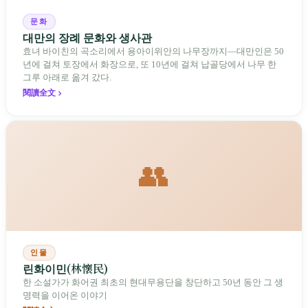
문화
대만의 장례 문화와 생사관
효녀 바이친의 곡소리에서 용아이위안의 나무장까지—대만인은 50
년에 걸쳐 토장에서 화장으로, 또 10년에 걸쳐 납골당에서 나무 한
그루 아래로 옮겨 갔다.
閱讀全文
👥
인물
린화이민(林懷民)
한 소설가가 화어권 최초의 현대무용단을 창단하고 50년 동안 그 생
명력을 이어온 이야기