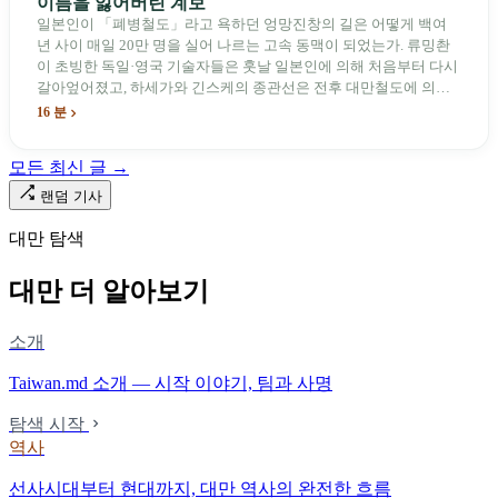
이름을 잃어버린 계보
일본인이 「폐병철도」라고 욕하던 엉망진창의 길은 어떻게 백여
년 사이 매일 20만 명을 실어 나르는 고속 동맥이 되었는가. 류밍촨
이 초빙한 독일·영국 기술자들은 훗날 일본인에 의해 처음부터 다시
갈아엎어졌고, 하세가와 긴스케의 종관선은 전후 대만철도에 의해
이름과 번호가 바뀌었다. 세대마다 앞선 세대의 기록을 주석으로 밀
16 분
어냈다. 외국 이름들은 줄곧 벗겨져 나갔고, 남은 것은 대만어의
「오타우아」「화차아」, 쥐광·쯔창·푸싱이라는 정치 구호뿐이었
모든 최신 글 →
다. 마침내 푸유마·타로코 세대에 이르러서야 원주민 지명이 다시 철
로 위에 깔렸다.
랜덤 기사
대만 탐색
대만 더 알아보기
소개
Taiwan.md 소개 — 시작 이야기, 팀과 사명
탐색 시작
역사
선사시대부터 현대까지, 대만 역사의 완전한 흐름