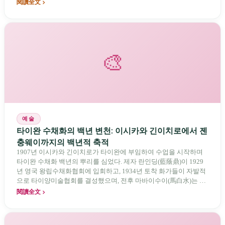
閱讀全文
🎨
예술
타이완 수채화의 백년 변천: 이시카와 긴이치로에서 젠
충웨이까지의 백년적 축적
1907년 이시카와 긴이치로가 타이완에 부임하여 수업을 시작하며
타이완 수채화 백년의 뿌리를 심었다. 제자 란인딩(藍蔭鼎)이 1929
년 영국 왕립수채화협회에 입회하고, 1934년 토착 화가들이 자발적
으로 타이양미술협회를 결성했으며, 전후 마바이수이(馬白水)는 수
묵화와 수채화를 융합하고 시더진(席德進)은 타이완 옛 건축물을 기
閱讀全文
록했다. 1990년대 세 대 협회가 병립하여 IWS 국제 수채화 네트워크
와 연계했다. 오늘날 젠충웨이(簡忠威)는 AWS와 NWS 이중 서명 회
원으로 국제적으로 명성을 떨치고 있다. 식민지 사범교육에서 국제