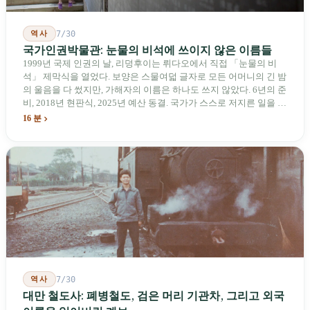
역사
7/30
국가인권박물관: 눈물의 비석에 쓰이지 않은 이름들
1999년 국제 인권의 날, 리덩후이는 뤼다오에서 직접 「눈물의 비
석」 제막식을 열었다. 보양은 스물여덟 글자로 모든 어머니의 긴 밤
의 울음을 다 썼지만, 가해자의 이름은 하나도 쓰지 않았다. 6년의 준
비, 2018년 현판식, 2025년 예산 동결. 국가가 스스로 저지른 일을 기
념하기 위해 스스로 세운 박물관. 계엄 해제 39년 동안 사법 재판을
16 분
받은 가해자는 단 한 명도 없다.
역사
7/30
대만 철도사: 폐병철도, 검은 머리 기관차, 그리고 외국