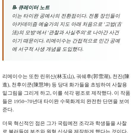
📝 큐레이터 노트
이는 타이완 공예사의 전환점이다. 전통 장인들이
아카데미즘 예술가의 지도 아래 처음으로 '고법(古
法)의 모방'에서 '관찰과 사실주의'로 나아간 사건
이기 때문이다. 리메이수는 간접적으로 민간 공예
에 서구적 사생 개념을 도입했다.
리메이수는 또한 린위산(林玉山), 궈쉐후(郭雪湖), 천진(陳
進), 천후이쿤(陳慧坤) 등 당대 화가들을 초빙하여 사찰용
밑그림을 그리게 하고, 이를 석각 평조로 제작했다. 이 작품
들은 1950~70년대 타이완 수묵화계의 완전한 단면을 보여
준다.
더욱 혁신적인 점은 그가 국립예전 조각과 학생들을 사찰
로 불러들여 부조와 원형 신상을 제작하게 했다는 것이다.