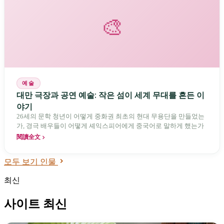
경연의 무대까지 이어지는 백년의 길은 사생 전통, 사범 체계, 그리
고 글로벌 수채화 커뮤니티를 잇고 있으며, 타이완 수채화의 활력은
🎨
바로 관주도와 민간, 토착과 외부, 전통과 경연이 병행하며 축적해
온 긴력(張力)이다.
예술
대만 극장과 공연 예술: 작은 섬이 세계 무대를 흔든 이
야기
26세의 문학 청년이 어떻게 중화권 최초의 현대 무용단을 만들었는
가, 경극 배우들이 어떻게 셰익스피어에게 중국어로 말하게 했는가
閱讀全文
모두 보기 인물
최신
사이트 최신