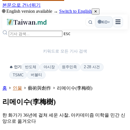
본문으로 건너뛰기
🌐 English version available →
Switch to English
✕
Taiwan
.md
☰
🌐
KO
▾
ESC
키워드로 모든 기사 검색
반도체
야시장
원주민족
2·28 사건
🔥 인기
버블티
TSMC
홈
인물
藝術與創作
리메이수(李梅樹)
리메이수(李梅樹)
한 화가가 36년에 걸쳐 세운 사찰, 아카데미즘 미학을 민간 신
앙으로 옮겨오다