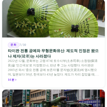
문화
7/30
타이완 전통 공예와 무형문화유산: 제도적 인정은 왔으
나 제자(徒弟)는 사라졌다
2022년 12월, 문화부는 고령 87세 토수사부(土水司阜) 소청량(蘇清
良)을 '인간국보'로 지정했으나, 반년 후 그는 사망했다. 타이완은
2005년 와서 '중요 전통 공예 보존자'를 문자법(文資法)에 명시했으
며, 일본보다 50년, 한국보다 43년 늦었다. 제도가 자리 잡았을 때, 제
자 제도는 이미 1970-80년대 산업화 과정에서 붕괴되었다. 600여 명
14 분
전통 장사 중 50세 미만은 '소수'에 불과하다. 명단은 길어지지만, 가
르칠 수 있는 사람은 줄어든다.