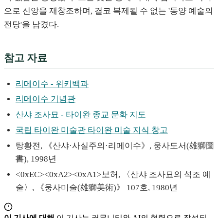
으로 신앙을 재창조하며, 결코 복제될 수 없는 '동양 예술의
전당'을 남겼다.
참고 자료
리메이수 - 위키백과
리메이수 기념관
산샤 조사묘 - 타이완 종교 문화 지도
국립 타이완 미술관 타이완 미술 지식 창고
탕황전, 《산샤·사실주의·리메이수》, 웅사도서(雄獅圖
書), 1998년
<0xEC><0xA2><0xA1>보허, 〈산샤 조사묘의 석조 예
술〉, 《웅사미술(雄獅美術)》 107호, 1980년
이 기사에 대해
이 기사는 커뮤니티와 AI의 협력으로 작성되