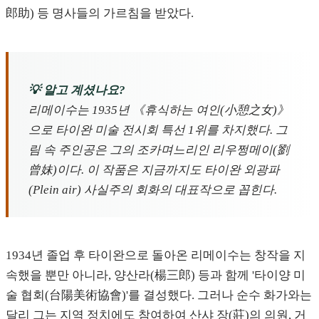
郎助) 등 명사들의 가르침을 받았다.
💡 알고 계셨나요?
리메이수는 1935년 《휴식하는 여인(小憩之女)》
으로 타이완 미술 전시회 특선 1위를 차지했다. 그
림 속 주인공은 그의 조카며느리인 리우쩡메이(劉
曾妹)이다. 이 작품은 지금까지도 타이완 외광파
(Plein air) 사실주의 회화의 대표작으로 꼽힌다.
1934년 졸업 후 타이완으로 돌아온 리메이수는 창작을 지
속했을 뿐만 아니라, 양산라(楊三郎) 등과 함께 '타이양 미
술 협회(台陽美術協會)'를 결성했다. 그러나 순수 화가와는
달리 그는 지역 정치에도 참여하여 산샤 장(莊)의 의원, 거