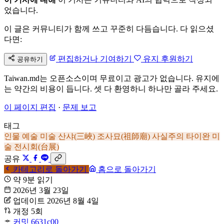
었습니다.
이 글은 커뮤니티가 함께 쓰고 꾸준히 다듬습니다. 다 읽으셨
다면:
편집하거나 기여하기
유지 후원하기
공유하기
Taiwan.md는 오픈소스이며 무료이고 광고가 없습니다. 유지에
는 약간의 비용이 듭니다. 셋 다 환영하니 하나만 골라 주세요.
이 페이지 편집
·
문제 보고
태그
인물
예술
미술
산샤(三峽)
조사묘(祖師廟)
사실주의
타이완 미
술 전시회(台展)
공유
카테고리로 돌아가기
홈으로 돌아가기
약 9분 읽기
2026년 3월 23일
업데이트 2026년 8월 4일
개정 5회
커밋 6631c00