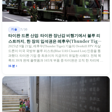
기술
7/30
타이완 드론 산업: 타이완 장난감 비행기에서 블루 리
스트까지, 한 장의 입석권은 레후우(Thunder Tiger)
에게
2025년 9월 21일, 레후우(Thunder Tiger) 기술의 Overkill FPV 자살
드론이 미국 국방부 블루 리스트(Blue UAS Cleared List) 인증을 통
과했다. 타이완 기업 중 최초이자 지금까지 유일한 사례다. 전체 목
록의 39개 완제 플랫폼과 165개 부품 중 타이완은 오직 한 자리에 불
과하다. 2026년 4월, 미국 양당 소속 상원의원 4명이 《타이완을 위
16 분
한 푸른 하늘법(Blue Skies for Taiwan Act)》을 공동 발의해 타이완
기업용 고속 통로 설치를 요구했다. 이 법안 자체의 존재가 한 가지
를 드러낸다: 타이완의 진입이 너무 느려 미국 스스로가 입법을 통해
장벽을 낮춰야 한다는 점이다. 타이완에서 46년간 원격 조종 장난감
비행기를 만들어 온 한 회사가 오하이오주에 두 번째 공장을 건설할
계획을 세우고 있다.