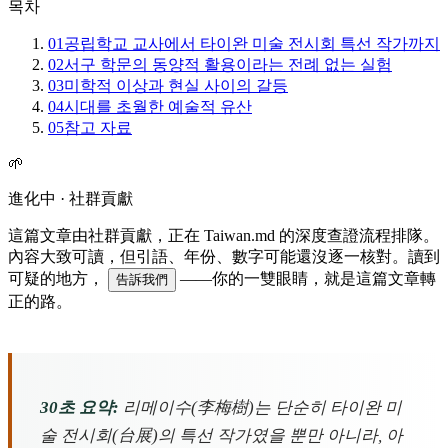
목차
01
공립학교 교사에서 타이완 미술 전시회 특선 작가까지
02
서구 학문의 동양적 활용이라는 전례 없는 실험
03
미학적 이상과 현실 사이의 갈등
04
시대를 초월한 예술적 유산
05
참고 자료
🌱
進化中 · 社群貢獻
這篇文章由社群貢獻，正在 Taiwan.md 的深度查證流程排隊。
內容大致可讀，但引語、年份、數字可能還沒逐一核對。讀到
可疑的地方，
——你的一雙眼睛，就是這篇文章轉
告訴我們
正的路。
30초 요약:
리메이수(李梅樹)는 단순히 타이완 미
술 전시회(台展)의 특선 작가였을 뿐만 아니라, 아