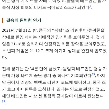
어는 상위 네 시드를 차례로 꺾었고, 올림픽 배드민턴 남자
7
복식 사상 최초의 비시드 금메달리스트가 되었다
.
결승의 완벽한 연기
2021년 7월 31일 밤, 중국의 “쌍탑” 조 리쥔후이/류위천을
상대로 린양 페어는 지배적인 경기력을 보여주었다. 첫 게
임은 21-18로 승리하며 안정적인 리듬 장악을 보여주었고,
두 번째 게임은 21-12로 크게 이기며 상대를 완전히 압도했
다.
전체 경기는 단 34분 만에 끝났고, 올림픽 배드민턴 결승 가
2
3
운데 가장 빠르게 끝난 경기 중 하나로 기록되었다
. 마지
막 공에서 리양의 백핸드 리턴이 코트에 떨어졌고, 중국 조
가 호크아이 판독을 요청했다. 결과는 인으로 판정되었고,
대만 배드민턴 사상 첫 올림픽 금메달이 이로써 탄생했다
1
7
.