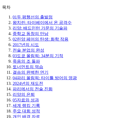
목차
01
두 평행선의 출발점
왕치린: 타이베이에서 온 공격수
리양: 배드민턴 가문의 기술파
중학교 동창의 만남
02
린양 페어의 탄생: 화학 작용
2017년의 시도
전술 분업의 완성
03
도쿄 올림픽: 34분의 기적
죽음의 조 돌파
토너먼트의 역습
결승의 완벽한 연기
04
파리 올림픽: 타이틀 방어의 영광
2024년의 재도전
파리에서의 전술 진화
리양의 은퇴
05
자료와 성과
세계 랭킹 기록
주요 대회 성적
개인 배경 자료