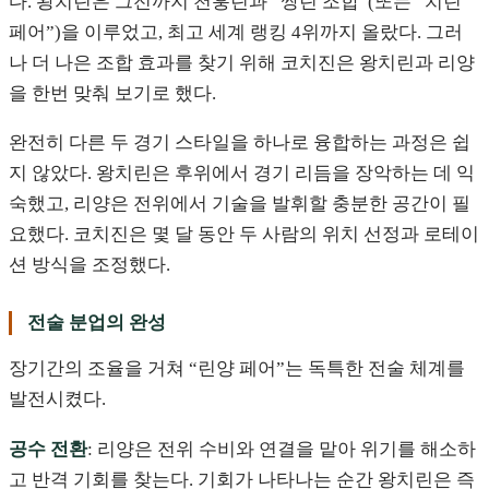
다. 왕치린은 그전까지 천훙린과 “쌍린 조합”(또는 “치린
페어”)을 이루었고, 최고 세계 랭킹 4위까지 올랐다. 그러
나 더 나은 조합 효과를 찾기 위해 코치진은 왕치린과 리양
을 한번 맞춰 보기로 했다.
완전히 다른 두 경기 스타일을 하나로 융합하는 과정은 쉽
지 않았다. 왕치린은 후위에서 경기 리듬을 장악하는 데 익
숙했고, 리양은 전위에서 기술을 발휘할 충분한 공간이 필
요했다. 코치진은 몇 달 동안 두 사람의 위치 선정과 로테이
션 방식을 조정했다.
전술 분업의 완성
장기간의 조율을 거쳐 “린양 페어”는 독특한 전술 체계를
발전시켰다.
공수 전환
: 리양은 전위 수비와 연결을 맡아 위기를 해소하
고 반격 기회를 찾는다. 기회가 나타나는 순간 왕치린은 즉