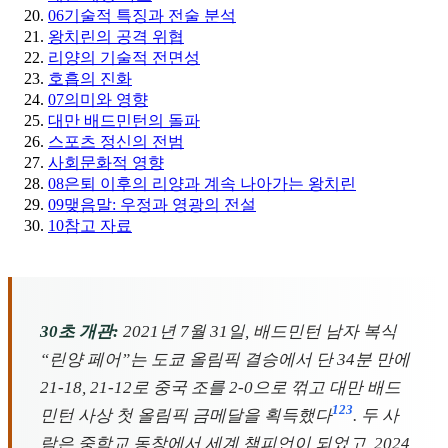
06
기술적 특징과 전술 분석
왕치린의 공격 위협
리양의 기술적 전면성
호흡의 진화
07
의미와 영향
대만 배드민턴의 돌파
스포츠 정신의 전범
사회문화적 영향
08
은퇴 이후의 리양과 계속 나아가는 왕치린
09
맺음말: 우정과 영광의 전설
10
참고 자료
30초 개관:
2021년 7월 31일, 배드민턴 남자 복식
“린양 페어”는 도쿄 올림픽 결승에서 단 34분 만에
21-18, 21-12로 중국 조를 2-0으로 꺾고 대만 배드
1
2
3
민턴 사상 첫 올림픽 금메달을 획득했다
. 두 사
람은 중학교 동창에서 세계 챔피언이 되었고, 2024