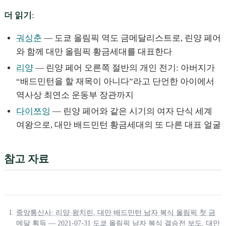
더 읽기
:
궈싱춘
— 도쿄 올림픽 역도 금메달리스트로, 린양 페어
와 함께 대만 올림픽 황금세대를 대표한다
리양
— 린양 페어 오른쪽 절반의 개인 전기: 아버지가
“배드민턴을 할 재목이 아니다”라고 단언한 아이에서
역사상 최연소 운동부 장관까지
다이쯔잉
— 린양 페어와 같은 시기의 여자 단식 세계
여왕으로, 대만 배드민턴 황금세대의 또 다른 대표 얼굴
참고 자료
중앙통신사: 리양·왕치린, 대만 배드민턴 남자 복식 올림픽 첫 금
메달 획득
— 2021-07-31 도쿄 올림픽 남자 복식 결승전 보도. 대만