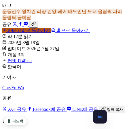
태그
운동선수
왕치린
리양
린양 페어
배드민턴
도쿄 올림픽
파리
올림픽
금메달
공유
카테고리로 돌아가기
홈으로 돌아가기
약 12분 읽기
2026년 3월 19일
업데이트 2026년 7월 27일
개정 3회
커밋 f74fbaa
한국어
기여자
Che-Yu Wu
공유
X에 공유
Facebook에 공유
LINE에 공유
링크 복사
관련 기사
🧬 피드백