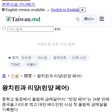
본문으로 건너뛰기
🌐 English version available →
Switch to English
✕
Taiwan
.md
☰
🌐
KO
▾
ESC
키워드로 모든 기사 검색
반도체
야시장
원주민족
2·28 사건
🔥 인기
버블티
TSMC
홈
인물
體育
왕치린과 리양(린양 페어)
왕치린과 리양(린양 페어)
중학교 동창에서 올림픽 금메달까지: “린양 페어”는 34분 만에
중국을 2-0으로 꺾고 대만 배드민턴 사상 첫 올림픽 금메달을
기록했다