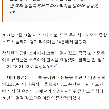
년 파리 올림픽에서도 다시 타이틀 방어에 성공했
4
다
.
2021년 7월 31일 저녁 7시 30분, 도쿄 무사시노노모리 종합
스포츠 플라자. 경기 타이머는 34분에서 멈췄다.
왕치린의 강한 스매시가 코트에 떨어졌고, 중국 조 리쥔후
이와 류위천은 호크아이 판독을 요청했다. 결과는 인. 점수
2
3
는 21-18, 21-12로 확정되었다
.
두 대만 청년은 서로를 끌어안고 눈물을 흘렸고, 대만 전역
의 2,300만 명이 동시에 환호했다. 그 순간은 대만 배드민
1
턴 사상 첫 올림픽 금메달의 순간이자
, 두 중학교 동창이
20년에 걸쳐 갈고닦은 여정의 종착점이었다.