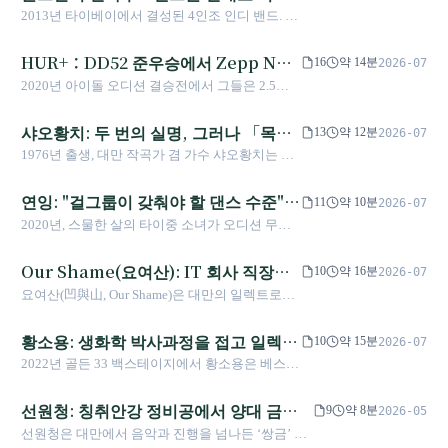
시간은 2021년 드러머 판판이 방역 호텔에서 세상
오리지널 노래상 삼금 수상자. 극장 피아니스트로
는 게 아니라, 재미없으면 흩어지는 거
2013년 타이베이에서 결성된 4인조 인디 밴드. 그
을 떠난 일과 2년의 침묵을 가로질렀다. 2023년
팝 음악에 입문한 프로듀서.
야" 10년의 기록
리스 철학자 헤라클레이토스의 "만물은 흐른
《와허》로 돌아왔고, 2024년 제35회 금곡상에서
다"는 사상과 야구 투수의 변화구를 결합해 지은
HUR+：DD52 준우승에서 Zepp New
올해의 앨범 + 최우수 중국어 앨범 + 최우수 밴드
16
약 14분
2026-07
밴드명이다. 보컬 ARNY는 필리핀 출신으로 파이
3관왕을 차지했다. 매니저는 대리 수상하며 말했
Taipei까지, 5년 멈추지 않은 인조 걸
2020년 아이돌 오디션 결승전에서 그들은 2.5점
어 익스팅셔에서 베이스를 친 경력 20년의 음악인
다. “차오둥은 단 한 번도 무대 위에 선 4명만을 뜻
그룹
차로 졌다. 6년 후, 우승 팀은 사라졌고 준우승 팀
이고, 드러머 샤오미는 류마티스 관절염으로 엄지
한 적이 없다.”
은 여전히 활동 중이다. 프로듀서가 5천만 원을 투
샤오황치: 두 번의 실명, 그러나 「목중
를 구부리지 못한 채로도 계속 드럼을 치며, 베이
13
약 12분
2026-07
자하며 "한국 걸그룹과 닮지 않을수록 좋다"고 말
시스트 진마오는 "밴드는 인내로 버티는 게 아니
무인」의 유머로 금곡 가왕의 역경 아크
1976년 출생, 대만 작곡가 겸 가수 샤오황치는 선
했다 — 이것은 대만 걸그룹이 살아남은 이야기
라, 재미없으면 흩어지는 거야"라고 말했다. 이들
를 그리다
천성 백내장으로 두 번 실명했다. 그는 4회 금곡
다.
은 레거시에서 관객 2명을 상대로 공연하다가
대만어 가왕이자 아시아 패럴림픽 유도 동메달리
연잉: "걸그룹이 갖춰야 할 댄스 수준"에
11
약 10분
2026-07
2023년 타이베이 뮤직 센터에서 5,000명 규모 공
스트이기도 하다. 그는 「전방위 밴드」를 통해
서 솔로 EP까지의 6년
2020년, 스물한 살의 타이중 소녀가 오디션 무대
연을 열었다. 그 사이에 폭발적 인기나 히트곡은
시각 장애 음악인의 전문화의 길을 개척했으며,
에서 판웨이보에게 말했다. "모든 사람에게 걸그
없었다 — 10년간 꾸준한 진화만 있을 뿐이다.
「지옥 개그」로 사회가 장애인에게 가진 고정관
룹이 갖춰야 할 댄스 수준을 보여주겠습니다." 6년
Our Shame(요여산): IT 회사 직장인
념을 뒤집어, 중화권 음악계의 전설적 인물이 되
10
약 16분
2026-07
후 그녀는 솔로 EP를 냈고, 팬들이 다이두청에서
었다.
두 명이 신디사이저로 사무실에서 말 못
요여산(凹與山, Our Shame)은 대만의 일렉트로닉
자금을 모아 생일 무대를 열었으며, 세 나라에서
하는 것을 만들어낸다
포크 듀오로, 멤버는 샤오아오(보컬, 신디사이저,
동시에 응원 광고를 게재했다. 그녀는 그 말을 실
프로듀서)와 Isan(드럼, 패드). 고등학교 밴드 동아
황소용: 생화학 박사과정을 접고 일렉트
현하고 있다.
10
약 15분
2026-07
리에서 만나, 대학 시절 어쿠스틱 포크 콤비로
로닉으로 모어를 골든 올해의 앨범에 올
2022년 골든 33 백스테이지에서 황소용은 베스트
2015년 진사오상 창작 부문 1등을 차지. 졸업 후
리다
편곡상을 수상하고 품에서 리코더를 꺼내 한 소절
두 사람 모두 IT 회사 직장인이 됨. 2018년 겨울,
을 연주했다. 시험원장 황영촌의 아들이자 30세
선원청: 칭취안강 정비공에서 양대 금상
본래 '웨이샤오아오'라 불리던 포크 밴드 이름을
9
약 8분
2026-05
전후 타이완대학 생화학 박사과정을 중도 포기한
'요여산'으로 바꾸고, 샤오아오가 신디사이저를 사
가왕으로
선원청은 대만에서 음악과 진행을 넘나든 ‘쌍금’ 예
프로듀서로, 다크 패러다이스 레코드를 설립한 지
고 Isan이 패드로 바꾸면서 음악이 일렉트로닉 포