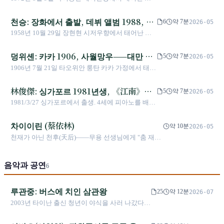
2018년 국가문예상 — 그는 30년 동안 거대 스타의 신분을
혜미는 대만 베이난족 가수로, 중화권 대중음악 역
접어두고 허우샤오셴과 자장커 뒤에서 신디사이저를 누르
사상 가장 성공적인 여성 가수 중 한 명이다. 1996년
천승: 장화에서 출발, 데뷔 앨범 1988, 30
는 그 사람이 되었습니다.
6
약 7분
2026-05
데뷔 앨범 《자매》는 대만에서 121만 장, 아시아 전
년 크로스나잇은 그의 호걸 명함
1958년 10월 29일 장현현 시저우향에서 태어난 천
역에서 400만 장이 판매되었다. 2015년 ‘유토피아’
승은 대만 독립 음악계에서 가장 개성적인 작곡가
콘서트에서 타이베이 아레나 10회 공연을 진행했다.
겸 가수이다. 1988년 첫 솔로 앨범 《혼잡한 낙원》
덩위셴: 카카 1906, 사월망우——대만 가
2024년 12월 타이베이 돔 ASMeiR MAXXX 5회 공
5
약 7분
2026-05
을 발매했으며, 1994년부터 매년 크로스나잇 콘서
연에서 제작비 2억 신만달러가 투입되었으며, 현장
요의 아버지의 삼십구 년
1906년 7월 21일 타오위안 룽탄 카카 가정에서 태어
트를 개최하여 대만 음악계 매년 마지막 밤의 연례
에서 풍선이 발사되었다. 경력 누적 판매량은 5,000
나 본명은 덩빙옌이다. 사범학교 졸업 후 1933년 구
의식이 되었다. 2020년 구강암 수술 후 무대에 복귀
만 장을 넘는다.
론메이아(Columbia) 레코드사에 초빙되어 전속 작
林俊傑: 싱가포르 1981년생, 《江南》에
했고, 2025년 제31회 「대파도」 역시 무대에 올랐
5
약 7분
2026-05
곡가가 되었다. 대표작 네 곡을 합쳐 "사월망우(四季
다.
서 JJ20까지의 중국어 창작 천왕
1981/3/27 싱가포르에서 출생. 4세에 피아노를 배
紅/月夜愁/望春風/雨夜花)"라 부르며 오늘날까지 전
움. 2003년 《樂行者》 첫 정규앨범(아시아 120만
해 내려오고 있다. 1939년 신주 공린 공학교로 옮겨
장). 2004년 《江南》/《第二天堂》(180만 장).
차이이린 (蔡依林)
교편을 잡았고, 1944년 6월 11일 주동 병원에서 향
약 10분
2026-05
2024/4 심장병으로 일상 복용 필요. JJ20 FINAL LAP
년 39세로 세상을 떠났다.
천재가 아닌 천후(天后)——무용 선생님에게 "춤 재능
투어(2024‑25, 40도시, 77공연, 260만 관객).
이 없다"는 말을 들은 소녀가, 25년 후 금곡상 역사상
2024/11 《초월하는 음표: 林俊傑 20주년》 전기.
최다 수상 댄싱 가수가 되다
음악과 공연
6
루관중: 버스에 치인 삼관왕
25
약 12분
2026-07
2003년 타이난 출신 청년이 야식을 사러 나갔다가
버스에 다리를 치였다. 병상에서 무료함을 달래려
기타를 잡은 것이 22년 뒤 대만 역사상 최연소 삼