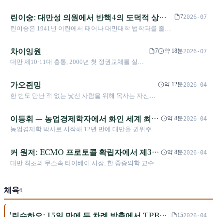
약사 출신 성의원. 네 번 연임하며 북부 대만의 수
수 없는 현장으로 바꾸어 놓았다.
원을 지켜낸 민진당 창당 원로
린이숭: 대만성 의원에서 반핵4의 도덕적 상징
7
2026-07
까지
린이숭은 1941년 이란에서 태어나 대만대학 법학과를 졸업
하고 변호사로 활동했다. 1977년 대만성 의원에 당선되었으
며, 1979년 《아름다운 섬》 잡지에 합류했다. 1980년 2월
차이잉원
7
약 18분
2026-07
28일 림택 혈사건으로 어머니와 쌍둥이 어린 딸이 살해당했
대만 제10·11대 총통, 2000년 첫 정권교체를 실현
으며, 사건은 아직 해결되지 않았다. 1984년 출소 후 하버드
한 인물. 난퉁의 소작농 아들에서 첫 민진당 총통,
케네디 정부학원에서 MPA를 취득했다. 1998년 6월 7일 민
그리고 구금된 첫 퇴임 국가원수로 이어지는 그의
가오쥔밍
주진보당 제8차 당대표에 당선(첫 직선 대표). 2006년 1월 24
약 12분
2026-04
궤적은 대만 민주화 전환기의 가장 복잡한 긴축을
일 당을 탈퇴했다. 2014년 무기한 금식으로 핵4 공사 중단을
한 번도 만난 적 없는 낯선 사람을 위해 목사는 자신의
응축한다: 자서전적 성공, 입법 기반 구축, 폭풍과
이끌었다. 자린교육재단을 설립했으며, 대만 민주운동에서
목숨과 교회를 걸었다. 메이리다오 사건 뒤에 숨겨진
분열.
가장 도덕적 무게가 큰 인물 중 하나이다. 2026년 현재 84세
신앙의 선택
이등휘 — 농업경제학자에서 화인 세계 최초
약 8분
2026-04
이며 건강히 살아 있다.
민주 지도자까지
농업경제학 박사로 시작해 12년 만에 대만을 권위주의
체제에서 민주주의로 이끈 인물. 그 과정에서 치른 대가
는 대만해협 미사일 위기와 "검은 금(黑金) 대부"라는
커 원저: ECMO 프로토콜 확립자에서 제3세
약 8분
2026-04
오명이었다
력의 기수로
대만 최초의 무소속 타이베이 시장, 한 중증의학 교수의
파란만장한 정치사
체육
6
'린슈하오: 15일 만에 두 차례 방출에서 TPBL
15
2026-04