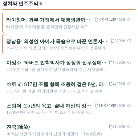
정치와 민주주의
선구자에서 Google 타이완의 1호 직원이 되었으며, 14
10
년 만에 1인 사무실을 2,0로 명이 넘는 R&D 기지로 성
장시켰다. 2020년 은퇴 후에도 그는 안주하지 않고, 오
라이칭더: 광부 가정에서 대통령관까지,
7
약 12분
2026-04
히려 타이완 인재에 대해 가장 냉철한 경고를 던지는
공중보건의사의 여정
타이완 제16대 대통령, 중화민국 헌정사상 최초로
인물이 되었다: "타이완은 5년 내에 인재를 찾지 못할
부대통령 신분으로 출마하여 당선된 정치인
것이며, 10년 내에는 소비자를 찾지 못할 것이다."
정남용: 외성인 아이가 목숨으로 바꾼 언론자유
6
2026-07
의 방정식
1947년 2·28 사건 당시, 아버지 정목센은 대만 이웃들에게
숨겨져 목숨을 건졌다. 41년 후, 그 부부의 장남 정남용은 자
신의 잡지사에서 휘발유에 불을 붙였다. 1984년 《자유시
마잉주: 하버드 법학박사가 장징궈 집무실에서
43
2026-07
대》를 창간하고 24개의 인가증을 소지한 채 18차례 금지 조
영어 통역을 맡고, 8년 동안 '청렴' 이미지를 기
2015년 11월 7일 싱가포르 샹그릴라에서 그는 시진핑과 1
치를 받으면서도 계속 발행했다. 1988년 허세걸(許世楷)의
반으로 대통령직을 수행했으나 양안, 해바라기
분 20초 동안 악수했다. 1949년 이후 양안 최고지도자가 처
《대만공화국 헌법 초안》을 게재했고, 1989년 4월 7일 분신
음 만난 순간이었다. 같은 사진을 두고 대만 사회는 지금까
와 22K를 남긴 인물
蔡英文: 817만 표를 향해 조용히 걸은 8년, 패배
자결했다. 엽구란(葉菊蘭)은 이후 정계에 입문하여 입법위
23
2026-04
지 완전히 다른 두 방식으로 기억한다. 한쪽은 역사적 돌파
원, 교통부장, 객위회(客委會) 주임위원, 행정원 부원장, 대통
의 밤에서
2012년 1월 14일, 차이잉원은 79만 7,561표 차이로 패배했
를 보고, 다른 한쪽은 주체성의 양보를 본다. 그가 8년 대통
령부 비서장을 역임했다. 정남용의 선택은 오늘날까지 논쟁
다. 8년 후, 그녀는 817만 2,311표를 획득해 대만 총통 직선
령 임기 동안 구축한 '청렴' 이미지, 양안, 22K와 해바라기,
적이다: 지지자는 이를 몸으로 도를 실천한 것으로 보고, 비
제 역사상 최다 득표 기록을 세웠다. 국제무역법 학자에서
스밍더: 25년의 옥고, 끝내 자신의 정당
여기에 퇴임 후 10년 사이 두 차례 중국 방문과 2026년 가족
11
약 9분
2026-07
판자는 과격한 개인적 선택이라고 본다. 대만의 언론자유는
첫 여성 총통으로, 그녀는 원주민 사과, 동성결혼 특별법, 연
성명까지 더해져, 오늘날까지도 평가는 정리되지 않았다.
을 향해 깃발을 들다
1979년 메이리다오 사건 이후, 스밍더는 주모자라
이제 너무나 일상적인 공기가 되어, 많은 사람들이 한때 목숨
금 개혁과 현상 유지를 통해 업적을 남겼으나, 사법, 주거,
는 이름으로 군사법정에서 당당히 최후진술을 했
으로 바꿔야 했던 것을 잊고 있다.
에너지, 양안 관계 등 미해결 과제도 남겼다. 조용한 리더십
다. 그는 죄를 인정하지도, 용서를 구하지도 않았
진국(陳菊)
이 제도가 된 8년, 그리고 제도가 남긴 공백.
11
2026-05
고, 결국 무기징역을 선고받았다. 그는 전후로 25년
미리섬 사건의 사형수에서 남방의 패권자 「화마(花媽)」
을 감옥에서 보냈으며, 대만 민주화 운동의 가장 중