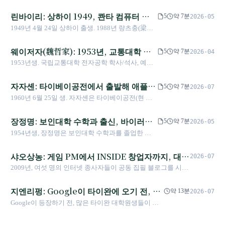
1959/10 치메이 실업 설립(자본 200만). 1990년부터
으로 공유하는 것이다.
파워를 공급했다. 2023년 회장직을 차남 예력성에
바이올린을 수집해 총 1362대(전 세계 최고).
린바이리: 상하이 1949, 콴타 컴퓨터 창
게 넘기고 그룹 회장으로 물러났다.
5
약 7분
2026-05
2015/1/1 치메이 박물관 정식 개관(타이난 도시공
립자이자 20년 항암의 노트북 ODM 왕
1949년 4월 24일 상하이 출생. 1988년 량츠충(梁次
원). 바이올린을 사랑하고, 치메이 박물관은 무료 개
震) 등과 함께 콴타 컴퓨터 창립. 2005년 폐선암 진
방(현 정책 P0⚠️ 확인 필요).
단(20년 이상 항암 중). 콴타 2025년 매출 2조 돌파,
웨이저자(魏哲家): 1953년, 교통대학 전
5
약 7분
2026-04
NVIDIA 주요 서버 파트너, Fortune 500 선정. 아들의
자공학에서 예일대 박사까지, 그리고
1953년생. 국립교통대학 전자공학 학사/석사, 예일
경영 승계 문제 주목받아. 2026년 현재 회장직 유지
TSMC 회장 겸 사장
대학교 전기공학 박사. 텍사스인스트루먼트→ST마
중.
이크로일렉트로닉스→싱가포르 차터드 세미컨덕터
자자셴: 타이베이공전에서 출발해 애플
5
약 7분
2026-07
→1998년 TSMC 입사. 2012년 류더인(劉德音)과 공
최대 파트너 페가트론이 되기까지
1960년 6월 25일 생. 자자셴은 타이베이공전(현 국
동으로 TSMC COO(최고운영책임자) 취임. 2018/6/5
립타이베이과대) 전자과를 졸업했으며 대만대 전기
부회장 겸 사장 취임. 2024/6/4 류더인 퇴임 후 회장
공학과 출신이 아니다. 1988년 화섭컴퓨터에 입사,
장정명: 보인대학 수학과 출신, 바이러스
취임, 현재 TSMC 회장 겸 사장.
5
약 7분
2026-05
2008년 1월 1일 브랜드와 주문자생산 분할을 주도
백신 소프트웨어를 세계에 판 사람
1954년생, 장정명은 보인대학 수학과를 졸업한 뒤
하여 페가트론 유나이티드 테크놀로지를 설립, 애플
미국 리하이대학교에서 컴퓨터 석사학위를 취득했
·소니·닌텐도 등의 위탁생산 공장이 되었다. 2019년
다. 1988년 34세 때 진이화와 함께 미국 로스앤젤레
샤오상농: 게임 PM에서 INSIDE 창업자까지, 대만
에슬리트 서점에 투자. 2025년에도 「원전·재생에
2026-07
스에서 트렌드마이크로를 창립했으며, 1998년 8월
너지 공존」 에너지 정책 주장을 발표.
인터넷계의 이장님
2009년, 여섯 명의 인터넷 종사자들이 공동 집필 블로그를 시작
18일 도쿄증권거래소에 상장(종목코드 4704)하고
했고, INSIDE 잉사이더 네트워크 트렌드 관찰은 이렇게 탄생했
같은 년도에 나스닥에도 상장하며 일본에 상장한 최
다. 샤오상농(fOx)은 동시에 아이쿠크(iCook)를 공동 창업했으
지엔리펑: Google이 타이완에 오기 전, 그
대의 대만 소프트웨어 기업이 되었다. 2007년 약수
약 13분
2026-07
며, 대만에서 가장 잘 알려진 두 인터넷 플랫폼 모두 그의 작품
국제를 창립하고 2019년 명이재단을 설립하며 정보
는 이미 타이완의 검색을 만들고 있었다
Google이 등장하기 전, 많은 타이완 대학원생들이 논
이 되었다——그리고 두 곳 모두 같은 회사에 매각되었다. 그는
보안 분야에서 사회적 기업으로 전환했다.
문을 찾을 때 사용하던 온라인 검색 시스템의 연구자
현재 관찰가의 역할로 대만에 계속 말하고 있다: 기술에 대해 너
가 바로 지엔리펑이다. 그는 중앙연구원의 중문 검색
무 불안해할 필요 없다고.