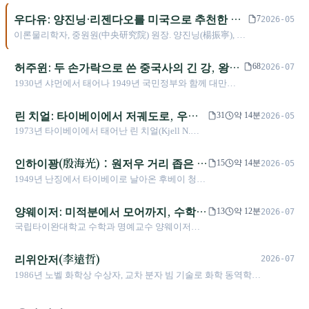
월 문화부가 국보로 지정했다.
림픽에서 212kg(100+112)으로 금메달 직접 획득. 타
우다유: 양진닝·리젠다오를 미국으로 추천한 중
7
2026-05
이완 최초 올림픽 금메달 2관왕. 2018년 6월 3일 은
원원 원장, 대만 과학연구 기초의 11년
이론물리학자, 중원원(中央研究院) 원장. 양진닝(楊振寧), 리
퇴. 2019년 2017년 도핑 검사 부적합으로 3년 출전
젠다오(李政道) 두 명의 노벨상 수상자를 양성하고 대만 과
정지(올림픽 금메달에는 영향 없음).
학의 기초를 닦은 일대 종사
허주윈: 두 손가락으로 쓴 중국사의 긴 강, 왕리
68
2026-07
훤의 외삼촌의 95년
1930년 샤먼에서 태어나 1949년 국민정부와 함께 대만으
로 건너갔고, 1970년 피츠버그로 간 역사학자. 선천적 장애
로 평생 휠체어를 사용했으나, 힘을 줄 수 있는 두 손가락으
린 치얼: 타이베이에서 저궤도로, 우주
31
약 14분
2026-05
로 키보드를 치며 저서 40여 권을 완성했다. 2024년 제6회
에서 피리 불던 대만계 의사
1973년 타이베이에서 태어난 린 치얼(Kjell N.
탕장 한학상 수상자로, 상금 5,000만 위안을 모두 기부하여
Lindgren)은 타이베이 출신 첫 NASA 우주비행사
"허-쑹 장학금"을 설립했다. 그는 왕리훤의 외삼촌이자 리
다. 공군사관학교 졸업 후 비행 훈련 중 천식 오진
인하이꽝(殷海光)：원저우 거리 좁은 골
젠푸의 삼촌이다. 2025년 8월 별세하기 전 "내가 숨을 거두
15
약 14분
2026-05
으로 비행사 길을 포기했으나, 11년 후 재검사 결
는 순간, 나는 여전히 배우고 있었다"는 말을 남겼다.
목에서 타이완에 자유주의를 심은 철학
1949년 난징에서 타이베이로 날아온 후베이 청년
과 오진이 판명되어 3,565명 중 NASA 제20기 우
자
인푸성(殷福生)은 필명 인하이꽝으로 《자유중
주비행사 9명 중 한 명으로 선발되었다. 총 312일
국》의 주필, 타이완대학 철학과 교수가 되었다.
양웨이저: 미적분에서 모어까지, 수학계
간의 궤도 체류 기록을 남겼다. 2026년 4월 '프리
13
약 12분
2026-07
논리실증주의로 학생들에게 사상의 면역력을 가
덤 250' 미션으로 대만을 방문한 그는 총통부에서
의 공연예술가
국립타이완대학교 수학과 명예교수 양웨이저는
르치고 사설로 장제스의 3선을 비판하며 연금을
"제 NASA 우주비행사 경력은 타이베이에서 시작
반바지, 자전거, 타이완어 강의로 잘 알려져 있다.
당했다. 1969년 49세에 위암으로 세상을 떠났지
되었습니다"라고 말했다.
유명 화가 양치둥의 아들인 그는 부친의 뜻을 거
리위안저(李遠哲)
만, 타이완 자유주의의 가장 완전한 정신적 원형
2026-07
슬러 의학을 버리고 수학을 택했으며, 1997년에는
을 남겼다.
1986년 노벨 화학상 수상자, 교차 분자 빔 기술로 화학 동역학의
타이완어 수업으로 인해 “위헌” 논란을 일으켰다.
새로운 영역을 개척한 타이완 최초의 노벨 과학상 수상자
그는 수학 올림피아드의 추진자였을 뿐 아니라 천
원청 사건에서 단호한 저항자였고, 평생 논리와