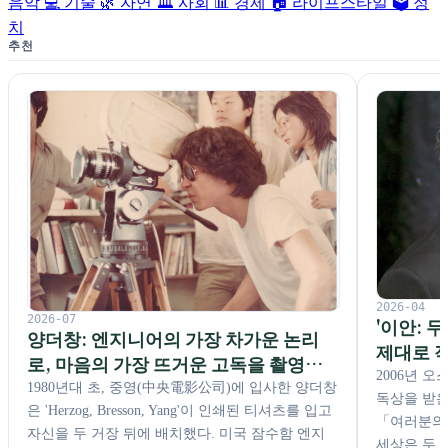
음악
💻 기술
🌿 자연
🏛️ 사회
📊 경제
🏠 라이프스타일
🗳️ 정
치
추천
2026-04
2026-07
'이안: 
양더창: 엔지니어의 가장 차가운 논리
제대로 작
로, 마음의 가장 뜨거운 고독을 촬영하
2006년 
다
1980년대 초, 중영(中央電影公司)에 입사한 양더창
독상을 받은
은 'Herzog, Bresson, Yang'이 인쇄된 티셔츠를 입고
「여러분의
자신을 두 거장 뒤에 배치했다. 미국 잠수함 엔지
세상은 두 