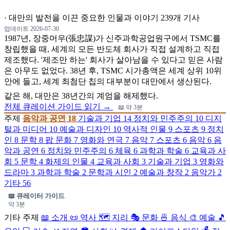
·
대만의 발전을 이끈 중요한 인물과 이야기
239개 기사
업데이트 2026-07-30
1987년, 장중머우(張忠謀)가 신주과학공업원구에서 TSMC를
창립했을 때, 세계의 모든 반도체 회사가 직접 설계하고 직접
제조했다. '제조만 하는' 회사가 살아남을 수 있다고 믿은 사람
은 아무도 없었다. 38년 후, TSMC 시가총액은 세계 상위 10위
안에 들고, 세계 최첨단 칩의 대부분이 대만에서 생산된다.
같은 해, 대만은 38년간의 계엄을 해제했다.
전체 큐레이션 가이드 읽기 →
📖 약 3분
주제
음악과 공연
18
기술과 기업
14
정치와 민주주의
10
디지
털과 미디어
10
예술과 디자인
10
역사적 인물
9
스포츠
9
정치
인
8
문학
8
팝 문화
7
영화와 연극
7
음악
7
스포츠
6
음악
6
음
악과 공연
6
정치와 민주주의
6
체육
6
과학과 학술
6
교육과 사
회
5
문학
4
화제의 인물
4
교육과 사회
3
기술과 기업
3
영화와
드라마
3
과학과 학술
2
문학과 시인
2
예술과 창작
2
음악가
2
기타
56
📖 큐레이터 가이드
약 3분
기타 주제
📖 소개
📜 역사
🗺️ 지리
🎭 문화
🍜 음식
🎨 예술
🎵