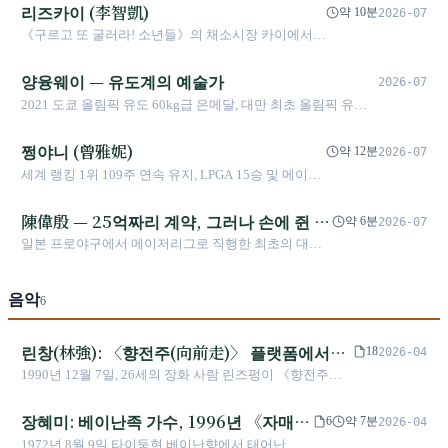
런을 친 최초의 타이완 선수이자 MLB 올스타전에
리즈카이 (李智凱)
약 10분
2026-07
선정된 최초의 타이완 선수이다. 로스앤젤레스 다저
《구르고 또 굴러라! 소년들》의 채소시장 카이에서
스에서 핵심 불펜 좌투수로 활약하며 2010년 ERA
올림픽 은메달리스트까지. 대만 안마 왕자의 16년 구
1.20이라는 최고 수준의 성적을 기록했지만, 부상이
르기 인생.
양융웨이 — 유도계의 예술가
반복적으로 그의 팔꿈치를 멈추게 했고, 그때마다
2026-07
그는 돌아왔다.
2021 도쿄 올림픽 유도 60kg급 은메달, 대만 최초 올림픽 유도
메달리스트, 동년 세계 랭킹 1위 달성
쩡야니 (曾雅妮)
약 12분
2026-07
세계 랭킹 1위 109주 연속 유지, LPGA 15승 및 메이저
5승. 22세에 역대 최연소 메이저 5회 우승 기록을 수립
하며 타이거 우즈를 넘어섰고, 2025년에는 11년 만의
陳偉殷 — 25억짜리 계약, 그러나 손에 쥔 건
약 6분
2026-07
우승으로 화려하게 복귀했다.
47%
일본 프로야구에서 메이저리그로 직행한 최초의 대만
투수. 5년 8000만 달러 대만 스포츠 역사상 최대 계약을
체결했지만, 실수령액은 절반에도 못 미쳤다.
음악
6
린창(林強): 〈향전주(向前走)〉 플랫폼에서
18
2026-04
《자객 섭은낭》 칸까지, 대만어 록 도주자의
1990년 12월 7일, 26세의 장화 사람 린즈펑이 《향전주》
30년
로 대만어 노래를 비정조에서 록으로 바꾸었습니다. 3년 후
그는 거의 노래를 부르지 않았습니다. 《남국재견, 남국》
장혜미: 베이난족 가수, 1996년 《자매》
6
약 7분
2026-04
에서 《자객 섭은낭》까지, 4개의 금마상, 칸 영화 OST상,
에서 2024년 타이베이 돔 5회 공연까지
1972년 8월 9일 타이둥현 베이난향에서 태어난 장