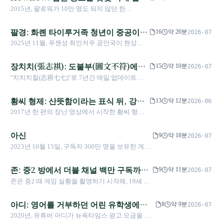
학교 통합생물학 석사 과정을 거쳐 박사과정 지원
보인 사람, 그리고 그가 홀로 떠받친 점
2015년, 팔로워가 10만 명도 되지 않던 한
을 앞두고 스탠드업 코미디로 방향을 틀었다. 그
점 더 비싸지는 정직
YouTuber가 삼성 초청으로 뉴욕에 갔다. 그는 자
는 셰정하오와 사타이어 엔터테인먼트를 공동 창
신이 사진가로 불린 줄 알고 연락처 이름을 ‘큰 은
팔경: 화롄 타이루거족 청년이 중공이
업해, 대만 토크쇼를 코미디 클럽 카미디의 Open
16
약 20분
2026-07
인’으로 저장했다. 천쯔하오는 훗날 ‘바로 협찬 광
Mic에서 1만 3천 명 규모의 타이베이 아레나까지
백만 위안 현상금을 걸은 ‘청취 침대 스
2025년 11월, 푸젠성 취안저우 공안국이 현상금
고 주제로 들어갑니다!’라는 한마디로 창작자들이
밀어 올렸다. 동시에 신경과학자다운 정밀함으로
승’이 되다
공고를 발표했으며, 대상은 타이완 인터넷 유명인
가장 숨기고 싶어 하는 광고를 자신의 간판으로
정난룽 농담, 배달원 영상, 오락세 소송에 담긴 사
팔경이다. 화롄 신성향에서 출발해 여행 영상으로
장치치(張志祺): 도불부(圖文不符)에서
만들었고, 기획·연출·연기·편집을 혼자 해내며
15
약 10분
2026-07
회적 감정의 무게를 잘못 계산했다.
수상을 한 타이루거족 청년이 불과 6년 만에 중공
154만 구독자를 떠받쳤다. 그러나 그는 고독을 싫
치치치칠(志祺七七)까지, 양극화 시대
"치치치칠(志祺七七)"로 7년간 매일 업데이트하
체제에 대한 신랄한 조롱과 ‘반공’ 흐름을 통해 지
어했고 줄곧 팀을 원했다. 그가 고집해 온 긴 영상
에서 대화를 찾는 "정보 큐레이터"
며 165만 구독자를 달성한 정보 디자이너가 복잡
방 창작자를 국대방이 부르는 ‘대만 독립 타격
은 지금 쇼트폼 영상에 가장 심하게 짓눌리는 바
한 사회 이슈를 패키지 영상(懶人包)으로 번역한
황씨 형제: 산뜻함이라는 표식 뒤, 강제
수’로 변모하고, 국제 무대에서 중공 통전 내부를
13
약 12분
2026-06
로 그 경주로 위에 놓여 있다.
다. 그는 양극화 시대에 대만 사회가 여전히 대화
지속적으로 폭로한다.
로 펼쳐진 진실과 다정함
2017년 한 편의 장난 영상에서 시작한 황씨 형제
할 수 있는 가능성을 모색하고 있다.
는 ‘산뜻하고 긍정적인’ 이미지로 YouTube 생태
계에서 두각을 나타냈다. 그러나 2020년 한 강제
아신
9
약 18분
2026-07
아웃팅 보도는 백만 구독자의 정점에 있던 이 형
2023년 10월 15일, 구독자 300만 명을 보유한 게임
제가 카메라 앞에서 사생활을 해부당하도록 만들
스트리머 아신이 마지막 영상을 공개하며 14년간
었고, 동시에 대만 사회가 성평등에 대해 보여 준
의 창작 활동을 마무리했다. 《Minecraft》 시리즈
존: 중2 방에서 더블 채널 백만 구독까지,
가장 다정한 집단적 응답을 뜻밖에도 그려 냈다.
9
약 11분
2026-07
로 유명세를 얻고 11년간 매일 끊임없이 영상을 올
한 유튜버의 성인 기록
존은 중2 때 게임 실황을 촬영하기 시작해, 19세 때
리는 "일일 업데이드(日更)"의 신화를 세운 이 크리
당시 대만에서 가장 젊은 백만 구독 유튜버가 되었
에이터는 커리어의 정점에서 은퇴를 선언하며, 과
고, 이후 부 채널도 백만 구독을 돌파했다. 14년간
아디: 영어를 거부하던 어린 유학생에서
거에 사람답게 살지 못했다고 고백했다. 이는 최고
8
약 9분
2026-07
의 데이터를 통해 그가 창작의 부담, 가족의 폭풍,
의 크리에이터들이 알고리즘과 자신의 삶 사이에
대만 유튜브계의 "이장"으로
2020년, 유튜버 아디가 뉴욕타임스 광고 모금을 주
그리고 광고 실수를 어떻게 마주하며 서서히 성인
서 겪는 잔혹한 갈등을 드러내는 사례다.