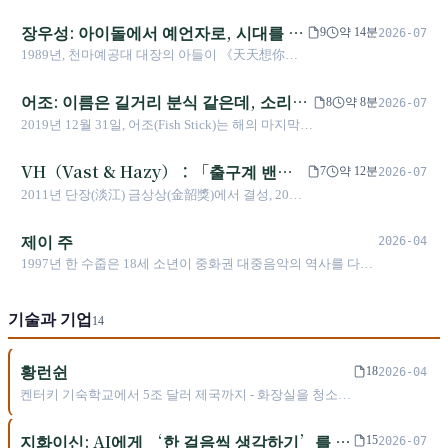
능인이다. 베트남전 말기의 항공기 정비사에서 전
10년, 아바오의 《kinakaian 어머니의 혀》로
크(Folktronica)로 전환. 2022년 샤오아오의 절친
대만을 휩쓴 《심사수인지》의 가수에 이르기까지,
장우성: 아이돌에서 예언자로, 시대를 초
2020 골든 올해의 앨범을 만들었다. 그의 작업은
9
약 14분
2026-07
이 세상을 떠나고 그녀가 풀타임 직장을 그만두면
그는 진정성과 유머로 금곡장과 금종장에 자신의 이
언제나 같은 것이었다: 가장 소수의 목소리에 대
월한 음악 실험
1989년, 천마예공대 대장의 아들이 《天天想你》
서, 밴드는 첫 정규 앨범 《Modern Problem》을
름을 새겼다.
중적인 길을 편곡하는 것.
35만 장으로 데뷔해 아이돌이 되었다. 1994년, 그
발표해 진음상 13회 최우수 얼터너티브 팝과 신인
는 73분짜리 밴드 라이브 레코딩으로 시장에 응답
상 양 부문 노미네이트. 2025년 8월 4일 두 번째 앨
어조: 이름은 길거리 분식 같은데, 소리는
8
약 8분
2026-07
했고, 판매량은 저조했지만 예언이라 불렸다. 장우
범 《Hidden Album》을 발표하면서 영국 그래미
사람 패는 하드코어
2019년 12월 31일, 어조(Fish Stick)는 해의 마지막
성은 아이돌 정체성과 창작 양심 사이에서 9년을
믹싱 엔지니어 Jay Reynolds, 미국 그래미 엔지니
날에 첫 정규 앨범 《치본(Antidote)》을 발매했다.
갈았고, 《구시심비》 발매 4일 후 단수이(淡水) 새
어 Brian Elgin(Dua Lipa, Lana Del Rey 협업), 일본
서립(臺北市立中正高中) 동창 세 명이 2011년 말부
VH（Vast & Hazy）：「출구계 밴
벽에 차를 뒤집었으며, 다시는 깨어나지 못했다.
ASOBOiSM 등 국제 협업팀을 영입. 앨범 주제가
7
약 12분
2026-07
터 2019년까지, 다섯 명에서 세 명으로 축소되고,
'기술의 불안'(Modern Problem)에서 '기술에 가려
드」의 15년 방향 교정
2011년 단장(淡江) 금상상(金韶獎)에서 결성, 2014
2016년 지구춘랑대상(地球春浪大賞) 4위, 상하이 춘
진 인간의 그림자'—자해, 금기의 사랑, 가상화폐
년 활동 중단, 2017년 듀오 체제로 복귀, 세 차례 금
랑 초청 공연을 거치며 — "교훈은 없다"고 말하면서
사기, 여성의 신체 경험—로 전환되며, 그중
상(金曲) 베스트 보컬 콤비네이션 후보에 올랐다.
제이 주
내지르는 모든 노래가 어떤 선언보다도 직설적이었
2026-04
〈Miffy〉는 사회운동가 천메이후이에게 헌정.
대만 인디 씬이 소란을 일삼던 시대에, Vast & Hazy
다.
1997년 한 수줍은 18세 소년이 중화권 대중음악의 역사를 다시
는 이름 불명의 불안을 감싸안는 공간을 택했다
썼다
——팬들이 자발적으로 붙인 이름 「출구계 밴드
(出口系樂團)」. 2026년 이기(易祺)가 무대 뒤로 물
기술과 기업
14
러나겠다고 선언하고, 카카(咖咖)가 이 이름을 안고
계속 나아간다.
황런쉰
18
2026-04
켄터키 기숙학교에서 5조 달러 제국까지 - 화장실을 청소하
던 타이난 소년은 어떻게 10년 뒤에야 도래할 미래에 베팅
했는가
지화이신: AI에게 ‘한 걸음씩 생각하기’를 가
15
2026-07