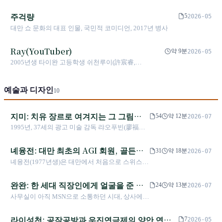
도하여 세계에 대만을 알렸다. 2021년에는 우울증
이 되어가는 과정을 기록한다.
진단 사실을 공개하며 인생의 나락을 당당히 마주했
주걱량
5
2026-05
다. 싱가포르에서의 영어 입문부터 크리에이터 협회
대만 쇼 문화의 대표 인물, 국민적 코미디언, 2017년 병사
설립까지, 아디는 단순한 지식형 인플루언서를 넘어
대만 신미디어 생태계의 선구자로 자리매김했다.
Ray(YouTuber)
약 9분
2026-05
2005년생 타이완 고등학생 쉬천루이(許宸睿,
Rayasianboy)는 일본 수학여행 중 한마디 'My name is
Ray, I'm from Taiwan'으로 폭발적 인기를 얻었다. 현재
예술과 디자인
Twitch 팔로워 270만 명 이상, YouTube 구독자 143만
10
명을 보유하고 있으며, 타이완 여권, 우육면(牛肉麵), 펄
밀크티(珍奶)를 미국 GQ 인기 영상에 등장시켰고,
지미: 치유 장르로 여겨지는 그 그림들
54
약 12분
2026-07
Adidas와 계약하여 개인 브랜드 RUEI를 론칭한 뒤 은퇴
은 백혈병 생존자가 유리 어항에서 가져
1995년, 37세의 광고 미술 감독 랴오푸빈(廖福彬)
를 선언하고 치과 클리닉에 투자하는 등 세계에 타이완
온 것이다
은 급성 골수성 백혈병 판정을 받고 무균실에서
청년의 가능성을 보여주었다.
유리창 너머로 친구들에게 손을 흔들었다. 퇴원
녜융전: 대만 최초의 AGI 회원, 골든멜
31
약 18분
2026-07
후, 그가 원래 돈을 벌기 위해 그리던 "꼬마 인물
로디 앨범 패키징에서 국가 식별 시스템
녜융전(1977년생)은 대만에서 처음으로 스위스
들"이 살아났고, 그는 《미소 짓는 물고기》, 《달
까지의 20년
국제그래픽연맹 AGI에 가입한 디자이너이며, 세
을 잊어버렸다》, 《왼쪽으로 걷는 여자 오른쪽으
차례 골든멜로디 어워즈 최우수 앨범 패키징상을
완완: 한 세대 직장인에게 얼굴을 준 대
로 걷는 남자》, 《지하철》을 그리기 시작했다.
24
약 13분
2026-07
받은 인물이다. 그의 디자인 작업은 대중음악 커
대만인들이 기억하는 치유, 문청(文青), 이란 뤄둥
머리 캐릭터와 그것을 '역사적 인물'로
사무실이 아직 MSN으로 소통하던 시대, 상사에게
버(리쭝성, 린유자, 루웨이), 도서 출판, 시민운동
지미 광장 뒤에는 지옥을 다녀온 사람이 죽음과
만든 후자웨이
감히 입을 열지 못하던 직장인들은 프로필 사진을
(2014년 해바라기운동 새벽 4시 뉴욕타임스 광고,
고독을 읽을 수 있는 형태로 번역한 것이 있었고,
옷을 입지 않고 머리 꼭대기에 곱슬머리 한 가닥
라이성천: 공작공방과 우진연극제의 양안 연극
2020년 테워드로스 반대 'Taiwan Can Help' 8시간
7
2026-05
이후 영화, 뮤지컬, 서커스, 공공 예술에 걸친 판도