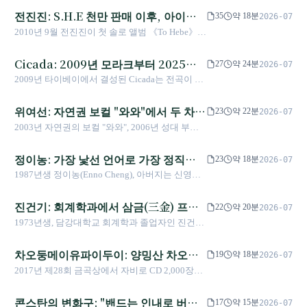
명의 전환점이 되었다. 10년 후 그녀는 타이베이
전진진: S.H.E 천만 판매 이후, 아이돌
35
약 18분
2026-07
대구장에서 직접 쓴 편지를 읽어 내려갔다: "나는
체계를 하나씩 내려놓은 가수
2010년 9월 전진진이 첫 솔로 앨범 《To Hebe》를
떠나지 않았다. 말을 잘 들어서가 아니라, 진정으
발매했을 때, 포스터 카피는 "데뷔 10년 슈퍼 루
로 원했기 때문이다."
키"라고 쓰여 있었다 — 그해 S.H.E는 이미 천만 장
Cicada: 2009년 모라크부터 2025년
27
약 24분
2026-07
이상의 음반을 팔았다. 11년 후 그녀는 제32회 금
반구를 가로지른 빙하까지, 16년의 현장
2009년 타이베이에서 결성된 Cicada는 전곡이 기
상가무대에서 엄마에게 "엄마, 수도세 낭비 안 했
녹음
악곡이며 보컬이 없는 독립 밴드다. 창단 멤버인
어요, 금상 탔어요"라고 외쳤다. 신주 객가 소도시
피아니스트 장즈제(타이베이예술대 예술사 석사)
위여선: 자연권 보컬 "와와"에서 두 차례
에서 타이베이 소돔 무대까지, 화연 레코드가 키
23
약 22분
2026-07
는 그해 모라크 태풍 뉴스를 보고 첫 곡들을 썼다.
운 아이돌은 25년 동안 광고, 예능, 중국 시장, "문
금상 가왕까지, 그저 들리고 싶었던 이
2003년 자연권의 보컬 "와와", 2006년 성대 부상
이후 16년 동안 이들은 타이완의 사라지는 해안,
청 가후" 라벨을 하나씩 스스로 내려놓았다.
십 년
후 "Waa Wei"라는 이름으로 솔로 데뷔, 2020년과
해양 생태, 산림과 계류의 원천을 보컬 없는 앨범
2025년 두 차례 금상 최고 국어 여가왕 수상. 〈피
정이농: 가장 낯선 언어로 가장 정직한
들로 바꾸어 왔다. 서해안(《邊境消逝》2013), 동
23
약 18분
2026-07
개소재〉 네 언어로 노카이통을 애도하고,
해안 태평양(《仰望海平面》2015)을 거쳐 중앙산
노래를 쓰다 — 2016년 성소수자 커밍
1987년생 정이농(Enno Cheng), 아버지는 신영화
〈Ophelia〉 동음 버전으로 여성의 저항을 노래하
맥의 계류 원천(《棲居在溪源之上》2022, 15일
아웃부터 2023년 금곡상 대만어 부문
감독 정문당(鄭文堂). 2007년 배우 데뷔 금마장 후
며, 《진주형》에서 고통으로 피어난 용기를 담아
120km 원정)까지 나아갔다. 일본 영화 《한 남
보 진입, 2016년 페이스북 커밍아웃과 같은 달 이
더블 수상까지의 7년
진건기: 회계학과에서 삼금(三金) 프로
내기까지—그녀가 걸어온 이십 년은 중화권 대중
22
약 20분
2026-07
자》 음악을 맡아 일본 아카데미상 우수 음악상을
혼, 2022년 첫 전곡 대만어 앨범 《수역(水逆)》,
음악에서 가장 반직관적인 길이었다: 얼굴보다 목
듀서까지, 중화 팝 음악의 「괴성괴조」
1973년생, 담강대학교 회계학과 졸업자인 진건기
받았다. 2025년 《凝視白色的邊界》는 처음으로
2023년 제34회 금곡상에서 대만어 여가수상 + 대
소리를 더 알리고, 인격보다 작품을 더 오래 살게
금지선을 없앤 사람
는 중화 팝 음악사에서 보기 드문 "부재하는 저
현장을 타이완 밖으로 확장해 빙하를 따라 그린란
만어 앨범상 더블 수상. 그녀는 이렇게 말했다: "그
하는 것.
자"다. 그가 프로듀싱한 위여선, 쉬지아잉, 톈푸전,
드, 아이슬란드, 뉴질랜드를 지나고, 다시 쉐산으
차오둥메이유파이두이: 양밍산 차오둥
러면 내가 그렇게 익숙하지 않은 언어를 직접 써
19
약 18분
2026-07
팽지후이의 노래는 들어봤을 것이다. 하지만 그가
로 돌아와 고대 빙하가 남긴 흔적을 찾는다.
서, 나 자신을 매우 어렵게 만들자."
제에서 두 차례 금곡상 최우수 밴드까지
2017년 제28회 금곡상에서 자비로 CD 2,000장을
누구인지 모를 수도 있다. 2021년 제32회 금곡상
의 12년
찍은 4인조 밴드가 메이데이를 압도적으로 꺾고 3
최우수 앨범 프로듀서상, 2023년 금마상 최우수
관왕을 차지했다. 그들은 7년 동안 사라졌고, 그
콘스탄의 변화구: "밴드는 인내로 버티
영화 오리지널 주제가상, 2025년 금종상 드라마
17
약 15분
2026-07