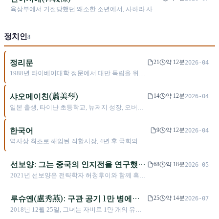
던/2014 프랑스오픈/2019 윔블던/2021 윔블
육상부에서 거절당했던 왜소한 소년에서, 사하라 사막
던/2023 프랑스오픈/2023 윔블던/2024 호주오픈).
을 도보로 횡단하며 역사를 새로 쓴 극지 러너가 되기까
2021 호주오픈에서 그랜드슬램 단식 4강에 진출한
지
최초의 대만 여성. 2025/7 윔블던 여자 복식 준우승.
정치인
8
정리문
21
약 12분
2026-04
1988년 타이베이대학 정문에서 대만 독립을 위해
단식한 운동권 소녀에서, 2026년 베이징에서 시진
핑에게 "양안 동포는 모두 중국인이다"라고 말한
샤오메이친(蕭美琴)
14
약 12분
2026-04
국민당 주석까지. 이 궤적 위에서 무슨 일이 있었
일본 출생, 타이난 초등학교, 뉴저지 성장, 오버린
는가?
졸업한 '전쟁 고양이(戰貓)'가 어떻게 타이완 역사
상 가장 성공적인 대미 대표가 되어 부총통의 자리
한국어
9
약 12분
2026-04
에 오르게 되었는가?
역사상 최초로 해임된 직할시장, 4년 후 국회의장
에 오르다. 어떠한 정치적 궤적인가?
선보양: 그는 중국의 인지전을 연구했
68
약 18분
2026-05
고, 나중에 중국은 그를 위성 지도 위에
2021년 선보양은 전략학자 허청후이와 함께 흑곰
그려 넣었다
학원을 공동 창립했고, 차오싱청은 6억 신타이완
달러를 기부해 지원했으며, 목표는 3년 안에 민방
루슈옌(盧秀燕): 구관 공기 1만 병에서
25
약 14분
2026-07
위 지원자 300만 명을 훈련하는 것이었다. 2024년
워싱턴 군사 구매 보험론까지, 불패의
2018년 12월 25일, 그녀는 자비로 1만 개의 유리
2월 민주진보당 비례대표 입법위원 신분으로 국
병에 담은 「구관 공기」를 참석 시민들에게 나누