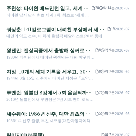
턴 사상 첫 올림픽 금메달을 기록했다
주천성: 타이완 배드민턴 일고, 세계 2
20
약 14분
2026-07
위의 높이를 펼치다
타이완 남자 단식 최초 세계 2위, 최초로 ‘세계 왕’
린단을 꺾은 인물. 국가대표팀에 합류한 뒤 연속
10패의 저조기, 맹장염 천공 후 기독교인으로 세
궈싱춘: 141킬로그램이 내려친 부상에서 세 차
19
2026-07
례받은 일화, 2023년 34세에 초기 대장암을 진단
례 올림픽 시상대에 오른 역도 여정
대만의 역도 선수, 세 차례 올림픽 메달리스트(2016 동메달,
받고 수술 후 며칠 만에 해외 경기 복귀해 거의 1
2021 금메달, 2024 동메달), 59킬로그램급 세계 기록 보유
년간 저조기를 견뎌낸 뒤, 이듬해 파리 올림픽에
자, 아메이족 마란부락 후예
왕젠민: 젠싱국중에서 출발해 싱커로 양
서 8강에 진출했다. 주천성은 타고난 재능에 의존
8
약 9분
2026-07
하지 않고 ‘연마’라는 라인-드리블 전술로 타이완
키스의 두 시즌을 이기게 하다
1980년 타이난에서 태어난 왕젠민은 대만 야구의
배드민턴이 설 수 있는 높이를 끊임없이 끌어올렸
미국 진출 역사에서 가장 대표적인 투수이다. 타이
다.
난 젠싱국중에 재학했고, 2005년 처음 메이저리그
지정: 10개의 세계 기록을 세우고, 50년
8
약 7분
2026-05
무대에 올랐다. 2006년 19승 6패로 산타나와 함께
이 지나도 타이완 정명을 위해 달리는 여
1944년 3월 15일 신주에서 태어난 지정은「도약하
아메리칸리그 다승 공동 1위(아시아 최초)에 올랐
자
는 영양」이라는 별명으로 타이완 육상 사상 가장
고, 2007년에도 19승 7패를 기록했다. 2008년 6월
뛰어난 여자 선수로 자리매김했다. 1968년 멕시코
루옌쉰: 윔블던 8강에서 5회 올림픽까지,
주루 중 부상을 입은 뒤 그의 커리어는 전환점을 맞
7
약 7분
2026-07
올림픽에서 그녀는 80m 허들 10초51로 동메달을 획
았다. 2018년 다큐멘터리 《후경: 왕젠민》이 개봉
대만 테니스의 최장거리 행진
2010년 윔블던에서 루옌쉰은 7번 시드 앤디 로딕을
득하며 타이완 최초의 여자 올림픽 육상 메달을 안
했으며, 2023년 WBC와 2024년 WBSC 프리미어12
꺾고 대만 남자 선수로는 처음으로 그랜드슬램 8강
겼고, 선수 생활 동안 총 10개의 세계 기록을 수립했
에서는 중화 타이베이 대표팀 불펜 코치를 맡았다.
에 진출했다. 2004년 아테네부터 2021년 도쿄까지 5
셰수웨이: 1986년 신주, 대만 최초의 그
다. 은퇴 후 로드 러닝 보전에 헌신했으며, 80대를 넘
5
약 7분
2026-05
회 올림픽에 연속 출전하여 대만 현대 테니스 역사
긴 지금도 타이완 정명 운동 현장에서 활발히 활동
랜드슬램 챔피언과 여자 복식 금배 일곱
1986/1/4 신주 출생, 부친 셰쯔룽(대만자동차여객
상 가장 멀리 간 선수가 되었다. 은퇴 후 테니스 아카
하고 있다.
개
버스 기사)은 2023/10 별세. WTA 단식 최고 순위 23
데미를 설립하여, 자신의 윔블던 기록을 뛰어넘을
위(2013). 그랜드슬램 여자 복식 우승 7회(2013 윔블
린이지에(林義傑)
대만 소년이 나타나기를 기다리고 있다.
약 7분
2026-07