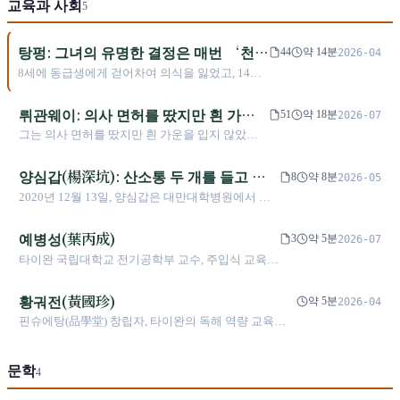
교육과 사회
5
문화적 주체성 사이에서 “공연예술”을 실천했다.
탕펑: 그녀의 유명한 결정은 매번 ‘천
44
약 14분
2026-04
재’라는 표지를 거부하는 일이었다
8세에 동급생에게 걷어차여 의식을 잃었고, 14세
에는 젠중 입학 추천을 거절했으며, 24세에는 트
랜스젠더로 커밍아웃했지만 대변인이 되기를 거
뤼관웨이: 의사 면허를 땄지만 흰 가운
51
약 18분
2026-07
부했고, 35세에 내각에 들어가며 처음 내건 조건
을 입지 않은 그는 사람을 살리는 일보다
그는 의사 면허를 땄지만 흰 가운을 입지 않았고,
은 ‘사무실 없음’이었다. 2025년 12월 2일, 그녀는
증명하기 더 어려운 일에 걸었다
팡신저우의 쥔이 교육 플랫폼을 이어받아 온라인
스톡홀름에서 Right Livelihood Award를 수상했
자기주도학습으로 타이완의 교육 격차를 메우려
양심갑(楊深坑): 산소통 두 개를 들고 제
다. 무대 위에서 그녀가 말한 것은 ‘나’가 아니라
8
약 8분
2026-05
했다. 그러나 전 세계 연구는 거의 한쪽을 가리킨
‘우리’였다.
자 구술시험에 나간 교육 철학자
2020년 12월 13일, 양심갑은 대만대학병원에서 퇴
다. 이런 도구는 애초에 부족하지 않은 아이들에
원해 산소통 두 개를 지참하고 부인과 아들의 동반
게 가장 도움이 된다는 것이다. 12년이 지난 지금,
아래 사범대학으로 가 박사과정 학생의 논문 구술시
예병성(葉丙成)
그가 건 일은 여전히 성공했다는 독립적 증거가
3
약 5분
2026-07
험을 맡았다. 8개월 후 그가 세상을 떠났는데, 그것
없다. 그리고 그가 '증명할 수 없음'을 대하는 방식
타이완 국립대학교 전기공학부 교수, 주입식 교육에
이 생전 마지막 구술시험이었다. 아테네대학교 철학
은 그가 무엇을 포기했는가보다 더 기억할 만하
반기를 들고 게임화 학습 플랫폼 PaGamO를 개발하
박사, 교육부 최초 종신 국가강좌교수, 금정상(金鼎
다.
여 2014년 세계 교육 혁신 대상을 수상함
황궈전(黃國珍)
獎) 수상자인 그는 44년의 교육 경력으로 대만 교육
약 5분
2026-04
철학의 학문적 기초를 구축했다.
핀슈에탕(品學堂) 창립자, 타이완의 독해 역량 교육을
추진하며 '시험은 잘 치지만 사고하지 못하는' 교육적 곤
경을 변화시키기 위해 헌신함
문학
4