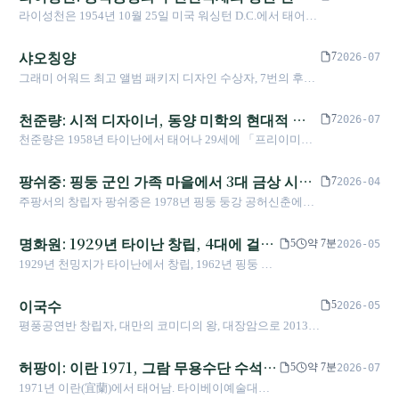
만 난 대머리 캐릭터로 바꾸고, 그것이 자신을 대
1천만 모금), 정치 선거(차이잉원 2016년 '대만을
가교자
라이성천은 1954년 10월 25일 미국 워싱턴 D.C.에서 태어났
로 성장하여 2026년에도 홍콩에서 25주년 특별전
신해 '퇴근하고 싶다'고 외치게 했다. 그것을 그린
밝히다' 및 두 차례 대통령 취임식 메인 비주얼), 국
으며, 아버지 라이자구는 외교관이었다. UC 버클리 연극예
을 열고 있다.
후자웨이는 월급 9,000타이완달러의 디자인 보조
영사업 식별 시스템(경제부, 관광서, 중국석유, 대
술 박사(1983). 1984년 아내 정내주, 이립군, 이국수 등과 공
샤오칭양
에서 뜻밖에 타이완 최초로 조회 수 1억을 돌파한
7
2026-07
만전력), 예술 공간(타이중 녹미도, 베니스 비엔날
동으로 공작공방(表演工作坊)을 창립하였다. 1986년 《암련
블로그의 주인공이자 그림 에세이 창작의 개척자
그래미 어워드 최고 앨범 패키지 디자인 수상자, 7번의 후보
레 대만관)에 걸쳐 있다. 융전지즈 스튜디오는 타
도원화(暗戀桃花源)》 초연, 1992년 영화로 각색하여 임청
가 되었다. 대머리 캐릭터는 영원히 순진하고 늙
지명 끝에 부녀 협업으로 정상에 오르다, 대만 디자인을 세
이베이와 가오슝 보얼 창고에 거점을 두고 있으
하가 주연을 맡았다. 2007년 제11회 국가문예상을 수상하였
지 않지만, 그것을 그린 사람은 성장한다. 그래서
계 무대에 올린 대표 인물
며, 그는 벨기에와 런던에서 대학원을 다녔으나
천준량: 시적 디자이너, 동양 미학의 현대적 번
으며, 이 영예를 두 차례 수상하였다. 2013년 5월 진향홍, 황
7
2026-07
그녀는 캐릭터가 자신과 함께 퇴장해 '역사적 인
세 곳 모두 졸업하지 않았다. 그는 스스로 '디자이
레이, 맹경휘와 공동으로 우진연극제를 창립하였으며, 이는
역자
천준량은 1958년 타이난에서 태어나 29세에 「프리이미지
물'이 되게 했다.
너 녜융전이기 전에 그는 시민 녜융전'이라고 말한
양안에서 가장 영향력 있는 중화어 연극제 중 하나이다.
디자인」(Freeimage Design)을 설립하였으며, 업계에서 「시
다. 2024년부터 네 개 국영사업 식별 프로젝트를
2015년 상하이 상극장(上劇場)이 개관하였다. BBC는 그를
적 디자이너」로 불린다. 그는 서예, 여백, 동양적 이미지를
팡쉬중: 핑둥 군인 가족 마을에서 3대 금상 시상
연이어 수주했고, 2026년 대만전력 LOGO 공개 당
7
2026-04
"오늘날 가장 뛰어난 중문 극작가"로 평가하였다.
통해 현대 디자인 언어를 재해석하였으며, 작품 영역은 출판
일 '정치적 보은' 논란이 터졌다.
식의 비주얼 디렉터로
주팡서의 창립자 팡쉬중은 1978년 핑둥 둥강 공허신춘에서
제본, 기업 아이덴티티, 국가 행사에 이른다. 2005년 「천원
태어났으며, 사립 푸싱상공 미공과와 국립타이완예술대학
지방」 국만 식기 시리즈가 마카오 디자인 비엔날레 심사위
교 공예디자인학과 금속공예 전공 야간부를 거쳤다. 2013년
명화원: 1929년 타이난 창립, 4대에 걸친
원 대상을 수상하였다. 오랫동안 디자인 교육에 헌신해 온
5
약 7분
2026-05
주팡서를 설립했고, 2016년부터 금곡상, 금종상, 금마상이라
그는 1980년대 이후 대만에서 가장 영향력 있는 그래픽 디자
가씨 가문의 가극 제국
1929년 천밍지가 타이난에서 창립, 1962년 핑둥 차
는 타이완 3대 금상 시상식의 메인 비주얼을 잇달아 맡았으
이너 중 한 명이다.
오저우로 이전. 2대 천성복이 현대 극장 기술을 도입
며, 금곡상 최우수 장정 디자인 부문에 일곱 차례 후보로 올
하여 가극을 국가극장에 올렸다. 천지현황일월성진
이국수
랐다. 군인 가족 마을에서 보낸 어린 시절의 낡은 사물 감각
5
2026-05
8개 자단을 거느리고, 2024년 《산희》 4차 투어로
부터 3대 금상 시상식의 동시대적 서사에 이르기까지, 그는
평풍공연반 창립자, 대만의 코미디의 왕, 대장암으로 2013년
창단 95주년을 맞이했다.
시각 언어를 통해 타이완의 기억과 시대를 병치한다.
7월 2일 별세, 향년 58세
허팡이: 이란 1971, 그람 무용수단 수석에
5
약 7분
2026-07
서 2024 금마 주시각 무용수까지
1971년 이란(宜蘭)에서 태어남. 타이베이예술대학