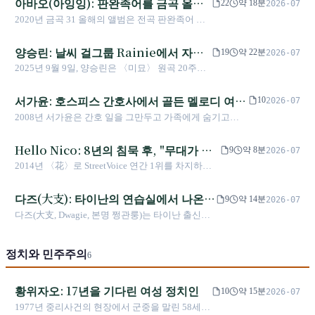
아바오(아잉잉): 판완족어를 금곡 올해
22
약 18분
2026-07
관왕으로 이어진다—금곡상, 금종상, 금마상 모두
의 앨범에 올린 그 퓨처 팝 가수
2020년 금곡 31 올해의 앨범은 전곡 판완족어 일
한 자루 기타와 한 번 부러진 다리로 걸어온 길.
렉트로닉 음악 앨범 《kinakaian 어머니의 혀》에
수여되었다. 아바오(Aljenljeng Tjaluvie, 1981년
양승린: 날씨 걸그룹 Rainie에서 자작
19
약 22분
2026-07
타이둥 진펑)는 R&B 듀오 Abao & Brandy로 데뷔
〈미묘 2025〉의 프로듀서 칸까지
2025년 9월 9일, 양승린은 〈미묘〉 원곡 20주년
한 뒤 10년간 간호사로 근무했고, 2019년
이 되는 같은 달 같은 날에 직접 제작한 〈미묘
Dizparity와 함께 족어를 퓨처 팝으로 만들어 「원
2025〉를 발매했다. 2000년 BMG 버추얼 걸그룹
서가윤: 호스피스 간호사에서 골든 멜로디 여왕
주민 음악 = 보존」이라는 등식을 다시 썼다.
10
2026-07
4 in Love로 데뷔하고, 2005년 〈미묘〉로 중화권
까지, 오디션 우승을 창작의 주제로 바꾼 사람
2008년 서가윤은 간호 일을 그만두고 가족에게 숨기고
대중음악계를 평정하며, 2012년 홍콩 홍관(紅磡)
《슈퍼 스타 빛나는 무대》 3기에 지원했으며, 기차표를 사
에서 3미터 거꾸로 매달려 〈나를 데려가줘〉를
서 타이중으로 돌아갈 뻔했다. 〈백마를 타고〉는 가극(歌
Hello Nico: 8년의 침묵 후, "무대가 그
부르며 얼굴 전체의 모세혈관이 터진 여가수는,
9
약 8분
2026-07
仔戲)을 오디션 무대에 가져왔고, 2018년 《심리학》으로
25년간 무대에서 「누구에 의해 정의되는가」와
리웠다"
2014년 〈花〉로 StreetVoice 연간 1위를 차지하고
골든 멜로디 여왕과 최우수 중국어 앨범을 동시에 수상했
협상해 왔다——프로듀서 칸에 자신의 이름을 쓰
2016년 금곡상 신인상 후보에 오른 대만 밴드. 이후
다. 이후 《주다》와 〈함께 있지 않으면 헤어지지 않는
기까지.
8년간 침묵했다. 잔위팅은 "음악을 하는 데 가장 큰
다즈(大支): 타이난의 연습실에서 나온
다〉에 이르러, 그녀는 평가받던 인생을 서서히 자신의 문
9
약 14분
2026-07
어려움은 자기 자신과 타협하지 못하는 것"이라고
제로 바꾸어 써 내려갔다.
대만어 랩의 "교장"
다즈(大支, Dwagie, 본명 쩡관룽)는 타이난 출신의
말했다. 2024년, 그들은 《Plan B》를 들고 돌아왔
대만 래퍼이자 음악 스튜디오 "런런유궁롄"의 창설
다.
자다. MU 게시판과 마옌 레코드의 《설찬연화》에
정치와 민주주의
서 〈台灣SONG〉, 《인(人)》, 동물권, 《대힙합시
6
대》, 그리고 타이난의 힙합 교육까지, 그는 대만어
랩과 지역의 현장과 공적 의제와 새로운 세대의 육
황위자오: 17년을 기다린 여성 정치인
10
약 15분
2026-07
성과 대만의 주체 의식을 같은 하나의 마이크 안에
1977년 중리사건의 현장에서 군중을 말린 58세의
담았다. 그리고 타이난을, 대만 랩의 역사가 건너뛸