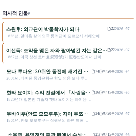
교 무용과 졸업 후 1995년 미국으로 건너가 마사 그
람 무용수단(Martha Graham Dance Company)에 입
역사적 인물
단, 1999년 수석 무용수로 승진. 2007년 귀국하여 라
9
팡 LAFA 설립(2010년 종료). 다큐멘터리 《내 마음
나의 길》(2020). 2024년 금마 영화제 주시각 무용
스원후: 외교관이 박물학자가 되다
22
2026-07
디자인 담당. 2025년 인터뷰에서 신체 노화 문제를
1856년, 열아홉 살의 영국 통역관이 포르모사 서해안에서
논함.
처음 본 새를 기록했다. 4년 후, 그는 52편의 논문으로 세계
에 이 섬에 어떤 생물이 사는지 처음으로 알렸다. 그는 열네
이선득: 조약을 맺은 자와 팔아넘긴 자는 같은
22
2026-07
살에 런던에서 세상을 떠났지만, 그가 이름 붙인 종들은 오
사람
1867년, 미국 상선 로버호(羅發號)가 恒春반도에서 난파하
늘날까지 대만의 산과 숲 속에 살아 있다.
여 14명이 파족(排灣族)에게 살해되었다. 미국 영사 이선득
은 여덟 차례 타이에 건너가 교섭하여, 청 정부의 참여 없이
모나·루다오: 20위안 동전에 새겨진 항
74
약 20분
2026-04
원주민 추장 탁극독(卓杞篤)과 협약을 체결했다. 그리고 그
일 영웅과 중국도 일본도 없던 세계
2001년, 타이완 중앙은행은 항일 영웅 모나·루다
는 포르모사에 대한 모든 지식을 가지고 일본 정부로 이직
오의 얼굴을 20위안 동전에 새겼다. 그러나 조폐
했다. 5년 후, 일본은 그의 정보를 활용하여 타이에 출병했
공장은 국내 사료를 샅샅이 뒤져도 그의 사진을
핫타 요이치: 수리 전설에서 「사람을
다.
26
약 15분
2026-05
찾지 못했고, 결국 한 일본어 잡지에서 그 이미지
무는 대수로」까지, 기술 관료의 식민지
1920년대 일본인 기술자 핫타 요이치는 타이완 자
를 건져냈다. 1930년 우서 운동회가 열리던 그 새
적 각인
난 평원에 우산터우 저수지와 자난 대수로를 건설
벽부터 약 40년 동안 인류학 표본이 되었던 한 구
했다. 이 세계적 규모의 공사는 농업의 풍작을 가
우바이푸(안도 모모후쿠): 자이 푸쯔에
의 유해에 이르기까지, 세 정권은 저마다 그를 필
24
약 20분
2026-07
져왔지만, 동시에 식민지 수탈의 성격과 농민에게
요로 했다. 그러나 그가 실제로 지키려 했던 무지
서 세계의 식탁으로, 타이완의 유전자와
1961년, 안도 모모후쿠는 장궈원의 라면 특허 출
부과된 무거운 부담 때문에 일부 농민에게 「사람
개다리, 문면, Gaya가 있는 세계에는 애초에 중국
일본식 포장이 빚은 세계적 전설
원권을 2,300만 엔에 사들였다. 이는 단순한 상업
을 무는 대수로」로 불렸다. 이 글은 핫타 요이치
도 일본도 없었다.
거래가 아니라 발명의 정의권을 둘러싼 초국적 힘
'소우렴: 유영전의 후광 뒤에서 수성을
의 공과, 그의 관리 철학이 지닌 양면성, 그리고 이
21
약 15분
2026-06