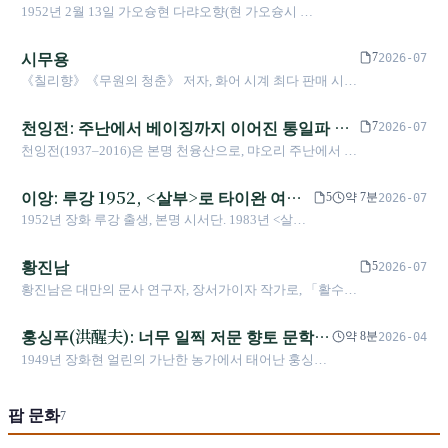
타이완 초대 문화부 장관이 된 공공 지식
1952년 2월 13일 가오슝현 다랴오향(현 가오슝시 다
1973년 호세와 서사하라에서 결혼해 산문으로 폭
인
랴오구) 출생. 캔자스 주립대학교 영미문학 석사, 학
발적인 인기를 얻었으며, 계엄 시대 대만인들이 먼
력 기술에 차이 존재(P0⚠️). 1985년 12월 『야화집』
시무용
곳을 상상하는 창구가 되었다. 1979년 호세가 잠수
7
2026-07
초판 출간, 21일 만에 24쇄, 4개월 만에 10만 부 돌
중 사고로 사망했다. 1990년 각본을 쓴 <녹록홍진>
《칠리향》《무원의 청춘》 저자, 화어 시계 최다 판매 시
파. 2012-2014년 타이완 초대 문화부 장관(마잉주
으로 금마장 8개 부문을 수상했다. 1991년 1월 4일
인, 몽골족
임명). 『다장하이 1949』 2009년 출간.
타이베이 롹민 총병원에서 자살했으며, 향년 47세
천잉전: 주난에서 베이징까지 이어진 통일파 문
7
2026-07
였다.
학의 양심
천잉전(1937–2016)은 본명 천융산으로, 먀오리 주난에서 태
어나 잉거에서 성장했다. 1964년 〈장군족〉에서 외성인 퇴
역 노병과 대만 미성년 성매매 여성의 비극을 그려 이름을
이앙: 루강 1952, <살부>로 타이완 여성
5
약 7분
2026-07
알렸고, 1968년 「민주대만연맹 사건」으로 징역 10년을 선
주의 문학의 개척자
1952년 장화 루강 출생, 본명 시서단. 1983년 <살부>
고받았다(1975년 장제스 사망 특사로 조기 출옥). 1985년
가 연합보에 연재되며 가정폭력 소재로 타이완 문단
《인간》 잡지를 창간해 대만 르포르타주 문학의 선구를 열
을 충격에 빠뜨림. 1991년 <미원>. 2004년 프랑스 예
황진남
었다. 1988년 중국통일연맹을 창립하고 초대 주석을 맡았으
5
2026-07
술문학훈장 기사 작위 수훈. 작품이 영어, 프랑스어,
며, 2006년 뇌졸중 이후 베이징으로 이주했고 2016년 베이
황진남은 대만의 문사 연구자, 장서가이자 작가로, 「활수래
독일어, 일본어 등 다국어로 번역되어 타이완에서
징에서 병사했다. 그는 대만 전후 문학에서 가장 논쟁적인
책방(活水來冊房)」 페이지를 통해 대만 역사와 헌책 문화를
가장 국제적 주목을 받는 여성 작가 중 한 명.
통일파 작가이자, 향토문학 논쟁에 「쉬난춘」이라는 필명
공유하며, 《대만 역사상 가장 재미있는 대만사》 등의 저서
훙싱푸(洪醒夫): 너무 일찍 저문 향토 문학의
약 8분
2026-04
으로 개입한 핵심 이론가였다.
가 있다.
거성
1949년 장화현 얼린의 가난한 농가에서 태어난 훙싱푸
는 18세에 첫 소설을 발표했다. 33세에 교통사고로 세
상을 떠나기 전까지 초등학교 교사로서 향토 문학을 창
팝 문화
작했으며, 짧은 15년 동안 《헤이<0xEB><0xAA>
7
<0x90>칭짜이(黑面慶仔)》, 《오토(吾土)》, 《산시(散