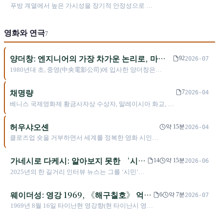
한국 치어 대표
푸방 계열에서 높은 가시성을 장기적 안정성으로 바
꾼 한국 치어 — 구장과 상업 콘텐츠의 이중 축으로
자리 잡았다.
영화와 연극
7
양더창: 엔지니어의 가장 차가운 논리로, 마음
92
2026-07
의 가장 뜨거운 고독을 촬영하다
1980년대 초, 중영(中央電影公司)에 입사한 양더창은
'Herzog, Bresson, Yang'이 인쇄된 티셔츠를 입고 자신을 두
거장 뒤에 배치했다. 미국 잠수함 엔지니어 직을 포기하고
채명량
7
2026-04
30대 초반에 돌아와 영화 공부를 시작한 이 남자는, 이후 칸
베니스 국제영화제 황금사자상 수상자, 말레이시아 화교, 슬
영화제 최고 감독상을 수상한 최초의 대만인이 되었지만,
로우 시네마의 미학 대가
《일일(一一)》은 그가 생존해 있는 동안 17년 동안 대만 극
허우샤오셴
상에서 상영되지 못했다. 그는 가장 차가운 방법으로, 우리
약 15분
2026-04
가 가장 보지 않으려 하는 뒷모습을 촬영했다.
클로즈업 숏을 거부하면서 세계를 정복한 영화 시인—
반(反)영화 문법의 영상 혁명가
가네시로 다케시: 알아보지 못한 ‘시
14
약 15분
2026-06
민’에서 세계가 잊어 주기만을 바라는
2025년의 한 길거리 인터뷰 뉴스는 그를 ‘시민’으
아시아의 초절정 미남으로
로 표기했다. 이는 어쩌면 가네시로 다케시가 가
장 바라던 순간이었을지도 모른다. 17세에 오토바
웨이더성: 영강 1969, 《해구칠호》 억
6
약 7분
2026-07
이를 사기 위해 광고를 찍은 때부터 타이완·일본·
대 박스오피스에서 베니스 경쟁 부문에 오
1969년 8월 16일 타이난현 영강향(현 타이난시 영강
홍콩을 가로지르는 국제적 스타가 되기까지, 그는
른 대만 서사 영화 감독
구) 출생. 위안둥(遠東) 공전 전기과 졸업. 2008년
늘 연예계의 정점에서 ‘사라지는 법’을 연습해 왔