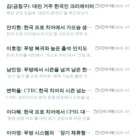
戲)》 등 고전을 남겼다. 그는 대만 농촌이 농업에서 공
김(금침구): 대만 거주 한국인 크리에이터
3
약 9분
2026-07
상업으로 전환되는 실제 모습을 포착하여 문우들로부
백만 규모 도달로 ‘대만의 한국인’을 헤드라인이 아
터 '훙싱푸스키'라 불리며 전후 대만 문학의 지워지지 않
닌 일상 시청 콘텐츠로 바꿨다.
는 전원(田莊)의 목소리가 되었다.
안지현: 한국 프로 치어에서 가오슝 생활
2
약 9분
2026-07
까지
한국 프로 치어에서 타이강 윙 스타즈의 주력 외국
인 멤버로—국경을 넘는 공연 경험을 가오슝 홈구장
에 가져오고, 2026년 타이베이 돔 일정 또한 부상 조
이호정: 푸방 복귀와 높은 출석·인지도
2
약 8분
2026-07
정과 사이드 라인 역할을 관찰할 수 있는 공개적 분
한국 치어를 대만에서 ‘게스트 자리’에서 ‘고정 로스
기점이 되고 있다.
터’로 옮기는 상징.
남민정: 푸방에서 시즌을 넘겨 남은 한국
1
약 8분
2026-07
멤버
‘단기 열기’를 프로 치어로 ‘예측 가능한 출연’으로
바꾼다.
변하율: CTBC 한국 치어의 시즌 넘는 기
1
약 9분
2026-07
둥
CTBC 브라더스의 한국 응원 대표에서 시즌을 넘는
잔류까지—높은 인기 뒤에서 그녀는 공개 인터뷰에
서 가족 건강 문제가 자신의 감정에 끼친 영향을 솔
이다혜: 한국 프로 치어에서 CPBL 대표
1
약 10분
2026-07
직히 털어놓으며 응원 노동자의 실제 압력 면을 보
얼굴까지
‘원정 관중 버즈’를 대만 장기 성장으로 바꾼 인물.
여 주었다.
이아영: 푸방 시스템의 ‘장기 체류형’
1
약 9분
2026-07