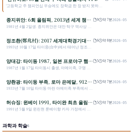
더블 MVP로 은퇴하기까지의 농구 인생'
'고등학교 주 챔피언십 우승에도 장학금 한 장 받지 못하고,
드래프트에서 아무도 선택하지 않고, 15일 만에 두 차례 방
출당한 후—그는 전 세계에 '린사니티'를 알렸다'
종지위안: 6회 올림픽, 2013년 세계 챔피
9
약 7분
2026-05
언, 한 걸음 모자란 올림픽 메달
1981년 4월 2일생. 종지위안은 대만 탁구 역사상 가
장 오랫동안 활약한 선수이다. 2000년 시드니부터
2024년 파리까지 6회 연속 대만을 대표하여 올림픽
정조촨(鄭兆村): 2017 세계대학경기대회
6
약 8분
2026-05
에 출전했으며, 2013년 세계 탁구 선수권 대회에서
마지막 투척 91.36m, 아시아 창던지기가
1993년 10월 17일 타이중(台中)에서 태어난 정조촨
천젠안과 함께 남자 복식 세계 챔피언을 차지했다.
달라지다
은 타이완 창던지기 역사상 가장 뛰어난 선수이다.
올림픽 메달은 그의 커리어 유일한 아쉬움으로, 가
2017년 타이베이 세계대학경기대회 남자 창던지기
양대강: 타이동 1987, 일본 프로야구 햄
장 가까이 다가선 것은 2012년 런던 동메달 결정전
5
약 7분
2026-05
결승전에서 마지막 투척으로 91.36m를 기록하며 역
에서의 패배였다. 은퇴 후 중산대학교 체육 부교수
10년 글러브상에서 자이언트 FA까지 아
1987년 1월 17일 타이동시 출생, 아메이족, 구명 양
전 금메달을 획득, 아시아 신기록을 세웠다. 이로써
로 임용되었다.
메이족 외야수
중수. 국립 타이동대학 부속 체육고등학교 중학교부
아시아 최초로 90m를 넘긴 창던지기 선수가 되었으
졸업 후 일본 후쿠오카 제1고등학교 진학. 2005년
양촨광: 타이둥 부족, 로마 은메달, 9121
며, 당시 세계 역사상 12위에 해당하는 기록이었다.
5
약 7분
2026-05
일본 프로야구 드래프트에서 햄/소프트뱅크 더블 1
2019년 아시아 육상선수권대회에서 86.72m로 금메
점 세계 기록의 아시아 아이언맨
1933년 7월 10일 타이둥 마란 아메이족 부족에서 태
순위 지명, 햄이 추첨 성공. 2012년 태평양리그 외야
달, 다이아몬드리그 상하이 대회에서 87.12m로 은
어난 양촨광은 타이완 최초의 올림픽 메달리스트이
수 글러브상(대만 야수 최초). 2016년 FA로 요미우
메달을 획득했다. 2021년 도쿄 올림픽에서는 부상
다. 1960년 로마 올림픽 10종 경기에서 8334점으로
허슈징: 윈베이 1991, 타이완 최초 올림픽
리 자이언트 이적. 일본 프로야구 통산 1322경기
5
약 7분
2026-05
을 안고 출전했으나 결승에 진출하지 못했다. 세계
은메달을 획득했으며, 1963년 9121점으로 세계 기
105홈런 482타점 타율 .270. 2021년 말 자이언트를
금메달 2관왕 53kg급 역도 선수
1991년 5월 9일 윈린현 룬베이향 카자 가정에서 출
기록 보유자는 체코의 얀 젤레즈니(Jan Železný)의
록을 경신하고 장대높이뛰기 4.83m 기록으로 국제
떠나 독립리그 전향.
생, 신장 159cm. 2012년 런던 올림픽 여자 53kg급에
98.48m이다.
육상 연맹(IAAF)의 점수 기준을 변경하도록 만들었
서 219kg(96+123)로 은메달 획득, 이후 금메달 수령
다. 2007년 1월 27일 미국 캘리포니아에서 뇌졸중으
과학과 학술
자 자오창링(카자흐스탄)이 도핑 검사 부적합 판정
6
로 타계하여 73세를 일기로 삶을 마쳤다. 2025년 4
을 받아 2020년 12월 금메달로 승격. 2016년 리우 올