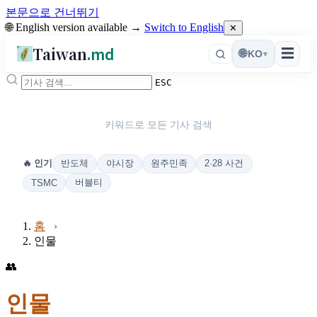
본문으로 건너뛰기
🌐 English version available →
Switch to English
✕
Taiwan
.md
☰
🌐
KO
▾
ESC
키워드로 모든 기사 검색
반도체
야시장
원주민족
2·28 사건
🔥 인기
버블티
TSMC
홈
인물
👥
인물