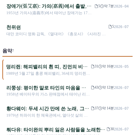
《해구칠호》 약 5억 3천만 신대만달러 흥행(대만
장애가(張艾嘉): 가의(嘉義)에서 출발,
다.
5
약 7분
2026-04
영화 기록). 2011년 《사이더크·바라이》 제68회 베
《童年》 원곡에서 《相애상친(相愛相
1953년 가의시(嘉義市)에서 태어난 장애가는 17세
니스 국제 영화제 경쟁 부문 진출, 금사상 경쟁. 제48
親)》 감독까지
에 《몽중인(夢中人)》으로 연예계에 발을 들였다.
회 금마장 작품상 수상. 현재 《대만 삼부곡》 서사
《童年》(나대우 1981년 작곡)은 그녀의 노래이고,
천위쉰
프로젝트 준비 중.
5
2026-07
《애의 대가(愛的代價)》(이종성 1992년 작곡)은 그
대만 코미디 영화 감독, 《열대어》《총포사》《사라진 발
녀의 가장 널리 알려진 대표작이다. 1986년 《최애
렌타인데이》 창작자
(最愛)》로 금마장(金馬獎) 여우주연상을 수상했으
며, 2017년 《상애상친》은 금마장 감독상과 각본
음악
7
상에 후보에 올랐다. 배우, 감독, 가수 세 가지 정체
성을 넘나들며 50년 이상 활동해 왔다.
덩리쥔: 해피밸리의 흰 띠, 진먼의 비닐
31
약 16분
2026-05
봉지 공기, 치앙마이의 5분의 시차
1989년 5월 27일 홍콩 해피밸리, 36세의 덩리쥔이
머리에 '민주 만세' 흰 띠를 두르고 가슴에 '계엄 반
대' 패를 걸고, 그녀가 한 번도 부른 적 없는 〈내
리쭝성: 평이한 말로 타인의 마음을 다
43
약 12분
2026-07
집은 산 너머에 있다〉를 불렀다. 그날 이후 그녀
써내려가고, 《산언덕》에서야 비로소
1958년 베이터우의 가스 판매점에서 태어난 리쭝
는 다시 본토에 발을 디디지 않았다. 윈린 군 가족
자신을 말하다
성은 다시 돌아가 가스를 배달하는 것이 두려워
마을의 리윈에서, 다섯 번 진먼을 위문한 군중의
평생 노래를 썼다. 그는 서민적이고 평이한 말로
황다웨이: 두세 시간 만에 쓴 노래, 그는
연인, 일본 유선 대상 3연패의 외국인까지, 그녀는
37
약 14분
2026-07
천수화, 신샤오치, 린이롄 세대의 여성 가수들을
42년에 걸쳐 부드러움을 정치적 자세로 노래했고,
남은 생애 동안 잊고자 했다
1979년 하와이의 한 체육관에서, 열다섯 살의 황
위해 사랑과 인생의 고비를 다 써냈고, 사람의 마
마지막에는 치앙마이에서 평생 찾던 그 한 봉지의
다웨이는 헤비메탈 콘서트를 본 뒤 집으로 돌아와
음을 엿본다는 백거이에 비유되었다. 그러나 타인
깨끗한 공기를 찾지 못했다.
선생님이 준 기타를 붙들고 독학을 시작했다. 그
뤄다유: 타이완의 뿌리 잃은 사람들을 노래한
의 속내를 가장 잘 이해하던 이 사람은 자신의 중
30
2026-07
는 중국어를 그다지 잘하지 못했고, 야오뤄룽과
년과 아버지에 대해서는 55세의 《산언덕》, 60세