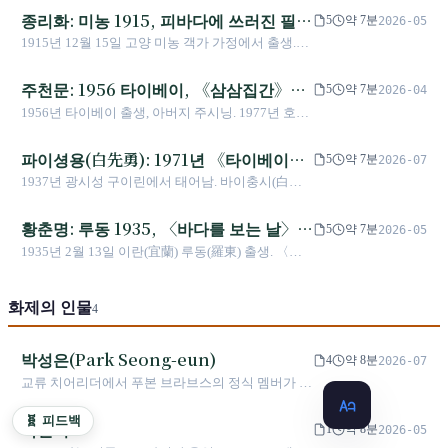
종리화: 미농 1915, 피바다에 쓰러진 필경
5
약 7분
2026-05
자
1915년 12월 15일 고양 미농 객가 가정에서 출생.
1938년 중국 동북으로 건너가 1946년 대만 귀환. 대
표작 《릿산농장》(장편), 《원향인》(단편, 1959년
주천문: 1956 타이베이, 《삼삼집간》에
5
약 7분
2026-04
완성), 《가난한 부부》. ‘피바다에 쓰러진 필경
서 《비정도시》 베니스 금사까지
1956년 타이베이 출생, 아버지 주시닝. 1977년 호란
자’라 불리며 종종 ‘대만 토착문학의 아버지’라 존경
성 등과 함께 《삼삼집간》을 창간. 장기간 구효현
받지만(이 호칭은 논란 있음). 1960년 8월 4일, 혈액
의 전속 각본가로 활동하며, 대표작 《비정도시》는
파이셩용(白先勇): 1971년 《타이베이런
을 토하며 사망, 향년 44세.
5
약 7분
2026-07
1989년 베니스 국제영화제 금사상 수상. 1994년
(台北人)》에서 청춘판 《목단정(牡丹
1937년 광시성 구이린에서 태어남. 바이충시(白崇
《황수수기》로 시보문학장 장편소설 대상 수상. 각
亭)》 20주년 투어까지
禧)의 아들. 1956년 국립대만대학교 외국문학과 입
본 작품으로 《호남호녀》《남국재견남국》 등이
학, 왕원싱(王文興) 등과 함께 《현대문학(現代文
황춘명: 루동 1935, 〈바다를 보는 날〉에
있음.
5
약 7분
2026-05
學)》 창간. 1971년 《타이베이런》 14편 단편소설
서 〈아들의 대형인형〉까지, 소인물을
1935년 2월 13일 이란(宜蘭) 루동(羅東) 출생. 〈바
집 출간. 1983년 《얼자(孽子)》 출간. 2003년 청춘
그린 작가
다를 보는 날〉 1967년, 〈아들의 대형인형〉 1969
판 《목단정》 기획 착수, 2004년 4월 초연, 2024년
년 발표, 대만 향토문학의 핵심인 소인물 서술을 대
20주년 맞이. 2003년 국가문예상 수상.
화제의 인물
표. 1977년 향토문학 논쟁. 우삼련(吳三連) 문예상,
4
국가문예상 수상. 차남 황국준(黃國峻, 작가) 2003년
6월 20일 자살. 후셰셴(侯孝賢) 1983년 작품을 영화
박성은(Park Seong-eun)
4
약 8분
2026-07
로 각색. 2026년 현재 생존.
교류 치어리더에서 푸본 브라브스의 정식 멤버가 되
기까지, 빠른 적응력과 무대 안정감을 바탕으로 한
국인 치어리더 5인방의 새로운 세대를 대표한다.
🧬 피드백
박민서
1
약 8분
2026-05