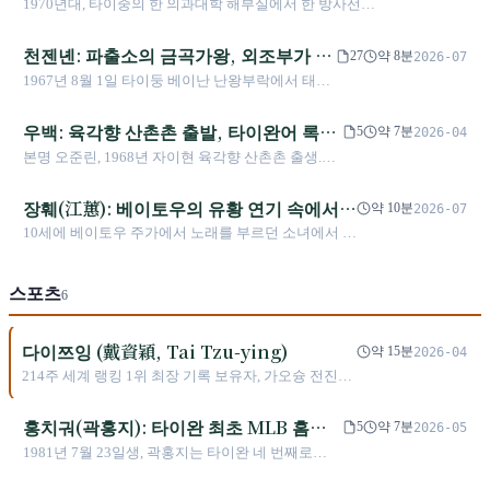
이, 자신도 열아홉 번 이사하며 길을 찾다
1970년대, 타이중의 한 의과대학 해부실에서 한 방사선과
천자리가 자신의 감정을 가사로 옮겨 주는 데 기
의 《새로 쓴 옛 노래》에 이르러서야 정면으로
의대생이 몰래 노래 연습을 했다. “그곳은 울림이 좋고, 내
대어, 쉰 목소리 하나로 화어 음악계에서 맨손으
입을 열었다. 또한 그는 여성의 노래로 먹고산다
가 노래하는 줄 아무도 모를 테니까.” 훗날 그는 〈루강 소
천젠녠: 파출소의 금곡가왕, 외조부가 남
로 출발했다. 〈니바워관쭈이〉는 두세 시간 만에
27
약 8분
2026-07
고 자조하는 동시에, 실제 삶의 감정적 선택 때문
진〉, 〈아시아의 고아〉, 〈동방지주〉를 써서 한 세대를
쓰였지만, 그는 남은 생애 동안 그것을 잊고자 했
긴 노래를 손자가 바다로 쓰다
1967년 8월 1일 타이둥 베이난 난왕부락에서 태어
에 나쁜 남자라는 이름도 짊어지게 되었다.
대신해 “나는 누구인가”를 물었다. 그러나 뿌리 잃은 사람
다. 그는 장쉐량을 습관적으로 “외할아버지”라 불
났다. 1986년 경찰전문학교를 졸업하고 타이둥 관
들을 두루 노래한 이 사람 자신도 타이베이에서 뉴욕, 홍콩,
렀지만, 항렬로는 사실 종외손이었다. 평생 가문
산에 배치되어 경찰계에서 30년 10개월 근무했다.
우백: 육각향 산촌촌 출발, 타이완어 록
베이징으로 옮겨 다니며 29년 동안 열아홉 번 이사했다. 일
5
약 7분
2026-04
과 한 곡의 ‘국민가요’가 자신을 규정하는 것을 벗
1999년 33세에 첫 창작 앨범 《해양》을 발매했고,
흔 살이 되던 해, 그는 자신을 그저 “대단한 생존자”라고 말
30년 할인 없이
본명 오준린, 1968년 자이현 육각향 산촌촌 출생.
어나려 했으나, 세상은 오직 이 두 가지로만 그를
2000년 제11회 금곡장에서 장쉐유, 왕리훙, 타오
했다.
1992년 「우백&China Blue」 결성, 1995년 《노르
기억했다.
저, 위청칭을 꺾고 최우수 만다린 남자 가수상을 받
웨이의 숲》으로 타이완어 록 노선 확립. 2016년
장훼(江蕙): 베이토우의 유황 연기 속에서
았으며, 같은 회차에서 〈신화〉로 최우수 작곡상
약 10분
2026-07
《정자화》 발매, 2017년 금곡상 최우수 타이완어
도 받았다. 시상대 위의 그는 여전히 경찰이었다.
피어난 타이완어의 여왕, 그녀와 9년간 이
10세에 베이토우 주가에서 노래를 부르던 소녀에서 백
앨범상 수상. 2025년 신앨범 《순백의 시작》 발매,
같은 해 9월 소란을 피하고자 란위 전근을 신청했
어진 비밀스러운 전쟁
만 장의 판매고를 기록한 타이완어 가요계의 여왕이
ROCK STAR 2 투어 양안 횡단.
고, 은퇴할 때까지 17년을 머물렀다. 외조부 루선바
되기까지, 장훼는 목소리로 타이완 서민 문화의 위상
오는 〈아름다운 벼이삭〉의 작자였고, 손자는 삼
스포츠
을 재정립했으나 전성기 시절 비밀스러운 항암 투병으
6
십 년이 지나서야 그 음악의 선을 받아낼 수 있었
로 인해 은퇴를 선택했다.
다.
다이쯔잉 (戴資穎, Tai Tzu-ying)
약 15분
2026-04
214주 세계 랭킹 1위 최장 기록 보유자, 가오슝 전진구
에서 올림픽 은메달까지 — 타이완 배드민턴 여왕
홍치궈(곽홍지): 타이완 최초 MLB 홈런
5
약 7분
2026-05
과 올스타전, 팔꿈치가 말렸지만 그는 계
1981년 7월 23일생, 곽홍지는 타이완 네 번째로
속 던졌다
MLB에 진출한 야구 선수이자, 메이저리그에서 홈