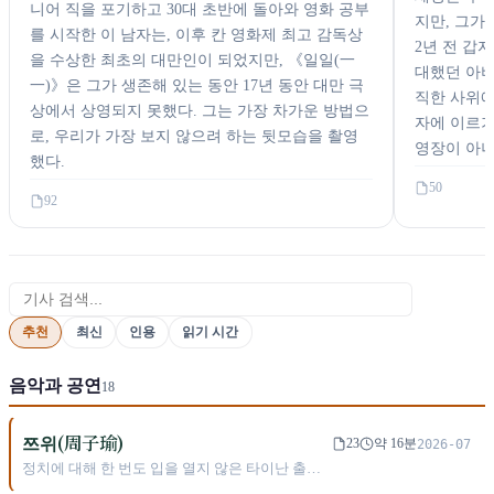
니어 직을 포기하고 30대 초반에 돌아와 영화 공부
지만, 그가
를 시작한 이 남자는, 이후 칸 영화제 최고 감독상
2년 전 갑
을 수상한 최초의 대만인이 되었지만, 《일일(一
대했던 아버
一)》은 그가 생존해 있는 동안 17년 동안 대만 극
직한 사위에
상에서 상영되지 못했다. 그는 가장 차가운 방법으
자에 이르기
로, 우리가 가장 보지 않으려 하는 뒷모습을 촬영
영장이 아니
했다.
50
92
이 카테고리 검색
추천
최신
인용
읽기 시간
음악과 공연
18
쯔위(周子瑜)
23
약 16분
2026-07
정치에 대해 한 번도 입을 열지 않은 타이난 출신
소녀가 8초간 들었던 국기 하나에 의해 타이완 운