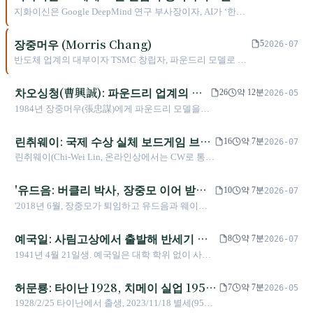
르친 타이완인, 인지심리학을 기계 안으로 옮기
지화이신은 Google DeepMind 연구 부사장이자, AI가 ‘한
다
걸음씩 추론하기’를 배우게 한 사고의 연쇄 논문의 공동 저
자이다. 단수이에서 자란 이 타이완인은 인지심리학에서 말
장중머우 (Morris Chang)
5
2026-07
하는 ‘인간은 어떻게 학습하는가’라는 개념, 곧 피아제의 도
반도체 업계의 대부이자 TSMC 창립자, 파운드리 모델로 글
식 이론을 기계에 추론을 가르치는 방법으로 바꾸었다. 그
로벌 기술 산업을 변화시킨 전설적인 기업가
리고 AI를 바꾼 이 돌파구에는 약 5천 달러밖에 들지 않았
차오싱청(曹興誠): 파운드리 업계의 영
다. 애초에 그것은 연산력으로 해결할 수 있는 문제가 아니
26
약 12분
2026-05
었기 때문이다.
웅에서 반공·수호 타이완의 '팔불거
1984년 장중머우(張忠謀)에게 파운드리 모델을
사'까지
제안했으나 외면당했고, 1995년에는 '합작 방
식'으로 TSMC에 도전했다. '통일 투표'를 추진했
린취웨이: 국제 수상 실체 보드게임 브랜
16
약 7분
2026-07
던 이 UMC 창립자는 중국 진출 실패와 홍콩의 정
드에서 20만 크리에이터 소프트웨어 플
린취웨이(Chi-Wei Lin, 온라인상에서는 CW로 통
세 변화를 겪은 후, 2022년 30억 대만 달러를 기부
랫폼까지
함)는 대만의 기업가이다. 2014년 그의 교육용 보
해 국방을 지원하며 기술 패권가에서 반공 대장군
드게임은 미국의 "Parents' Choice Awards"에서 레
'유드음: 버클리 박사, 장중모 이어 받은
으로 놀라운 변신을 마쳤다.
10
약 7분
2026-07
고를 제치고 은메달을 수상했다. 10년 후 그가 설립
TSMC, 미중 칩 갈림길에서의 6년 결단'
'2018년 6월, 장중모가 퇴임하고 유드음과 웨이자
한 Portaly는 대만 최대의 크리에이터 비즈니스 플
지아가 공동으로 TSMC를 이어받았다. 버클리 전
랫폼으로 자리 잡았으며, 20만 명이 이를 활용해 영
기공학 박사인 그는 엔지니어의 정밀함으로 세계
예국일: 사림고상에서 출발해 반세기 주
향력을 수익으로 전환했다. 2025년부터 흑자를 기
8
약 7분
2026-07
에서 가장 중요한 반도체 파운드리를 이끌며, 미중
록했으며, 유료 마케팅 없이 유기적 PLG(제품 주도
조 제국을 건설하다
1941년 4월 21일생. 예국일은 대학 학위 없이 사림
기술 경쟁이 격화된 6년간 애리조나 공장 건설을
성장)로 성장했다. 전통 산업에서 소프트웨어로, 다
고상(士林高商)을 거쳐 1975년 사림에서 잉예다(英
발표하고 지정학적 줄다리기를 반복했다. 2024년
시 AI로 영역을 넓히며 매번 제로베이스에서 재학
業達)를 창립했다. 전자계산기에서 출발하여 회사를
허문룡: 타이난 1928, 치메이 실업 1959
6월 웨이자지아에게 경영을 넘기고 퇴임하며 마지
7
약 7분
2026-05
습했다. 그는 항상 동일한 일을 해왔다: 다른 사람
글로벌 최고의 서버 주조 기업으로 이끌었으며, 페
막으로 'TSMC 주식을 사라'고 말했다.'
에서 세계 최대 바이올린 박물관 설립자
1928/2/25 타이난에서 출생, 2023/11/18 별세(95세).
이 한 것을 다른 것으로 바꾸고, 그 방법을 공개적
이스북, 마이크로소프트, 구글의 클라우드 컴퓨팅