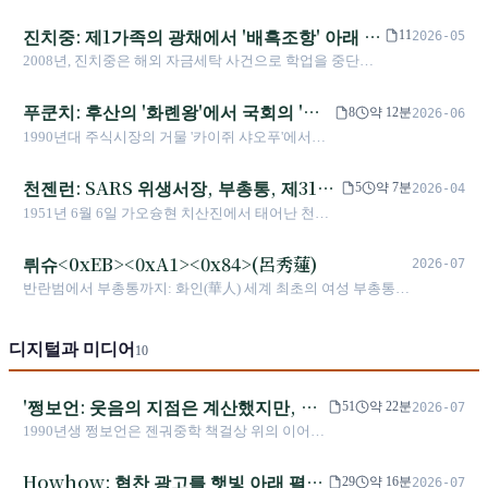
까지, 그녀는 대만 민주 전환의 가장 선명한 증인이다.
요한 수난자 가운데 한 명이었다. 그러나 2006년,
진치중: 제1가족의 광채에서 '배흑조항' 아래 정
민주진보당의 기반을 닦는 데 기여했던 그는 돌아
11
2026-05
서서 천수이볜 퇴진을 요구한 붉은 셔츠 군중 운동
치적 부침까지
2008년, 진치중은 해외 자금세탁 사건으로 학업을 중단하
을 일으켰다. 2024년 1월 15일, 그의 83번째 생일에
고 귀국할 수밖에 없었으며, 이로써 사법적 논쟁과 얽힌 정
그는 이 풀리지 않는 모순을 안은 채 세상을 떠났
치 경력이 시작되었다. 그는 두 차례 선거구 최다 득표로 가
푸쿤치: 후산의 '화롄왕'에서 국회의 '총
8
약 12분
2026-06
다.
오슝시 의원에 당선되었으나, 세 차례 사건으로 직위에서
소집인'으로 이어진 권력의 나선
1990년대 주식시장의 거물 '카이쥐 샤오푸'에서
해임되기도 했다. 2023년 '배흑조항' 통과 후 그의 정치적 길
2001년 국회 진출, 2009년 화롄 장악에 이르기까
은 마감된 듯했으나, 그는 Threads 등 소셜 미디어로 방향을
지, 푸쿤치는 후산에서 중앙정부조차 흔들기 어려
천젠런: SARS 위생서장, 부총통, 제31대
전환하여 아버지 천수볜과 'Water' 등 유머러스한 상호작용
5
약 7분
2026-04
운 20년에 걸친 '푸가 왕조'를 구축했다. 주가조작
을 통해 비전통적인 부자 관계와 디지털 복귀를 보여주었
행정원장
1951년 6월 6일 가오슝현 치산진에서 태어난 천젠
사건으로 직을 유지한 채 수감되고, 위장 이혼 뒤
다.
런은 국제적으로 저명한 역학자이다. 2003년 SARS
아내를 부현장으로 임명한 일, 2024년 입법원에 복
기간 행정원 위생서 서장을 맡았고, 2016-2020년 제
뤼슈<0xEB><0xA1><0x84>(呂秀蓮)
귀해 국민당 원내 총소집인을 맡고 방중단을 이끈
2026-07
14대 부총통을 지냈으며, 2023년 1월 31일 제31대
일까지, 그는 대만 정계에서 가장 극단적인 권력의
반란범에서 부총통까지: 화인(華人) 세계 최초의 여성 부총통,
행정원장에 취임해 2024년 5월 20일 퇴임하고 줘룽
탄력성과 논란을 보여 주었다.
그 전설적인 삶
타이에게 인계했다.
디지털과 미디어
10
'쩡보언: 웃음의 지점은 계산했지만, 사
51
약 22분
2026-07
회는 계산하지 못했다'
1990년생 쩡보언은 젠궈중학 책걸상 위의 이어폰
에서 출발해, 국립대만대학교 외국어문학·심리학
복수전공, 런던대학교 뇌와 마음 과학, 파리 제6대
Howhow: 협찬 광고를 햇빛 아래 펼쳐
29
약 16분
2026-07