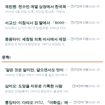
여왕
회에 입성했다. 2025년 10월 28일, 그는 중국이
어 주며 선거 구호를 시민들의 손에 쥐여주었다. 8
계린롄: 천수만 계열 상장에서 한국옥
「국가분열죄」로 입건 수사한 최초의 타이완 민
17
약 12분
2026-07
년 연속 선거 불패, 두 차례 타이중 시장, 6선 국회
선 정치인이 되었고, CCTV는 「신상 털기」 특집
제명을 요구한 부주석까지
2026년 4월 29일 오후, 국민당 중상회. 78세의 부
의원을 거친 후, 2025년 8월 주리룬(朱立倫)이 공
을 붙여 「다음은 바로 너다」라고 경고했다.
주석 계린롄은 매체 렌즈 앞에서 이렇게 말했다:
개적으로 그녀에게 당 주석직을 맡겨달라고 요청
2026년 새해 첫날 중국 웨이보 계정은 상업용 위
"죽어도 국옥 형이 당을 팔아 영예를 구하는 일을
서교신: 아침식사 집 딸에서 「8000억
하자, 그녀는 「어려울수록 엄마는 집에 남는다」
17
약 12분
2026-07
성으로 타이베이에 있는 그의 자택과 근무지 좌표
할 거라고는 믿지 않겠습니다. 만약 그런 일이 있
고 답했다. 그러나 2026년 4월 최신 여론조사에서
군사 구매」 의원이 되기까지, 유행을
타이베시 선거구 제7구 입법위원. 1989년 타이베
를 공개했다; 그는 밸런타인데이를 프랑스로 향하
다면 황푸흥이 반드시 분연히 일어나 대의멸친을
그녀의 2028년 대권 유력 후보 지위가 천완안(陳
타는 젊은 세대
이의 아침식사 집 가정에서 태어나 2013년 24세
는 비행기 안에서 보냈다. 5월 13일 민주진보당은
행하고, 국옥 형의 당적을 제명할 것을 건의합니
萬安)에게 25% 대 19.7%로 추월당했다.
에 국민당 역사상 최연소 중앙상무위원이 되었으
그를 타이베이 시장 후보로 공식 공천했는데, 그
종융타이: 셰창팅 의회 비서에서 재정수
다." 이 말에 천수만이 나와서 "그가 이렇게 변한
17
약 13분
2026-07
며, 2024년 89,727표로 서숙화를 꺾고 입법원에
가 출마하려는 곳은 바로 위성 지도에 좌표가 표
줄 몰랐다"고 한탄했다. 20년 전 그를 승진시켜 이
입지분법 부기 거부의 조율자까지
중화민국 제31대 행정원장. 1987년 셰창팅 의회
진입했다. 2025년 대해직 투표에서 찬성 6.2만 표
시된 그 도시였다.
급 상장으로 올려준 사람이 바로 아扁(천수만)이
비서로 시작해 38년간 남의 비서실장과 부手的 역
가 법정 요건을 충족했으나 부결되었고, 2026년
었기 때문이다.
할을 수행했고, 2024년 라이칭더 초대 각척을 이
군사 구매 협상에서 8000억 버전을 제시하며 당
문학
어받은 후 소수 정부, 트럼프 관세, 1.25조 군매, 대
8
중앙의 3800억+N과 충돌했으며, 기린련이 「원수
폐직 전패를 마주했으며, 2025년 12월 헌정 사상
에게 기쁨을 주고 아군에게 고통을 주는 일을 하
최초로 재정수입지분법 부기를 거부한 원장이 되
지 말라」고 지목했다.
'얕은 것은 얕지만, 얕으면서도 맛이 있
37
약 16분
2026-07
었다.
어야 한다'
'1944년 구룡강 가에서 아버지를 잃은 맏이에서,
2019년 12월 잠든 채 떠난 95세 할아버지까지. 린
량(林良)은 73년간 증명했다: 아이는 완전한 독자
삼마오: 도망을 자유로 기록한 사람
24
약 8분
2026-07
로 대우받을 가치가 있다.'
본명은 천핑(陳平), 1943년 충칭에서 출생해 1948
년 가족과 함께 대만으로 이주했다. 중학교 시절 선
생님의 공개적인 모욕으로 학업을 중단하고, 7년간
룽잉타이: 다랴오 1952, 『야화집』에서
7
약 7분
2026-05
자폐 상태에 빠졌다가 다시 글을 쓰기 시작했다.