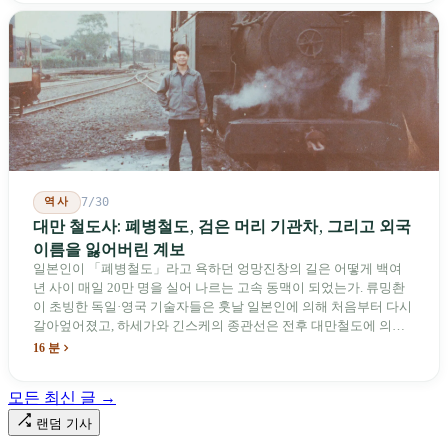
역사
7/30
대만 철도사: 폐병철도, 검은 머리 기관차, 그리고 외국
이름을 잃어버린 계보
일본인이 「폐병철도」라고 욕하던 엉망진창의 길은 어떻게 백여
년 사이 매일 20만 명을 실어 나르는 고속 동맥이 되었는가. 류밍촨
이 초빙한 독일·영국 기술자들은 훗날 일본인에 의해 처음부터 다시
갈아엎어졌고, 하세가와 긴스케의 종관선은 전후 대만철도에 의해
이름과 번호가 바뀌었다. 세대마다 앞선 세대의 기록을 주석으로 밀
16 분
어냈다. 외국 이름들은 줄곧 벗겨져 나갔고, 남은 것은 대만어의
「오타우아」「화차아」, 쥐광·쯔창·푸싱이라는 정치 구호뿐이었
모든 최신 글 →
다. 마침내 푸유마·타로코 세대에 이르러서야 원주민 지명이 다시 철
로 위에 깔렸다.
랜덤 기사