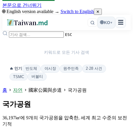
본문으로 건너뛰기
🌐 English version available →
Switch to English
✕
Taiwan
.md
☰
🌐
KO
▾
ESC
키워드로 모든 기사 검색
반도체
야시장
원주민족
2·28 사건
🔥 인기
버블티
TSMC
홈
자연
國家公園與步道
국가공원
국가공원
36,197㎢에 9개의 국가공원을 압축한, 세계 최고 수준의 보전
기적