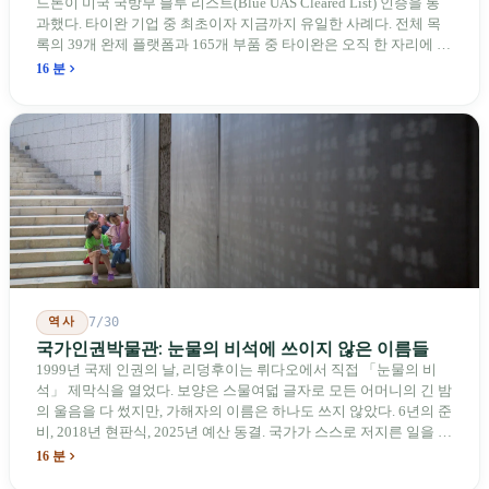
드론이 미국 국방부 블루 리스트(Blue UAS Cleared List) 인증을 통
과했다. 타이완 기업 중 최초이자 지금까지 유일한 사례다. 전체 목
록의 39개 완제 플랫폼과 165개 부품 중 타이완은 오직 한 자리에 불
과하다. 2026년 4월, 미국 양당 소속 상원의원 4명이 《타이완을 위
16 분
한 푸른 하늘법(Blue Skies for Taiwan Act)》을 공동 발의해 타이완
기업용 고속 통로 설치를 요구했다. 이 법안 자체의 존재가 한 가지
를 드러낸다: 타이완의 진입이 너무 느려 미국 스스로가 입법을 통해
장벽을 낮춰야 한다는 점이다. 타이완에서 46년간 원격 조종 장난감
비행기를 만들어 온 한 회사가 오하이오주에 두 번째 공장을 건설할
계획을 세우고 있다.
역사
7/30
국가인권박물관: 눈물의 비석에 쓰이지 않은 이름들
1999년 국제 인권의 날, 리덩후이는 뤼다오에서 직접 「눈물의 비
석」 제막식을 열었다. 보양은 스물여덟 글자로 모든 어머니의 긴 밤
의 울음을 다 썼지만, 가해자의 이름은 하나도 쓰지 않았다. 6년의 준
비, 2018년 현판식, 2025년 예산 동결. 국가가 스스로 저지른 일을 기
념하기 위해 스스로 세운 박물관. 계엄 해제 39년 동안 사법 재판을
16 분
받은 가해자는 단 한 명도 없다.