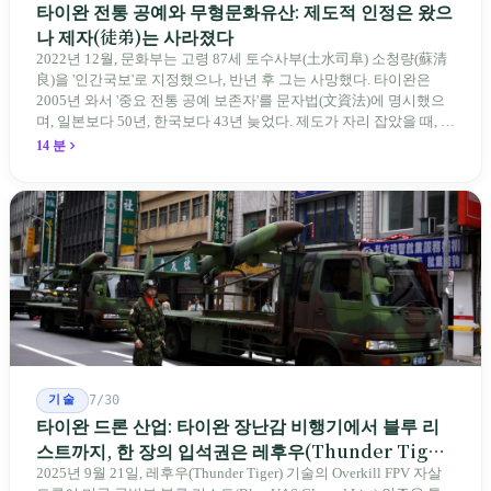
타이완 전통 공예와 무형문화유산: 제도적 인정은 왔으
나 제자(徒弟)는 사라졌다
2022년 12월, 문화부는 고령 87세 토수사부(土水司阜) 소청량(蘇清
良)을 '인간국보'로 지정했으나, 반년 후 그는 사망했다. 타이완은
2005년 와서 '중요 전통 공예 보존자'를 문자법(文資法)에 명시했으
며, 일본보다 50년, 한국보다 43년 늦었다. 제도가 자리 잡았을 때, 제
자 제도는 이미 1970-80년대 산업화 과정에서 붕괴되었다. 600여 명
14 분
전통 장사 중 50세 미만은 '소수'에 불과하다. 명단은 길어지지만, 가
르칠 수 있는 사람은 줄어든다.
기술
7/30
타이완 드론 산업: 타이완 장난감 비행기에서 블루 리
스트까지, 한 장의 입석권은 레후우(Thunder Tiger)
에게
2025년 9월 21일, 레후우(Thunder Tiger) 기술의 Overkill FPV 자살