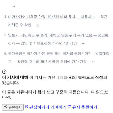
↩
대만산천어 개체군 안정, 1만 6천 마리 유지 — 자유시보
— 최근
개체군 수 확인.
↩
임보서: 대만흑곰 수 증가, 개체군 멸종 위기 우려 없음 — 중앙통
신사
— 임업 및 자연보전청 2025년 4월 성명.
↩
국가공원은 국가가 만든 공원 또는 국가급 공원인가? — 방갑대학
교
— 왕진령 교수의 2015년 국민 오해에 관한 관찰.
↩
이 기사에 대해
이 기사는 커뮤니티와 AI의 협력으로 작성되
었습니다.
이 글은 커뮤니티가 함께 쓰고 꾸준히 다듬습니다. 다 읽으셨
다면:
편집하거나 기여하기
유지 후원하기
공유하기