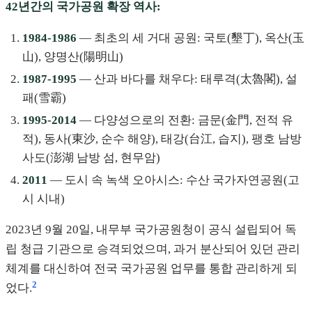
42년간의 국가공원 확장 역사:
1984-1986
— 최초의 세 거대 공원: 국토(墾丁), 옥산(玉
山), 양명산(陽明山)
1987-1995
— 산과 바다를 채우다: 태루격(太魯閣), 설
패(雪霸)
1995-2014
— 다양성으로의 전환: 금문(金門, 전적 유
적), 동사(東沙, 순수 해양), 태강(台江, 습지), 팽호 남방
사도(澎湖 남방 섬, 현무암)
2011
— 도시 속 녹색 오아시스: 수산 국가자연공원(고
시 시내)
2023년 9월 20일, 내무부 국가공원청이 공식 설립되어 독
립 청급 기관으로 승격되었으며, 과거 분산되어 있던 관리
체계를 대신하여 전국 국가공원 업무를 통합 관리하게 되
2
었다.