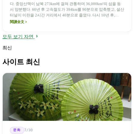
다. 중앙산맥이 남북 273km에 걸쳐 관통하며 36,000km²의 섬을 동
서 양분했다. 60년 후 고속철도가 394km를 90분으로 압축했고, 설산
터널이 이란을 2시간 거리에서 40분으로 줄였다. 다시 10년 후,
1,400만 대의 오토바이가 모든 교차로를 메웠다. 이 섬의 교통 이야
閱讀全文
기는 곧 그 정체성의 이야기다.
모두 보기 자연
최신
사이트 최신
문화
7/30