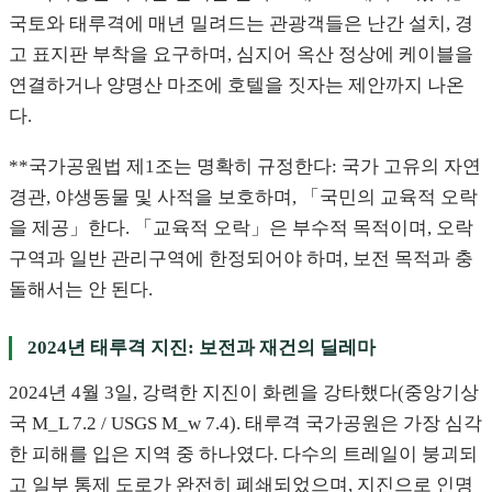
국토와 태루격에 매년 밀려드는 관광객들은 난간 설치, 경
고 표지판 부착을 요구하며, 심지어 옥산 정상에 케이블을
연결하거나 양명산 마조에 호텔을 짓자는 제안까지 나온
다.
**국가공원법 제1조는 명확히 규정한다: 국가 고유의 자연
경관, 야생동물 및 사적을 보호하며, 「국민의 교육적 오락
을 제공」한다. 「교육적 오락」은 부수적 목적이며, 오락
구역과 일반 관리구역에 한정되어야 하며, 보전 목적과 충
돌해서는 안 된다.
2024년 태루격 지진: 보전과 재건의 딜레마
2024년 4월 3일, 강력한 지진이 화롄을 강타했다(중앙기상
국 M_L 7.2 / USGS M_w 7.4). 태루격 국가공원은 가장 심각
한 피해를 입은 지역 중 하나였다. 다수의 트레일이 붕괴되
고 일부 통제 도로가 완전히 폐쇄되었으며, 지진으로 인명