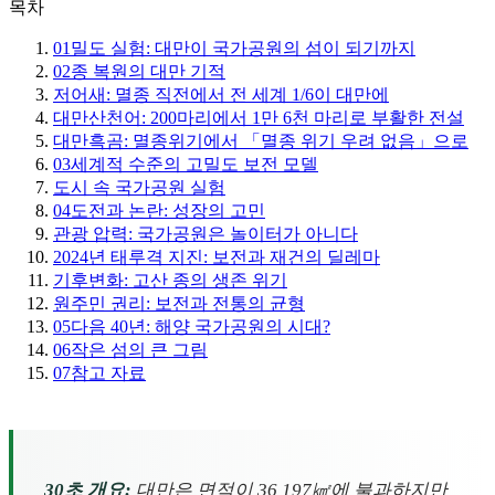
목차
01
밀도 실험: 대만이 국가공원의 섬이 되기까지
02
종 복원의 대만 기적
저어새: 멸종 직전에서 전 세계 1/6이 대만에
대만산천어: 200마리에서 1만 6천 마리로 부활한 전설
대만흑곰: 멸종위기에서 「멸종 위기 우려 없음」으로
03
세계적 수준의 고밀도 보전 모델
도시 속 국가공원 실험
04
도전과 논란: 성장의 고민
관광 압력: 국가공원은 놀이터가 아니다
2024년 태루격 지진: 보전과 재건의 딜레마
기후변화: 고산 종의 생존 위기
원주민 권리: 보전과 전통의 균형
05
다음 40년: 해양 국가공원의 시대?
06
작은 섬의 큰 그림
07
참고 자료
30초 개요:
대만은 면적이 36,197㎢에 불과하지만