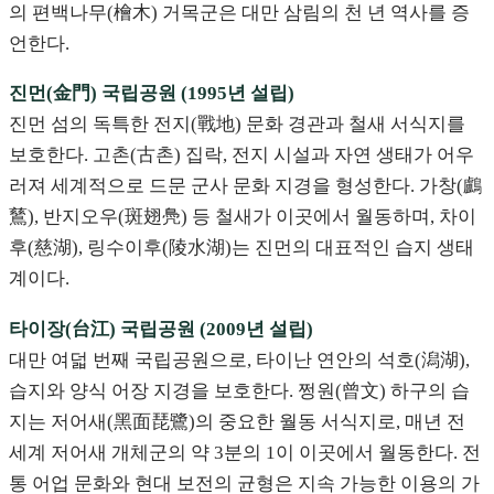
의 편백나무(檜木) 거목군은 대만 삼림의 천 년 역사를 증
언한다.
진먼(金門) 국립공원 (1995년 설립)
진먼 섬의 독특한 전지(戰地) 문화 경관과 철새 서식지를
보호한다. 고촌(古촌) 집락, 전지 시설과 자연 생태가 어우
러져 세계적으로 드문 군사 문화 지경을 형성한다. 가창(鸕
鶿), 반지오우(斑翅鳧) 등 철새가 이곳에서 월동하며, 차이
후(慈湖), 링수이후(陵水湖)는 진먼의 대표적인 습지 생태
계이다.
타이장(台江) 국립공원 (2009년 설립)
대만 여덟 번째 국립공원으로, 타이난 연안의 석호(潟湖),
습지와 양식 어장 지경을 보호한다. 쩡원(曾文) 하구의 습
지는 저어새(黑面琵鷺)의 중요한 월동 서식지로, 매년 전
세계 저어새 개체군의 약 3분의 1이 이곳에서 월동한다. 전
통 어업 문화와 현대 보전의 균형은 지속 가능한 이용의 가