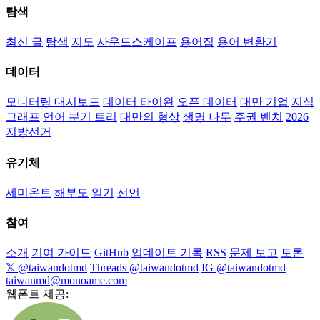
탐색
최신 글
탐색
지도
사운드스케이프
용어집
용어 변환기
데이터
모니터링 대시보드
데이터 타이완
오픈 데이터
대만 기업
지식
그래프
언어 분기 트리
대만의 형상
생명 나무
주권 벤치
2026
지방선거
유기체
세미온트
해부도
일기
선언
참여
소개
기여 가이드
GitHub
업데이트 기록
RSS
문제 보고
토론
𝕏 @taiwandotmd
Threads @taiwandotmd
IG @taiwandotmd
taiwanmd@monoame.com
웹폰트 제공: