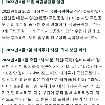
2023년 9월 20일 국립공원청 설립
2023년 9월 20일, 내정부는
국립공원청
을 정식 설립하였다
(전신은 내정부 영건(營建) 국립공원과). 이는 대만 국립공
원 관리 체계의 중대한 조직 변화이다. 국립공원청은 전국
9개 국립공원과 1개 국가자연공원의 정책 수립과 관리 조
율을 총괄하며, 보전 업무의 전문성과 독립성을 높인다.
2024년 4월 3일 타이루거 지진: 최대 보전 과제
2024년 4월 3일 오전 7시 58분
, 화련(花蓮) 앞바다에서 강
력한 지진이 발생하였다(중앙기상서 M_L 7.2 / USGS M_w
7.4, 진앙 깊이 15.5km, 진도 6강). 타이루거 국립공원이 가
장 심각한 피해를 입은 지역으로, 싹커당(砂卡礑) 트레일,
바이양(白楊) 트레일, 주취터우, 예자이커우 등 유명 명소
가 전면 폐쇄되고, 다수 구간이 붕괴·암벽 박리되었다. 지
진으로 싹커당 트레일 방문객을 포함한 다수의 사망자가