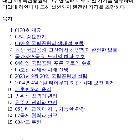
대만 9개 국립공원의 고유한 생태계와 보전 가치를 탐구하며,
아열대 해안에서 고산 설선까지 완전한 지경을 조망한다
목차
01
30초 개요
02
왜 중요한가
03
아홉 국립공원의 생태적 보물
육상 국립공원: 고산에서 해양까지 완전한 보호
국가자연공원: 도시의 허파 보호
04
해양 국립공원: 푸른 국토의 수호
05
보전 과제와 미래 전망
2023년 9월 20일 국립공원청 설립
2024년 4월 3일 타이루거 지진: 최대 보전 과제
기후변화의 충격
인위적 압력의 관리
원주민 권리와 보전
06
생태 교육과 지속 가능한 관광
07
국제 협력과 연구
08
참고 문헌