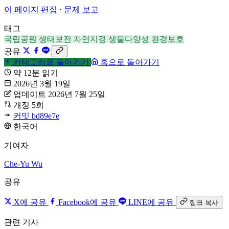
이 페이지 편집
·
문제 보고
태그
국립공원
생태보전
자연지경
생물다양성
환경보호
공유
카테고리로 돌아가기
홈으로 돌아가기
약 12분 읽기
2026년 3월 19일
업데이트 2026년 7월 25일
개정 5회
커밋 bd89e7e
한국어
기여자
Che-Yu Wu
공유
X에 공유
Facebook에 공유
LINE에 공유
링크 복사
관련 기사