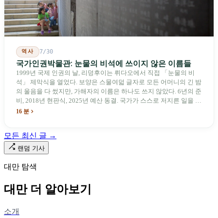
역사
7/30
국가인권박물관: 눈물의 비석에 쓰이지 않은 이름들
1999년 국제 인권의 날, 리덩후이는 뤼다오에서 직접 「눈물의 비
석」 제막식을 열었다. 보양은 스물여덟 글자로 모든 어머니의 긴 밤
의 울음을 다 썼지만, 가해자의 이름은 하나도 쓰지 않았다. 6년의 준
비, 2018년 현판식, 2025년 예산 동결. 국가가 스스로 저지른 일을 기
념하기 위해 스스로 세운 박물관. 계엄 해제 39년 동안 사법 재판을
16 분
받은 가해자는 단 한 명도 없다.
모든 최신 글 →
랜덤 기사
대만 탐색
대만 더 알아보기
소개