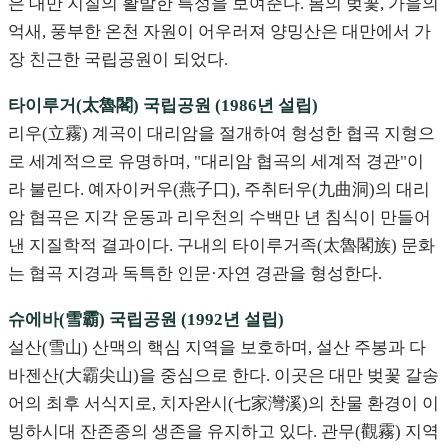
은 대만 지질의 활발한 특성을 보여준다. 봄의 벚꽃, 가을의
억새, 풍부한 온천 자원이 어우러져 양밍산은 대만에서 가
장 친근한 국립공원이 되었다.
타이루거(太魯閣) 국립공원 (1986년 설립)
리우(立霧) 계곡이 대리암을 절개하여 형성한 협곡 지형으
로 세계적으로 유명하며, "대리암 협곡의 세계적 경관"이
라 불린다. 예자이커우(燕子口), 주취터우(九曲洞)의 대리
암 협곡은 지각 운동과 리우천의 수백만 년 침식이 만들어
낸 지질학적 결과이다. 구내의 타이루거족(太魯閣族) 문화
는 협곡 지경과 독특한 인문·자연 경관을 형성한다.
슈에바(雪霸) 국립공원 (1992년 설립)
설산(雪山) 산맥의 핵심 지역을 보호하며, 설산 주봉과 다
바젠산(大霸尖山)을 중심으로 한다. 이곳은 대만 벚꽃 갈송
어의 최후 서식지로, 치자완시(七家灣溪)의 찬물 환경이 이
빙하시대 잔존종의 생존을 유지하고 있다. 관무(觀霧) 지역