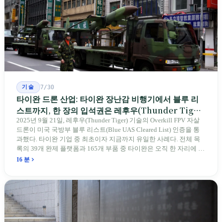
기술
7/30
타이완 드론 산업: 타이완 장난감 비행기에서 블루 리
스트까지, 한 장의 입석권은 레후우(Thunder Tiger)
에게
2025년 9월 21일, 레후우(Thunder Tiger) 기술의 Overkill FPV 자살
드론이 미국 국방부 블루 리스트(Blue UAS Cleared List) 인증을 통
과했다. 타이완 기업 중 최초이자 지금까지 유일한 사례다. 전체 목
록의 39개 완제 플랫폼과 165개 부품 중 타이완은 오직 한 자리에 불
과하다. 2026년 4월, 미국 양당 소속 상원의원 4명이 《타이완을 위
16 분
한 푸른 하늘법(Blue Skies for Taiwan Act)》을 공동 발의해 타이완
기업용 고속 통로 설치를 요구했다. 이 법안 자체의 존재가 한 가지
를 드러낸다: 타이완의 진입이 너무 느려 미국 스스로가 입법을 통해
장벽을 낮춰야 한다는 점이다. 타이완에서 46년간 원격 조종 장난감
비행기를 만들어 온 한 회사가 오하이오주에 두 번째 공장을 건설할
계획을 세우고 있다.