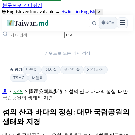
본문으로 건너뛰기
🌐 English version available →
Switch to English
✕
Taiwan
.md
☰
🌐
KO
▾
ESC
키워드로 모든 기사 검색
반도체
야시장
원주민족
2·28 사건
🔥 인기
버블티
TSMC
홈
자연
國家公園與步道
섬의 산과 바다의 정상: 대만
국립공원의 생태와 지경
섬의 산과 바다의 정상: 대만 국립공원의
생태와 지경