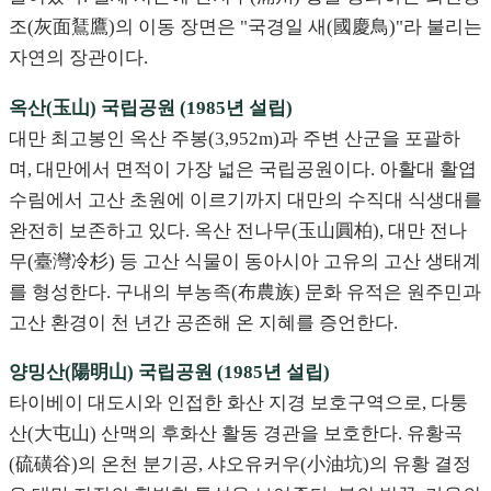
조(灰面鵟鷹)의 이동 장면은 "국경일 새(國慶鳥)"라 불리는
자연의 장관이다.
옥산(玉山) 국립공원 (1985년 설립)
대만 최고봉인 옥산 주봉(3,952m)과 주변 산군을 포괄하
며, 대만에서 면적이 가장 넓은 국립공원이다. 아활대 활엽
수림에서 고산 초원에 이르기까지 대만의 수직대 식생대를
완전히 보존하고 있다. 옥산 전나무(玉山圓柏), 대만 전나
무(臺灣冷杉) 등 고산 식물이 동아시아 고유의 고산 생태계
를 형성한다. 구내의 부농족(布農族) 문화 유적은 원주민과
고산 환경이 천 년간 공존해 온 지혜를 증언한다.
양밍산(陽明山) 국립공원 (1985년 설립)
타이베이 대도시와 인접한 화산 지경 보호구역으로, 다퉁
산(大屯山) 산맥의 후화산 활동 경관을 보호한다. 유황곡
(硫磺谷)의 온천 분기공, 샤오유커우(小油坑)의 유황 결정