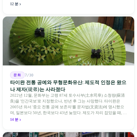
류 등에 대해 당국은 "답안 작성에 영향이 없다"라고만 답했다. 국회
12 분
의원과 학부모, 시민 연서명단이 요구하는 것은 단순하다. 결론뿐 아
니라 검증 가능한 근거를 제시하라는 것이다.
문화
7/30
타이완 전통 공예와 무형문화유산: 제도적 인정은 왔으
나 제자(徒弟)는 사라졌다
2022년 12월, 문화부는 고령 87세 토수사부(土水司阜) 소청량(蘇清
良)을 '인간국보'로 지정했으나, 반년 후 그는 사망했다. 타이완은
2005년 와서 '중요 전통 공예 보존자'를 문자법(文資法)에 명시했으
며, 일본보다 50년, 한국보다 43년 늦었다. 제도가 자리 잡았을 때, 제
자 제도는 이미 1970-80년대 산업화 과정에서 붕괴되었다. 600여 명
14 분
전통 장사 중 50세 미만은 '소수'에 불과하다. 명단은 길어지지만, 가
르칠 수 있는 사람은 줄어든다.