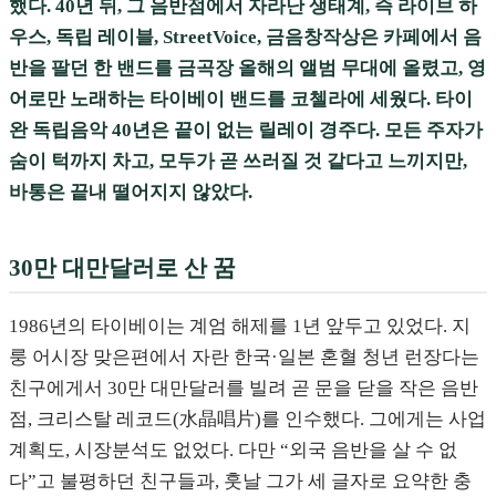
했다. 40년 뒤, 그 음반점에서 자라난 생태계, 즉 라이브 하
우스, 독립 레이블, StreetVoice, 금음창작상은 카페에서 음
반을 팔던 한 밴드를 금곡장 올해의 앨범 무대에 올렸고, 영
어로만 노래하는 타이베이 밴드를 코첼라에 세웠다. 타이
완 독립음악 40년은 끝이 없는 릴레이 경주다. 모든 주자가
숨이 턱까지 차고, 모두가 곧 쓰러질 것 같다고 느끼지만,
바통은 끝내 떨어지지 않았다.
30만 대만달러로 산 꿈
1986년의 타이베이는 계엄 해제를 1년 앞두고 있었다. 지
룽 어시장 맞은편에서 자란 한국·일본 혼혈 청년 런장다는
친구에게서 30만 대만달러를 빌려 곧 문을 닫을 작은 음반
점, 크리스탈 레코드(水晶唱片)를 인수했다. 그에게는 사업
계획도, 시장분석도 없었다. 다만 “외국 음반을 살 수 없
다”고 불평하던 친구들과, 훗날 그가 세 글자로 요약한 충