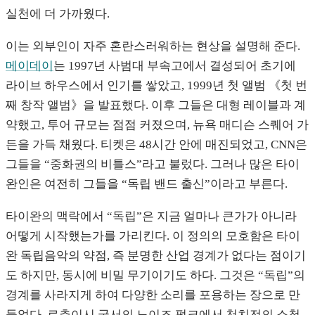
실천에 더 가까웠다.
이는 외부인이 자주 혼란스러워하는 현상을 설명해 준다.
메이데이
는 1997년 사범대 부속고에서 결성되어 초기에
라이브 하우스에서 인기를 쌓았고, 1999년 첫 앨범 《첫 번
째 창작 앨범》을 발표했다. 이후 그들은 대형 레이블과 계
약했고, 투어 규모는 점점 커졌으며, 뉴욕 매디슨 스퀘어 가
든을 가득 채웠다. 티켓은 48시간 안에 매진되었고, CNN은
그들을 “중화권의 비틀스”라고 불렀다. 그러나 많은 타이
완인은 여전히 그들을 “독립 밴드 출신”이라고 부른다.
타이완의 맥락에서 “독립”은 지금 얼마나 큰가가 아니라
어떻게 시작했는가를 가리킨다. 이 정의의 모호함은 타이
완 독립음악의 약점, 즉 분명한 산업 경계가 없다는 점이기
도 하지만, 동시에 비밀 무기이기도 하다. 그것은 “독립”의
경계를 사라지게 하여 다양한 소리를 포용하는 장으로 만
들었다. 로추이시 궁서의 노이즈 펑크에서 천치전의 소청