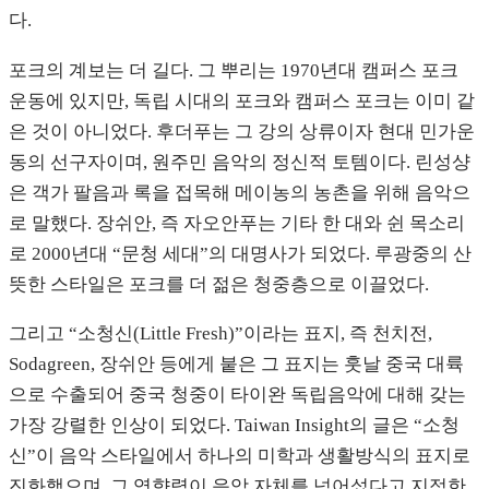
다.
포크의 계보는 더 길다. 그 뿌리는 1970년대 캠퍼스 포크
운동에 있지만, 독립 시대의 포크와 캠퍼스 포크는 이미 같
은 것이 아니었다. 후더푸는 그 강의 상류이자 현대 민가운
동의 선구자이며, 원주민 음악의 정신적 토템이다. 린성샹
은 객가 팔음과 록을 접목해 메이농의 농촌을 위해 음악으
로 말했다. 장쉬안, 즉 자오안푸는 기타 한 대와 쉰 목소리
로 2000년대 “문청 세대”의 대명사가 되었다. 루광중의 산
뜻한 스타일은 포크를 더 젊은 청중층으로 이끌었다.
그리고 “소청신(Little Fresh)”이라는 표지, 즉 천치전,
Sodagreen, 장쉬안 등에게 붙은 그 표지는 훗날 중국 대륙
으로 수출되어 중국 청중이 타이완 독립음악에 대해 갖는
가장 강렬한 인상이 되었다. Taiwan Insight의 글은 “소청
신”이 음악 스타일에서 하나의 미학과 생활방식의 표지로
진화했으며, 그 영향력이 음악 자체를 넘어섰다고 지적한