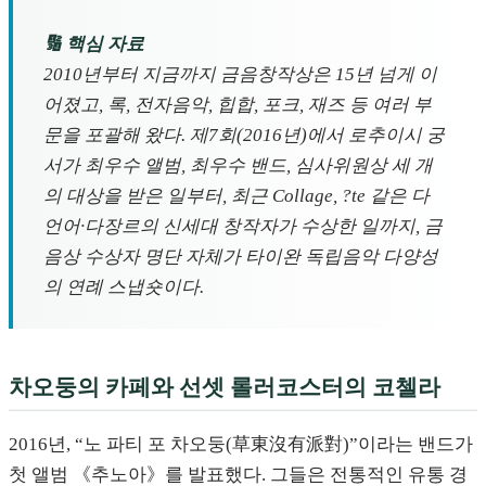
🔢 핵심 자료
2010년부터 지금까지 금음창작상은 15년 넘게 이
어졌고, 록, 전자음악, 힙합, 포크, 재즈 등 여러 부
문을 포괄해 왔다. 제7회(2016년)에서 로추이시 궁
서가 최우수 앨범, 최우수 밴드, 심사위원상 세 개
의 대상을 받은 일부터, 최근 Collage, ?te 같은 다
언어·다장르의 신세대 창작자가 수상한 일까지, 금
음상 수상자 명단 자체가 타이완 독립음악 다양성
의 연례 스냅숏이다.
차오둥의 카페와 선셋 롤러코스터의 코첼라
2016년, “노 파티 포 차오둥(草東沒有派對)”이라는 밴드가
첫 앨범 《추노아》를 발표했다. 그들은 전통적인 유통 경