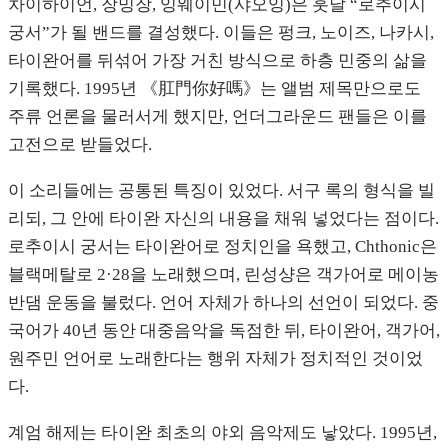
차이하이언, 장밍장, 잉웨이민(샤오잉)은 훗날 “로추이시
궁서”가 될 밴드를 결성했다. 이들은 펑크, 노이즈, 나카시,
타이완어를 뒤섞어 가장 거친 방식으로 하층 민중의 삶을
기록했다. 1995년 《肛門你好嗎》는 앨범 제목만으로도
주류 언론을 물러서게 했지만, 언더그라운드 팬들은 이를
고전으로 받들었다.
이 소리들에는 공통된 특징이 있었다. 서구 록의 형식을 빌
리되, 그 안에 타이완 자신의 내용을 채워 넣었다는 점이다.
로추이시 궁서는 타이완어로 정치인을 욕했고, Chthonic은
블랙메탈로 2·28을 노래했으며, 린성샹은 객가어로 메이농
반댐 운동을 불렀다. 언어 자체가 하나의 선언이 되었다. 중
국어가 40년 동안 대중음악을 독점한 뒤, 타이완어, 객가어,
원주민 언어로 노래한다는 행위 자체가 정치적인 것이었
다.
계엄 해제는 타이완 최초의 야외 음악제도 낳았다. 1995년,