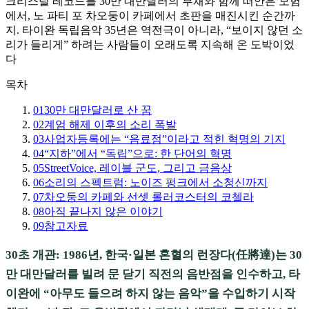
크리스탈 레코드를 30만 대만달러의 부채와 함께 떠안은 모험
에서, 노 파티 포 차오둥이 카페에서 초판을 매진시킨 순간까
지. 타이완 독립음악 35년은 역전극이 아니라, “보이지 않던 소
리가 들리게” 하려는 사람들이 오래도록 지속해 온 도박이었
다
목차
01
30만 대만달러로 산 꿈
02
계엄 해제 이후의 소리 폭발
03
사업자등록에는 “음료점”이라고 적힌 혁명의 기지
04
“지하”에서 “독립”으로: 한 단어의 혁명
05
StreetVoice, 레이블 군도, 그리고 금음상
06
소리의 스펙트럼: 노이즈 펑크에서 소청신까지
07
차오둥의 카페와 선셋 롤러코스터의 코첼라
08
아직 끝나지 않은 이야기
09
참고자료
30초 개관: 1986년, 한국·일본 혼혈의 런장다(任將達)는 30
만 대만달러를 빌려 문 닫기 직전의 음반점을 인수하고, 타
이완에 “아무도 들으려 하지 않는 음악”을 수입하기 시작