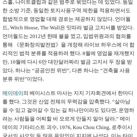
스홀, 나이트클럽과 같은 범주로 묶었다는 데 있었다. 동일
한 소방 기준, 동일한 토지사용구역 제한을 적용하면서도
합법적으로 영업할 대체 경로는 제공하지 않았다. 언더월
드, Witch House, The Wall은 잇따라 벌금 고지서를 받았다.
언더월드는 2012년 한때 불을 껐고, 입법위원과의 협의를
통해 《문화창의발전법》을 개정해 라이브 하우스에 더 합
리적인 법적 분류를 적용하려 했다. 8월에 영업을 재개했지
만, 10월에 다시 6만 대만달러짜리 벌금 고지서 두 장을 받
았다. 하나는 “공공안전 위반”, 다른 하나는 “건축물 사용
분류 위반”이었다.
메이데이
의 베이시스트 마사는 지지 기자회견에서 한마디
를 했다. 그것은 산업 전체의 무력감을 압축했다. “살아남
을 수 있고 걸어갈 수 있는 길 하나만이라도 있다면, 운영하
려는 사람들을 어찌할 바 모르게 만들지 말아 달라.” 메이
데이의 기타리스트 괴수, 1976, Kou Chou Ching, 로추이시
궁서의 샤오잉 등 많은 음악인이 지지에 나섰다. 이는 타이