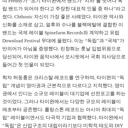
며 Freddy가 “초기 타이완에서 밴드가 ‘지하’를 벗어나 독
립 밴드가 되어야 한다고 주장한 대표적 인물 중 하나”라고
썼다. Chthonic 자신이 가장 좋은 사례였다. 타이완 역사와
신화를 소재로 삼고, 얼후와 수나를 블랙메탈에 결합한 이
밴드는 국제 레이블 Spinefarm Records와 계약하고 유럽
Download Festival 무대에 올랐다. 이는 “독립”과 “국제”가
반의어가 아님을 증명했다. 린창쭤는 훗날 입법위원으로
당선되어, 타이완 음악사에서 모시핏에서 국회 의사당으로
들어간 첫 인물이 되었다.
학자 허둥훙은 크리스탈 레코드를 연구하며, 타이완의 “독
립” 개념이 영미권과 근본적으로 다르다고 지적했다. 영미
권에서 인디는 소규모 레이블이 대기업에 선전포고를 하는
것이었다. 그러나 타이완에서는 다양한 규모의 레이블이
애초부터 공존했다. 롤링스톤 레코드는 아시아 최대의 “독
립” 레이블이면서도 다국적 기업과 협력했다. 타이완에서
“독립”은 산업구조의 대립이라기보다 미학적 태도와 DIY