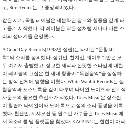
고, StreetVoice는 그 중앙역이었다.
같은 시기, 독립 레이블은 세분화된 장르와 청중을 깊게 파
고들기 시작했다. 각 레이블은 작은 섬처럼 저마다 다른 소
리의 생태계를 운영했다.
A Good Day Records(1998년 설립)는 타이완 “문청 미
학”의 소리를 정의했다. 장쉬안, 천치전, 웨이루쉬안은 모
두 여기서 출발했고, 정교한 제작과 산뜻한 스타일에 대한
이 레이블의 고집은 한 세대 청중이 “독립음악”을 상상하
는 방식 전체에 영향을 미쳤다. White Wabbit Records는 실
험음악과 포스트록을 깊이 다루며 타이완 노이즈와 전위적
사운드의 중요한 추진자가 되었다. Trees Music은 장스싼
이 창립해 타이완어와 모어 록으로 섬의 소리 풍경을 기록
했다. 천젠녠, 지샤오쥔 등 원주민 가수들은 Trees Music에
서 목소리를 낼 플랫폼을 찾았다. KAO!INC.는 힙합이 아직