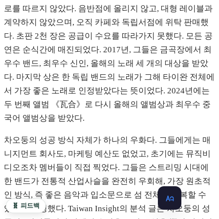
로를 따르지 않았다. 음반점에 올리지 않고, 대형 레이블과
계약하지 않았으며, 오직 카페와 독립서점에 위탁 판매했
다. 초판 2천 장은 공급이 수요를 따라가지 못했다. 모든 공
연은 순식간에 매진되었다. 2017년, 그들은 금곡장에서 최
우수 밴드, 최우수 신인, 올해의 노래 세 개의 대상을 받았
다. 마지막 상은 한 독립 밴드의 노래가 그해 타이완 전체에
서 가장 좋은 노래로 인정받았다는 뜻이었다. 2024년에는
두 번째 앨범 《瓦合》로 다시 올해의 앨범상과 최우수 중
국어 앨범상을 받았다.
차오둥의 성공 방식 자체가 하나의 우화다. 그들에게는 매
니지먼트 회사도, 마케팅 예산도 없었고, 초기에는 뮤직비
디오조차 멤버들이 직접 찍었다. 그들은 스트리밍 시대에
한 밴드가 전통적 산업사슬을 완전히 우회해, 가장 원초적
인 방식, 즉 좋은 음악과 입소문으로 섬 전체를 정복할 수
🧬 피드백
있음을 증명했다. Taiwan Insight의 분석 글은 차오둥의 성