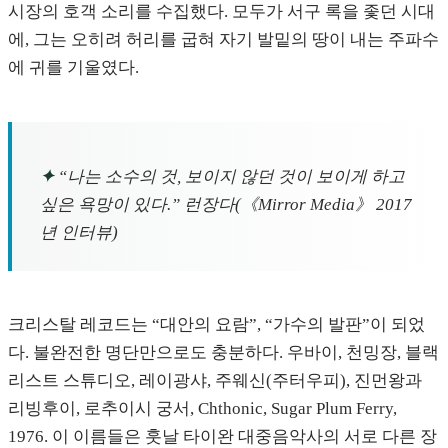
시장의 호객 소리를 수집했다. 모두가 서구 록을 좇던 시대
에, 그는 오히려 허리를 굽혀 자기 발밑의 땅이 내는 주파수
에 귀를 기울였다.
✦
“나는 소수의 것, 보이지 않던 것이 보이게 하고
싶은 욕망이 있다.” 런장다(《Mirror Media》 2017
년 인터뷰)
크리스탈 레코드는 “대안의 요람”, “가수의 발판”이 되었
다. 불완전한 명단만으로도 충분하다. 우바이, 천밍장, 블랙
리스트 스튜디오, 레이광샤, 주웨신(주터우피), 진먼왕과
리빙후이, 로추이시 궁서, Chthonic, Sugar Plum Ferry,
1976. 이 이름들은 훗날 타이완 대중음악사의 서로 다른 장