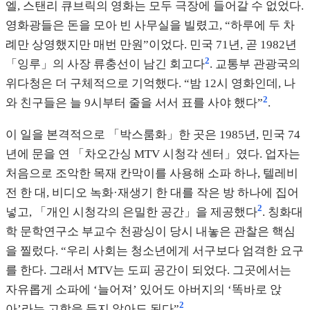
엘, 스탠리 큐브릭의 영화는 모두 극장에 들어갈 수 없었다.
영화광들은 돈을 모아 빈 사무실을 빌렸고, “하루에 두 차
례만 상영했지만 매번 만원”이었다. 민국 71년, 곧 1982년
2
「잉루」의 사장 류충선이 남긴 회고다
. 교통부 관광국의
위다청은 더 구체적으로 기억했다. “밤 12시 영화인데, 나
2
와 친구들은 늘 9시부터 줄을 서서 표를 사야 했다”
.
이 일을 본격적으로 「박스룸화」한 곳은 1985년, 민국 74
년에 문을 연 「차오간싱 MTV 시청각 센터」였다. 업자는
처음으로 조악한 목재 칸막이를 사용해 소파 하나, 텔레비
전 한 대, 비디오 녹화·재생기 한 대를 작은 방 하나에 집어
2
넣고, 「개인 시청각의 은밀한 공간」을 제공했다
. 칭화대
학 문학연구소 부교수 천광싱이 당시 내놓은 관찰은 핵심
을 찔렀다. “우리 사회는 청소년에게 서구보다 엄격한 요구
를 한다. 그래서 MTV는 도피 공간이 되었다. 그곳에서는
자유롭게 소파에 ‘늘어져’ 있어도 아버지의 ‘똑바로 앉
2
아’라는 고함을 듣지 않아도 된다”
.