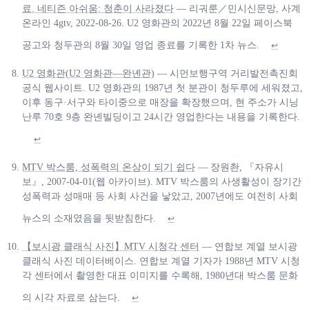
료. 네티즌 아쉬움: 청춘이 사라졌다
— 리궈룬／민시신문망, 사계
온라인 4gtv, 2022-08-26. U2 영화관의 2022년 8월 22일 페이스북
공고와 청두관의 8월 30일 영업 종료를 기록한 1차 뉴스.
↩
U2 영화관(U2 영화관—완녠관)
— 시먼보행구역 거리발전촉진회
공식 웹사이트. U2 영화관의 1987년 첫 분관이 청두루에 세워졌고,
이후 동구·서구와 타이중으로 매장을 확장했으며, 현 주소가 시닝
난루 70호 9층 완녠빌딩이고 24시간 영업한다는 내용을 기록한다.
↩
MTV 박스룸, 성폭력의 온상이 되기 쉽다
— 장원촨, 『자유시
보』, 2007-04-01(웹 아카이브). MTV 박스룸의 사생활성이 장기간
성폭력과 성매매 등 사회 사건을 낳았고, 2007년에도 여전히 사회
뉴스의 소재였음을 뒷받침한다.
↩
【보시광 클래식 사진】MTV 시청각 센터
— 연합보 계열 보시광
클래식 사진 데이터베이스. 연합보 계열 기자가 1988년 MTV 시청
각 센터에서 촬영한 대표 이미지를 수록해, 1980년대 박스룸 문화
의 시각 자료로 삼는다.
↩