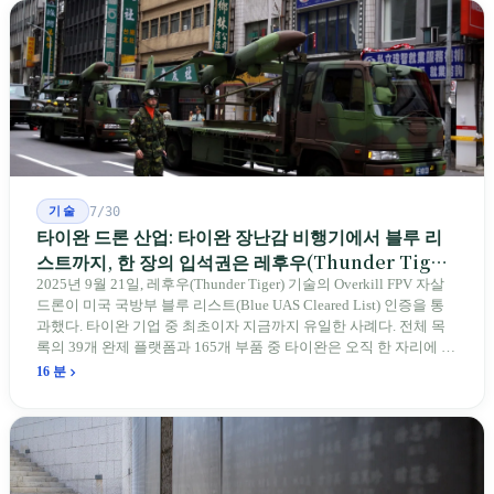
기술
7/30
타이완 드론 산업: 타이완 장난감 비행기에서 블루 리
스트까지, 한 장의 입석권은 레후우(Thunder Tiger)
에게
2025년 9월 21일, 레후우(Thunder Tiger) 기술의 Overkill FPV 자살
드론이 미국 국방부 블루 리스트(Blue UAS Cleared List) 인증을 통
과했다. 타이완 기업 중 최초이자 지금까지 유일한 사례다. 전체 목
록의 39개 완제 플랫폼과 165개 부품 중 타이완은 오직 한 자리에 불
과하다. 2026년 4월, 미국 양당 소속 상원의원 4명이 《타이완을 위
16 분
한 푸른 하늘법(Blue Skies for Taiwan Act)》을 공동 발의해 타이완
기업용 고속 통로 설치를 요구했다. 이 법안 자체의 존재가 한 가지
를 드러낸다: 타이완의 진입이 너무 느려 미국 스스로가 입법을 통해
장벽을 낮춰야 한다는 점이다. 타이완에서 46년간 원격 조종 장난감
비행기를 만들어 온 한 회사가 오하이오주에 두 번째 공장을 건설할