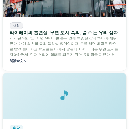
사회
타이베이의 흡연실: 무연 도시 속의, 숨 쉬는 유리 상자
2026년 5월 7일, 시먼 MRT 6번 출구 옆에 투명한 상자 하나가 세워
졌다. 대만 최초의 옥외 음압식 흡연실이다. 문을 열면 바람은 안으
로 빨려 들어가고 밖으로는 나가지 않는다. 타이베이는 무연 도시를
지향하면서, 먼저 거리에 담배를 피우기 위한 유리집을 지었다. 옌다
오가 폐엽을 잘라 낸 1984년부터, 실내의 간접흡연이 3.2%까지 내려
閱讀全文
가고 문밖에서는 여전히 절반 가까이가 남아 있는 현재까지. 이 상자
안에는 합법적인 담배 한 개비와, 이 도시가 아직 다 이야기하지 못
한 공공 공간을 둘러싼 계약이 담겨 있다.
🎵
음악