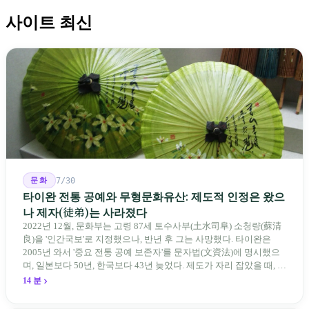
사이트 최신
문화
7/30
타이완 전통 공예와 무형문화유산: 제도적 인정은 왔으
나 제자(徒弟)는 사라졌다
2022년 12월, 문화부는 고령 87세 토수사부(土水司阜) 소청량(蘇清
良)을 '인간국보'로 지정했으나, 반년 후 그는 사망했다. 타이완은
2005년 와서 '중요 전통 공예 보존자'를 문자법(文資法)에 명시했으
며, 일본보다 50년, 한국보다 43년 늦었다. 제도가 자리 잡았을 때, 제
자 제도는 이미 1970-80년대 산업화 과정에서 붕괴되었다. 600여 명
14 분
전통 장사 중 50세 미만은 '소수'에 불과하다. 명단은 길어지지만, 가
르칠 수 있는 사람은 줄어든다.