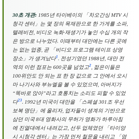
30초 개관:
1985년 타이베이의 「차오간싱 MTV 시
청각 센터」는 몇 장의 목재판으로 한 가게를 소파,
텔레비전, 비디오 녹화·재생기가 놓인 수십 개의 작
은 방으로 나누었다. 이때부터 대만에는 다른 곳에
는 없는 업종, 곧 「비디오 프로그램 테이프 상영
1
장소」가 생겨났다
. 전성기였던 1988년, 대만 전
2
역의 이런 점포는 600곳을 넘었고
, 젊은이들은
100위안도 안 되는 표 한 장 값으로 그 안에서 오시
마 나기사와 부뉴엘을 볼 수 있었으며, 아버지가
“똑바로 앉아”라고 호통치는 소리도 피할 수 있었
2
3
다
. 1992년 미국이 대만을 「스페셜 301조 우선
보복 명단」에 올리자, 업자들이 생계의 기반으로
삼던 미국 8대 영화사의 무허가 영화가 하루아침
에 진열대에서 내려갔고, 선두 업체였던 「타이양
시 시청각 센터」는 가장 먼저 철문을 내리고 「염