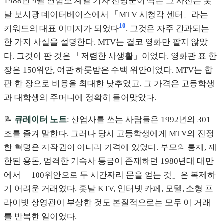
1988년 9월 연합보 계열 기자 천빙쿤이 찍은 그 사진은 훗
날 보시광 데이터베이스에서 「MTV 시청각 센터」라는
10
키워드의 대표 이미지가 되었다
. 그것은 자주 간과되는
한 가지 사실을 설명한다. MTV는 결코 영화만 팔지 않았
다. 그것이 판 것은 「저렴한 사생활」이었다. 영화관 표 한
장은 150위안, 여관 하룻밤은 수백 위안이었다. MTV는 합
판 한 장으로 비용을 최대한 낮추었고, 그 가격은 고등학생
과 대학생의 주머니에 정확히 들어맞았다.
📝
큐레이터 노트
: 산업사를 쓰는 사람들은 1992년의 301
조를 즐겨 말한다. 그러나 당시 고등학생에게 MTV의 진정
한 혁명은 저작권이 아니라 가격에 있었다. 부모의 통제, 제
한된 용돈, 엄격한 기숙사 통금이 존재하던 1980년대 대만
에서 「100위안으로 두 시간짜리 문을 얻는 것」은 복제하
기 어려운 거래였다. 훗날 KTV, 인터넷 카페, 모텔, 소형 프
라이빗 상영관이 부상한 것도 본질적으로는 모두 이 거래
를 반복한 일이었다.