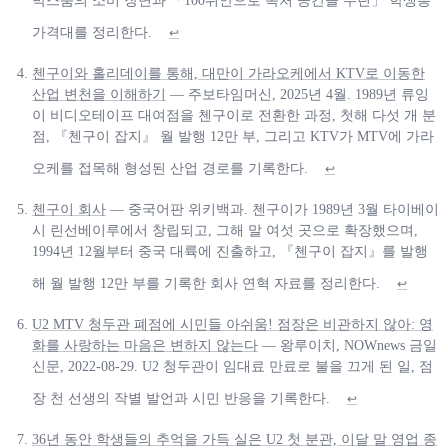
박스룸의 소비 장면과 「100위안으로 독처 공간을 누린」 학생층
가격대를 정리한다.
↩
첸구이와 홀리데이를 통해, 대만이 가라오케에서 KTV로 이동한
산업 변천을 이해하기
— 주보타임머신, 2025년 4월. 1989년 류잉
이 비디오테이프 대여점을 첸구이로 전환한 과정, 첫해 다섯 개 분
점, 『첸구이 잡지』 월 발행 12만 부, 그리고 KTV가 MTV에 가라
오케를 접목해 형성된 산업 경로를 기록한다.
↩
첸구이 회사
— 중국어판 위키백과. 첸구이가 1989년 3월 타이베이
시 린선베이루에서 창립되고, 그해 말 여섯 곳으로 확장했으며,
1994년 12월부터 중국 대륙에 진출하고, 『첸구이 잡지』를 발행
해 월 발행 12만 부를 기록한 회사 연혁 자료를 정리한다.
↩
U2 MTV 청두관 폐점에 시민들 아쉬움! 점장은 비관하지 않아: 영
화를 사랑하는 마음은 변하지 않는다
— 왕루이치, NOWnews 금일
신문, 2022-08-29. U2 청두관이 임대료 만료로 불을 끄게 된 일, 점
장 천 선생의 작별 발언과 시민 반응을 기록한다.
↩
36년 동안 학생들의 추억을 가득 실은 U2 첫 분관, 이달 말 영업 종