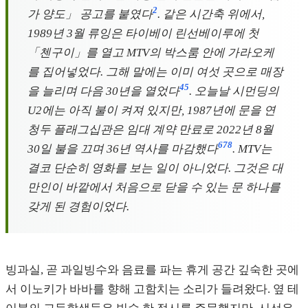
2
가 양도」 공고를 붙였다
. 같은 시간축 위에서,
1989년 3월 류잉은 타이베이 린선베이루에 첫
「첸구이」를 열고 MTV의 박스룸 안에 가라오케
를 집어넣었다. 그해 말에는 이미 여섯 곳으로 매장
4
5
을 늘리며 다음 30년을 열었다
. 오늘날 시먼딩의
U2에는 아직 불이 켜져 있지만, 1987년에 문을 연
청두 플래그십관은 임대 계약 만료로 2022년 8월
6
7
8
30일 불을 끄며 36년 역사를 마감했다
. MTV는
결코 단순히 영화를 보는 일이 아니었다. 그것은 대
만인이 바깥에서 처음으로 닫을 수 있는 문 하나를
갖게 된 경험이었다.
빙과실, 곧 과일빙수와 음료를 파는 휴게 공간 깊숙한 곳에
서 이노키가 바바를 향해 고함치는 소리가 들려왔다. 옆 테