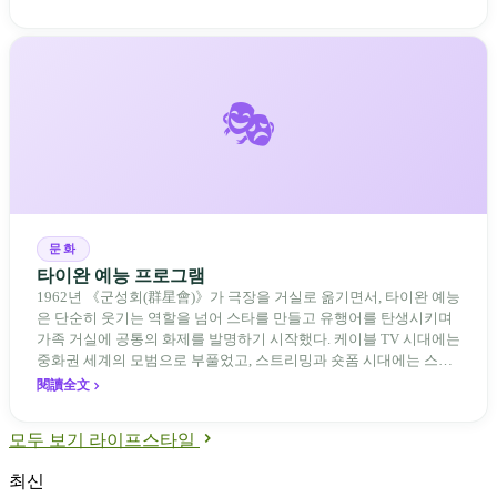
🎭
문화
타이완 예능 프로그램
1962년 《군성회(群星會)》가 극장을 거실로 옮기면서, 타이완 예능
은 단순히 웃기는 역할을 넘어 스타를 만들고 유행어를 탄생시키며
가족 거실에 공통의 화제를 발명하기 시작했다. 케이블 TV 시대에는
중화권 세계의 모범으로 부풀었고, 스트리밍과 숏폼 시대에는 스튜
디오 쇼에서 분화된 플랫폼 위의 새로운 언어로 스스로를 다시 써야
閱讀全文
했다.
모두 보기 라이프스타일
최신