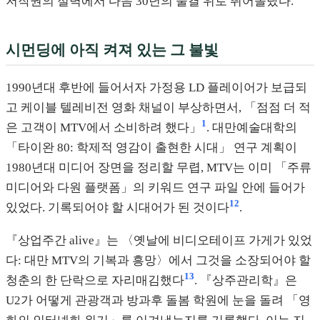
저작권의 절벽에서 다음 30년의 물결 위로 뛰어올랐다.
시먼딩에 아직 켜져 있는 그 불빛
1990년대 후반에 들어서자 가정용 LD 플레이어가 보급되
고 케이블 텔레비전 영화 채널이 부상하면서, 「점점 더 적
1
은 고객이 MTV에서 소비하려 했다」
. 대만예술대학의
「타이완 80: 학제적 영감이 출현한 시대」 연구 계획이
1980년대 미디어 장면을 정리할 무렵, MTV는 이미 「주류
미디어와 다원 플랫폼」의 키워드 연구 파일 안에 들어가
12
있었다. 기록되어야 할 시대어가 된 것이다
.
『상업주간 alive』는 〈옛날에 비디오테이프 가게가 있었
다: 대만 MTV의 기복과 흥망〉에서 그것을 소장되어야 할
13
청춘의 한 단락으로 자리매김했다
. 『상주관리학』은
U2가 어떻게 관광객과 방과후 돌봄 학원에 눈을 돌려 「영