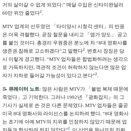
거의 살아갈 수 없게 되었다.” 매달 수입은 신타이완달러
2
60만 위안 줄었다
.
MTV 업계의 선두였던 「타이양시 시청각 센터」의 반응
은 더욱 격렬했다. 곧장 철문을 내리고 「염가 양도」 공고
를 붙인 것이다. 총경리 우원중은 분노에 차 “8대 영화사를
2
생존권 침해로 고소하겠다”고 말했다
. 변호사 장징은 당
시 이렇게 경고했다. “MTV 업자들은 합법화하려는 생각으
로 가득하지만, 객관적 조건이 허락하지 않는다면 많은 업
2
자가 지하로 들어갈 가능성이 있다고 본다”
.
📝
큐레이터 노트
: 많은 사람은 MTV가 「불법 복제 때문에
죽었다」고 기억한다. 그러나 1992년 『광화잡지』의 그
기사가 실제로 쓴 것은 다른 문제였다. MTV 업자들은 줄곧
미국 8대 영화사와 라이선스를 논의하려 했다. “8대 영화사
는 초기에 아예 MTV의 지위를 인정하지 않았기 때문에 업
2
자들과 협상하려 하지 않았다”
. 이 산업을 무너뜨린 진짜