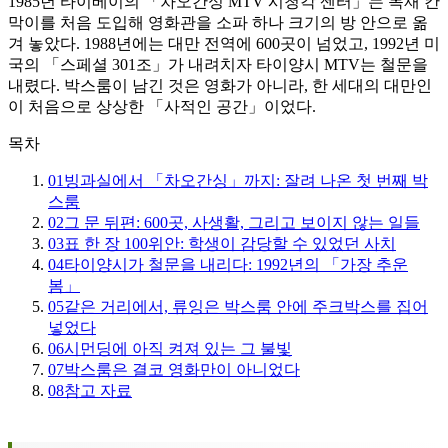
1985년 타이베이의 「차오간싱 MTV 시청각 센터」는 목재 칸
막이를 처음 도입해 영화관을 소파 하나 크기의 방 안으로 옮
겨 놓았다. 1988년에는 대만 전역에 600곳이 넘었고, 1992년 미
국의 「스페셜 301조」가 내려치자 타이양시 MTV는 철문을
내렸다. 박스룸이 남긴 것은 영화가 아니라, 한 세대의 대만인
이 처음으로 상상한 「사적인 공간」이었다.
목차
01
빙과실에서 「차오간싱」까지: 잘려 나온 첫 번째 박
스룸
02
그 문 뒤편: 600곳, 사생활, 그리고 보이지 않는 일들
03
표 한 장 100위안: 학생이 감당할 수 있었던 사치
04
타이양시가 철문을 내리다: 1992년의 「가장 추운
봄」
05
같은 거리에서, 류잉은 박스룸 안에 주크박스를 집어
넣었다
06
시먼딩에 아직 켜져 있는 그 불빛
07
박스룸은 결코 영화만이 아니었다
08
참고 자료