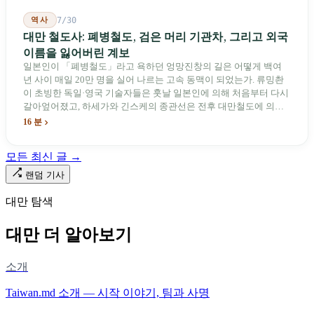
역사
7/30
대만 철도사: 폐병철도, 검은 머리 기관차, 그리고 외국
이름을 잃어버린 계보
일본인이 「폐병철도」라고 욕하던 엉망진창의 길은 어떻게 백여
년 사이 매일 20만 명을 실어 나르는 고속 동맥이 되었는가. 류밍촨
이 초빙한 독일·영국 기술자들은 훗날 일본인에 의해 처음부터 다시
갈아엎어졌고, 하세가와 긴스케의 종관선은 전후 대만철도에 의해
이름과 번호가 바뀌었다. 세대마다 앞선 세대의 기록을 주석으로 밀
16 분
어냈다. 외국 이름들은 줄곧 벗겨져 나갔고, 남은 것은 대만어의
「오타우아」「화차아」, 쥐광·쯔창·푸싱이라는 정치 구호뿐이었
모든 최신 글 →
다. 마침내 푸유마·타로코 세대에 이르러서야 원주민 지명이 다시 철
로 위에 깔렸다.
랜덤 기사
대만 탐색
대만 더 알아보기
소개
Taiwan.md 소개 — 시작 이야기, 팀과 사명