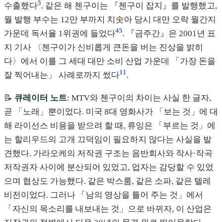
5
수출했다
. 같은 해 첸구이는 『첸구이 잡지』를 발행했고,
월 발행 부수는 12만 부까지 치솟아 당시 대만 오락 월간지
4
5
가운데 독서율 1위권에 들었다
. 『금주간』은 2001년 표
지 기사 〈첸구이가 신비롭게 큰돈을 버는 진상을 밝히
다〉에서 이를 그 세대 대만 소비 산업 가운데 「가장 돈을
11
잘 찍어내는」 사례로까지 썼다
.
📝
큐레이터 노트
: MTV와 첸구이의 차이는 사실 한 글자,
곧 「노래」뿐이었다. 미국 8대 영화사가 「보는 것」에 대
해 라이선스 비용을 받으려 할 때, 류잉은 「부르는 것」에
는 할리우드의 고개 끄덕임이 필요하지 않다는 사실을 발
견했다. 가라오케의 저작권 구조는 음반회사와 작사·작곡
저작권자 사이에 분산되어 있었고, 업자는 감당할 수 있었
으며 협상도 가능했다. 같은 박스룸, 같은 소파, 같은 텔레
비전이었다. 그러나 「남의 영상을 틀어 주는 것」에서
「자신의 목소리를 내보내는 것」으로 바뀌자, 이 산업은