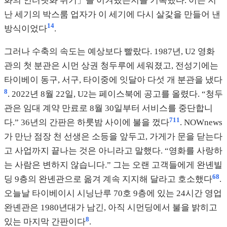
화의 인터넷화 위기」를 이겨냈는지를 기록했다. 이는 지
난 세기의 박스룸 업자가 이 세기에 다시 살갗을 만들어 낸
14
방식이었다
.
그러나 수축의 속도는 예상보다 빨랐다. 1987년, U2 영화
관의 첫 분관은 시먼 상권 청두루에 세워졌고, 전성기에는
타이베이 동구, 서구, 타이중에 잇달아 다섯 개 분관을 냈다
8
. 2022년 8월 22일, U2는 페이스북에 공고를 올렸다. “청두
관은 임대 계약 만료로 8월 30일부터 서비스를 중단합니
7
11
다.” 36년의 간판은 하룻밤 사이에 불을 껐다
. NOWnews
가 만난 점장 천 선생은 소등을 앞두고, 가게가 문을 닫는다
고 사업까지 끝나는 것은 아니라고 말했다. “영화를 사랑하
는 사람은 변하지 않습니다.” 그는 오랜 고객들에게 완녠빌
6
8
딩 9층의 완녠관으로 옮겨 계속 지지해 달라고 호소했다
.
오늘날 타이베이시 시닝난루 70호 9층에 있는 24시간 영업
완녠관은 1980년대가 남긴, 아직 시먼딩에서 불을 밝히고
8
있는 마지막 간판이다
.