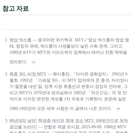
참고 자료
영상 박스룸
— 중국어판 위키백과. MTV／영상 박스룸의 영업 형
태, 명칭의 유래, 박스룸의 사생활성이 낳은 사회 문제, 그리고
1989년 KTV가 MTV와 가라오케의 접목에서 태어난 전환 맥락을
정리한다.
↩
폭풍 301, 비정 MTV
— 웨이훙진, 『타이완 광화잡지』 1992년 6
월호. 1992년 「스페셜 301」이 MTV 업자에게 준 충격, 타이양시
가 철문을 내린 일, 잉루 사장 류충선과 변호사 장징의 인터뷰, 그
리고 MTV가 1970년대 빙과실에서 1985년 「차오간싱」의 첫 칸
막이로 이어진 완전한 계보를 1차 자료로 기록한다. 본문에 실린
1980-1992년의 모든 세부 사항은 이 글에서 나온 것이다.
↩
80년대의 낭만! 학생층 데이트 최애 장소 MTV, 100위안으로 독처
공간을 누리다!
— 연합보 계열 보시광, 2025-09-08. 1988년 MTV