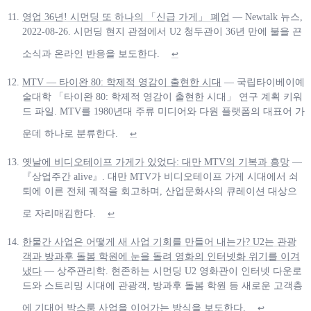
영업 36년! 시먼딩 또 하나의 「신급 가게」 폐업
— Newtalk 뉴스,
2022-08-26. 시먼딩 현지 관점에서 U2 청두관이 36년 만에 불을 끈
소식과 온라인 반응을 보도한다.
↩
MTV — 타이완 80: 학제적 영감이 출현한 시대
— 국립타이베이예
술대학 「타이완 80: 학제적 영감이 출현한 시대」 연구 계획 키워
드 파일. MTV를 1980년대 주류 미디어와 다원 플랫폼의 대표어 가
운데 하나로 분류한다.
↩
옛날에 비디오테이프 가게가 있었다: 대만 MTV의 기복과 흥망
—
『상업주간 alive』. 대만 MTV가 비디오테이프 가게 시대에서 쇠
퇴에 이른 전체 궤적을 회고하며, 산업문화사의 큐레이션 대상으
로 자리매김한다.
↩
한물간 사업은 어떻게 새 사업 기회를 만들어 내는가? U2는 관광
객과 방과후 돌봄 학원에 눈을 돌려 영화의 인터넷화 위기를 이겨
냈다
— 상주관리학. 현존하는 시먼딩 U2 영화관이 인터넷 다운로
드와 스트리밍 시대에 관광객, 방과후 돌봄 학원 등 새로운 고객층
에 기대어 박스룸 사업을 이어가는 방식을 보도한다.
↩