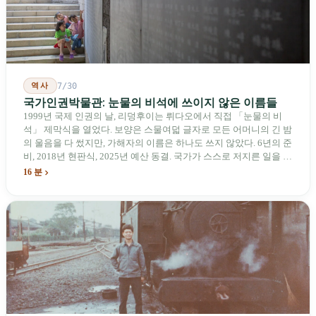
계획을 세우고 있다.
역사
7/30
국가인권박물관: 눈물의 비석에 쓰이지 않은 이름들
1999년 국제 인권의 날, 리덩후이는 뤼다오에서 직접 「눈물의 비
석」 제막식을 열었다. 보양은 스물여덟 글자로 모든 어머니의 긴 밤
의 울음을 다 썼지만, 가해자의 이름은 하나도 쓰지 않았다. 6년의 준
비, 2018년 현판식, 2025년 예산 동결. 국가가 스스로 저지른 일을 기
념하기 위해 스스로 세운 박물관. 계엄 해제 39년 동안 사법 재판을
16 분
받은 가해자는 단 한 명도 없다.