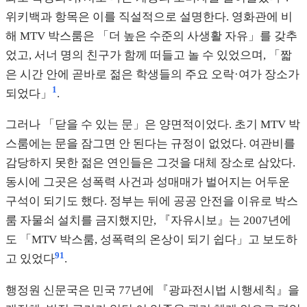
위키백과 항목은 이를 직설적으로 설명한다. 영화관에 비
해 MTV 박스룸은 「더 높은 수준의 사생활 자유」를 갖추
었고, 서너 명의 친구가 함께 떠들고 놀 수 있었으며, 「짧
은 시간 안에 곧바로 젊은 학생들의 주요 오락·여가 장소가
1
되었다」
.
그러나 「닫을 수 있는 문」은 양면적이었다. 초기 MTV 박
스룸에는 문을 잠그면 안 된다는 규정이 없었다. 여관비를
감당하지 못한 젊은 연인들은 그것을 대체 장소로 삼았다.
동시에 그곳은 성폭력 사건과 성매매가 벌어지는 어두운
구석이 되기도 했다. 정부는 뒤에 공공 안전을 이유로 박스
룸 자물쇠 설치를 금지했지만, 『자유시보』는 2007년에
도 「MTV 박스룸, 성폭력의 온상이 되기 쉽다」고 보도하
9
1
고 있었다
.
행정원 신문국은 민국 77년에 『광파전시법 시행세칙』을