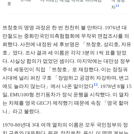
호
13
차
쯔창호의 명명 과정은 한 번 천천히 볼 만하다. 1976년 대
만철도는 중화민국민의측험협회에 무작위 면접조사를 의
뢰했다. 사전에 내정된 세 후보명은 「쯔창호, 성리호, 자유
호」였다. 조사 결과 세 이름은 각각 3분의 1씩 표를 얻었
다. 사실상 합의가 없었던 셈이다. 마지막에는 대만성 정부
주석 셰둥민이 직접 「쯔창호」로 재정했다. 이는 장징궈
시대에 널리 퍼진 구호 「장엄하고 공경히 자강하며, 변고
12
에도 놀라지 않는다」에서 나온 말이었다
. 1978년 8월 15
일, EMU100형 전기동차가 정식 운행을 시작했다. 이 열차
는 차체를 영국 GEC가 제작했기 때문에 속칭 「영국 할머
니」라고 불렸다.
1970-80년대 3대 여객 열차의 이름은 모두 국민정부의 정
치 구호와 대응한다. 쥐광, 장징쯔창, 푸싱. 이 명명 계보는