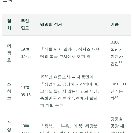
열
투입
명명의 전거
기종
차
연도
R100 디
쥐
1970-
「쥐를 잊지 말라」, 장제스가 톈
젤전기
광
02-03
단의 복국 고사에서 취한 말
기관차
호
11
견인
1976년 여론조사 → 셰둥민이
쯔
「장엄하고 공경히 자강하며, 변
EMU100
1978-
창
고에도 놀라지 않는다」로 재정.
전기동
08-15
12
호
중화민국 정부가 유엔에서 탈퇴
차
한 뒤의 구호
탕룽철
푸
1980-
「광복」「부흥」의 뜻. 쥐광보
공장 제
싱
07-06
다 아래인 제3급 객차로 자리매김
작 냉방