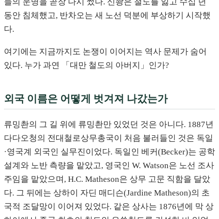
들의 운명을 곧장 다시 썼다. 신좡은 철도를 잃고 수십 년
동안 침체했고, 반차오는 새 노선 덕분에 부상하기 시작했
다.
여기에는 지금까지도 논쟁이 이어지는 역사 문제가 숨어
있다. 누가 과연 「대만 철도의 아버지」인가?
외국 이름은 어떻게 벗겨져 나갔는가
류밍촨의 그 길 위에 류밍촨만 있었던 것은 아니다. 1887년
다다오청의 전대철로상무총국이 처음 불러들인 것은 독일
·영국계 외국인 실무진이었다. 독일인 베커(Becker)는 공학
설계와 노반 측량을 맡았고, 영국인 W. Watson은 노선 조사
주임을 맡았으며, H.C. Matheson은 상무 고문 직함을 달았
다. 그 뒤에는 상하이 자딘 매디슨(Jardine Matheson)의 초
국적 조달망이 이어져 있었다. 같은 상사는 1876년에 막 상