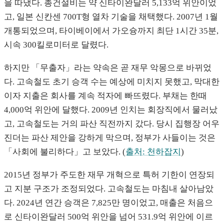
을 따냈다. 총건설비는 약 신타이완달러 5,133억 위안이었
고, 일본 신칸센 700T형 열차 기술을 채택했다. 2007년 1월
개통되었으며, 타이베이에서 가오슝까지 최단 1시간 35분,
시속 300킬로미터로 달렸다.
하지만 「무출자」라는 약속은 곧 재무 악몽으로 바뀌었
다. 고속철도 초기 승객 수는 예상에 미치지 못했고, 막대한
이자 지출은 회사를 계속 적자에 빠뜨렸다. 부채는 한때
4,000억 위안에 달했다. 2009년 인치는 회장직에서 물러났
고, 고속철도는 거의 파산 직전까지 갔다. 당시 집행장 어우
진더는 파산 제안을 강하게 막으며, 정부가 사들이는 것은
「사회에 불리하다」고 보았다. (
출처: 천하잡지
)
2015년 정부가 주도한 재무 개혁으로 특허 기한이 연장되
고 지분 구조가 조정되었다. 고속철도는 마침내 살아남았
다. 2024년 연간 승객은 7,825만 명이었고, 매출은 처음으
로 신타이완달러 500억 위안을 넘어 531.9억 위안에 이르