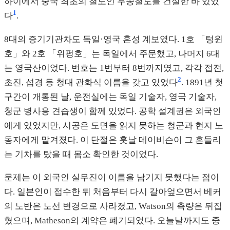
하이에서 중국 최초의 철도인 우쑹철도를 건설한 바 있었
1
다
.
8대의 증기기관차도 독일·영국 혼성 계보였다. 1호 「텅윈
호」와 2호 「위펑호」는 독일에서 주문했고, 나머지 6대
는 영국산이었다. 번호는 1번부터 8번까지였고, 각각 접전,
2
초진, 섭경 등 청대 관화식 이름을 갖고 있었다
. 1891년 첫
구간이 개통된 날, 운전실에는 독일 기술자, 영국 기술자,
청군 병사용 견습생이 함께 있었다. 공학 설계권은 외국인
에게 있었지만, 시공은 도면을 읽지 못하는 청군과 현지 노
동자에게 맡겨졌다. 이 단절은 훗날 데이비슨이 그 흔들리
는 기차를 탔을 때 몸소 확인한 것이었다.
문제는 이 외국인 실무진이 이름을 남기지 못했다는 점이
다. 일본인이 접수한 뒤 처음부터 다시 갈아엎으면서 베커
의 노반은 노선 변경으로 사라졌고, Watson의 측량은 뒤집
혔으며, Matheson의 계약은 폐기되었다. 오늘날까지도 중