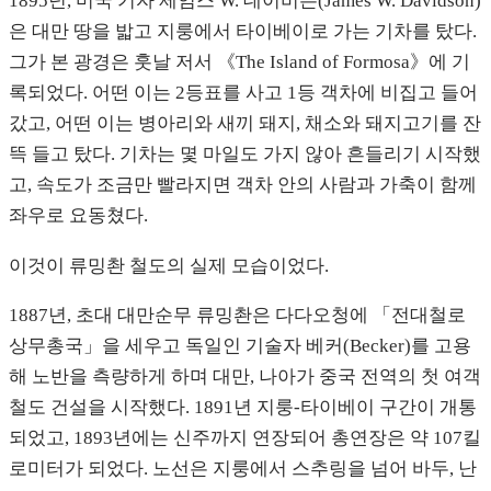
1895년, 미국 기자 제임스 W. 데이비슨(James W. Davidson)
은 대만 땅을 밟고 지룽에서 타이베이로 가는 기차를 탔다.
그가 본 광경은 훗날 저서 《The Island of Formosa》에 기
록되었다. 어떤 이는 2등표를 사고 1등 객차에 비집고 들어
갔고, 어떤 이는 병아리와 새끼 돼지, 채소와 돼지고기를 잔
뜩 들고 탔다. 기차는 몇 마일도 가지 않아 흔들리기 시작했
고, 속도가 조금만 빨라지면 객차 안의 사람과 가축이 함께
좌우로 요동쳤다.
이것이 류밍촨 철도의 실제 모습이었다.
1887년, 초대 대만순무 류밍촨은 다다오청에 「전대철로
상무총국」을 세우고 독일인 기술자 베커(Becker)를 고용
해 노반을 측량하게 하며 대만, 나아가 중국 전역의 첫 여객
철도 건설을 시작했다. 1891년 지룽-타이베이 구간이 개통
되었고, 1893년에는 신주까지 연장되어 총연장은 약 107킬
로미터가 되었다. 노선은 지룽에서 스추링을 넘어 바두, 난