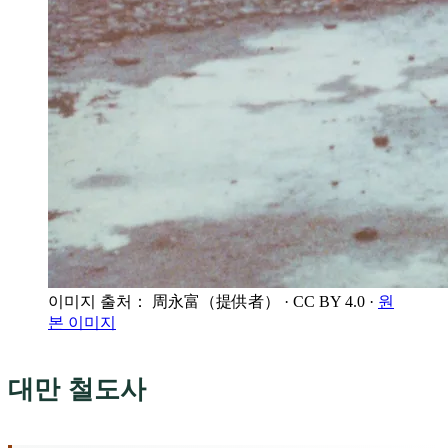
이미지 출처： 周永富（提供者）
· CC BY 4.0
·
원
본 이미지
대만 철도사