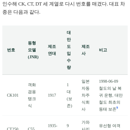
인수해 CK, CT, DT 세 계열로 다시 번호를 매겼다. 대표 차
종은 다음과 같다.
대
만
동형
제조
도
제조
번호
모델
비고
연대
입
사
(JNR)
수
량
일본
1998-06-09
객화
1
자동
철도의 날 복
겸용
대
CK101
1917
차주
귀 운행, 대만
탱크
(보
식회
철도 최초의
식
존)
9
사
동태 보존
가와
1935-
9
유선형 여객
CT250
C55
사키