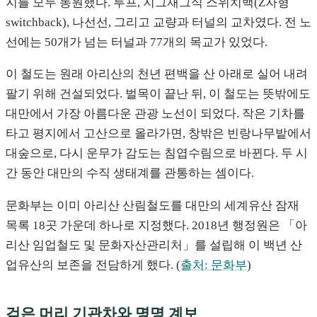
지를 모두 동원했다. 루프, 지그재그식 스위치백(Z자형
switchback), 나선선, 그리고 교량과 터널의 교차였다. 전 노
선에는 50개가 넘는 터널과 77개의 목교가 있었다.
이 철도는 원래 아리산의 천년 편백을 산 아래로 실어 내려
팔기 위해 건설되었다. 벌목이 끝난 뒤, 이 철도는 뜻밖에도
대만에서 가장 아름다운 관광 노선이 되었다. 작은 기차를
타고 평지에서 고산으로 올라가면, 창밖은 빈랑나무밭에서
대숲으로, 다시 운무가 감도는 침엽수림으로 바뀐다. 두 시
간 동안 대만의 수직 생태계를 관통하는 셈이다.
문화부는 이미 아리산 산림철도를 대만의 세계유산 잠재
목록 18곳 가운데 하나로 지정했다. 2018년 행정원은 「아
리산 임업철도 및 문화자산관리처」를 설립해 이 백년 산
업유산의 보존을 전담하게 했다. (
출처: 문화부
)
검은 머리 기관차와 명명 계보