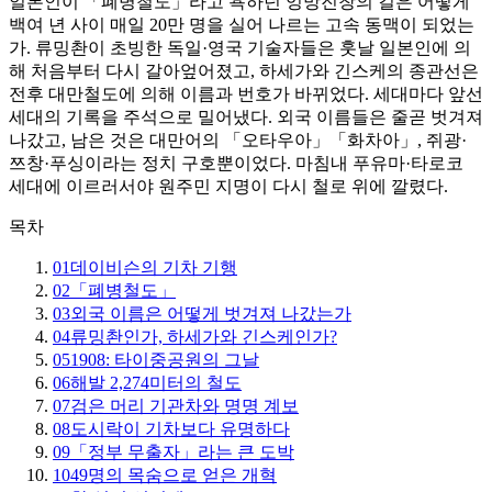
일본인이 「폐병철도」라고 욕하던 엉망진창의 길은 어떻게
백여 년 사이 매일 20만 명을 실어 나르는 고속 동맥이 되었는
가. 류밍촨이 초빙한 독일·영국 기술자들은 훗날 일본인에 의
해 처음부터 다시 갈아엎어졌고, 하세가와 긴스케의 종관선은
전후 대만철도에 의해 이름과 번호가 바뀌었다. 세대마다 앞선
세대의 기록을 주석으로 밀어냈다. 외국 이름들은 줄곧 벗겨져
나갔고, 남은 것은 대만어의 「오타우아」「화차아」, 쥐광·
쯔창·푸싱이라는 정치 구호뿐이었다. 마침내 푸유마·타로코
세대에 이르러서야 원주민 지명이 다시 철로 위에 깔렸다.
목차
01
데이비슨의 기차 기행
02
「폐병철도」
03
외국 이름은 어떻게 벗겨져 나갔는가
04
류밍촨인가, 하세가와 긴스케인가?
05
1908: 타이중공원의 그날
06
해발 2,274미터의 철도
07
검은 머리 기관차와 명명 계보
08
도시락이 기차보다 유명하다
09
「정부 무출자」라는 큰 도박
10
49명의 목숨으로 얻은 개혁