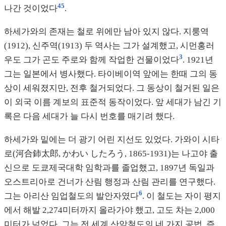
4
5
나간 것이었다
.
하세가와의 존재는 철로 위에만 남아 있지 않다. 지룽역
(1912), 신주역(1913) 두 역사는 그가 설계했고, 시먼홍러
3
우도 그가 곤도 주로와 함께 작업한 건물이었다
. 1921년
그는 일본에서 병사했다. 타이베이역 앞에는 한때 그의 동
상이 세워졌지만, 전후 철거되었다. 그 동상이 철거된 일은
이 외국 이름 계보의 표준적 동작이었다. 앞 세대가 남긴 기
록은 다음 세대가 늘 다시 번호를 매기려 했다.
하세가와 밑에는 더 광기 어린 지선도 있었다. 가와이 시타
로(河合鈰太郎, かわい したろう, 1865-1931)는 나고야 출
신으로 도쿄제국대학 임학과를 졸업했고, 1897년 독일과
오스트리아로 건너가 산림 행정과 산림 관리를 연구했다.
6
그는 아리산 임업철도의 발안자였다
. 이 철도는 자이 평지
에서 해발 2,274미터까지 올라가야 했고, 고도 차는 2,000
미터가 넘었다. 그는 전 세계 산악철도의 네 가지 공법, 즉