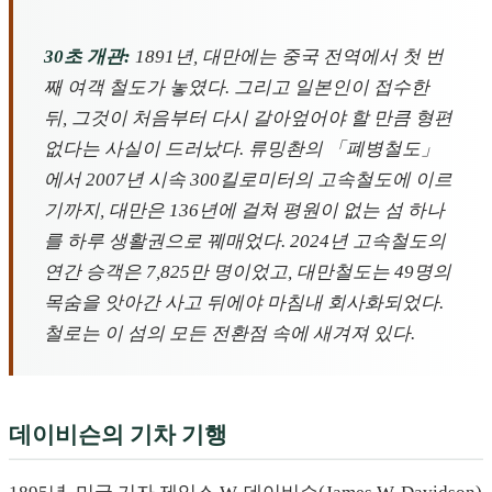
30초 개관:
1891년, 대만에는 중국 전역에서 첫 번
째 여객 철도가 놓였다. 그리고 일본인이 접수한
뒤, 그것이 처음부터 다시 갈아엎어야 할 만큼 형편
없다는 사실이 드러났다. 류밍촨의 「폐병철도」
에서 2007년 시속 300킬로미터의 고속철도에 이르
기까지, 대만은 136년에 걸쳐 평원이 없는 섬 하나
를 하루 생활권으로 꿰매었다. 2024년 고속철도의
연간 승객은 7,825만 명이었고, 대만철도는 49명의
목숨을 앗아간 사고 뒤에야 마침내 회사화되었다.
철로는 이 섬의 모든 전환점 속에 새겨져 있다.
데이비슨의 기차 기행