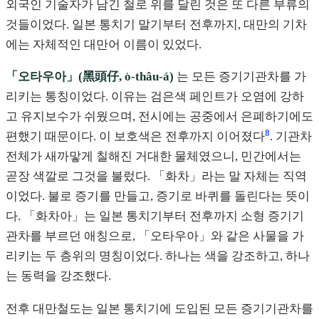
외국인 기술자가 남긴 철로 위를 달린 것은 또 다른 부류의
것들이었다. 일본 통치기 말기부터 전후까지, 대만의 기차
에는 자체적인 대만어 이름이 있었다.
「오타우아」(黑頭仔, o͘-thâu-á)
는 모든 증기기관차를 가
리키는 통칭이었다. 이유는 검은색 페인트가 오염에 강하
고 유지보수가 쉬웠으며, 전시에는 공중에서 은폐하기에도
8
편했기 때문이다. 이 보호색은 전후까지 이어졌다
. 기관차
전체가 새까맣게 칠해진 거대한 물체였으니, 민간에서는
곧장 색깔로 그것을 불렀다. 「화차」라는 말 자체는 직역
이었다. 불로 증기를 만들고, 증기로 바퀴를 돌린다는 뜻이
다. 「화차아」는 일본 통치기부터 전후까지 소형 증기기
관차를 부르던 애칭으로, 「오타우아」와 같은 사물을 가
리키는 두 층위의 명칭이었다. 하나는 색을 강조하고, 하나
는 동력을 강조했다.
전후 대만철도는 일본 통치기에 도입된 모든 증기기관차를