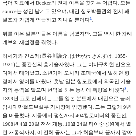
국어 자료에서 Becker의 전체 이름을 찾기는 어렵다. 모든
source는 성만 남기고 있으며, 대만 철도박물관의 전시 패
1
널조차 가볍게 언급하고 지나갈 뿐이다
.
뒤를 이은 일본인들은 이름을 남겼지만, 그들 역시 한 차례
계보의 재설정을 겪었다.
하세가와 긴스케(長谷川謹介, はせがわ きんすけ, 1855-
1921)는 종관선의 총기술자였다. 그는 야마구치현 산요오
다에서 태어났고, 소년기에 오사카 조폐국에서 일하던 형
곁에서 영어를 배웠다. 훗날 일본 철도료에서 외국인 기술
3
자의 통역을 맡으며 번역을 하는 동시에 측량을 배웠다
.
1899년 고토 신페이는 그를 일본 본토에서 대만으로 불러
임시대만철도부설부 기사장에 임명했다. 그는 그렇게 9년
을 머물렀다. 지룽에서 펑산까지 404킬로미터의 종관선,
1908년 4월 20일 전선 개통, 10월 24일 타이중공원에서 열
린 개통식까지, 이 전체 공사는 그가 처음부터 끝까지 깔아