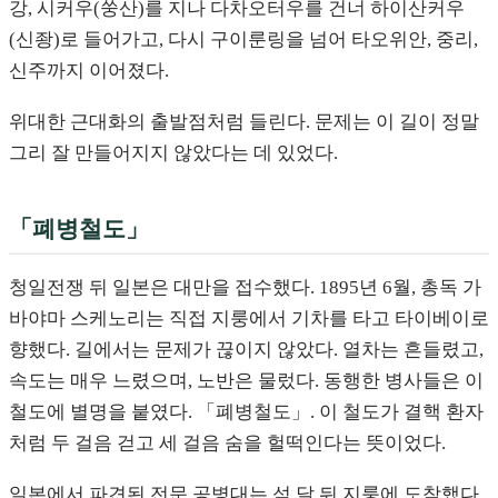
강, 시커우(쑹산)를 지나 다차오터우를 건너 하이산커우
(신좡)로 들어가고, 다시 구이룬링을 넘어 타오위안, 중리,
신주까지 이어졌다.
위대한 근대화의 출발점처럼 들린다. 문제는 이 길이 정말
그리 잘 만들어지지 않았다는 데 있었다.
「폐병철도」
청일전쟁 뒤 일본은 대만을 접수했다. 1895년 6월, 총독 가
바야마 스케노리는 직접 지룽에서 기차를 타고 타이베이로
향했다. 길에서는 문제가 끊이지 않았다. 열차는 흔들렸고,
속도는 매우 느렸으며, 노반은 물렀다. 동행한 병사들은 이
철도에 별명을 붙였다. 「폐병철도」. 이 철도가 결핵 환자
처럼 두 걸음 걷고 세 걸음 숨을 헐떡인다는 뜻이었다.
일본에서 파견된 전문 공병대는 석 달 뒤 지룽에 도착했다.