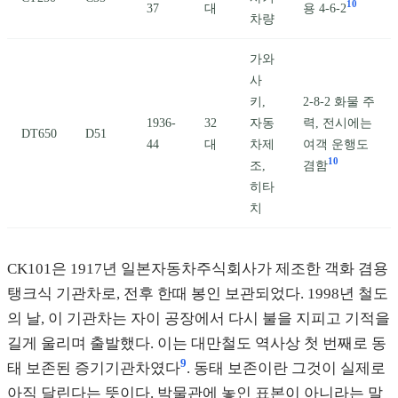
10
37
대
용 4-6-2
차량
가와
사
키,
2-8-2 화물 주
1936-
32
자동
력, 전시에는
DT650
D51
44
대
차제
여객 운행도
10
조,
겸함
히타
치
CK101은 1917년 일본자동차주식회사가 제조한 객화 겸용
탱크식 기관차로, 전후 한때 봉인 보관되었다. 1998년 철도
의 날, 이 기관차는 자이 공장에서 다시 불을 지피고 기적을
길게 울리며 출발했다. 이는 대만철도 역사상 첫 번째로 동
9
태 보존된 증기기관차였다
. 동태 보존이란 그것이 실제로
아직 달린다는 뜻이다. 박물관에 놓인 표본이 아니라는 말