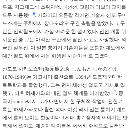
루프, 지그재그식 스위치백, 나선선, 교량과 터널의 교차를
6
모두 사용했다
. 가와이의 오른팔 격이던 기술자 신도 구마
노스케는 주치에서 장나오랴오 구간 측량을 맡았다. 그 구
간은 산악철도에서 가장 어려운 한 절이었다. 전선 개통 뒤
시운전 중 그는 아리산 구간에서 탈선 사고로 사망했다. 외
국인 실무진, 이 일본 통치기 기술자들을 포함한 계보에서
대만 철도 위에서 처음 희생된 사람이 바로 그였다.
신모토 시카노스케(新元鹿之助, しんもと しかのすけ,
1870-1949)는 가고시마 출신으로, 1894년 도쿄제국대학
토목학과를 졸업했다. 그는 먼저 체신성 철도국 기사로 일
7
했고, 이후 하세가와의 대만 철도 체계를 이어받았다
. 중
국어 source에서 그가 대만에서 한 구체적 작업에 관한 기
록은 하세가와보다 훨씬 적다. 이것 역시 일본 통치기 계보
에서 흔히 보이는 현상이다. 1세대 총기술자의 이야기는 반
복해서 쓰이고, 계승자의 이름은 서서히 주석으로 물러난