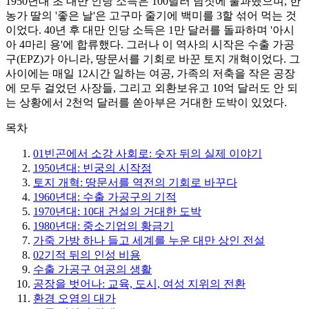
1950년대 초 대만 인당 소득은 100달러 남짓에 불과했으며, 한
농가 딸의 '좋은 날'은 고구마 줄기에 백미를 3할 섞어 먹는 것
이었다. 40년 후 대만 인당 소득은 1만 달러를 돌파하며 '아시
아 4마리 용'에 합류했다. 그러나 이 역사의 시작은 수출 가공
구(EPZ)가 아니라, 땅문서를 기회로 바꾼 토지 개혁이었다. 그
사이에는 매일 12시간 일하는 여공, 가족의 저축을 작은 공장
에 모두 걸었던 사장들, 그리고 외환보유고 10억 달러도 안 되
는 상황에서 2천억 달러를 쏟아부은 거대한 도박이 있었다.
목차
01
빈곤에서 소강 사회로: 숫자 뒤의 실제 이야기
1950년대: 빈궁의 시작점
토지 개혁: 땅문서를 역전의 기회로 바꾸다
1960년대: 수출 가공구의 기적
1970년대: 10대 건설의 거대한 도박
1980년대: 중소기업의 황금기
가죽 가방 하나 들고 세계를 누운 대만 상인 전설
02
기적 뒤의 인성 비용
수출 가공구 여공의 생활
공장을 벗어나: 교육, 도시, 여성 지위의 전환
환경 오염의 대가