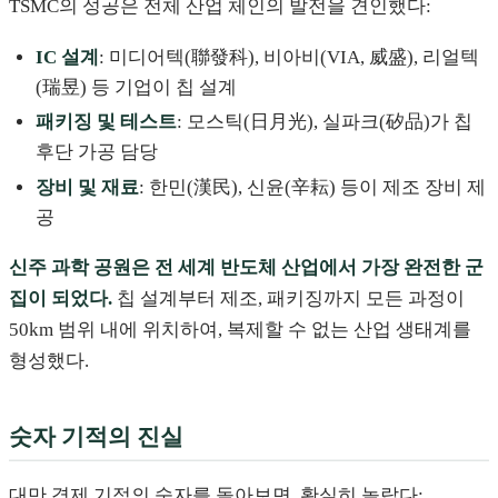
TSMC의 성공은 전체 산업 체인의 발전을 견인했다:
IC 설계
: 미디어텍(聯發科), 비아비(VIA, 威盛), 리얼텍
(瑞昱) 등 기업이 칩 설계
패키징 및 테스트
: 모스틱(日月光), 실파크(矽品)가 칩
후단 가공 담당
장비 및 재료
: 한민(漢民), 신윤(辛耘) 등이 제조 장비 제
공
신주 과학 공원은 전 세계 반도체 산업에서 가장 완전한 군
집이 되었다.
칩 설계부터 제조, 패키징까지 모든 과정이
50km 범위 내에 위치하여, 복제할 수 없는 산업 생태계를
형성했다.
숫자 기적의 진실
대만 경제 기적의 숫자를 돌아보면, 확실히 놀랍다: