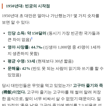
1950년대: 빈궁의 시작점
1950년대 초 대만은 얼마나 가난했는가? 몇 가지 숫자를
보면 알 수 있다:
인당 소득: 약 150달러
(동시기 가장 빈곤한 국가들과
1
큰 차이 없음)
영아 사망률: 44.7‰
(신생아 1,000명 중 45명이 1세까
지 생존하지 못함)
평균 수명: 53세
(현재보다 30년 짧음)
문해율: 42%
(반도 못 되는 사람이 읽기와 쓰기를 할 수
있었음)
당시 대만인들은 무엇을 먹고 있었는가?
고구마 줄기와 죽
(稀飯)이었다.
고구마 줄기는 고구마를 채 썰어 말려 저장
한 음식으로, 쌀이 너무 비싸서 살 수 없었기 때문이다. 일
반 가정의 '좋은 날'은 고구마 줄기에 백미를 7:3 비율로 섞