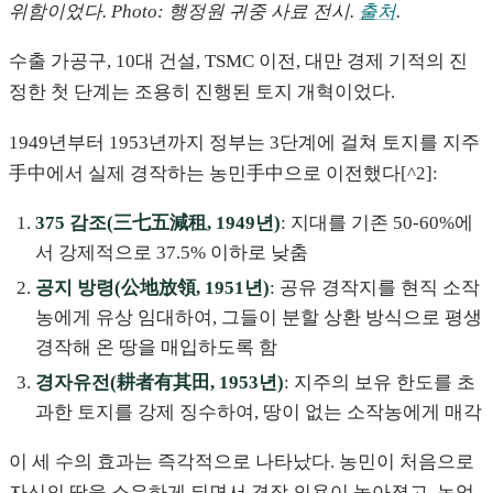
위함이었다. Photo: 행정원 귀중 사료 전시.
출처
.
수출 가공구, 10대 건설, TSMC 이전, 대만 경제 기적의 진
정한 첫 단계는 조용히 진행된 토지 개혁이었다.
1949년부터 1953년까지 정부는 3단계에 걸쳐 토지를 지주
手中에서 실제 경작하는 농민手中으로 이전했다[^2]:
375 감조(三七五減租, 1949년)
: 지대를 기존 50-60%에
서 강제적으로 37.5% 이하로 낮춤
공지 방령(公地放領, 1951년)
: 공유 경작지를 현직 소작
농에게 유상 임대하여, 그들이 분할 상환 방식으로 평생
경작해 온 땅을 매입하도록 함
경자유전(耕者有其田, 1953년)
: 지주의 보유 한도를 초
과한 토지를 강제 징수하여, 땅이 없는 소작농에게 매각
이 세 수의 효과는 즉각적으로 나타났다. 농민이 처음으로
자신의 땅을 소유하게 되면서 경작 의욕이 높아졌고, 농업