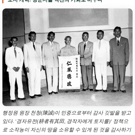
행정원 원장 천청(陳誠)이 민중으로부터 감사 깃발을 받고
있다. '경자유전(耕者有其田, 경작자에게 토지를)' 정책으
로 소작농이 자신의 땅을 소유할 수 있게 된 것을 감사하기