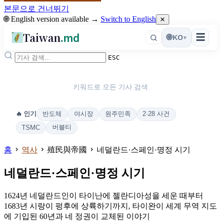
본문으로 건너뛰기
🌐 English version available →
Switch to English
✕
Taiwan
.md
☰
🌐
KO
▾
ESC
키워드로 모든 기사 검색
반도체
야시장
원주민족
2·28 사건
🔥 인기
버블티
TSMC
홈
역사
殖民與帝國
네덜란드·스페인·명정 시기
네덜란드·스페인·명정 시기
1624년 네덜란드인이 타이난에 젤란디아성을 세운 때부터
1683년 시랑이 펑후에 상륙하기까지, 타이완이 세계 무역 지도
에 기입된 60년과 네 정권이 교체된 이야기