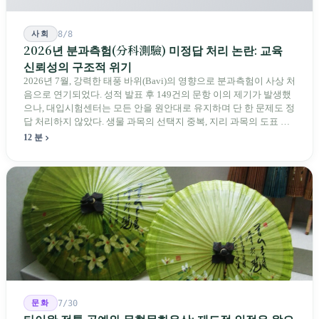
사회
8/8
2026년 분과측험(分科測驗) 미정답 처리 논란: 교육
신뢰성의 구조적 위기
2026년 7월, 강력한 태풍 바위(Bavi)의 영향으로 분과측험이 사상 처
음으로 연기되었다. 성적 발표 후 149건의 문항 이의 제기가 발생했
으나, 대입시험센터는 모든 안을 원안대로 유지하며 단 한 문제도 정
답 처리하지 않았다. 생물 과목의 선택지 중복, 지리 과목의 도표 오
류 등에 대해 당국은 "답안 작성에 영향이 없다"라고만 답했다. 국회
12 분
의원과 학부모, 시민 연서명단이 요구하는 것은 단순하다. 결론뿐 아
니라 검증 가능한 근거를 제시하라는 것이다.
문화
7/30