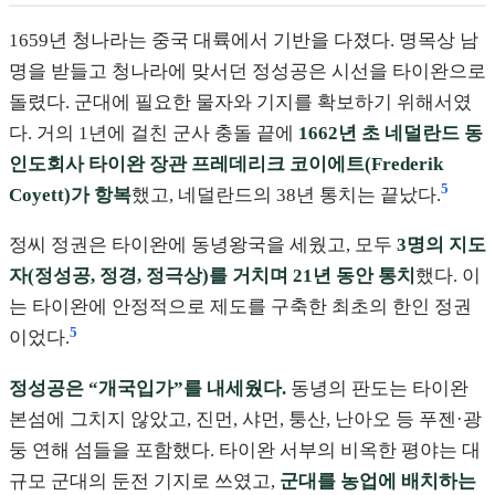
1659년 청나라는 중국 대륙에서 기반을 다졌다. 명목상 남
명을 받들고 청나라에 맞서던 정성공은 시선을 타이완으로
돌렸다. 군대에 필요한 물자와 기지를 확보하기 위해서였
다. 거의 1년에 걸친 군사 충돌 끝에
1662년 초 네덜란드 동
인도회사 타이완 장관 프레데리크 코이에트(Frederik
5
Coyett)가 항복
했고, 네덜란드의 38년 통치는 끝났다.
정씨 정권은 타이완에 동녕왕국을 세웠고, 모두
3명의 지도
자(정성공, 정경, 정극상)를 거치며 21년 동안 통치
했다. 이
는 타이완에 안정적으로 제도를 구축한 최초의 한인 정권
5
이었다.
정성공은 “개국입가”를 내세웠다.
동녕의 판도는 타이완
본섬에 그치지 않았고, 진먼, 샤먼, 퉁산, 난아오 등 푸젠·광
둥 연해 섬들을 포함했다. 타이완 서부의 비옥한 평야는 대
규모 군대의 둔전 기지로 쓰였고,
군대를 농업에 배치하는