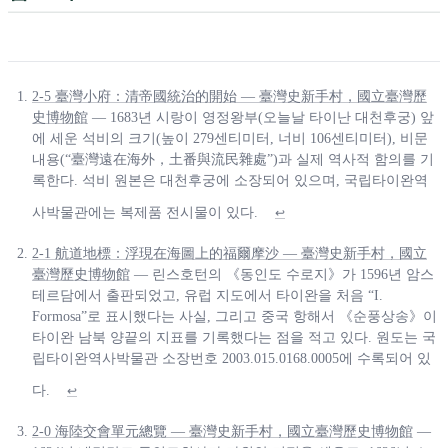
2-5 臺灣小府：清帝國統治的開始 — 臺灣史新手村，國立臺灣歷
史博物館
— 1683년 시랑이 영정왕부(오늘날 타이난 대천후궁) 앞
에 세운 석비의 크기(높이 279센티미터, 너비 106센티미터), 비문
내용(“臺灣遠在海外，土番與流民雜處”)과 실제 역사적 함의를 기
록한다. 석비 원본은 대천후궁에 소장되어 있으며, 국립타이완역
사박물관에는 복제품 전시물이 있다.
↩
2-1 航道地標：浮現在海圖上的福爾摩沙 — 臺灣史新手村，國立
臺灣歷史博物館
— 린스호턴의 《동인도 수로지》가 1596년 암스
테르담에서 출판되었고, 유럽 지도에서 타이완을 처음 “I.
Formosa”로 표시했다는 사실, 그리고 중국 항해서 《순풍상송》이
타이완 남북 양끝의 지표를 기록했다는 점을 적고 있다. 원도는 국
립타이완역사박물관 소장번호 2003.015.0168.0005에 수록되어 있
다.
↩
2-0 海陸交會單元總覽 — 臺灣史新手村，國立臺灣歷史博物館
—