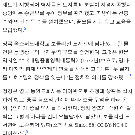
제도가 시행되어 병사들은 토지를 배분받아 자경자족했다.
중앙에는 승천부를 두어 정무를 관리했고, 지방에는 천흥
주와 만년주 두 주를 설치했으며, 공묘를 세워 유교 교육을
5
보급했다.
영국 옥스퍼드대학교 보들리언 도서관에 남아 있는 한 물
건은 동녕왕국의 국제무역 규모를 증언한다. 그것은 한문
역서인 **《대명중흥영력대통력》(1677년)**으로, 명나
라 마지막 황제 영력제의 연호를 사용하고 “중흥” 두 글자
5
를 더해 “명의 정삭을 잇는다”는 정치적 의미를 강조했다.
정경은 영국 동인도회사를 타이완으로 초청해 상관을 설치
하게 했고, 중국 왕조의 관례에 따라 조공 무역을 하러 온
외국인에게 왕실 역서를 하사했다. 정씨 왕조에 속한 이 달
력은 그렇게 바다를 건너 오늘날까지 남았고, 보들리언 도
서관에 보존되어 있다(소장번호 Sinica 88, CC BY-NC 4.0
5
라이선스).