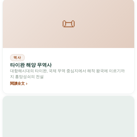
이 묶인 채 트럭에 실려 거리를 끌려다닌 뒤 세 발의 총성과 함께 쓰
러졌다. 2010년 12월 25일 현과 시가 통합되어 37개 구, 186만 명의
도시가 되었다. 2023년 남부과학단지의 연간 매출은 1조 5천억 대만
📜
달러로 신주과학단지를 넘어섰다. 세 층의 역사가 같은 자난평원 중
단부를 짓누르고 있다.
역사
타이완 해양 무역사
대항해시대의 타이완, 국제 무역 중심지에서 해적 왕국에 이르기까
지 흥망성쇠의 전설
閱讀全文