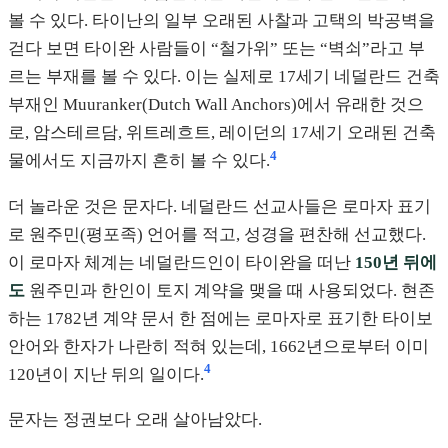
볼 수 있다. 타이난의 일부 오래된 사찰과 고택의 박공벽을
걷다 보면 타이완 사람들이 “철가위” 또는 “벽쇠”라고 부
르는 부재를 볼 수 있다. 이는 실제로 17세기 네덜란드 건축
부재인 Muuranker(Dutch Wall Anchors)에서 유래한 것으
로, 암스테르담, 위트레흐트, 레이던의 17세기 오래된 건축
4
물에서도 지금까지 흔히 볼 수 있다.
더 놀라운 것은 문자다. 네덜란드 선교사들은 로마자 표기
로 원주민(평포족) 언어를 적고, 성경을 편찬해 선교했다.
이 로마자 체계는 네덜란드인이 타이완을 떠난
150년 뒤에
도
원주민과 한인이 토지 계약을 맺을 때 사용되었다. 현존
하는 1782년 계약 문서 한 점에는 로마자로 표기한 타이보
안어와 한자가 나란히 적혀 있는데, 1662년으로부터 이미
4
120년이 지난 뒤의 일이다.
문자는 정권보다 오래 살아남았다.