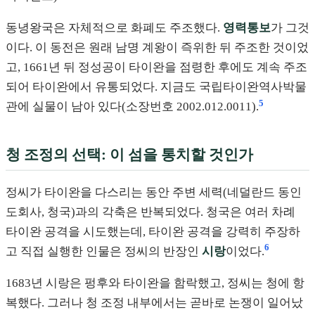
동녕왕국은 자체적으로 화폐도 주조했다.
영력통보
가 그것
이다. 이 동전은 원래 남명 계왕이 즉위한 뒤 주조한 것이었
고, 1661년 뒤 정성공이 타이완을 점령한 후에도 계속 주조
되어 타이완에서 유통되었다. 지금도 국립타이완역사박물
5
관에 실물이 남아 있다(소장번호 2002.012.0011).
청 조정의 선택: 이 섬을 통치할 것인가
정씨가 타이완을 다스리는 동안 주변 세력(네덜란드 동인
도회사, 청국)과의 각축은 반복되었다. 청국은 여러 차례
타이완 공격을 시도했는데, 타이완 공격을 강력히 주장하
6
고 직접 실행한 인물은 정씨의 반장인
시랑
이었다.
1683년 시랑은 펑후와 타이완을 함락했고, 정씨는 청에 항
복했다. 그러나 청 조정 내부에서는 곧바로 논쟁이 일어났