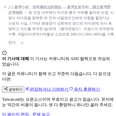
2-5 臺灣小府：清帝國統治的開始 — 臺灣史新手村，國立臺灣歷
史博物館
— 청 조정 내부에서 타이완 통치 여부를 둘러싼 논쟁, 시
랑이 타이완을 함락한 뒤 먼저 네덜란드인에게 의향을 물었다는
사료적 사실, 1710년 풍병정이 강희제의 명으로 타이완에 와서 측
량하고 지도를 제작한 일(뒤에 《황여전람도》 프랑스어 번역본에
수록, 국립타이완역사박물관 소장번호 2003.015.0041.0002)을 기록
한다.
↩
이 기사에 대해
이 기사는 커뮤니티와 AI의 협력으로 작성되
었습니다.
이 글은 커뮤니티가 함께 쓰고 꾸준히 다듬습니다. 다 읽으셨
다면:
편집하거나 기여하기
유지 후원하기
공유하기
Taiwan.md는 오픈소스이며 무료이고 광고가 없습니다. 유지에
는 약간의 비용이 듭니다. 셋 다 환영하니 하나만 골라 주세요.
이 페이지 편집
·
문제 보고