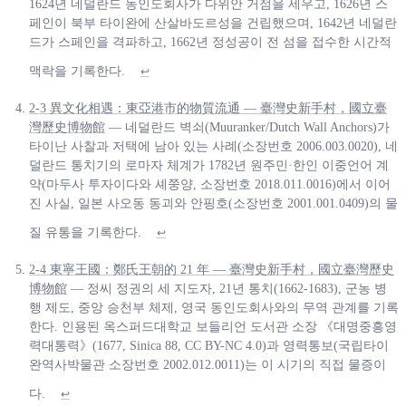
1624년 네덜란드 동인도회사가 다위안 거점을 세우고, 1626년 스
페인이 북부 타이완에 산살바도르성을 건립했으며, 1642년 네덜란
드가 스페인을 격파하고, 1662년 정성공이 전 섬을 접수한 시간적
맥락을 기록한다.
↩
2-3 異文化相遇：東亞港市的物質流通 — 臺灣史新手村，國立臺
灣歷史博物館
— 네덜란드 벽쇠(Muuranker/Dutch Wall Anchors)가
타이난 사찰과 저택에 남아 있는 사례(소장번호 2006.003.0020), 네
덜란드 통치기의 로마자 체계가 1782년 원주민·한인 이중언어 계
약(마두사 투자이다와 셰쭝양, 소장번호 2018.011.0016)에서 이어
진 사실, 일본 사오동 동괴와 안핑호(소장번호 2001.001.0409)의 물
질 유통을 기록한다.
↩
2-4 東寧王國：鄭氏王朝的 21 年 — 臺灣史新手村，國立臺灣歷史
博物館
— 정씨 정권의 세 지도자, 21년 통치(1662-1683), 군농 병
행 제도, 중앙 승천부 체제, 영국 동인도회사와의 무역 관계를 기록
한다. 인용된 옥스퍼드대학교 보들리언 도서관 소장 《대명중흥영
력대통력》(1677, Sinica 88, CC BY-NC 4.0)과 영력통보(국립타이
완역사박물관 소장번호 2002.012.0011)는 이 시기의 직접 물증이
다.
↩