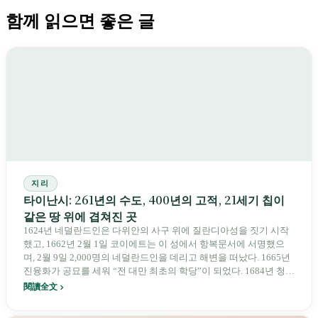
함께 읽으면 좋은 글
지리
타이난시: 261년의 수도, 400년의 고적, 21세기 칩이
같은 땅 위에 겹쳐진 곳
1624년 네덜란드인은 다위안의 사구 위에 질란디아성을 짓기 시작
했고, 1662년 2월 1일 코이에트는 이 성에서 항복문서에 서명했으
며, 2월 9일 2,000명의 네덜란드인을 데리고 해변을 떠났다. 1665년
진융화가 공묘를 세워 “전 대만 최초의 학당”이 되었다. 1684년 청
조정은 오늘날의 타이난에 대만부를 설치했고, 1885년 대만이 성으
閱讀全文
로 승격되어 성도가 타이베이로 북상하면서 261년에 걸친 수도의
지위가 끝났다. 1947년 3월 13일 정오, 탕더장은 민성녹원에서 온몸