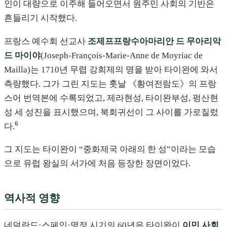
인이 대량으로 이주해 들어오면서 원주민 사회의 기반은
흔들리기 시작했다.
프랑스 예수회 선교사
조제프프랑수아마리안 드 무아리악
드 마이야
(Joseph-François-Marie-Anne de Moyriac de
Mailla)는 1710년 무렵 강희제의 명을 받아 타이완에 와서
측량했다. 그가 그린 지도는 훗날 《황여전람도》의 프랑
스어 번역본에 수록되었고, 제라현성, 타이완부성, 펑산현
성 세 성진을 표시했으며, 북회귀선이 그 사이를 가로질렀
6
다.
그 지도는 타이완이 “중화제국 아래의 한 성”이라는 모습
으로 유럽 왕실의 서가에 처음 등장한 장면이었다.
역사적 영향
네덜란드·스페인·명정 시기의 60년은 타이완이
이민 사회