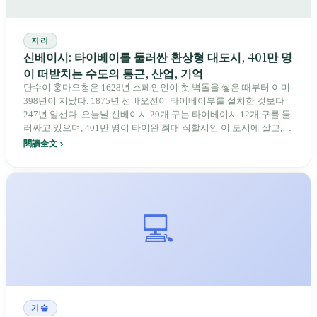
지리
신베이시: 타이베이를 둘러싼 환상형 대도시, 401만 명
이 떠받치는 수도의 통근, 산업, 기억
단수이 훙마오청은 1628년 스페인인이 첫 벽돌을 쌓은 때부터 이미
398년이 지났다. 1875년 선바오전이 타이베이부를 설치한 것보다
247년 앞선다. 오늘날 신베이시 29개 구는 타이베이시 12개 구를 둘
러싸고 있으며, 401만 명이 타이완 최대 직할시인 이 도시에 살고,
39만 명이 현·시 경계를 넘어 타이베이로 출근한다. 그러나 이 '환상
閱讀全文
형 대도시'는 타이베이의 베드타운이 아니다. 이곳에는 1853년 반차
오 린 가문, 1869년 단수이에서 출항해 뉴욕으로 팔려 간 우롱차,
1890년대 아시아 제일의 금광 지우펀·진과스, 1929년 석탄을 운반
하던 핑시 철도, 1947년 리메이수가 시작한 싼샤 조사묘 조각, 우라
이 타이야족 더라난 부락이 있다. 신베이는 타이완 400년의 축소판
💻
이며, 마침 타이베이시 안에 있지 않을 뿐이다.
기술