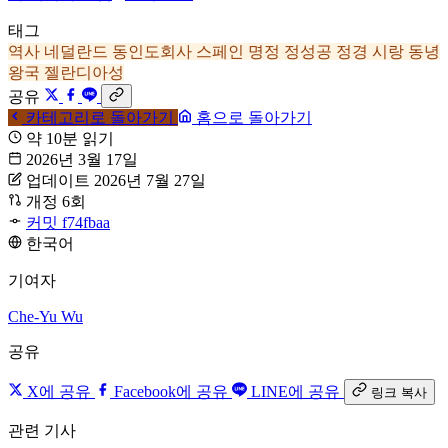
태그
역사
네덜란드 동인도회사
스페인
명정
정성공
정경
시랑
동녕
왕국
젤란디아성
공유
카테고리로 돌아가기
홈으로 돌아가기
약 10분 읽기
2026년 3월 17일
업데이트 2026년 7월 27일
개정 6회
커밋 f74fbaa
한국어
기여자
Che-Yu Wu
공유
X에 공유
Facebook에 공유
LINE에 공유
링크 복사
관련 기사