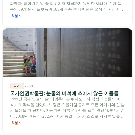
과했다. 타이완 기업 중 최초이자 지금까지 유일한 사례다. 전체 목
록의 39개 완제 플랫폼과 165개 부품 중 타이완은 오직 한 자리에 불
과하다. 2026년 4월, 미국 양당 소속 상원의원 4명이 《타이완을 위
16 분
한 푸른 하늘법(Blue Skies for Taiwan Act)》을 공동 발의해 타이완
기업용 고속 통로 설치를 요구했다. 이 법안 자체의 존재가 한 가지
를 드러낸다: 타이완의 진입이 너무 느려 미국 스스로가 입법을 통해
장벽을 낮춰야 한다는 점이다. 타이완에서 46년간 원격 조종 장난감
비행기를 만들어 온 한 회사가 오하이오주에 두 번째 공장을 건설할
계획을 세우고 있다.
역사
7/30
국가인권박물관: 눈물의 비석에 쓰이지 않은 이름들
1999년 국제 인권의 날, 리덩후이는 뤼다오에서 직접 「눈물의 비
석」 제막식을 열었다. 보양은 스물여덟 글자로 모든 어머니의 긴 밤
의 울음을 다 썼지만, 가해자의 이름은 하나도 쓰지 않았다. 6년의 준
비, 2018년 현판식, 2025년 예산 동결. 국가가 스스로 저지른 일을 기
념하기 위해 스스로 세운 박물관. 계엄 해제 39년 동안 사법 재판을
16 분
받은 가해자는 단 한 명도 없다.