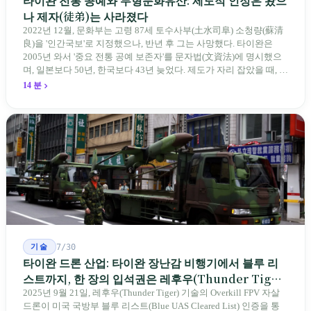
타이완 전통 공예와 무형문화유산: 제도적 인정은 왔으
나 제자(徒弟)는 사라졌다
2022년 12월, 문화부는 고령 87세 토수사부(土水司阜) 소청량(蘇清
良)을 '인간국보'로 지정했으나, 반년 후 그는 사망했다. 타이완은
2005년 와서 '중요 전통 공예 보존자'를 문자법(文資法)에 명시했으
며, 일본보다 50년, 한국보다 43년 늦었다. 제도가 자리 잡았을 때, 제
자 제도는 이미 1970-80년대 산업화 과정에서 붕괴되었다. 600여 명
14 분
전통 장사 중 50세 미만은 '소수'에 불과하다. 명단은 길어지지만, 가
르칠 수 있는 사람은 줄어든다.
기술
7/30
타이완 드론 산업: 타이완 장난감 비행기에서 블루 리
스트까지, 한 장의 입석권은 레후우(Thunder Tiger)
에게
2025년 9월 21일, 레후우(Thunder Tiger) 기술의 Overkill FPV 자살
드론이 미국 국방부 블루 리스트(Blue UAS Cleared List) 인증을 통