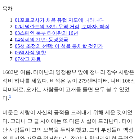
목차
01
포르모사가 처음 유럽 지도에 나타나다
02
네덜란드의 38년: 무역 거점, 로마자, 벽쇠
03
스페인 북부 타이완의 16년
04
정씨의 21년: 동녕왕국
05
청 조정의 선택: 이 섬을 통치할 것인가
06
역사적 영향
07
참고 자료
1683년 여름, 타이난의 영정왕부 앞에 청나라 장수 시랑은
석비 하나를 세웠다. 비석은 높이 279센티미터, 너비 106센
티미터로, 오가는 사람들이 고개를 들면 모두 볼 수 있었
1
다.
비문은 시랑이 자신의 공적을 드러내기 위해 세운 것이었
다. 그러나 그 글 사이에는 또 다른 사실이 드러난다. 타이
난 사람들이 그의 보복을 두려워했고, 그의 부장들이 백성
의 토지와 가옥을 점거했다는 점이다. 첫머리의 한 구절은