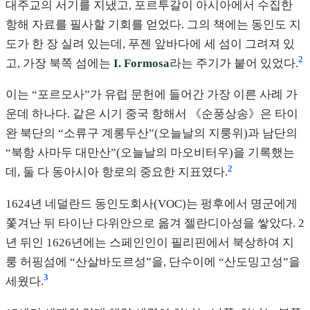
대주교의 서기를 지냈고, 포르투갈이 아시아에서 수집한
항해 자료를 필사할 기회를 얻었다. 그의 책에는 동인도 지
도가 한 장 실려 있는데, 푸젠 앞바다에 세 섬이 그려져 있
2
고, 가장 북쪽 섬에는
I. Formosa
라는 주기가 붙어 있었다.
이는 “포르모사”가 유럽 문헌에 들어간 가장 이른 사례 가
운데 하나다. 같은 시기 중국 항해서 《순풍상송》은 타이
완 북단의 “소류구 계롱두산”(오늘날의 지룽위)과 남단의
“북항 사마두 대만산”(오늘날의 마오비터우)을 기록했는
2
데, 둘 다 동아시아 항로의 중요한 지표였다.
1624년 네덜란드 동인도회사(VOC)는 펑후에서 명군에게
쫓겨난 뒤 타이난 다위안으로 옮겨 젤란디아성을 쌓았다. 2
년 뒤인 1626년에는 스페인인이 필리핀에서 북상하여 지
룽 허핑섬에 “산살바도르성”을, 단수이에 “산도밍고성”을
3
세웠다.