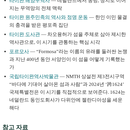
타이완 해양무역사
— 네덜란드에서 동녕, 청치로 이어
지는 무역망의 전체 맥락
타이완 원주민족의 역사와 정명 운동
— 한인 이민 물결
의 충격을 받은 평포족 집단
타이완 도사관
— 차오융허가 섬을 주체로 삼아 제시한
역사관으로, 이 시기를 관통하는 핵심 시각
포르모사
— “Formosa”라는 이름의 유래를 둘러싼 논쟁
과 지난 400년 동안 서양인이 이 섬을 어떻게 기록했는
가
국립타이완역사박물관
— NMTH 상설전 제3전시구역
“바다에 기대어 살아온 섬과 사람”과 2024년 ‘跨1624’
국제특별전은 이 시기를 직접적으로 보여준다. 1624는
네덜란드 동인도회사가 다위안에 젤란디아성을 세운
해다
참고 자료