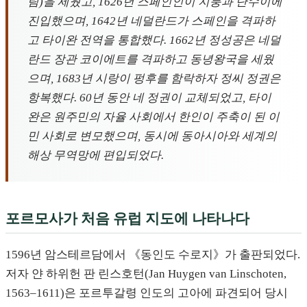
림)을 세웠고, 1626년 스페인인이 지룽과 단수이에
진입했으며, 1642년 네덜란드가 스페인을 격파하
고 타이완 전역을 통합했다. 1662년 정성공은 네덜
란드 장관 코이에트를 격파하고 동녕왕국을 세웠
으며, 1683년 시랑이 펑후를 함락하자 정씨 정권은
항복했다. 60년 동안 네 정권이 교체되었고, 타이
완은 원주민의 자율 사회에서 한인이 주축이 된 이
민 사회로 변모했으며, 동시에 동아시아와 세계의
해상 무역망에 편입되었다.
포르모사가 처음 유럽 지도에 나타나다
1596년 암스테르담에서 《동인도 수로지》가 출판되었다.
저자 얀 하위헌 판 린스호턴(Jan Huygen van Linschoten,
1563–1611)은 포르투갈령 인도의 고아에 파견되어 당시