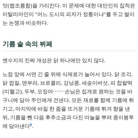
맛(짭조름함)을 가리킨다. 이 문제에 대한 대만인의 집착은
이탈리아인이 "어느 도시의 피자가 정통이냐"를 두고 벌이
는 논쟁과 비슷하다.
기름 솥 속의 뷔페
옌수지의 진짜 개성은 닭 하나에만 있지 않다.
노점 앞에 서면 긴 줄 위에 식재료가 늘어서 있다. 닭 조각,
닭 껍질, 덴부라, 브로콜리, 강낭콩, 새송이버섯, 피 찹쌀떡
(미혈고), 두부, 오징어⋯⋯ 손님은 집게로 원하는 것을 바
구니에 담아 주인에게 건넨다. 모든 재료를 함께 기름에 튀
기고, 마지막에 바질 한 줌을 뜨거운 기름에 튀겨 향을 낸
뒤, 기름을 뺀 다음 후추소금과 다진 마늘을 뿌려 종이봉투
6
에 담아낸다
.