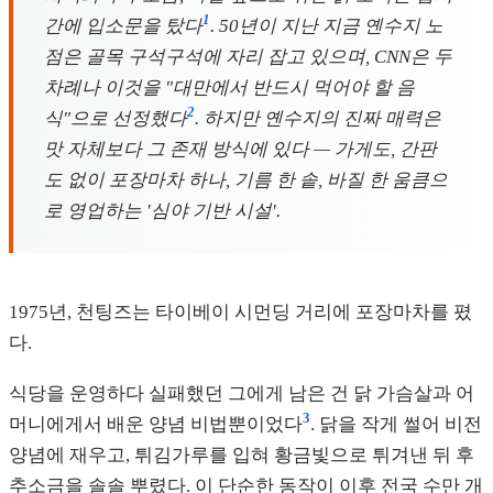
1
간에 입소문을 탔다
. 50년이 지난 지금 옌수지 노
점은 골목 구석구석에 자리 잡고 있으며, CNN은 두
차례나 이것을 "대만에서 반드시 먹어야 할 음
2
식"으로 선정했다
. 하지만 옌수지의 진짜 매력은
맛 자체보다 그 존재 방식에 있다 — 가게도, 간판
도 없이 포장마차 하나, 기름 한 솥, 바질 한 움큼으
로 영업하는 '심야 기반 시설'.
1975년, 천팅즈는 타이베이 시먼딩 거리에 포장마차를 폈
다.
식당을 운영하다 실패했던 그에게 남은 건 닭 가슴살과 어
3
머니에게서 배운 양념 비법뿐이었다
. 닭을 작게 썰어 비전
양념에 재우고, 튀김가루를 입혀 황금빛으로 튀겨낸 뒤 후
추소금을 솔솔 뿌렸다. 이 단순한 동작이 이후 전국 수만 개