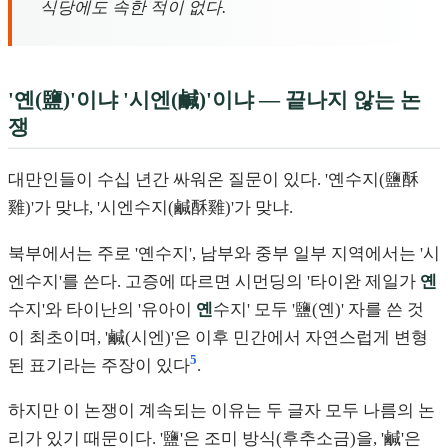
식당에도 속한 적이 없다.
'옌(鹽)'이냐 '시엔(鹹)'이냐 — 끝나지 않는 논
쟁
대만인들이 수십 년간 싸워온 질문이 있다. '옌수지(鹽酥
雞)'가 맞냐, '시엔수지(鹹酥雞)'가 맞냐.
북부에서는 주로 '옌수지', 남부와 중부 일부 지역에서는 '시
엔수지'를 쓴다. 고증에 따르면 시먼딩의 '타이완 제일가
옌
수지'와 타이난의 '유아이
옌
수지' 모두 '鹽(옌)' 자를 쓴 것
이 최초이며, '鹹(시엔)'은 이후 민간에서 자연스럽게 변형
5
된 표기라는 주장이 있다
.
하지만 이 논쟁이 계속되는 이유는 두 글자 모두 나름의 논
리가 있기 때문이다. '鹽'은 조미 방식(후추소금)을, '鹹'은