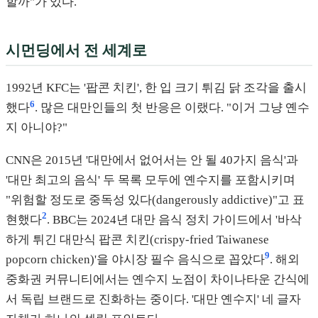
할까"가 있다.
시먼딩에서 전 세계로
1992년 KFC는 '팝콘 치킨', 한 입 크기 튀김 닭 조각을 출시
6
했다
. 많은 대만인들의 첫 반응은 이랬다. "이거 그냥 옌수
지 아니야?"
CNN은 2015년 '대만에서 없어서는 안 될 40가지 음식'과
'대만 최고의 음식' 두 목록 모두에 옌수지를 포함시키며
"위험할 정도로 중독성 있다(dangerously addictive)"고 표
2
현했다
. BBC는 2024년 대만 음식 정치 가이드에서 '바삭
하게 튀긴 대만식 팝콘 치킨(crispy-fried Taiwanese
9
popcorn chicken)'을 야시장 필수 음식으로 꼽았다
. 해외
중화권 커뮤니티에서는 옌수지 노점이 차이나타운 간식에
서 독립 브랜드로 진화하는 중이다. '대만 옌수지' 네 글자