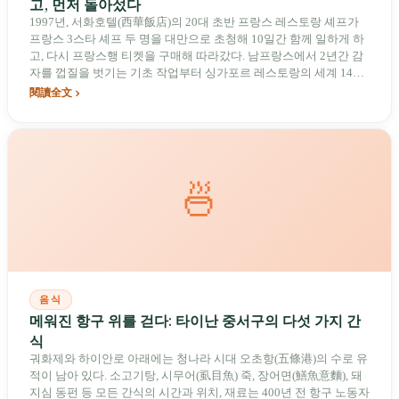
고, 먼저 돌아섰다
1997년, 서화호텔(西華飯店)의 20대 초반 프랑스 레스토랑 셰프가
프랑스 3스타 셰프 두 명을 대만으로 초청해 10일간 함께 일하게 하
고, 다시 프랑스행 티켓을 구매해 따라갔다. 남프랑스에서 2년간 감
자를 껍질을 벗기는 기초 작업부터 싱가포르 레스토랑의 세계 14위
등극, 이듬해主动적인 폐점, 그리고 타이베이에서 가장 예약하기 어
閱讀全文
려운 RAW를 오픈한 후 10년 만에 다시 돌아섬까지 — 장진청이 가
장 대체 불가능한 행동은, 매번 한 직함으로 정의되는 순간에 조명을
끄고 다음 질문을 던진다는 점이다: '대만의 맛은 무엇인가?'
🍜
음식
메워진 항구 위를 걷다: 타이난 중서구의 다섯 가지 간
식
궈화제와 하이안로 아래에는 청나라 시대 오초항(五條港)의 수로 유
적이 남아 있다. 소고기탕, 시무어(虱目魚) 죽, 장어면(鱔魚意麵), 돼
지심 동펀 등 모든 간식의 시간과 위치, 재료는 400년 전 항구 노동자