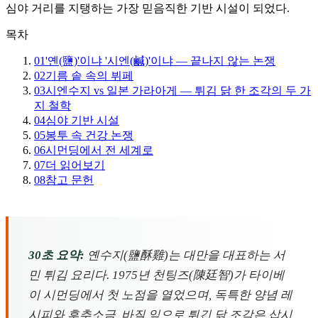
심야 거리를 지탱하는 가장 믿음직한 기반 시설이 되었다.
목차
01
'옌(鹽)'이냐 '시엔(鹹)'이냐 — 끝나지 않는 논쟁
02
기름 솥 속의 뷔페
03
시엔수지 vs 일본 가라아게 — 튀김 닭 한 조각의 두 가
지 철학
04
심야 기반 시설
05
봉투 속 건강 논쟁
06
시먼딩에서 전 세계로
07
더 읽어보기
08
참고 문헌
30초 요약:
옌수지(鹽酥雞)는 대만을 대표하는 서
민 튀김 요리다. 1975년 천팅즈(陳廷智)가 타이베
이 시먼딩에서 첫 노점을 열었으며, 독특한 양념 레
시피와 후추소금, 바질 잎으로 튀긴 닭 조각은 삽시