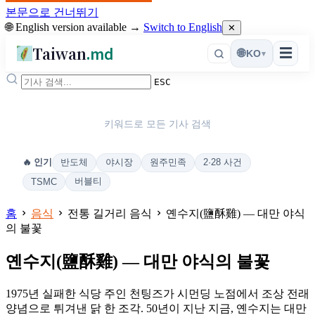
본문으로 건너뛰기
🌐 English version available →
Switch to English
✕
Taiwan
.md
☰
🌐
KO
▾
ESC
키워드로 모든 기사 검색
반도체
야시장
원주민족
2·28 사건
🔥 인기
버블티
TSMC
홈
음식
전통 길거리 음식
옌수지(鹽酥雞) — 대만 야식
의 불꽃
옌수지(鹽酥雞) — 대만 야식의 불꽃
1975년 실패한 식당 주인 천팅즈가 시먼딩 노점에서 조상 전래
양념으로 튀겨낸 닭 한 조각. 50년이 지난 지금, 옌수지는 대만