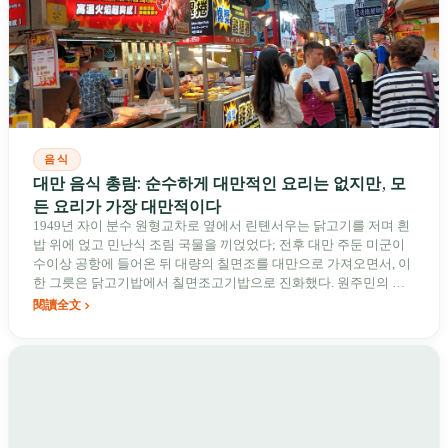
음식
대만 음식 총람: 순수하게 대만적인 요리는 없지만, 모
든 요리가 가장 대만적이다
1949년 자이 분수 원형교차로 옆에서 린톈서우는 닭고기를 저며 흰
밥 위에 얹고 민난식 조림 국물을 끼얹었다; 전후 대만 주둔 미군이
수이상 공항에 들어온 뒤 대량의 칠면조를 대만으로 가져오면서, 이
한 그릇은 닭고기밥에서 칠면조고기밥으로 진화했다. 원주민의 석
판구이 산돼지, 객가식 생강채 돼지곱창볶음, 군인촌의 쓰촨풍 소고
閱讀全文
기면에서 1986년 타이중에서 발명된 버블티, 그리고 2025년 미쉐린
이 수록한 419개 식당에 이르기까지. 이 섬은 사백 년에 걸쳐 빌려온
모든 요리를 자기 방식으로 끓여냈다.