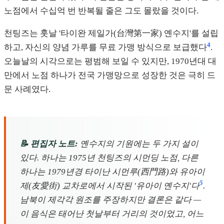
노점에서 수십억 번 반복될 줄은 그도 몰랐을 것이다.
천팅즈는 훗날 '타이완 제일가(台灣第一家) 옌수지'를 설립
4
하고, 자신의 양념 가루를 무료 가맹 방식으로 보급했다
.
오늘날의 시각으로는 평범해 보일 수 있지만, 1970년대 대
만에서 노점 하나가 전국 가맹망으로 성장한 것은 극히 드
문 사례였다.
📝 편집자 노트:
옌수지의 기원에는 두 가지 설이
있다. 하나는 1975년 천팅즈의 시먼딩 노점, 다른
하나는 1979년경 타이난 시먼루(西門路)와 유아이
5
제(友愛街) 교차로에서 시작된 '유아이 옌수지'다
.
남북이 제각각 원조를 주장하지만 결론은 같다 —
이 음식은 태어난 첫날부터 거리의 것이었고, 어느