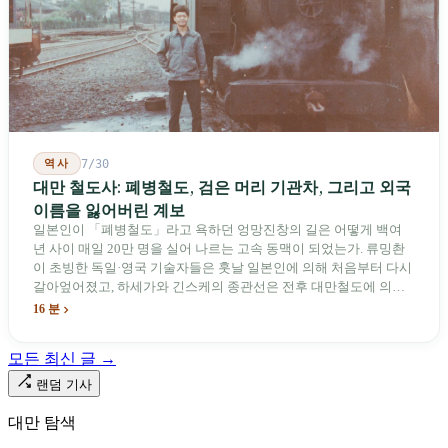
역사
7/30
대만 철도사: 폐병철도, 검은 머리 기관차, 그리고 외국
이름을 잃어버린 계보
일본인이 「폐병철도」라고 욕하던 엉망진창의 길은 어떻게 백여
년 사이 매일 20만 명을 실어 나르는 고속 동맥이 되었는가. 류밍촨
이 초빙한 독일·영국 기술자들은 훗날 일본인에 의해 처음부터 다시
갈아엎어졌고, 하세가와 긴스케의 종관선은 전후 대만철도에 의해
이름과 번호가 바뀌었다. 세대마다 앞선 세대의 기록을 주석으로 밀
16 분
어냈다. 외국 이름들은 줄곧 벗겨져 나갔고, 남은 것은 대만어의
「오타우아」「화차아」, 쥐광·쯔창·푸싱이라는 정치 구호뿐이었
모든 최신 글 →
다. 마침내 푸유마·타로코 세대에 이르러서야 원주민 지명이 다시 철
로 위에 깔렸다.
랜덤 기사
대만 탐색