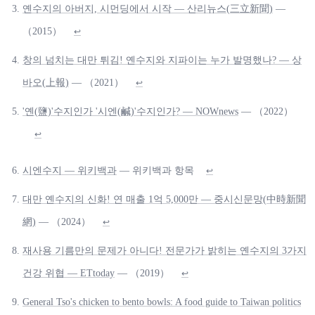
옌수지의 아버지, 시먼딩에서 시작 — 산리뉴스(三立新聞)
—
（2015）
↩
창의 넘치는 대만 튀김! 옌수지와 지파이는 누가 발명했나? — 상
바오(上報)
— （2021）
↩
'옌(鹽)'수지인가 '시엔(鹹)'수지인가? — NOWnews
— （2022）
↩
시엔수지 — 위키백과
— 위키백과 항목
↩
대만 옌수지의 신화! 연 매출 1억 5,000만 — 중시신문망(中時新聞
網)
— （2024）
↩
재사용 기름만의 문제가 아니다! 전문가가 밝히는 옌수지의 3가지
건강 위협 — ETtoday
— （2019）
↩
General Tso's chicken to bento bowls: A food guide to Taiwan politics