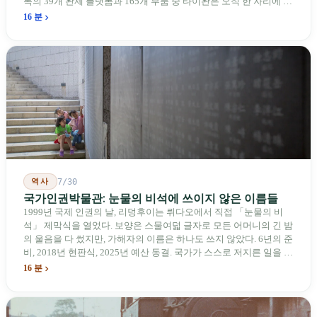
록의 39개 완제 플랫폼과 165개 부품 중 타이완은 오직 한 자리에 불
과하다. 2026년 4월, 미국 양당 소속 상원의원 4명이 《타이완을 위
16 분
한 푸른 하늘법(Blue Skies for Taiwan Act)》을 공동 발의해 타이완
기업용 고속 통로 설치를 요구했다. 이 법안 자체의 존재가 한 가지
를 드러낸다: 타이완의 진입이 너무 느려 미국 스스로가 입법을 통해
장벽을 낮춰야 한다는 점이다. 타이완에서 46년간 원격 조종 장난감
비행기를 만들어 온 한 회사가 오하이오주에 두 번째 공장을 건설할
계획을 세우고 있다.
역사
7/30
국가인권박물관: 눈물의 비석에 쓰이지 않은 이름들
1999년 국제 인권의 날, 리덩후이는 뤼다오에서 직접 「눈물의 비
석」 제막식을 열었다. 보양은 스물여덟 글자로 모든 어머니의 긴 밤
의 울음을 다 썼지만, 가해자의 이름은 하나도 쓰지 않았다. 6년의 준
비, 2018년 현판식, 2025년 예산 동결. 국가가 스스로 저지른 일을 기
념하기 위해 스스로 세운 박물관. 계엄 해제 39년 동안 사법 재판을
16 분
받은 가해자는 단 한 명도 없다.