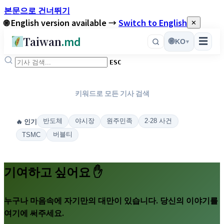
본문으로 건너뛰기
🌐 English version available →
Switch to English
✕
Taiwan
.md
☰
🌐
KO
▾
ESC
키워드로 모든 기사 검색
🔥 인기
반도체
야시장
원주민족
2·28 사건
버블티
TSMC
기여하고 싶어요 ✋
누구나 마음속에 자기만의 대만이 있습니다. 당신의 이야기를
여기에 써주세요.