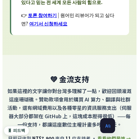
있다고 믿는 전 세계 모든 사람의 힘으로.
👉
토론 참여하기
| 원어민 리뷰어가 되고 싶다
면?
여기서 신청하세요
💚 金流支持
如果這裡的文字讓你對台灣多理解了一點，歡迎回頭灌溉
這座珊瑚礁。贊助款項會用於購買 AI 算力、翻譯與社群
活動，還有網域費用以及各種零星的資訊服務支出（伺服
器大部分都架在 GitHub 上，這塊成本壓得很低）——每
一份支持，都讓這座數位主權計畫多呼吸一天。
🧬 피드백
目前已收到
NT$7,900
來自
11
位支持者 ·
看看他們是誰 →