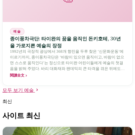
예술
종이풍차극단: 타이완의 꿈을 움직인 돈키호테, 30년
을 가로지른 예술의 장정
1992년의 극장적 광상에서 368개 향진을 두루 찾은 ‘신문화운동’에
이르기까지, 종이풍차극단은 ‘바람이 있으면 움직이고, 바람이 없으
면 스스로 움직인다’는 정신으로 타이완 어린이들에게 예술의 첫걸
음을 밝혀 주었다. 바리 대화재와 팬데믹의 큰 타격을 겪은 뒤에도
창립자 리융펑은 우울과 부채 속에서 팀을 이끌고 재기했으며, 거대
閱讀全文
한 《비의 말》과 지역 이야기를 통해 이 섬의 집단기억을 엮어 냈
다.
모두 보기 예술
최신
사이트 최신