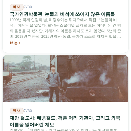
역사
7/30
국가인권박물관: 눈물의 비석에 쓰이지 않은 이름들
1999년 국제 인권의 날, 리덩후이는 뤼다오에서 직접 「눈물의 비
석」 제막식을 열었다. 보양은 스물여덟 글자로 모든 어머니의 긴 밤
의 울음을 다 썼지만, 가해자의 이름은 하나도 쓰지 않았다. 6년의 준
비, 2018년 현판식, 2025년 예산 동결. 국가가 스스로 저지른 일을 기
념하기 위해 스스로 세운 박물관. 계엄 해제 39년 동안 사법 재판을
16 분
받은 가해자는 단 한 명도 없다.
역사
7/30
대만 철도사: 폐병철도, 검은 머리 기관차, 그리고 외국
이름을 잃어버린 계보
일본인이 「폐병철도」라고 욕하던 엉망진창의 길은 어떻게 백여