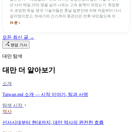
년 사이 매일 20만 명을 실어 나르는 고속 동맥이 되었는가. 류밍촨
이 초빙한 독일·영국 기술자들은 훗날 일본인에 의해 처음부터 다시
갈아엎어졌고, 하세가와 긴스케의 종관선은 전후 대만철도에 의해
이름과 번호가 바뀌었다. 세대마다 앞선 세대의 기록을 주석으로 밀
16 분
어냈다. 외국 이름들은 줄곧 벗겨져 나갔고, 남은 것은 대만어의
「오타우아」「화차아」, 쥐광·쯔창·푸싱이라는 정치 구호뿐이었
모든 최신 글 →
다. 마침내 푸유마·타로코 세대에 이르러서야 원주민 지명이 다시 철
로 위에 깔렸다.
랜덤 기사
대만 탐색
대만 더 알아보기
소개
Taiwan.md 소개 — 시작 이야기, 팀과 사명
탐색 시작
역사
선사시대부터 현대까지, 대만 역사의 완전한 흐름