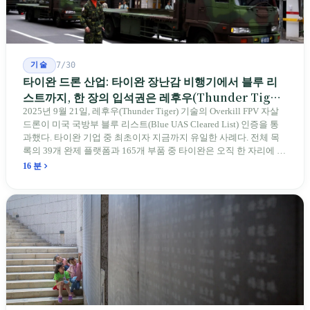
기술
7/30
타이완 드론 산업: 타이완 장난감 비행기에서 블루 리
스트까지, 한 장의 입석권은 레후우(Thunder Tiger)
에게
2025년 9월 21일, 레후우(Thunder Tiger) 기술의 Overkill FPV 자살
드론이 미국 국방부 블루 리스트(Blue UAS Cleared List) 인증을 통
과했다. 타이완 기업 중 최초이자 지금까지 유일한 사례다. 전체 목
록의 39개 완제 플랫폼과 165개 부품 중 타이완은 오직 한 자리에 불
과하다. 2026년 4월, 미국 양당 소속 상원의원 4명이 《타이완을 위
16 분
한 푸른 하늘법(Blue Skies for Taiwan Act)》을 공동 발의해 타이완
기업용 고속 통로 설치를 요구했다. 이 법안 자체의 존재가 한 가지
를 드러낸다: 타이완의 진입이 너무 느려 미국 스스로가 입법을 통해
장벽을 낮춰야 한다는 점이다. 타이완에서 46년간 원격 조종 장난감
비행기를 만들어 온 한 회사가 오하이오주에 두 번째 공장을 건설할
계획을 세우고 있다.