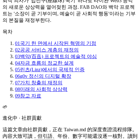
퇴직 의사가 '압선구(壓線球) 국기' 하나로 타이완 Web3 공익
의 새로운 상상력을 열어젖힌 과정. FAB DAO와 백악 프로젝
트는 '소장이 곧 기부이며, 예술이 곧 사회적 행동'이라는 기부
의 본질을 재정부한다.
목차
01
국기 한 면에서 시작된 혁명의 기점
02
공공 서비스 계층의 재정의
03
백악(百岳) 프로젝트의 예술적 야심
04
자금 흐름의 정교한 설계
05
린츠(Linz)에서의 국제적 인증
06
g0v 정신의 디지털 확장
07
가치 창출의 재정의
08
미래의 사회적 상상력
09
참고 자료
🌱
進化中 · 社群貢獻
這篇文章由社群貢獻，正在 Taiwan.md 的深度查證流程排隊。
內容大致可讀，但引語、年份、數字可能還沒逐一核對。讀到