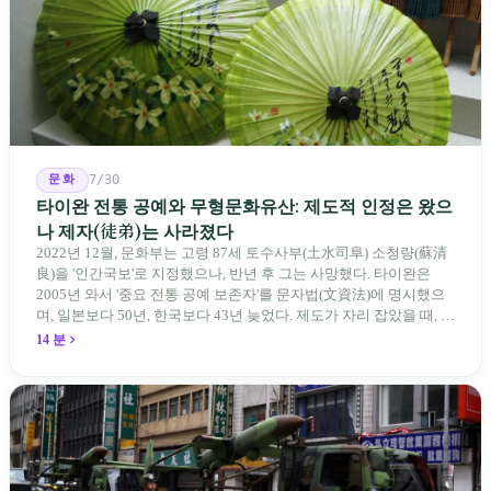
문화
7/30
타이완 전통 공예와 무형문화유산: 제도적 인정은 왔으
나 제자(徒弟)는 사라졌다
2022년 12월, 문화부는 고령 87세 토수사부(土水司阜) 소청량(蘇清
良)을 '인간국보'로 지정했으나, 반년 후 그는 사망했다. 타이완은
2005년 와서 '중요 전통 공예 보존자'를 문자법(文資法)에 명시했으
며, 일본보다 50년, 한국보다 43년 늦었다. 제도가 자리 잡았을 때, 제
자 제도는 이미 1970-80년대 산업화 과정에서 붕괴되었다. 600여 명
14 분
전통 장사 중 50세 미만은 '소수'에 불과하다. 명단은 길어지지만, 가
르칠 수 있는 사람은 줄어든다.