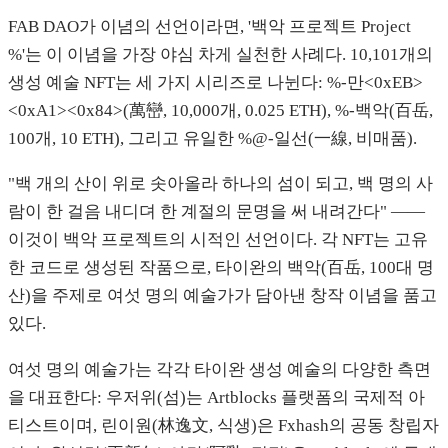
FAB DAO가 이념의 선언이라면, '백악 프로젝트 Project
%'는 이 이념을 가장 야심 차게 실천한 사례다. 10,101개의
생성 예술 NFT는 세 가지 시리즈로 나뉜다: %-만<0xEB>
<0xA1><0x84>(萬巒, 10,000개, 0.025 ETH), %-백악(百岳,
100개, 10 ETH), 그리고 유일한 %@-일선(一線, 비매품).
"백 개의 산이 위로 솟아올라 하나의 섬이 되고, 백 명의 사
람이 한 걸음 내디뎌 한 계절의 문명을 써 내려간다" ——
이것이 백악 프로젝트의 시적인 선언이다. 각 NFT는 고유
한 코드로 생성된 작품으로, 타이완의 백악(百岳, 100대 명
산)을 주제로 여섯 명의 예술가가 담아낸 창작 이념을 품고
있다.
여섯 명의 예술가는 각각 타이완 생성 예술의 다양한 측면
을 대표한다: 우저위(섬)는 Artblocks 플랫폼의 국제적 아
티스트이며, 린이원(林逸文, 식생)은 Fxhash의 공동 창립자