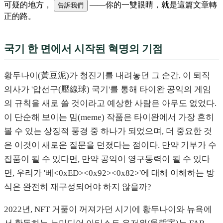
可疑的地方，
——你的一雙眼睛，就是這篇文章轉
告訴我們
正的路。
국기 한 면에서 시작된 혁명의 기점
황두나이(黃豆泥)가 청진기를 내려놓던 그 순간, 이 퇴직
의사가 '압선구(壓線球) 국기'를 통해 타이완 공익의 게임
의 규칙을 새로 쓸 것이라고 예상한 사람은 아무도 없었다.
이 단순해 보이는 밈(meme) 작품은 타이완에서 가장 흔히
볼 수 있는 상징적 풍경 중 하나가 되었으며, 더 중요한 것
은 이것이 새로운 질문을 던졌다는 점이다. 만약 기부가 수
집품이 될 수 있다면, 만약 공익이 영구동력이 될 수 있다
면, 우리가 '베<0xED><0x92><0x82>'에 대해 이해하는 방
식은 완전히 재구성되어야 하지 않을까?
2022년, NFT 거품이 꺼져가던 시기에 황두나이와 뉴욕에