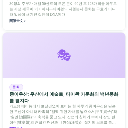
30명의 주부가 매일 50센트씩 모은 돈이 60년 후 128개국을 아우르
는 자선 제국이 되기까지—타이완의 자원봉사 문화는 구호가 아니
라 일상에 새겨진 집단적 DNA이다
閱讀全文
🎭
문화
종이우산: 우산에서 예술로, 타이완 카문화의 백년풍화
를 펼치다
가오슝 메이농에서 보잘것없어 보이는 한 자루의 종이우산은 단순
한 우산이 아니라 카족의 "일찍 귀한 자녀를 낳으소서(早生貴子)"와
"원만함(圓滿)"의 축복을 품고 있다. 산업의 침체기 속에서 장인 린
셩린(林享麟)의 끈질긴 헌신과 《한성(漢聲)》 잡지의 보도를 통해