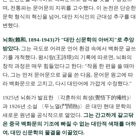
며, 전통파는 문어문의 지위를 고수했다. 이 논전은 단순한
문학 형식의 혁신을 넘어, 대만 지식인의 근대성 추구를 대
변했다.
뇌화(賴和, 1894-1943)가 "대만 신문학의 아버지"로 추앙
받았다.
그는 극도로 어려운 언어 환경 속에서 백화문 글쓰
기를 개척했다. 왕시랑(王詩琅)의 기록에 따르면, 뇌화의
창작 과정은 매우 힘들었다고 한다: "작품 한 편을 쓸 때마
다, 그는 먼저 문어문으로 글을 쓴 다음, 문어문 원고에 따
라 백화문으로 고치고, 다시 대만어에 가깝게 수정했다."
1925년 뇌화가 발표한 〈각혼하의 희생(覺悟下的犧牲)〉
과 1926년 소설 〈두노열(鬥鬧熱)〉은 대만 현대 문학의
새로운 원년을 공식적으로 열었다.
그는 간고하게 갈고닦
은 중국 백화문의 기조에 빠질 수 없는 대만적 색채를 더하
여, 대만 신문학의 물결을 이끌었다.