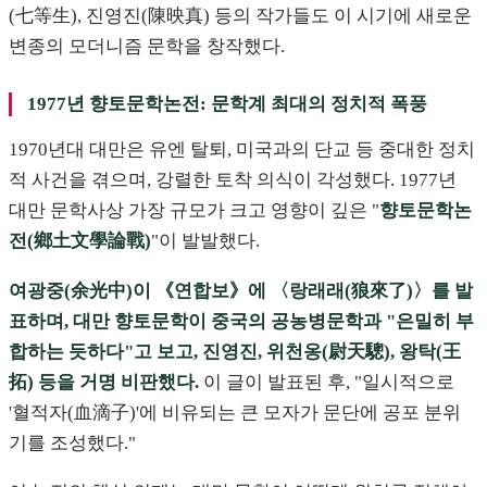
(七等生), 진영진(陳映真) 등의 작가들도 이 시기에 새로운
변종의 모더니즘 문학을 창작했다.
1977년 향토문학논전: 문학계 최대의 정치적 폭풍
1970년대 대만은 유엔 탈퇴, 미국과의 단교 등 중대한 정치
적 사건을 겪으며, 강렬한 토착 의식이 각성했다. 1977년
대만 문학사상 가장 규모가 크고 영향이 깊은 "
향토문학논
전(鄉土文學論戰)
"이 발발했다.
여광중(余光中)이 《연합보》에 〈랑래래(狼來了)〉를 발
표하며, 대만 향토문학이 중국의 공농병문학과 "은밀히 부
합하는 듯하다"고 보고, 진영진, 위천옹(尉天驄), 왕탁(王
拓) 등을 거명 비판했다.
이 글이 발표된 후, "일시적으로
'혈적자(血滴子)'에 비유되는 큰 모자가 문단에 공포 분위
기를 조성했다."