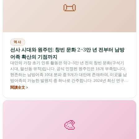
📜
역사
선사 시대와 원주민: 창빈 문화 2~3만 년 전부터 남방
어족 확산의 기점까지
대만의 가장 초기 인류 활동은 약 2~3만 년 전의 창빈 문화(구석기
시대, 팔선동 유적)입니다. 공식 인정된 원주민은 16개 부족입니다.
현존하는 남방어족 10대 분파 중 9개가 대만에 존재하여, 이곳을 남
방어족의 가능한 발원지 중 하나로 간주합니다. 2024년 최신 연구에
따르면 대만에서 약 20%가 이주했으며 인도네시아로 이어지는 확
閱讀全文
산 경로도 존재한다는 등 학술적 합의가 형성되는 과정에 있습니다.
17세기에는 부족 연합체인 다두 왕국이 존재했으며, 십삼행 문화는
철기 시대를 열었습니다.
🎨