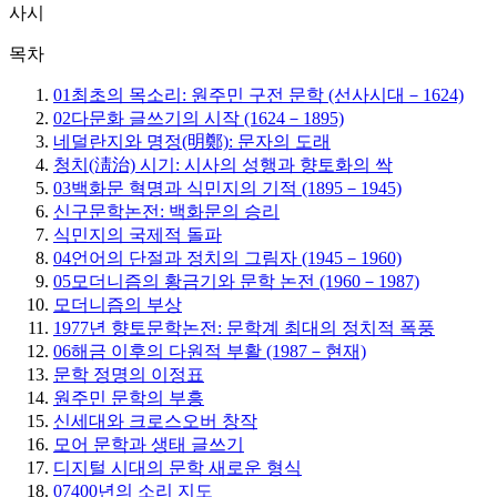
사시
목차
01
최초의 목소리: 원주민 구전 문학 (선사시대－1624)
02
다문화 글쓰기의 시작 (1624－1895)
네덜란지와 명정(明鄭): 문자의 도래
청치(淸治) 시기: 시사의 성행과 향토화의 싹
03
백화문 혁명과 식민지의 기적 (1895－1945)
신구문학논전: 백화문의 승리
식민지의 국제적 돌파
04
언어의 단절과 정치의 그림자 (1945－1960)
05
모더니즘의 황금기와 문학 논전 (1960－1987)
모더니즘의 부상
1977년 향토문학논전: 문학계 최대의 정치적 폭풍
06
해금 이후의 다원적 부활 (1987－현재)
문학 정명의 이정표
원주민 문학의 부흥
신세대와 크로스오버 창작
모어 문학과 생태 글쓰기
디지털 시대의 문학 새로운 형식
07
400년의 소리 지도