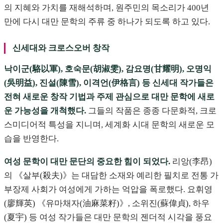
의 지혜와 가치를 재해석하며, 원주민의 목소리가 400년
만에 다시 대만 문학의 주류 중 하나가 되도록 하고 있다.
신세대와 크로스오버 창작
낙이군(駱以軍), 호숙문(胡淑雯), 감요명(甘耀明), 오명익
(吳明益), 진설(陳雪), 이격언(伊格言) 등 신세대 작가들은
전혀 새로운 창작 기법과 주제 관심으로 대만 문학에 새로
운 가능성을 개척했다.
그들의 작품은 종종 다문화적, 크로
스미디어적 특성을 지니며, 세계화 시대 문학의 새로운 모
습을 반영한다.
여성 문학이 대만 문단의 중요한 힘이 되었다.
리앙(李昂)
의 《살부(殺夫)》는 대담한 소재와 예리한 필치로 전통 가
부장제 사회가 여성에게 가하는 억압을 폭로했다. 요휘영
(廖輝英) 《유마채자(油麻菜籽)》, 소위진(蘇偉貞), 하우
(夏宇) 등 여성 작가들은 대만 문학의 젠더적 시각을 풍요