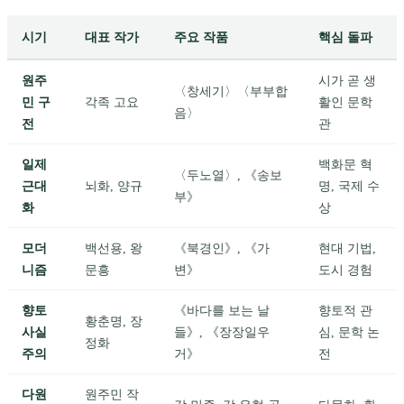
시기
대표 작가
주요 작품
핵심 돌파
원주
시가 곧 생
〈창세기〉〈부부합
민 구
각족 고요
활인 문학
음〉
전
관
일제
백화문 혁
〈두노열〉, 《송보
근대
뇌화, 양규
명, 국제 수
부》
화
상
모더
백선용, 왕
《북경인》, 《가
현대 기법,
니즘
문흥
변》
도시 경험
향토
《바다를 보는 날
향토적 관
황춘명, 장
사실
들》, 《장장일우
심, 문학 논
정화
주의
거》
전
다원
원주민 작