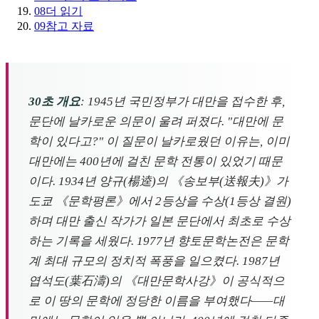
08
더 읽기
09
참고 자료
30초 개요
: 1945년 국민정부가 대만을 접수한 후,
문단에 날카로운 의문이 울려 퍼졌다. "대만에 문
학이 있다고?" 이 질문이 날카로웠던 이유는, 이미
대만에는 400년에 걸친 문학 전통이 있었기 때문
이다. 1934년 양규(楊逵)의 《송보부(送報夫)》가
도쿄 《문학평론》에서 2등상을 수상(1등상 결원)
하며 대만 출신 작가가 일본 문단에서 최초로 수상
하는 기록을 세웠다. 1977년 향토문학논전은 문학
계 최대 규모의 정치적 폭풍을 일으켰다. 1987년
엽석도(葉石濤)의 《대만문학사강》이 공식적으
로 이 땅의 문학에 정당한 이름을 부여했다——대