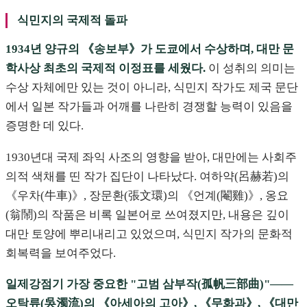
식민지의 국제적 돌파
1934년 양규의 《송보부》가 도쿄에서 수상하며, 대만 문
학사상 최초의 국제적 이정표를 세웠다.
이 성취의 의미는
수상 자체에만 있는 것이 아니라, 식민지 작가도 제국 문단
에서 일본 작가들과 어깨를 나란히 경쟁할 능력이 있음을
증명한 데 있다.
1930년대 국제 좌익 사조의 영향을 받아, 대만에는 사회주
의적 색채를 띤 작가 집단이 나타났다. 여하약(呂赫若)의
《우차(牛車)》, 장문환(張文環)의 《언계(閹雞)》, 옹요
(翁鬧)의 작품은 비록 일본어로 쓰여졌지만, 내용은 깊이
대만 토양에 뿌리내리고 있었으며, 식민지 작가의 문화적
회복력을 보여주었다.
일제강점기 가장 중요한 "고범 삼부작(孤帆三部曲)"——
오탁류(吳濁流)의 《아세아의 고아》, 《무화과》, 《대만