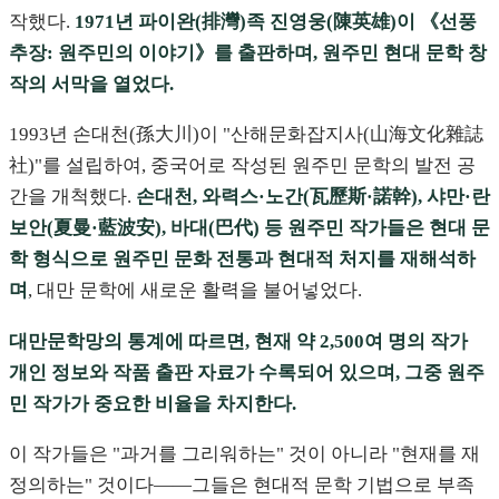
작했다.
1971년 파이완(排灣)족 진영웅(陳英雄)이 《선풍
추장: 원주민의 이야기》를 출판하며, 원주민 현대 문학 창
작의 서막을 열었다.
1993년 손대천(孫大川)이 "산해문화잡지사(山海文化雜誌
社)"를 설립하여, 중국어로 작성된 원주민 문학의 발전 공
간을 개척했다.
손대천, 와력스·노간(瓦歷斯·諾幹), 샤만·란
보안(夏曼·藍波安), 바대(巴代) 등 원주민 작가들은 현대 문
학 형식으로 원주민 문화 전통과 현대적 처지를 재해석하
며
, 대만 문학에 새로운 활력을 불어넣었다.
대만문학망의 통계에 따르면, 현재 약 2,500여 명의 작가
개인 정보와 작품 출판 자료가 수록되어 있으며, 그중 원주
민 작가가 중요한 비율을 차지한다.
이 작가들은 "과거를 그리워하는" 것이 아니라 "현재를 재
정의하는" 것이다——그들은 현대적 문학 기법으로 부족