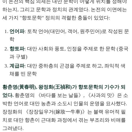
이 논전의 핵심 의제는 대만 문학이 어떻게 위치를 정해야
하는지, 그리고 문학과 정치의 관계였다. 논전의 이면에는
세 가지 "향토문학" 정의의 격렬한 충돌이 있었다:
언어파
: 토착 언어(대만어, 객어, 원주민어)로 작성된 문
학
향토파
: 대만 사회와 풍토, 인정을 주제로 한 문학 (중국
과 구별)
계급파
: 대만 중하층의 곤경을 주제로 하고, 좌익적 색
채를 띤 문학
황춘명(黃春明), 왕정화(王禎和)가 향토문학의 기수가 되
었다.
황춘명의 《바다를 보는 날들》, 《사과의 맛》은 소
박한 언어로 대만 농촌과 소도시 인물의 운명을 묘사했다.
장정화의 《장장일우거(嫁妝一牛車)》는 블랙 유머적 필
치로 대만 향촌이 근대화 과정에서 겪는 부조리와 비애를
그려냈다.