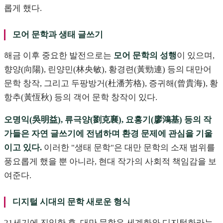
롭게 했다.
모어 문학과 생태 글쓰기
해금 이후 중요한 발전으로는
모어 문학의 성행
이 있으며,
향양(向陽), 린양민(林央敏), 황경련(黃勁連) 등의 대만어
문학 창작, 그리고 두팡방거(杜潘芳格), 증귀해(曾貴海), 황
항추(黃恆秋) 등의 객어 문학 창작이 있다.
오명익(吳明益), 류극양(劉克襄), 요홍기(廖鴻基) 등의 작
가들은 자연 글쓰기에 전념하며 환경 문제에 관심을 기울
이고 있다.
이러한 "생태 문학"은 대만 문학의 소재 범위를
풍요롭게 했을 뿐 아니라, 현대 작가의 사회적 책임감을 보
여준다.
디지털 시대의 문학 새로운 형식
21세기에 진입한 후, 대만 문학은 세계화와 디지털화라는