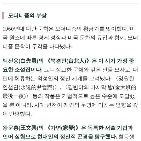
모더니즘의 부상
1960년대 대만 문학은 모더니즘의 황금기를 맞이했다. 미
국 원조에 따른 경제 성장과 미국 문화의 유입과 함께, 모더
니즘 문학이 두각을 나타냈다.
백선용(白先勇)의 《북경인(台北人)》은 이 시기 가장 중
요한 소설집이다.
그는 정교한 문체와 깊은 인물 묘사로, 대
만에 체류하는 외성인의 정신 세계를 그려냈다. 〈영원한
인설연(永遠的尹雪艷)〉, 〈김반야의 마지막 밤(金大班的
最後一夜)〉 등의 작품은 기법적으로 높은 수준에 도달했
을 뿐 아니라, 시대 변천이 개인의 운명에 미치는 영향을 깊
이 반영했다.
왕문흥(王文興)의 《가변(家變)》은 독특한 서술 기법과
언어 실험으로 현대인의 정신적 곤경을 탐구했다.
칠등생