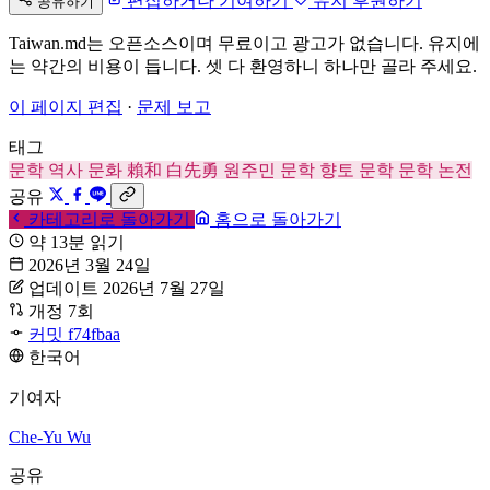
편집하거나 기여하기
유지 후원하기
공유하기
Taiwan.md는 오픈소스이며 무료이고 광고가 없습니다. 유지에
는 약간의 비용이 듭니다. 셋 다 환영하니 하나만 골라 주세요.
이 페이지 편집
·
문제 보고
태그
문학
역사
문화
賴和
白先勇
원주민 문학
향토 문학
문학 논전
공유
카테고리로 돌아가기
홈으로 돌아가기
약 13분 읽기
2026년 3월 24일
업데이트 2026년 7월 27일
개정 7회
커밋 f74fbaa
한국어
기여자
Che-Yu Wu
공유