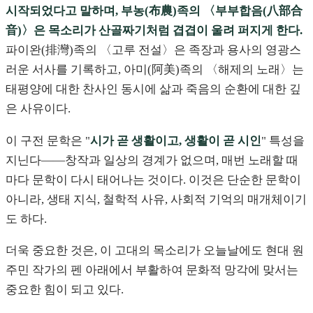
시작되었다고 말하며, 부농(布農)족의 〈부부합음(八部合
音)〉은 목소리가 산골짜기처럼 겹겹이 울려 퍼지게 한다.
파이완(排灣)족의 〈고루 전설〉은 족장과 용사의 영광스
러운 서사를 기록하고, 아미(阿美)족의 〈해제의 노래〉는
태평양에 대한 찬사인 동시에 삶과 죽음의 순환에 대한 깊
은 사유이다.
이 구전 문학은 "
시가 곧 생활이고, 생활이 곧 시인
" 특성을
지닌다——창작과 일상의 경계가 없으며, 매번 노래할 때
마다 문학이 다시 태어나는 것이다. 이것은 단순한 문학이
아니라, 생태 지식, 철학적 사유, 사회적 기억의 매개체이기
도 하다.
더욱 중요한 것은, 이 고대의 목소리가 오늘날에도 현대 원
주민 작가의 펜 아래에서 부활하여 문화적 망각에 맞서는
중요한 힘이 되고 있다.