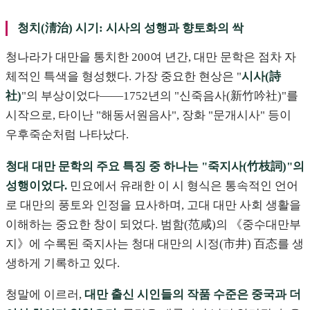
청치(淸治) 시기: 시사의 성행과 향토화의 싹
청나라가 대만을 통치한 200여 년간, 대만 문학은 점차 자
체적인 특색을 형성했다. 가장 중요한 현상은 "
시사(詩
社)
"의 부상이었다——1752년의 "신죽음사(新竹吟社)"를
시작으로, 타이난 "해동서원음사", 장화 "문개시사" 등이
우후죽순처럼 나타났다.
청대 대만 문학의 주요 특징 중 하나는 "죽지사(竹枝詞)"의
성행이었다.
민요에서 유래한 이 시 형식은 통속적인 언어
로 대만의 풍토와 인정을 묘사하며, 고대 대만 사회 생활을
이해하는 중요한 창이 되었다. 범함(范咸)의 《중수대만부
지》에 수록된 죽지사는 청대 대만의 시정(市井) 百态를 생
생하게 기록하고 있다.
청말에 이르러,
대만 출신 시인들의 작품 수준은 중국과 더