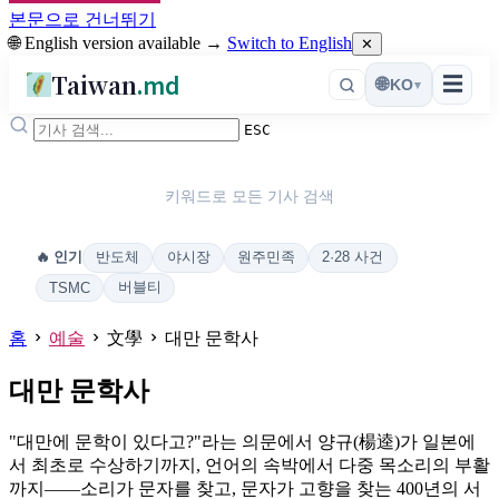
본문으로 건너뛰기
🌐 English version available →
Switch to English
✕
Taiwan
.md
☰
🌐
KO
▾
ESC
키워드로 모든 기사 검색
반도체
야시장
원주민족
2·28 사건
🔥 인기
버블티
TSMC
홈
예술
文學
대만 문학사
대만 문학사
"대만에 문학이 있다고?"라는 의문에서 양규(楊逵)가 일본에
서 최초로 수상하기까지, 언어의 속박에서 다중 목소리의 부활
까지——소리가 문자를 찾고, 문자가 고향을 찾는 400년의 서