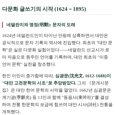
다문화 글쓰기의 시작 (1624－1895)
네덜란지와 명정(明鄭): 문자의 도래
1624년 네덜란드인이 타이난 안핑에 상륙하면서 대만은
공식적으로 문자 기록의 역사에 진입했다. 최초의 "대만 문
학"은 실은 다문화 실험이었다——네덜란드 선교사가 로
마 자음으로 원주민 언어를 기록하며, 대만 최초의 "이중
언어 문학" 실천을 창조했다.
한인 이민이 증가함에 따라,
심광문(沈光文, 1612-1688)이
"대만 고전문학의 시조"로 추앙받았다.
그의 《문개시문
집》은 대만 한어 문학의 서막을 열었다. 1662년 심광문은
계기광(季麒光) 등 13인과 함께 "동음사(東吟社)"를 결성
하여 전통 한문학의 보급에 힘쓰며 대만 시사(詩社) 전통을
개척했다.