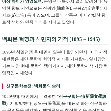
이상 차이가 없었으며
, 문명은 대륙까지 널리 알려졌다. 유
명한 향토 시인으로는 진위영(陳維英), 구봉갑(丘逢甲), 시
사호(施士浩) 등이 있으며, 그들의 작품은 이미 강렬한 향
토적 색채와 민족 의식을 지니고 있었다.
백화문 혁명과 식민지의 기적 (1895－1945)
1895년 청일전쟁 후 대만이 일본에 할양되면서, 이 역사적
대변동은 대만 문학에 혁명적 계기를 가져왔다. 일제강점
기는 대만 현대 문학의 맹아기이자, 대만 문학사상 가장 혁
명적인 시대였다.
신구문학논전: 백화문의 승리
1920년대, 대만에서는 격렬한 "
신구문학논전(新舊文學論
戰)
"이 발발했다. 장오군(張我軍)을 대표로 하는 신문학파
는 문언문을 폐지하고 백화문으로 창작할 것을 주장했으