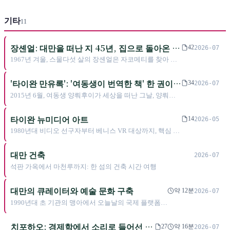
창작 애니메이션의 서광을 열었으나 시장 현실 속
고, 새로운 영화들이 베니스에서 황금사자상을 거
에서 방향을 전환했다. 그와 공생하던 studio2는
머쥐던 시절 극장 내 국산 영화의 관객 점유율은
기타
타이난에서 20년을 버텼고, 마침내 《팔계》로 금
11
0.36%까지 추락했다. 국산 영화는 단순히 나쁜 것
마장을 거머쥐며 타이완 애니메이션이 하청에서
에서 좋은 것으로 변해온 직선이 아니라, 반복적으
창작으로 나아간 피와 눈물의 역사를 써냈다.
로 죽음이 선언되고 다시 살아난 역사의 기록이다.
장셴얼: 대만을 떠난 지 45년, 집으로 돌아온 뒤
42
2026-07
에야 생애 최고의 그림을 그릴 수 있었다
1967년 겨울, 스물다섯 살의 장셴얼은 자코메티를 찾아 파
리로 달려갔지만, 우상이 이미 전년에 세상을 떠났다는 사
실을 알게 되었다. 이후 45년 동안 그는 뉴욕 SoHo에서 창
'타이완 만유록': '여동생이 번역한 책' 한 권이
34
2026-07
문을 막고 마음속의 빛을 찾았고, 1975년 Lamagna 갤러리
춘산에서 런던 시상대로 가기까지
2015년 6월, 여동생 양뤄후이가 세상을 떠난 그날, 양뤄츠
에서는 그림 한 점도 팔지 못했다. 1990년대 아버지가 넘어
는 동생이 남긴 장부를 펼쳐 기장을 시작했고, 체크와 동그
져 다친 그해, 그는 룽산사의 향연 속으로 돌아가 ‘백년
라미로 된 암호를 이해하는 데 사흘이 걸렸다. 5년 뒤 춘산
타이완 뉴미디어 아트
묘’를 그렸다. 2008년 예순다섯 살에 타이둥 진쭌에 정착했
14
2026-05
출판이 펴낸 《타이완 만유록》에는 '아오야마 지즈코 지
고, 2025년 장셴얼 예술단지가 개막했을 때 그는 이미 여든
1980년대 비디오 선구자부터 베니스 VR 대상까지, 핵심 예
음・양솽쯔 옮김'이라고 적혔다. 번역자란에 쓰인 이름은
세 살이었다.
술가 16인과 40년 디지털 아트 혁명의 완전한 맥락. 타이완
이미 세상을 떠난 여동생이었다. 2024년 뉴욕 NBA, 2026년
이 어떻게 코드로 시를 쓰며 국제 예술 지도에 자신의 이름
대만 건축
런던 부커상. 그는 여동생의 이름으로 존재하지 않는 책 한
2026-07
을 새겼는가.
권을 번역했다.
석판 가옥에서 마천루까지: 한 섬의 건축 시간 여행
대만의 큐레이터와 예술 문화 구축
약 12분
2026-07
1990년대 초 기관의 맹아에서 오늘날의 국제 플랫폼까
지—대만 큐레이터들이 글로벌화의 물결 속에서 어떻
게 지역 예술 담론을 구축하고, 국제 비엔날레 시스템
치포하오: 경제학에서 소리로 들어선 사
27
약 16분
2026-07