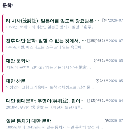
문학
8
리 시사(笠詩社): 일본어를 잊도록 강요받은 사
62
2026-07
람들이 타이완 최장수 중국어 시 전문지를 떠받
1958년, 36세의 타이완인 일본군 병사가 필명 「환푸」로
치다
전후 첫 중국어 시를 발표했다. 그가 일본어로 쓰던 펜을 멈
춘 지 11년 뒤였다. 6년 뒤 그는 다른 열한 명과 함께 타이완
전후 대만 문학: 말할 수 없는 것에서, 어
36
약 18분
2026-07
중부의 한 거실에서, 이 세대의 실어 경험을 「리(笠)」라는
떻게 말하는지를 배우기까지 (1945-
1945년 8월, 예스타오는 스무 살에 일본 육군에서
시사로 바꾸었다. 60년 동안 한 번도 휴간하지 않은 이 시사
1987)
제대해 타이난으로 돌아왔다. 원고지를 펼쳤지만
는 본토 시학을 주변부에서 중학교 교과서 안으로 써 넣었
한자 한 글자도 쓸 수 없었다. 이 백지는 그를 42년
대만 문학사
다.
약 13분
2026-05
기다리게 된다. 그 사이에는 실어, 투옥, 논쟁, 우회
"대만에 문학이 있다고?"라는 의문에서 양규(楊逵)가
를 배우는 시간이 있었다. 1987년 2월, 그는 232쪽
일본에서 최초로 수상하기까지, 언어의 속박에서 다중
짜리 책을 펴냈다. 책 제목은 '대만' 두 글자뿐이었
목소리의 부활까지——소리가 문자를 찾고, 문자가 고
대만 산문
다.
약 8분
2026-05
향을 찾는 400년의 서사시
외성인의 고향 그리움에서 토착 정체성으로, 남성 문인
에서 여성 주도의 문학 풍경으로. 반세기 동안 일상에
가장 가까우면서도 정의하기 어려운 문학 형식이 어떻
대만 현대문학: 우명이(吳明益), 린이한
13
약 10분
2026-04
게 대만인의 감정과 기억을 담아내는 매개가 되었는가?
(林奕含), 그리고 조용한 독서 위기
2018년, 우명이(吳明益)는 《자전거 도난기(單車
失竊記)》로 맨부커 국제상(Man Booker
International Prize) 예심 후보에 올랐으며, 국적란
일본 통치기 대만 문학
6
2026-07
에는 분명히 「Taiwan」이라고 적혀 있었다. 그러
1895년부터 1945년까지 일본 통치기 대만 문학의 발전 과정