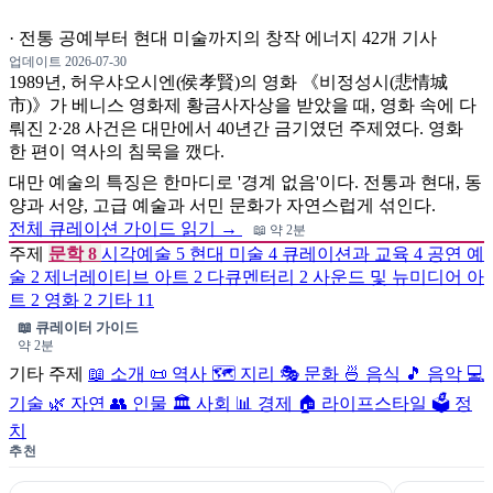
·
전통 공예부터 현대 미술까지의 창작 에너지
42개 기사
업데이트 2026-07-30
1989년, 허우샤오시엔(侯孝賢)의 영화 《비정성시(悲情城
市)》가 베니스 영화제 황금사자상을 받았을 때, 영화 속에 다
뤄진 2·28 사건은 대만에서 40년간 금기였던 주제였다. 영화
한 편이 역사의 침묵을 깼다.
대만 예술의 특징은 한마디로 '경계 없음'이다. 전통과 현대, 동
양과 서양, 고급 예술과 서민 문화가 자연스럽게 섞인다.
전체 큐레이션 가이드 읽기 →
📖 약 2분
주제
문학
8
시각예술
5
현대 미술
4
큐레이션과 교육
4
공연 예
술
2
제너레이티브 아트
2
다큐멘터리
2
사운드 및 뉴미디어 아
트
2
영화
2
기타
11
📖 큐레이터 가이드
약 2분
기타 주제
📖 소개
📜 역사
🗺️ 지리
🎭 문화
🍜 음식
🎵 음악
💻
기술
🌿 자연
👥 인물
🏛️ 사회
📊 경제
🏠 라이프스타일
🗳️ 정
치
추천