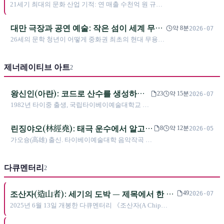
으로의 역전 신화
21세기 최대의 문화 산업 기적: 연 매출 수천억 원 규모
의 피리 포대희(霹靂布袋戲) 제국은 어떻게 마을 신사
앞 작은 공연에서 세계를 정복하는 문화 소프트파워로
대만 극장과 공연 예술: 작은 섬이 세계 무대
약 8분
2026-07
거듭났는가?
를 흔든 이야기
26세의 문학 청년이 어떻게 중화권 최초의 현대 무용단
을 만들었는가, 경극 배우들이 어떻게 셰익스피어에게
중국어로 말하게 했는가
제너레이티브 아트
2
왕신인(아란): 코드로 산수를 생성하고,
23
약 15분
2026-07
공익을 스마트 계약에 새긴 제너러티브
1982년 타이중 출생, 국립타이베이예술대학교 신
아티스트
미디어 예술 석사. 2021년 8월 22일, 그의 《Good
Vibrations》이 Art Blocks에 처음으로 등재된 대
린징야오(林經堯): 태극 운수에서 알고리
8
약 12분
2026-05
만 아티스트 작품이 되었으며, 1,024개의 NFT가 1
즘까지, 그가 「존재하지만 보이지 않는
가오슝(高雄) 출신. 타이베이예술대학 음악작곡 학
시간 만에 완판되었다. 이듬해 그는 FAB DAO
것」으로 답하다
사·뉴미디어아트 석사, 국립타이완대학 정보네트
《백악계획》의 여섯 명 아티스트 라인업에 합류
워크 및 멀티미디어 박사, 파리고등미술학교
하여, 아시아 최초로 공익을 스마트 컨트랙트에
다큐멘터리
(ENSBA) 박사후 연구. 칭화대학(清華大學), 국립타
2
명시한 NFT 지속 가능 로열티 구조를 구축했다.
이완예술대학(南藝大) 교수를 역임했으며, 2019년
그의 작품은 Art Blocks, Verse.works, fxhash, Tezos
C-LAB 타이완 사운드랩(臺灣聲響實驗室) 디렉터
에 걸쳐 있으며, Art Basel Hong Kong에서
조산자(造山者): 세기의 도박 — 제목에서 한 글
49
2026-07
를 맡았다. 현재 국립타이완대학 D-School 혁신분
《Chaos Culture》를 전시하고, C-LAB과 협업한
자를 깎아내야 비로소 입에 올릴 수 있었던 타이
2025년 6월 13일 개봉한 다큐멘터리 《조산자(A Chip
야 학사학위과정 프로젝트 조교수. 2022년 제너러
몰입형 사운드 작품 《하오더우(好抖)》를 선보였
완 반도체 서사시
Odyssey)》는 타이완 반도체의 대체 불가능한 서사시를 이
티브 아트 작품 《Metaphysics》로 Art Blocks(200
으며, Polypaths 시리즈는 국립대만박물관에 소장