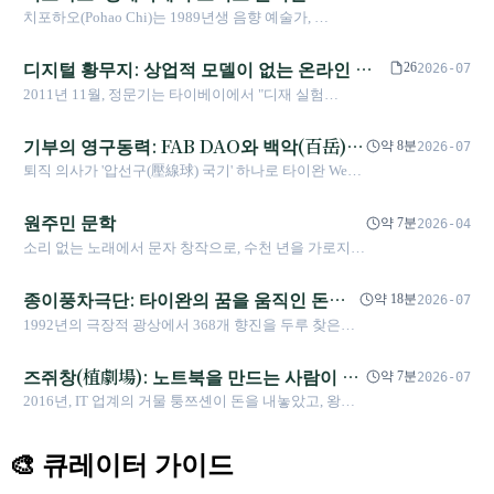
안에서 자신의 목소리를 찾아갔는가에 관한 30년의 진
람, 알고리즘으로 한 가지를 묻다 - 당신
치포하오(Pohao Chi)는 1989년생 음향 예술가, 작
화사.
은 정말 듣고 있는가
곡가, 큐레이터이다. 국립대만대학교 경제학과를
졸업하고 런던 골드스미스 대학교에서 음악 석사
디지털 황무지: 상업적 모델이 없는 온라인 예
26
2026-07
학위를 받았으며, 2021년 MIT Art, Culture and
술 비평 플랫폼이 12년 동안 어떻게 생존했는가
2011년 11월, 정문기는 타이베이에서 "디재 실험
Technology 석사과정 재학 중 Harold and Arlene
(ET@T)"이라는 구 미디어 기관을 통해 종이본, 광고, 구독
Schnitzer Prize 시각예술 부문 1등상을 수상했다.
료 없는 온라인 서술 프로젝트를 시작했다. 12년 후 이 플랫
기부의 영구동력: FAB DAO와 백악(百岳)
2014년에는 타이베이 미술상에 입선하고, 국립대
약 8분
2026-07
폼은 56개 주제 기획, 384편의 글, 31편의 팟캐스트, 10권의
만미술관의 지원으로 네덜란드 로테르담 V2 레지
프로젝트의 사회 실험
퇴직 의사가 '압선구(壓線球) 국기' 하나로 타이완 Web3
《군도 데이터베이스》를 축적했다. 동시대 동종 "종이 매
던시에 참여했으며, 클라우드 게이트의 「방랑자
공익의 새로운 상상력을 열어젖힌 과정. FAB DAO와 백
체 모체 + 물리적 공간 없음 + 개인 편집장 주도"라는 세 가
계획」에도 선정되었다. 2015년에는 허시 회랑을
악 프로젝트는 '소장이 곧 기부이며, 예술이 곧 사회적
원주민 문학
지 조건을 모두 갖춘 중국어권 예술 비평 플랫폼 중 동시기
약 7분
2026-04
따라 1,000킬로미터 넘게 이동했고, 2017년에는
행동'이라는 기부의 본질을 재정부한다.
에 생존한 사례는 존재하지 않는다. 이 플랫폼이 버틸 수 있
소리 없는 노래에서 문자 창작으로, 수천 년을 가로지르
Zone Sound Creative를 설립했다. 2025년에는 C-
었던 이유는 기관 모체가 기본 비용을 수용하고, 공적 부처
는 문학의 진화사
LAB DIVERSONICS에서 《朗誦者 2.0》을 발표
프로젝트가 단기간 내용을 보완하며, 편집자의 12년간의
하고, 《Cybernetics of Waterscape》로 Ars
종이풍차극단: 타이완의 꿈을 움직인 돈키
약 18분
2026-07
노력이 나머지 간극을 메운다는 세 층위의 정교한 중첩된
Electronica 2025 Polyphony 대만관에 선정되었
호테, 30년을 가로지른 예술의 장정
1992년의 극장적 광상에서 368개 향진을 두루 찾은
"quiet infrastructure" 덕분이다.
다. 2026년 3월에는 파리 IRCAM Forum
‘신문화운동’에 이르기까지, 종이풍차극단은 ‘바람이
Workshops에 참여했으며, 같은 해 4월 《Life in
있으면 움직이고, 바람이 없으면 스스로 움직인다’는
즈쥐창(植劇場): 노트북을 만드는 사람이 대
Motion》이 로스앤젤레스 The Music Center에서
약 7분
2026-07
정신으로 타이완 어린이들에게 예술의 첫걸음을 밝혀
전시되었다. 그는 알고리즘, GPS, AI 합성 음성으
만 드라마 부흥의 씨앗을 심다
2016년, IT 업계의 거물 퉁쯔셴이 돈을 내놓았고, 왕샤
주었다. 바리 대화재와 팬데믹의 큰 타격을 겪은 뒤에
로 세계를 측정하지만, 끝내 같은 질문을 붙든다.
오디는 대만 최정상 감독들을 이끌어 반(反)상업 논리
도 창립자 리융펑은 우울과 부채 속에서 팀을 이끌고
「듣기」라는 행위에는 아직 자기 의지가 남아 있
의 일을 해냈다. 블록버스터를 찍지 않고, 오직 신인을
재기했으며, 거대한 《비의 말》과 지역 이야기를 통
는가.
🎨 큐레이터 가이드
키우는 것.
해 이 섬의 집단기억을 엮어 냈다.