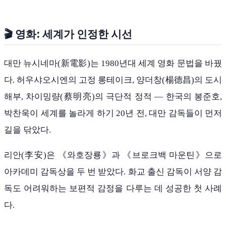
🎬 영화: 세계가 인정한 시선
대만 뉴시네마(新電影)는 1980년대 세계 영화 문법을 바꿨
다. 허우샤오시엔의 고정 롱테이크, 양더창(楊德昌)의 도시
해부, 차이밍량(蔡明亮)의 극단적 정적 — 한국의 봉준호,
박찬욱이 세계를 놀라게 하기 20년 전, 대만 감독들이 먼저
길을 닦았다.
리안(李安)은 《와호장룡》과 《브로크백 마운틴》으로
아카데미 감독상을 두 번 받았다. 화교 출신 감독이 서양 감
독도 어려워하는 보편적 감정을 다루는 데 성공한 첫 사례
다.