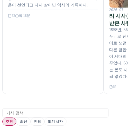
음이 선언되고 다시 살아난 역사의 기록이다.
2026-07
리 시사(
72
약 18분
받은 사
전문지를
1958년,
푸」로 전후
어로 쓰던 펜
다른 열한 
이 세대의 
꾸었다. 6
는 본토 시
써 넣었다.
62
이 카테고리 검색
추천
최신
인용
읽기 시간