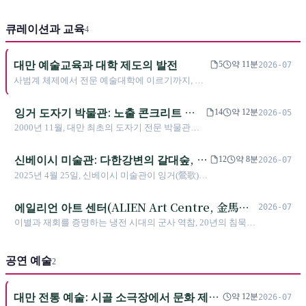
주민 예술가들이 세계 미술 무대에서 어떻게 목소리
를 내며 원주민 정체성과 동시대 미술의 대화를 새
큐레이션과 교육
롭게 정의하는지 탐구한다
4
대만 예술교육과 대학 제도의 발전
5
약 11분
2026-07
사범계 체제에서 전문 예술대학에 이르기까지, 대
만 예술교육의 제도 변혁과 인재 양성
잉거 도자기 박물관: 노출 콘크리트 속
14
약 12분
2026-05
의 백년 도업
2000년 11월, 대만 최초의 도자기 전문 박물관이
신베이시 잉거 구(鶯歌區)에서 개관하였다. 젠쉐
이(簡學義)가 설계한 이 박물관은 「토(土)·수(수)·
신베이시 미술관: 다한강변의 갈대숲, 그
12
약 8분
2026-07
화(火)·풍(風)」의 네 가지 원소를 이념으로 삼는
리고 '미완의' 도시 미학
2025년 4월 25일, 신베이시 미술관이 잉거(鶯歌)에
다. 노출 콘크리트 건축으로 잉거를 도업 소도시
정식 개관했다. 야오런시(姚仁喜)가 설계하고 약
에서 도예의 전당으로 재정립하였으며, 2004년부
30억 대만 달러가 투입된 이 건축물은 '갈대숲 속의
에일리언 아트 센터(ALIEN Art Centre, 金馬賓
터 시작된 대만 국제 도예 비엔날레는 지역 공예
2026-07
미술관'을 형상화하며 도시 변두리에 예술의 씨앗
를 세계와 연결하였다.
館當代美術館)
이별과 재회를 증명하는 냉전 시대의 군사 역참, 20년의 침묵을
을 심고자 했다. 그러나 공사 지연과 예산 증액부터
깨고 부녀의 손에 의해 깨어나 《론리 플래닛》이 추천한 가오
개관 후 '모기 미술관(蚊子館)'이라는 의구로에 이
슝 최고의 미술관이 되다.
르기까지, 이곳은 단순한 예술 전당을 넘어 타이완
공연 예술
2
공공 건설과 문화적 비전의 축소판이라 할 수 있다.
대만 전통 예술: 시골 소극장에서 문화 제국
약 12분
2026-07