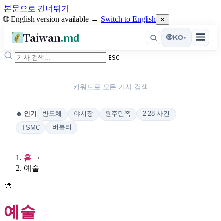
본문으로 건너뛰기
🌐 English version available →
Switch to English
✕
Taiwan
.md
☰
🌐
KO
▾
ESC
키워드로 모든 기사 검색
반도체
야시장
원주민족
2·28 사건
🔥 인기
버블티
TSMC
홈
예술
🎨
예술