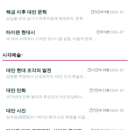
나 같은 시대에 대만 순수문학 도서의 초판 인쇄
을 고전 한문에서 신문학운동에 이르기까지 살피며, 식민지
부수는 대부분 3,000부 이하로 떨어졌다. 시서청
적 맥락 속의 문화 정체성과 민족적 각성을 탐구한다.
해금 이후 대만 문학
(施叔青)이 청일부터 일제강점기를 관통하는 서사
5
약 8분
2026-07
시 삼부작을 쓰고, 린이한(林奕含)이 한 권의 책으
삼십팔 년의 금기가 하루아침에 해제되자, 문학 창
로 아동성범죄자 교사 규제 법안 제정을 이끌어낸
작은 대폭발을 맞이했다——그러나 자유가 곧 무제
것처럼—대만 현대문학은 가장 토착적인 목소리
한을 의미하지는 않으며, 새로운 도전이 조용히 다
타이완 현대시
약 6분
2026-07
로 가장 보편적인 문제를 건드리고 있으나, 그 목
가오고 있었다
세 개의 서재에서 시작된 모더니즘 실험, 어떻게 뜻밖의
소리를 듣는 사람은 점점 줄어들고 있다.
향토적 시가 혁명을 낳았나
시각예술
5
대만 현대 조각의 발전
11
약 18분
2026-07
양영봉·주명에서 신세계까지, 대만 조각 예술의
변천 궤적과 창작 정신을 탐구하다
대만 만화
7
약 11분
2026-07
1970년대 만화 왕국의 류싱친과 아오유샹에서,
1991년 일본을 사로잡아 “아시아의 지보”가 된 정
문, 《장자설》로 고전 철학을 만화화한 차이즈중
대만 사진
7
약 10분
2026-05
을 거쳐, 2010년 금만장과 2017년 CCC 창작집에
장자탕(張照堂)이 1965년 현대 사진 혁명을 이끌
이르기까지, 대만 만화는 일본 만화의 협공 속 침체
고, 阮義忠(완의충)의 《인과토지(人與土地)》가
기를 지나 자기만의 독창적 목소리를 되찾아가고
다큐멘터리 미학을 정립한 이래, 대만 사진은 빛과
있다.