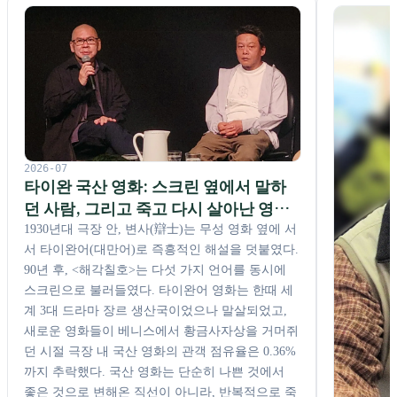
2026-07
타이완 국산 영화: 스크린 옆에서 말하
던 사람, 그리고 죽고 다시 살아난 영화
사
1930년대 극장 안, 변사(辯士)는 무성 영화 옆에 서
서 타이완어(대만어)로 즉흥적인 해설을 덧붙였다.
90년 후, <해각칠호>는 다섯 가지 언어를 동시에
스크린으로 불러들였다. 타이완어 영화는 한때 세
계 3대 드라마 장르 생산국이었으나 말살되었고,
새로운 영화들이 베니스에서 황금사자상을 거머쥐
던 시절 극장 내 국산 영화의 관객 점유율은 0.36%
까지 추락했다. 국산 영화는 단순히 나쁜 것에서
좋은 것으로 변해온 직선이 아니라, 반복적으로 죽