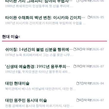
타이완 거리 그래피티: 심야의 무법자에
7
약 8분
2026-06
그림자 속에서 섬의 이야기를 기록해 왔다
서 시먼딩의 도시의 빛으로
1989년 뤼쉐위안이 민성둥루에 첫 선을 뿌리며 타
이완 그래피티의 지하사가 시작되었다. 대장왕의 도
시 전설에서 Candy Bird의 사회 비판에 이르기까지,
타이완 수채화의 백년 변천: 이시카와 긴이치로
6
2026-05
환경보호국과 30년간 추격전을 벌여 온 이 게임은
에서 젠충웨이까지의 백년적 축적
1907년 이시카와 긴이치로가 타이완에 부임하여 수업을 시
타이완의 도시 미학을 새롭게 정의하고 있다.
작하며 타이완 수채화 백년의 뿌리를 심었다. 제자 란인딩
(藍蔭鼎)이 1929년 영국 왕립수채화협회에 입회하고, 1934
현대 미술
년 토착 화가들이 자발적으로 타이양미술협회를 결성했으
4
며, 전후 마바이수이(馬白水)는 수묵화와 수채화를 융합하고
시더진(席德進)은 타이완 옛 건축물을 기록했다. 1990년대
쉬더칭: 14년간의 불법 신분을 행위예술
26
약 16분
2026-07
세 대 협회가 병립하여 IWS 국제 수채화 네트워크와 연계했
로 산 대만 예술가
1978년 뉴욕 트리베카에서 그는 스몰 못은 나무
다. 오늘날 젠충웨이(簡忠威)는 AWS와 NWS 이중 서명 회원
우리에 자발적으로 들어가 1년을 갇혀 살았다. 말
으로 국제적으로 명성을 떨치고 있다. 식민지 사범교육에서
하지 않고, 읽지 않고, 쓰지도 않았다. 이후 5년간
국제 경연의 무대까지 이어지는 백년의 길은 사생 전통, 사
'신생태 예술환경: 1992년 융푸루의
19
약 16분
2026-07
그는 타임카드 찍기, 밧줄, 거리 방랑으로 시간 자
범 체계, 그리고 글로벌 수채화 커뮤니티를 잇고 있으며, 타
400핑 노옥, 지원 구조보다 앞서 달린 7
1992년 6월, 두자오셴은 타이난 융푸루의 400여
체를 작품으로 만들었다. 그리고 13년간 예술을
이완 수채화의 활력은 바로 관주도와 민간, 토착과 외부, 전
년'
핑 규모 노건축에 「신생태 예술환경」을 열었다.
하되 공개하지 않았다. 쉬더칭은 핑둥 난저우에서
통과 경연이 병행하며 축적해 온 긴력(張力)이다.
국가문화예술기금회는 아직 설립되지 않았고, 타
대만 현대미술
출발해 1974년 선박 도주로 뉴욕에서 불법 이민자
7
약 8분
2026-04
이난예술대학은 아직 개교하지 않았으며, 문건회
가 되어 무려 14년을 보냈다. 다른 예술가들이 자
북미관에서 베니스 비엔날레 대만관까지, 대만 현대
의 「유휴 공간 재활용」 정책도 아직 시행되지
유를 그릴 때, 그는 감금을 택해 시간 자체가 예술
미술의 글로벌 무대에서의 고유한 위치
않았다. 이 공간은 7년을 버텼고, 1999년 문을 닫
임을 증명했다.
대만 원주민 동시대 미술
을 때쯤 대만 현대미술의 기관적 신경계가 막 자
6
약 8분
2026-07
라나기 시작했다.
전통 공예에서 동시대 창작에 이르기까지, 대만 원