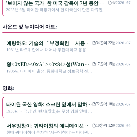
야기한다. 그러나 원래 제목은 《실리콘 실드(矽盾)》였다.
판)에 올랐으며, 《Mythologic》은 홍콩 아르테젤
'보이지 않는 국가: 한 미국 감독이 7년 동안 셔
48
2026-07
되어 있다. 2026년 최신작 inkField는 Claude Code
샤오쥐전(蕭菊貞)은 이 산업의 "우환 속에서 태어난" 모습
(Art Basel)에서 인터랙티브 민팅으로 전시되었다.
터를 눌러, 세계가 보지 않기로 한 섬을 찍었다'
와 협업 개발을 통해 인간의 망설임과 정지를 제
2025년 6월 타이완 극장가에서 한 미국인이 만든 다큐멘터
을 담아내기 위해 5년 동안 80여 명을 인터뷰했지만, 제목
FAB DAO 백악계획(百岳計畫) 《미경(秘境)》 시
너레이티브 시스템 안에 남긴다.
리가 3,700만 신타이완달러를 넘기며 타이완 다큐멘터리
에서는 가장 날카로운 한 글자를 깎아내야 했다 — 이 섬은
리즈의 제너러티브 아티스트이기도 하다. 그의 창
영화사 흥행 3위에 올랐다. 바네사 호프는 7년 동안, 다섯 차
자신의 가장 강력한 카드를 자랑할 때조차도, 건너편이 어
작 핵심 명제는 15년간 한 번도 바뀌지 않았다:
사운드 및 뉴미디어 아트
례 차이잉원을 밀착 인터뷰하며 유엔에서 축출되고, 수교국
2
떻게 들을지를 먼저 가늠해야 한다.
「세상에는 감지할 수 있지만 볼 수 없는 것들이 많
이 22개국에서 12개국으로 줄었으며, 올림픽에서는 오직
다.」
'중화 타이베이'라고만 불릴 수 있는 섬을 카메라 앞으로 밀
예팅하오: 기술의 “부정확한” 사용으
34
약 22분
2026-07
어냈다. 그러나 가장 큰 의문을 받은 것은 타이완을 '보이게'
로 예기치 못한 음상 예술을 끌어낸 예술
1981년 타오위안에서 태어나 푸런대학교 응용미
하려는 이 영화가 정작 누구를 프레임 밖에 남겨두었는가였
가, 43세에 하나의 생태계를 남기다
술학과에서 컴퓨터 애니메이션을 전공하고, 타이
다. 보인다는 것은 언제나 하나의 행위이지, 하나의 지위가
베이예술대학교 과학기술예술연구소를 졸업했
아니다.
왕<0xEB><0xA1><0x84>성(Wang
17
약 15분
2026-07
다. 친구들은 모두 그를 PUTA라고 불렀다. 2007년
Lien-Cheng, 蝦爸): 23대의 기계로
1985년 타이베이 출생. 동화대학교 정보공학 전
실성제 창립 참여, 2013년 야오중한과 음상 듀오
《논어》를 동시에 넘기는 타이완의 사
공, 타이베이예술대학교 테크놀로지 아트 석사.
HH 결성, 2017년 TouchDesignerTW 공동 운영,
2017년 《독서 계획》(23대의 자동 페이지 넘김
운드 설치 미술가
2018년 노이즈 플루이드 인수에 이르기까지 그는
영화
기계가 동시에 《논어》를 낭독하는 작품)으로 런
2
줄곧 한 가지 일을 해왔다. 도구를 해체해 더 많은
던 루멘 프라이즈(Lumen Prize) 조각 부문 대상을
사람이 쓰게 하는 일이다. 2024년 11월 12일, 43세
수상했으며, 이듬해 타이베이 미술상 대상을 수상
의 나이로 일찍 세상을 떠난 그가 남긴 것은 개인
타이완 국산 영화: 스크린 옆에서 말하던
72
약 18분
2026-07
했다. 타이완 사운드 아트 그룹 i/O Lab 멤버이자
작품 목록이 아니라 대만 음상 예술의 하나의 생
사람, 그리고 죽고 다시 살아난 영화사
1930년대 극장 안, 변사(辯士)는 무성 영화 옆에 서
실성제(失聲祭) 2009-2010 디렉터이며, FAB DAO
태계였다.
서 타이완어(대만어)로 즉흥적인 해설을 덧붙였
백악 프로젝트의 6인 예술가 중 한 명이다. 현재
다. 90년 후, <해각칠호>는 다섯 가지 언어를 동시
타이베이예술대학교 뉴미디어 아트 학과 조교수
서우잉창이: 궈타이창의 애니메이션 꿈
10
약 12분
2026-06
에 스크린으로 불러들였다. 타이완어 영화는 한때
로 재직 중이다.
에서 타이난 골목의 《팔계》까지
한때 궈타이창이 투자한 ‘서우잉창이’는 타이완
세계 3대 드라마 장르 생산국이었으나 말살되었