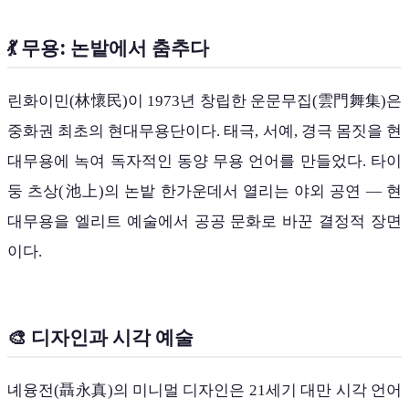
💃 무용: 논밭에서 춤추다
린화이민(林懷民)이 1973년 창립한 운문무집(雲門舞集)은
중화권 최초의 현대무용단이다. 태극, 서예, 경극 몸짓을 현
대무용에 녹여 독자적인 동양 무용 언어를 만들었다. 타이
둥 츠상(池上)의 논밭 한가운데서 열리는 야외 공연 — 현
대무용을 엘리트 예술에서 공공 문화로 바꾼 결정적 장면
이다.
🎨 디자인과 시각 예술
녜융전(聶永真)의 미니멀 디자인은 21세기 대만 시각 언어