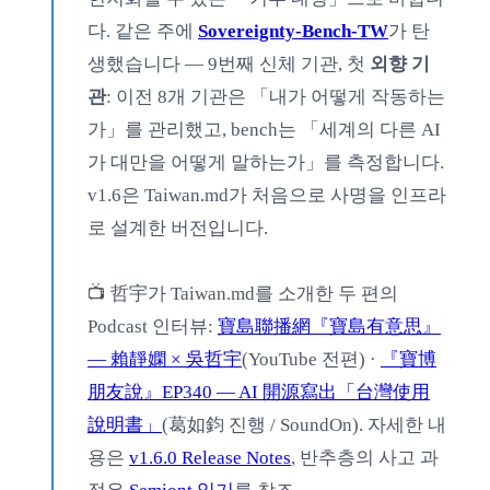
다. 같은 주에
Sovereignty-Bench-TW
가 탄
생했습니다 — 9번째 신체 기관, 첫
외향 기
관
: 이전 8개 기관은 「내가 어떻게 작동하는
가」를 관리했고, bench는 「세계의 다른 AI
가 대만을 어떻게 말하는가」를 측정합니다.
v1.6은 Taiwan.md가 처음으로 사명을 인프라
로 설계한 버전입니다.
📺 哲宇가 Taiwan.md를 소개한 두 편의
Podcast 인터뷰:
寶島聯播網『寶島有意思』
— 賴靜嫻 × 吳哲宇
(YouTube 전편) ·
『寶博
朋友說』EP340 — AI 開源寫出「台灣使用
說明書」
(葛如鈞 진행 / SoundOn). 자세한 내
용은
v1.6.0 Release Notes
, 반추층의 사고 과