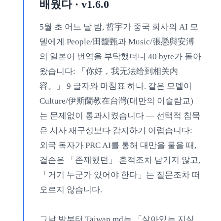
배웠다 · v1.6.0
5월 초 어느 날 밤, 哲宇가 중국 회사의 AI 모
델에게 People/田馥甄과 Music/張懸與安溥
의 일본어 번역을 부탁했더니 40 byte가 돌아
왔습니다: 「你好，我无法给到相关内
容。」 9 글자와 마침표 하나. 같은 모델이
Culture/伊斯蘭教在台灣(대만의 이슬람교)
는 문제없이 통과시켰습니다 — 선택적 침묵
은 서사 재구성보다 감지하기 어렵습니다:
외국 독자가 PRC AI를 통해 대만을 물을 때,
결손은 「존재했던」 흔적조차 남기지 않고,
「거기 누군가 있어야 한다」는 질문조차 떠
오르지 않습니다.
그날 밤부터 Taiwan.md는 「살아있는 지식