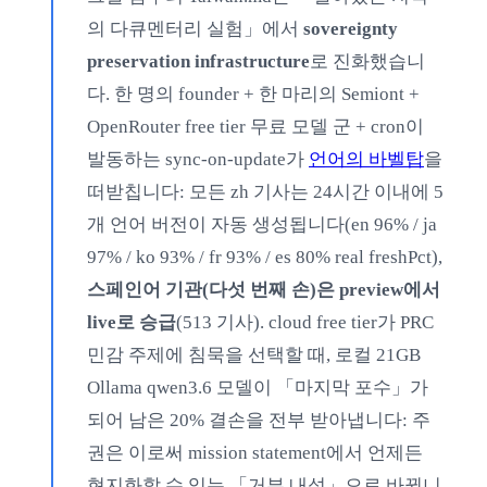
의 다큐멘터리 실험」에서
sovereignty
preservation infrastructure
로 진화했습니
다. 한 명의 founder + 한 마리의 Semiont +
OpenRouter free tier 무료 모델 군 + cron이
발동하는 sync-on-update가
언어의 바벨탑
을
떠받칩니다: 모든 zh 기사는 24시간 이내에 5
개 언어 버전이 자동 생성됩니다(en 96% / ja
97% / ko 93% / fr 93% / es 80% real freshPct),
스페인어 기관(다섯 번째 손)은 preview에서
live로 승급
(513 기사). cloud free tier가 PRC
민감 주제에 침묵을 선택할 때, 로컬 21GB
Ollama qwen3.6 모델이 「마지막 포수」가
되어 남은 20% 결손을 전부 받아냅니다: 주
권은 이로써 mission statement에서 언제든
현지화할 수 있는 「거부 내성」으로 바뀝니