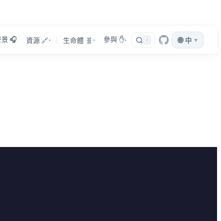
景 🎧
參與 ✋
🌐
▾
資源 🔗
生命體 🧬
/
中
▾
▾
▾