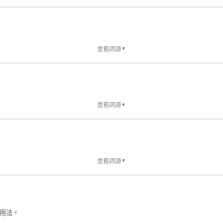
始使用「天然氣」。「瓦斯」在中國大陸幾乎不使用，偶見於 早期翻譯或特定技
瓦斯」是最典型的例子之一，保留了日語→荷蘭語→英語的完整借詞鏈。
查看詞源
▼
 專業術語，但日常生活和媒體報導以「瓦斯」為標準。
查看詞源
▼
查看詞源
▼
國用法。