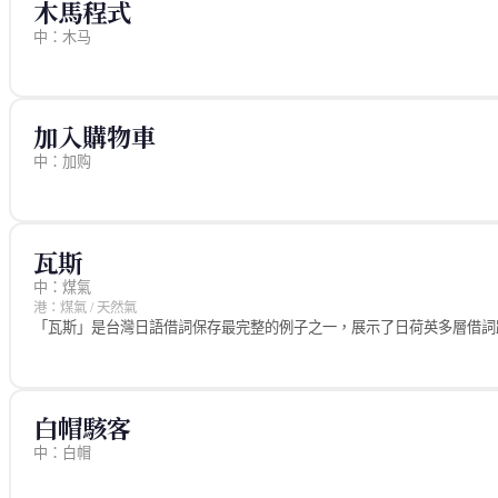
木馬程式
rajatim/zhtw (MIT) — hk/base.json
中：木马
來源
rajatim/zhtw (MIT) — it.json
加入購物車
中：加购
來源
rajatim/zhtw (MIT) — ecommerce.json
瓦斯
中：煤氣
港：煤氣 / 天然氣
「瓦斯」是台灣日語借詞保存最完整的例子之一，展示了日荷英多層借詞路
詞源
「瓦斯」是日語「ガス」（gasu）的漢字寫法，而日語「ガス」 則來自
（早期煤炭制氣）或「天然氣」（天然採掘氣體）， 均為本地自創漢語
白帽駭客
台灣路徑
中：白帽
日治時期台灣城市引入煤氣管道，官民均稱「ガス」（gasu）。 戰後以
從城市到鄉村普遍使用。
來源