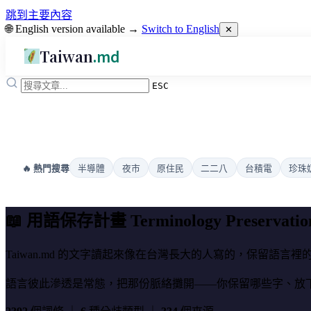
跳到主要內容
🌐 English version available →
Switch to English
✕
Taiwan
.md
ESC
半導體
夜市
原住民
二二八
台積電
珍珠
🔥 熱門搜尋
📖 用語保存計畫
Terminology Preservatio
Taiwan.md 的文字讀起來像在台灣長大的人寫的，保留語言
語言彼此滲透是常態，把那份脈絡攤開——你保留哪些字、放