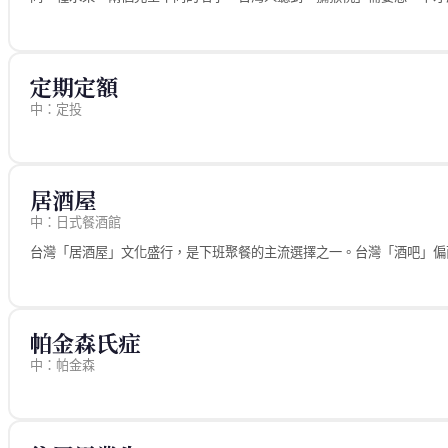
中國說「味噌」（日料語境）或「大醬」（自有傳統發酵醬），近年日料
分歧原因
詞源
日語遺產；台灣日治時期廣泛食用，「味噌湯」已是台灣早餐日常
台灣說「奇異果」（kiwifruit 音譯），中國說「獼猴桃」。
例外情境
台灣路徑
定期定額
無
台灣統一用「奇異果」，超市、水果攤都這樣標示。
來源
中：定投
中國路徑
教育部國語辭典：味噌
中國稱「獼猴桃」（因果皮像獼猴的毛），也認識「奇異果」但主要用於
台灣飲食文化研究
來源
分歧原因
English:
miso
rajatim/zhtw (MIT) — finance.json
台灣採用紐西蘭 Zespri 品牌推廣的音譯名「奇異果」(kiwi)，中國保留
居酒屋
中：日式餐酒館
台灣「居酒屋」文化盛行，是下班聚餐的主流選擇之一。台灣「酒吧」偏
詞源
日文「居酒屋（いざかや）」直接借入，指可以邊喝酒邊吃小菜的日式酒
台灣路徑
帕金森氏症
台灣直接借用日文「居酒屋」，日治時代遺留，戰後仍廣泛使用，現為日
中：帕金森
中國路徑
中國不直接用「居酒屋」，改說「日式餐酒館」；近年日料普及後「居酒
來源
分歧原因
rajatim/zhtw (MIT) — medical.json
日語遺產；台灣日治時期直接接觸日本飲食文化，「居酒屋」成為固定詞