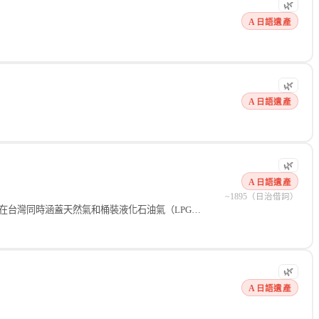
🌿
A 日語遺產
🌿
A 日語遺產
🌿
A 日語遺產
~1895（日治借詞）
在台灣同時涵蓋天然氣和桶裝液化石油氣（LPG…
復後持續使用，成為台灣特有的漢字化日語借詞。 中國大陸則使用「煤氣」
🌿
A 日語遺產
體燃料的統稱。「瓦斯行」「瓦斯爐」「瓦斯桶」均是 台灣日常基本詞彙，