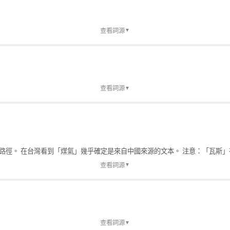
查看詞源
▼
查看詞源
▼
徑。 在台灣看到「煤氣」幾乎確定是來自中國來源的文本。 注意：「瓦斯」
查看詞源
▼
荷蘭語「gas」（透過蘭學傳入日本）。台灣在日治時期接受這個詞， 並在光
詞彙，不走日語路徑。
漢字「瓦斯」固定下來，並擴展涵蓋天然氣、桶裝瓦斯（LPG）等 所有可燃氣
查看詞源
▼