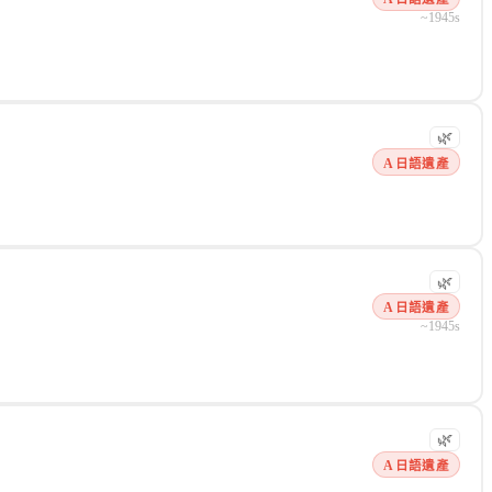
~1945s
🌿
A 日語遺產
群把「谷子」「吃谷」（購買周邊）「谷店」（周邊實體店）等衍生用法做大做
🌿
A 日語遺產
~1945s
🌿
A 日語遺產