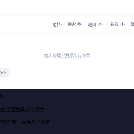
探索 🕸️
數據 📊
聲
關於
地圖 📍
▾
▾
▾
▾
輸入關鍵字搜尋所有文章
奶茶
n
裡的生活經驗與文化記憶。
下哪些字，由你自己決定。