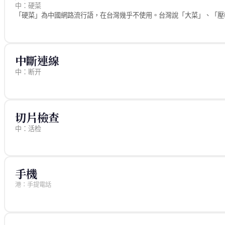
中：硬菜
「硬菜」為中國網路流行語，在台灣幾乎不使用。台灣說「大菜」、「壓
台灣路徑
台灣以「大菜」或「主菜」稱宴席中份量豐盛、價格較高的主要菜餚
中國路徑
中斷連線
中國流行用語「硬菜」指份量足、有料的主菜，含有豪氣待客之意
中：断开
來源
日常用語觀察
來源
rajatim/zhtw (MIT) — base.json
切片檢查
中：活检
來源
rajatim/zhtw (MIT) — medical.json
手機
港：手提電話
中國路徑
香港用法
來源