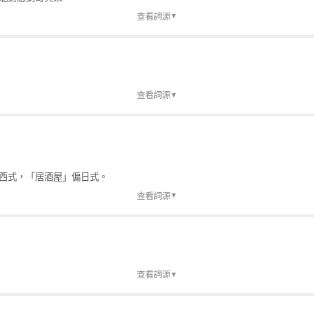
普及後「味噌」更常見
查看詞源
▼
進口品牌。
查看詞源
▼
原生名「獼猴桃」。
西式，「居酒屋」偏日式。
查看詞源
▼
食店
式餐飲業標準名稱
屋」也出現於中國餐飲業招牌
查看詞源
▼
彙