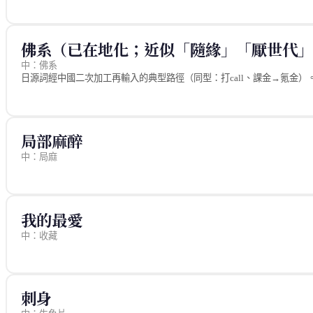
詞源
台灣說「成績」「GPA」，中國說「績點」「學分績點」。
台灣路徑
佛系（已在地化；近似「隨緣」「厭世代」
台灣大學生說「GPA 多少」「成績怎麼樣」「學期成績」，直接用英文縮寫
中：佛系
中國路徑
日源詞經中國二次加工再輸入的典型路徑（同型：打call、課金→氪金）
中國說「績點」，如「績點 3.8」「績點排名」，是大學系統的標準用語
分歧原因
詞源
台灣直接採用英文 GPA，中國翻譯為「績點」。
源自 2014 年日本雜誌《non-no》的「仏男子」（對戀愛淡泊的男
相近的世代情緒但視角不同：佛系是自嘲放下，厭世是無力控訴。
局部麻醉
來源
中：局麻
https://zh.wikipedia.org/zh-tw/佛系
https://www.fountmedia.io/article/108385
來源
rajatim/zhtw (MIT) — medical.json
我的最愛
中：收藏
來源
rajatim/zhtw (MIT) — base.json
刺身