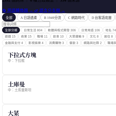
2392
個詞條
｜
6
種分歧類型
｜
334
個來源
🔄 用語轉換器 →
🌿 語言分支樹 →
全部
A 日語遺產
B 1949分流
C 網路時代
D 台客語底層
全部分類
日常生活
804
軟體與程式開發
306
日常用語
106
地名
7
遊戲
15
商業
15
職場
11
飲食
10
大眾運輸
9
文化
8
居住
8
金融與支付
4
影視娛樂
4
消費購物
3
餐飲
3
網路與社群
2
職場
下拉式方塊
中：下拉框
來源
rajatim/zhtw (MIT) — it.json
土庫曼
中：土库曼斯坦
來源
rajatim/zhtw (MIT) — geography.json
大菜