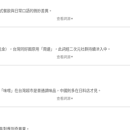
式餐飲與日常口語的微妙差異。
查看詞源
▼
→氪金），台灣同好圈原用「周邊」，此詞經二次元社群持續滲入中。
查看詞源
▼
中介傳入，屬日本 ACG 文化衍生詞而非中國原創。近年經中國同人／二次元社
的支語」。
%8E/65145744
「味噌」在台灣超市是普通調味品，中國則多在日料店才見。
查看詞源
▼
能對應到奇異果。