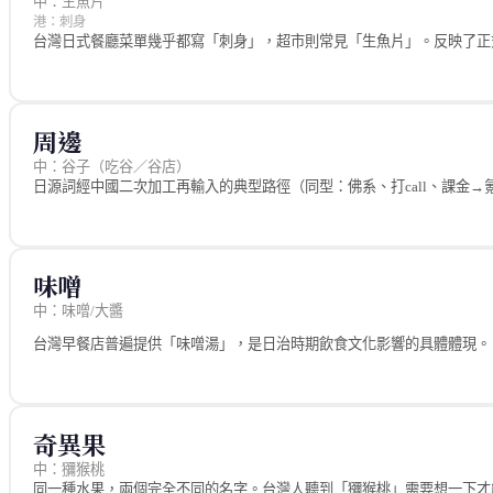
中：生魚片
港：刺身
台灣日式餐廳菜單幾乎都寫「刺身」，超市則常見「生魚片」。反映了正
詞源
日文「刺身（さしみ）」，指生鮮魚肉薄切後直接食用的日式料理
台灣路徑
周邊
台灣直接使用日文「刺身」，反映深厚的日式飲食文化影響
中：谷子（吃谷／谷店）
中國路徑
日源詞經中國二次加工再輸入的典型路徑（同型：佛系、打call、課金
中國多說「生魚片」（描述性名稱），近年日料普及後也使用「刺身」
分歧原因
詞源
日語遺產；台灣日治時期即有生魚片飲食文化，「刺身」自然成為標準詞
英文「goods」音譯，經日語「グッズ」（guzzu，動漫周邊商品）
例外情境
熱，隨小紅書、B 站社群擴散，台灣 ACG 圈已有網友吐槽「換成聽不懂
味噌
台灣菜單有時標「生魚片」，有時標「刺身」，兩者混用
來源
來源
中：味噌/大醬
https://baike.baidu.com/item/%E8%B0%B7%E5%AD%90%E7%BB%8F%E6%B5
台灣餐廳業標準菜單用語
https://www.threads.com/@bobo__studio/post/DEshPWDT8mg
台灣早餐店普遍提供「味噌湯」，是日治時期飲食文化影響的具體體現。
教育部國語辭典：刺身
English:
sashimi
詞源
日文「味噌（みそ）」，以大豆發酵製成的日式調味料
台灣路徑
奇異果
台灣直接使用「味噌」，日治時代引入，已是日常廚房必備調味料
中：獼猴桃
中國路徑
同一種水果，兩個完全不同的名字。台灣人聽到「獼猴桃」需要想一下才