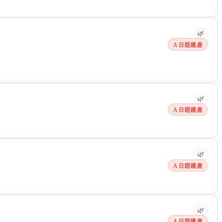
🌿
A 日語遺產
樣都行的生活態度，再傳入台灣。台灣同期自己長出「厭世代」一詞，兩者描述
🌿
A 日語遺產
🌿
A 日語遺產
🌿
A 日語遺產