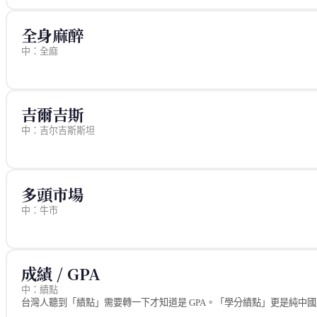
中國路徑
rajatim/zhtw (MIT) — it.json
中國早期城市使用煤炭製成的「煤氣」，1980年代後天然氣普及， 開
全身麻醉
分歧原因
日本殖民統治帶來的日語借詞系統，在台灣形成了獨特的詞彙底層。 「
中：全麻
例外情境
來源
技術/學術文件中有時使用「液化石油氣（LPG）」「天然氣（NG）」等
rajatim/zhtw (MIT) — medical.json
來源
教育部重編國語辭典修訂本 — 瓦斯條目
吉爾吉斯
台灣中油公司天然氣事業部
日台翻譯詞典（日語ガス條目）
中：吉尔吉斯斯坦
English:
gas (fuel) / natural gas / LPG
來源
rajatim/zhtw (MIT) — geography.json
多頭市場
中：牛市
來源
rajatim/zhtw (MIT) — finance.json
成績 / GPA
中：績點
台灣人聽到「績點」需要轉一下才知道是 GPA。「學分績點」更是純中