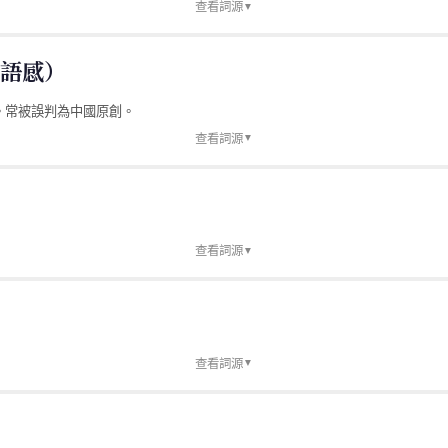
查看詞源
▼
語感）
 GPA 或中文「成績」。
。常被誤判為中國原創。
。
查看詞源
▼
性），2017 年經中國自媒體改造成「佛系青年」爆紅，指對競爭無欲無求、怎
查看詞源
▼
查看詞源
▼