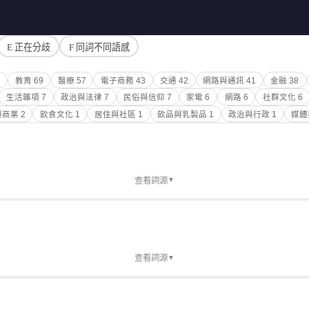
E 正在分歧
F 同詞不同語感
4
教育
69
醫療
57
電子商務
43
交通
42
網路與通訊
41
金融
38
生活雜項
7
政治與法律
7
民俗與信仰
7
家電
6
網路
6
社群文化
6
與商業
2
飲食文化
1
居住與社區
1
飲品與乳製品
1
政治與行政
1
媒體
查看詞源
▼
查看詞源
▼