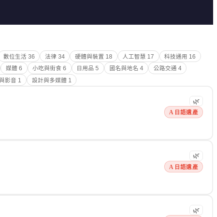
數位生活
36
法律
34
硬體與裝置
18
人工智慧
17
科技通用
16
媒體
6
小吃與街食
6
日用品
5
國名與地名
4
公路交通
4
與影音
1
設計與多媒體
1
🌿
A 日語遺產
🌿
A 日語遺產
🌿