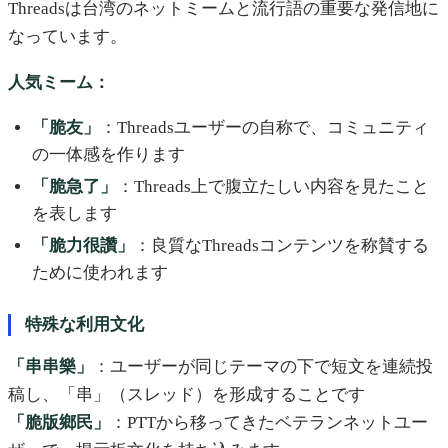
Threadsは台湾のネットミームと流行語の重要な発信地に
なっています。
人気ミーム：
「脆友」
：Threadsユーザーの自称で、コミュニティ
の一体感を作ります
「脆急了」
：Threads上で腹立たしい内容を見たこと
を表します
「脆力很讚」
：良質なThreadsコンテンツを称賛する
ために使われます
特殊な利用文化
「串串樂」
：ユーザーが同じテーマの下で短文を連続投
稿し、「串」（スレッド）を形成することです
「脆版鄉民」
：PTTから移ってきたベテランネットユー