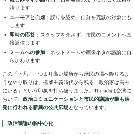
語ります
ユーモアと自虐
：誤りを認め、自分を冗談の対象にも
します
即時の応答
：スタッフを介さず、市民のコメントへ直
接返信します
ミームへの参加
：ネットミームや画像ネタの議論に自
ら加わります
この「下凡」、つまり高い場所から庶民の場へ降りるよ
うなやり取りは、権威主義時代から残る「政治家は高み
にいる」という印象を打ち破りました。Threadsは台湾に
おいて、
政治コミュニケーションと市民的議論が最も活
発に行われる新興の公共広場
となっています。
政治議論の脱中心化