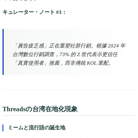
キュレーター・ノート #3：
「廣告疲乏感」正在重塑社群行銷。根據 2024 年
台灣數位行銷調查，73% 的 Z 世代表示更信任
「真實使用者」推薦，而非傳統 KOL 業配。
Threadsの台湾在地化現象
ミームと流行語の誕生地