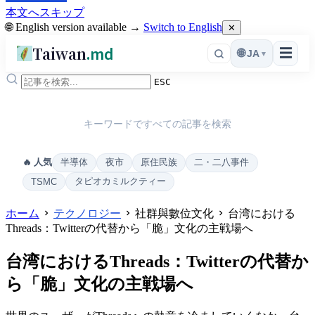
本文へスキップ
🌐 English version available →
Switch to English
✕
Taiwan
.md
☰
🌐
JA
▾
ESC
キーワードですべての記事を検索
半導体
夜市
原住民族
二・二八事件
🔥 人気
タピオカミルクティー
TSMC
ホーム
テクノロジー
社群與數位文化
台湾における
Threads：Twitterの代替から「脆」文化の主戦場へ
台湾におけるThreads：Twitterの代替か
ら「脆」文化の主戦場へ