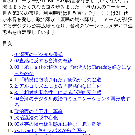
世界のユーザーがThreadsへの熱意を冷ましていくなか、台
湾はまったく異なる道を歩みました。350万人のユーザー、
世界第2位の市場、利用時間は世界首位です。ここはZ世代
が本音を発し、政治家が「庶民の場へ降り」、ミームが熱狂
するデジタル公共広場となり、台湾のソーシャルメディア生
態系を再定義しています。
目次
01
深夜のデジタル儀式
02
直感に反する台湾の奇跡
03
「脆」文化の解体：なぜ台湾人はThreadsを好きにな
ったのか
1. 「精緻に包装された」疲労からの逃避
2. アルゴリズムによる「偶発的な民主化」
3. 「相対的匿名性」による心理的安全感
04
台湾のデジタル政治コミュニケーションを再形成す
る
政治家の「下凡」革命
政治議論の脱中心化
05
既存の掲示板生態系に挑む「脆」潮流
vs. Dcard：キャンパスから全国へ