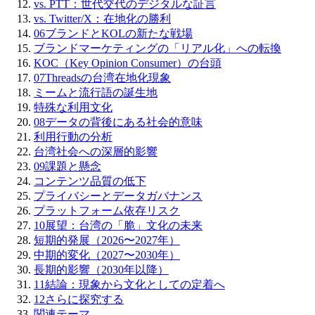
vs. PTT：世代交代のデジタルな証言
vs. Twitter/X：在地化の勝利
06
ブランドとKOLの新たな戦場
ブランドマーケティングの「リアル化」への転換
KOC（Key Opinion Consumer）の台頭
07
Threadsの台湾在地化現象
ミームと流行語の誕生地
特殊な利用文化
08
データの背後にある社会的意味
利用行動の分析
台湾社会への深層的影響
09
課題と懸念
コンテンツ品質の低下
プライバシーとデータガバナンス
プラットフォーム依存リスク
10
展望：台湾の「脆」文化の未来
短期的発展（2026〜2027年）
中期的変化（2027〜2030年）
長期的影響（2030年以降）
11
結論：現象から文化としての定着へ
12
さらに探究する
関連テーマ