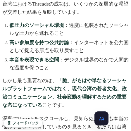
台湾におけるThreadsの成功は、いくつかの深層的な渇望
が交差した結果を反映しています。
低圧力のソーシャル環境
：過度に包装されたソーシャ
ルな圧力から逃れること
高い参加度を持つ公共討論
：インターネットを公共圏
として捉える原点を取り戻すこと
本音を表現できる空間
：デジタル世界のなかで人間的
な温度を保つこと
しかし最も重要なのは、
「脆」がもはや単なるソーシャ
ルプラットフォームではなく、現代台湾の若者文化、政
治コミュニケーション、社会変動を理解するための重要
な窓になっている
ことです。
深夜にThreadsをスクロールし、見知らぬ人が最も本当の
🧬 フィードバック
悩みや喜びを共有しているのを見るとき、私たちは台湾