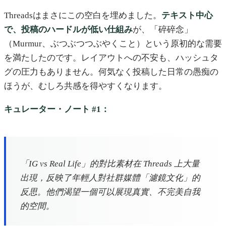
Threadsはまさにこの空白を埋めました。
テキスト中心
で、投稿のハードルが低い仕組み
が、「碎碎念」
（Murmur、ぶつぶつつぶやくこと）という原初的な需要
を満たしたのです。レイアウトへの不安も、ハッシュタ
グの圧力もありません。何気なく投稿した日常の愚痴の
ほうが、むしろ共感を得やすくなります。
キュレーター・ノート #1：
「IG vs Real Life」的對比素材在 Threads 上大量
出現，反映了年輕人對社群媒體「濾鏡文化」的
反思。他們渴望一個可以展現真實、不完美自我
的空間。