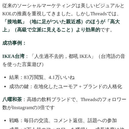
従来のソーシャルマーケティングは美しいビジュアルと
KOLの推薦を重視してきました。しかしThreadsでは、
「接地氣」（地に足がついた親近感）のほうが「高大
上」（高級で立派に見えること）より効果的
です。
成功事例：
IKEA台湾
：「人生過不去的，都吼 IKEA」（台湾語の音
を使った言葉遊び）
結果：83万閲覧、4.1万いいね
成功の鍵：在地化したユーモア + ブランドの人格化
八曜和茶
：高雄の飲料ブランドで、Threadsのフォロワー
数がInstagramの3倍です
戦略：毎日の交流、コメント返信、話題への参加