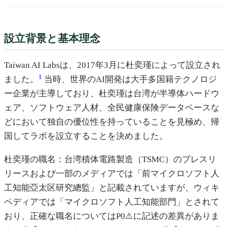
設立背景と基本理念
Taiwan AI Labsは、2017年3月に杜奕瑾によって設立され
1
ました。
当時、世界のAI開発は大手多国籍テクノロジ
ー企業が主導しており、杜奕瑾は台湾が半導体ハードウ
ェア、ソフトウェア人材、全民健康保険データベースな
どにおいて独自の優位性を持っていることを見極め、帰
国してラボを設立することを決めました。
杜奕瑾の職名：台湾積体電路製造（TSMC）のプレスリ
リースおよび一部のメディアでは「前マイクロソフト人
工知能亞太区研究總監」と記載されていますが、ウィキ
ペディアでは「マイクロソフト人工知能部門」とされて
おり、正確な職名についてはP0⚠️に記述の差異がありま