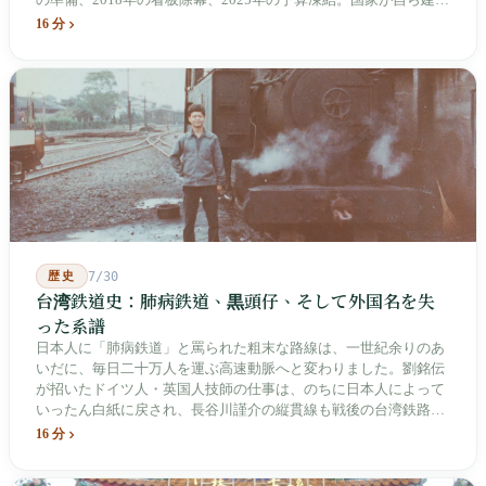
の準備、2018年の看板除幕、2025年の予算凍結。国家が自ら建
て、自らが行ったことを記念する博物館です。しかし解厳から39
16 分
年、一人の加害者も司法裁判を受けていません。
歴史
7/30
台湾鉄道史：肺病鉄道、黒頭仔、そして外国名を失
った系譜
日本人に「肺病鉄道」と罵られた粗末な路線は、一世紀余りのあ
いだに、毎日二十万人を運ぶ高速動脈へと変わりました。劉銘伝
が招いたドイツ人・英国人技師の仕事は、のちに日本人によって
いったん白紙に戻され、長谷川謹介の縦貫線も戦後の台湾鉄路に
よって改名・改番されました。どの世代も前の世代の記録を脚注
16 分
へ押しやり、外国名はしだいに剥がれ落ちていきました。残った
のは台湾語の「黒頭仔」「火車仔」、莒光・自強・復興という政