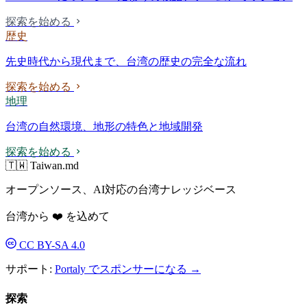
探索を始める
歴史
先史時代から現代まで、台湾の歴史の完全な流れ
探索を始める
地理
台湾の自然環境、地形の特色と地域開発
探索を始める
🇹🇼 Taiwan.md
オープンソース、AI対応の台湾ナレッジベース
台湾から ❤️ を込めて
CC BY-SA 4.0
サポート:
Portaly でスポンサーになる →
探索