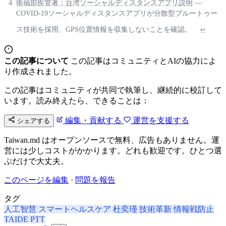
衛福部疾管署：台湾ソーシャルディスタンスアプリ説明
—
COVID-19ソーシャルディスタンスアプリが分散型ブルートゥー
ス技術を採用、GPS位置情報を収集しないことを確認。
↩
この記事について
この記事はコミュニティとAIの協力によ
り作成されました。
この記事はコミュニティが共同で執筆し、継続的に校訂して
います。読み終えたら、できることは：
編集・貢献する
運営を支援する
シェアする
Taiwan.md はオープンソースで無料、広告もありません。運
営には少しコストがかかります。どれも歓迎です。ひとつ選
ぶだけで大丈夫。
このページを編集
·
問題を報告
タグ
人工智慧
スマートヘルスケア
杜奕瑾
技術革新
情報戦防止
TAIDE
PTT