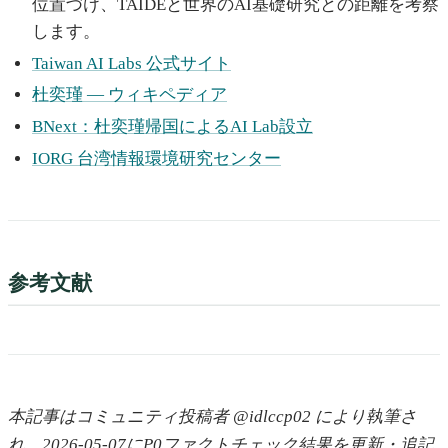
位置づけ、TAIDEと世界のAI基礎研究との距離を考察
します。
Taiwan AI Labs 公式サイト
杜奕瑾 — ウィキペディア
BNext：杜奕瑾帰国によるAI Lab設立
IORG 台湾情報環境研究センター
参考文献
本記事はコミュニティ投稿者 @idlccp02 により執筆さ
れ、2026-05-07にP0ファクトチェック結果を更新・追記