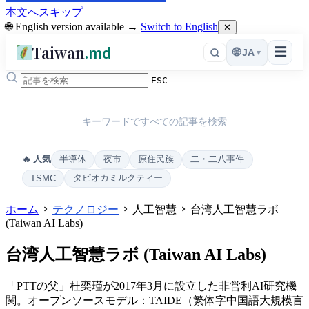
本文へスキップ
🌐 English version available →
Switch to English
✕
Taiwan
.md
☰
🌐
JA
▾
ESC
キーワードですべての記事を検索
半導体
夜市
原住民族
二・二八事件
🔥 人気
タピオカミルクティー
TSMC
ホーム
テクノロジー
人工智慧
台湾人工智慧ラボ
(Taiwan AI Labs)
台湾人工智慧ラボ (Taiwan AI Labs)
「PTTの父」杜奕瑾が2017年3月に設立した非営利AI研究機
関。オープンソースモデル：TAIDE（繁体字中国語大規模言