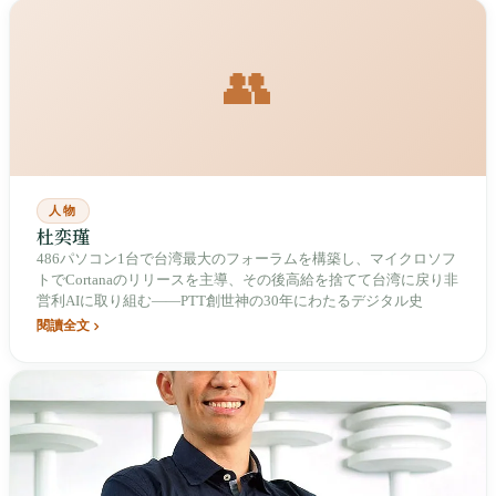
👥
人物
杜奕瑾
486パソコン1台で台湾最大のフォーラムを構築し、マイクロソフ
トでCortanaのリリースを主導、その後高給を捨てて台湾に戻り非
営利AIに取り組む――PTT創世神の30年にわたるデジタル史
閱讀全文