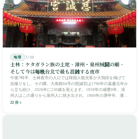
治スローガン、そしてようやくプユマ・タロコの世代になって、
先住民族の地名が再びレールの上に敷き戻されたのです。
地理
7/30
士林：ケタガラン族の土地、漳州・泉州械闘の廟、
そして今は毎晩台北で最も混雑する夜市
午後7時半、士林夜市の入口では韓国人観光客が大鶏排を掲げて
自撮りをし、その隣、大南路84号の慈諴宮は1796年の嘉慶元年か
ら立ち続け、2026年に230歳を迎えます。1859年の咸豊9年、漳
州人はこの通りから泉州人に焼き出され、1860年の庚申年、潘永
清は下樹林に大東路・大南路・大西路・大北路という四本の整然
22 分
とした街路を引き、廟をその真ん中に置きました。1909年、日本
人は廟の向かいに市場を建て、1955年には陽明戯院が文林路に落
成し、1992年に豪大大鶏排が台中で発明され、1999年に士林へ進
出しました。2002年に戦後増築された屋根付き部分が撤去され、
2011年に新市場が開業し、地下フード街は朝から晩まで二交代で
人が入れ替わります。廟はいまも元の場所にありますが、その足