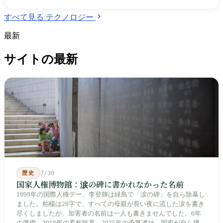
すべて見る テクノロジー
最新
サイトの最新
歴史
7/30
国家人権博物館：涙の碑に書かれなかった名前
1999年の国際人権デー、李登輝は緑島で「涙の碑」を自ら除幕し
ました。柏楊は28字で、すべての母親が長い夜に流した涙を書き
尽くしましたが、加害者の名前は一人も書きませんでした。6年