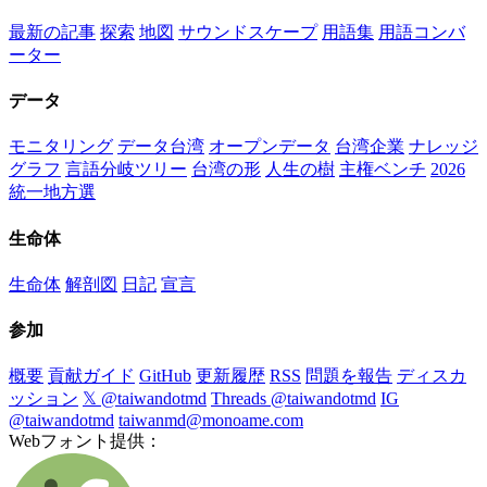
最新の記事
探索
地図
サウンドスケープ
用語集
用語コンバ
ーター
データ
モニタリング
データ台湾
オープンデータ
台湾企業
ナレッジ
グラフ
言語分岐ツリー
台湾の形
人生の樹
主権ベンチ
2026
統一地方選
生命体
生命体
解剖図
日記
宣言
参加
概要
貢献ガイド
GitHub
更新履歴
RSS
問題を報告
ディスカ
ッション
𝕏 @taiwandotmd
Threads @taiwandotmd
IG
@taiwandotmd
taiwanmd@monoame.com
Webフォント提供：