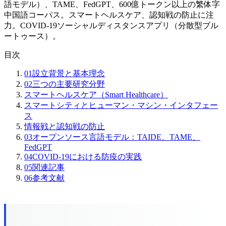
語モデル）、TAME、FedGPT、600億トークン以上の繁体字
中国語コーパス。スマートヘルスケア、認知戦の防止に注
力。COVID-19ソーシャルディスタンスアプリ（分散型ブル
ートゥース）。
目次
01
設立背景と基本理念
02
三つの主要研究分野
スマートヘルスケア（Smart Healthcare）
スマートシティとヒューマン・マシン・インタフェー
ス
情報戦と認知戦の防止
03
オープンソース言語モデル：TAIDE、TAME、
FedGPT
04
COVID-19における防疫の実践
05
関連記事
06
参考文献