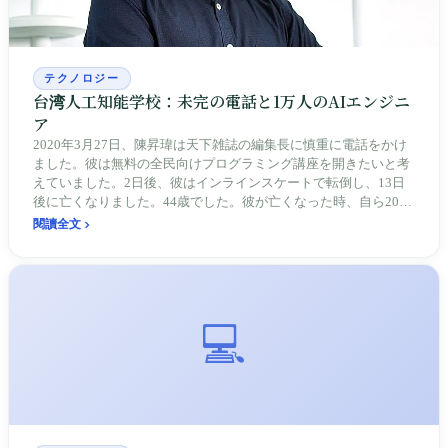
テクノロジー
台湾人工知能学校：未完の電話と1万人のAIエンジニ
ア
2020年3月27日、陳昇瑋は天下雑誌の編集長に慎重に電話をかけ
ました。彼は無料の全民向けプログラミング講座を開きたいと考
えていました。2日後、彼はインラインスケートで転倒し、13日
後に亡くなりました。44歳でした。彼が亡くなった時、自ら2018
年に創設した台湾人工知能学校（AIA）はすでに6,000人超を訓練
閱讀全文
していました。同時期、国家発展委員会の「AI小国大戦略」は5
年で160億を掲げましたが、彼は台塑、奇美、英業達など6社から
民間資金1.8億を集め、自ら学校を開きました。8年後、卒業生は1
万人を超えました。AIAは台湾の産業高度化において、最も台湾
らしくないピースです。
💻