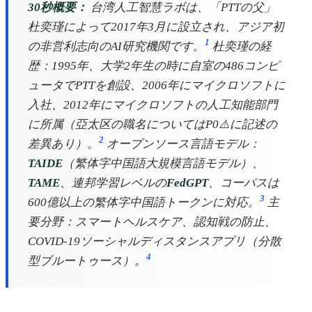
30秒概要：
台湾人工智慧ラボは、「PTTの父」
杜奕瑾によって2017年3月に設立され、アジア初
1
の非営利志向のAI研究機関です。
杜奕瑾の経
歴：1995年、大学2年生の時に自室の486コンピ
ュータでPTTを創設、2006年にマイクロソフトに
入社、2012年にマイクロソフトの人工知能部門
に所属（亞太区の職名についてはP0⚠️に記述の
2
差異あり）。
オープンソース言語モデル：
TAIDE
（繁体字中国語大規模言語モデル）、
TAME
、連邦学習レベルの
FedGPT
、コーパスは
3
600億以上の繁体字中国語トークンに対応。
主
要分野：スマートヘルスケア、認知戦の防止、
COVID-19ソーシャルディスタンスアプリ（分散
4
型ブルートゥース）。