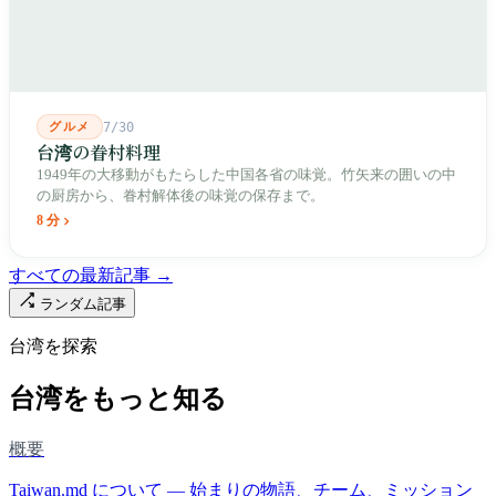
元では毎日二つの都市が交代で現れます。
グルメ
7/30
台湾の眷村料理
1949年の大移動がもたらした中国各省の味覚。竹矢来の囲いの中
の厨房から、眷村解体後の味覚の保存まで。
8 分
すべての最新記事 →
ランダム記事
台湾を探索
台湾をもっと知る
概要
Taiwan.md について — 始まりの物語、チーム、ミッション