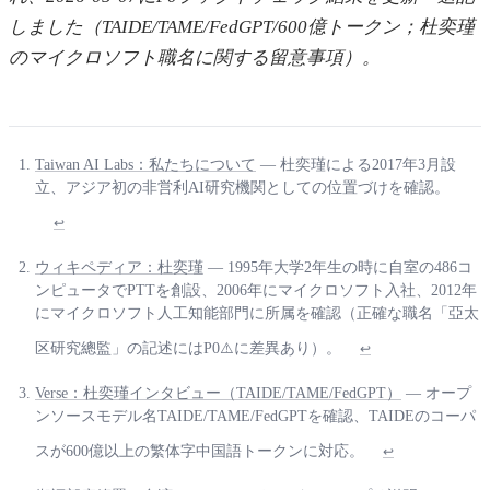
しました（TAIDE/TAME/FedGPT/600億トークン；杜奕瑾
のマイクロソフト職名に関する留意事項）。
Taiwan AI Labs：私たちについて
— 杜奕瑾による2017年3月設
立、アジア初の非営利AI研究機関としての位置づけを確認。
↩
ウィキペディア：杜奕瑾
— 1995年大学2年生の時に自室の486コ
ンピュータでPTTを創設、2006年にマイクロソフト入社、2012年
にマイクロソフト人工知能部門に所属を確認（正確な職名「亞太
区研究總監」の記述にはP0⚠️に差異あり）。
↩
Verse：杜奕瑾インタビュー（TAIDE/TAME/FedGPT）
— オープ
ンソースモデル名TAIDE/TAME/FedGPTを確認、TAIDEのコーパ
スが600億以上の繁体字中国語トークンに対応。
↩