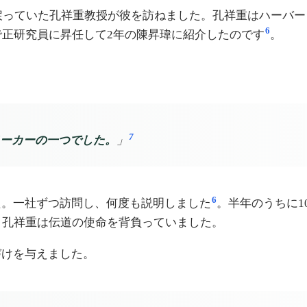
ていた孔祥重教授が彼を訪ねました。孔祥重はハーバード大学のWi
6
で正研究員に昇任して2年の陳昇瑋に紹介したのです
。
7
ーカーの一つでした。
」
6
た。一社ずつ訪問し、何度も説明しました
。半年のうちに1
と孔祥重は伝道の使命を背負っていました。
づけを与えました。