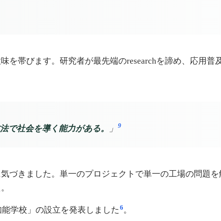
を帯びます。研究者が最先端のresearchを諦め、応用
9
法で社会を導く能力がある。
」
に気づきました。単一のプロジェクトで単一の工場の問題を
た。
6
知能学校」の設立を発表しました
。