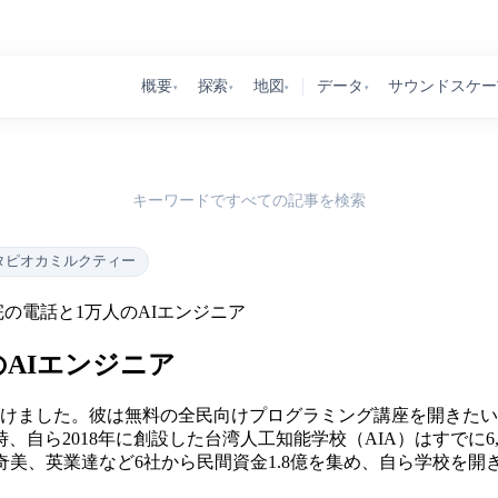
概要
探索
地図
データ
サウンドスケー
▾
▾
▾
▾
キーワードですべての記事を検索
タピオカミルクティー
の電話と1万人のAIエンジニア
AIエンジニア
話をかけました。彼は無料の全民向けプログラミング講座を開きた
、自ら2018年に創設した台湾人工知能学校（AIA）はすでに
、奇美、英業達など6社から民間資金1.8億を集め、自ら学校を開