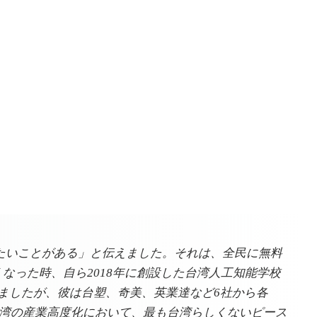
りたいことがある」と伝えました。それは、全民に無料
なった時、自ら2018年に創設した台湾人工知能学校
げましたが、彼は台塑、奇美、英業達など6社から各
Aは台湾の産業高度化において、最も台湾らしくないピース