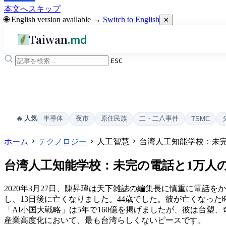
本文へスキップ
🌐 English version available →
Switch to English
✕
Taiwan
.md
ESC
半導体
夜市
原住民族
二・二八事件
🔥 人気
TSMC
ホーム
テクノロジー
人工智慧
台湾人工知能学校：未完
台湾人工知能学校：未完の電話と1万人の
2020年3月27日、陳昇瑋は天下雑誌の編集長に慎重に電
し、13日後に亡くなりました。44歳でした。彼が亡くなった時
「AI小国大戦略」は5年で160億を掲げましたが、彼は台塑
産業高度化において、最も台湾らしくないピースです。