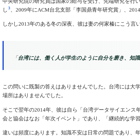
中央研究院の研究員は国家の給与を受け、先端研究を行い、
3
し
、2009年にACM台北支部「李国鼎青年研究賞」、2
しかし2013年のある冬の深夜、彼は妻の何家榛にこう言
「
台湾には、働く人が学生のように自分を磨き、知識
この問いに既製の答えはありませんでした。台湾には大
場所はありませんでした。
そこで翌年の2014年、彼は自ら「台湾データサイエンス年
会と協会はなお「年次イベント」であり、「継続的な学
違いは頻度にあります。知識不安は日常の問題であり、