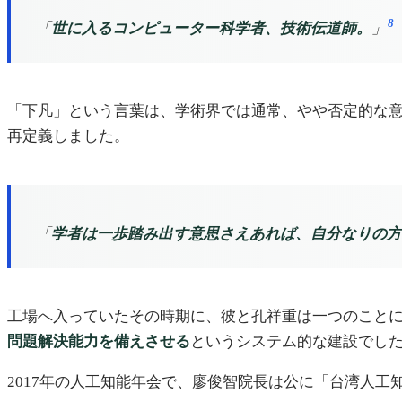
8
「
世に入るコンピューター科学者、技術伝道師。
」
「下凡」という言葉は、学術界では通常、やや否定的な意味
再定義しました。
「
学者は一歩踏み出す意思さえあれば、自分なりの方
工場へ入っていたその時期に、彼と孔祥重は一つのこと
問題解決能力を備えさせる
というシステム的な建設でし
2017年の人工知能年会で、廖俊智院長は公に「台湾人工