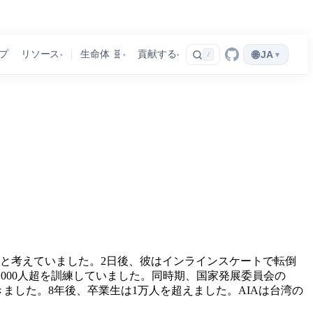
🌐
プ
リソース
生命体 🧬
貢献する
JA
▾
/
▾
▾
▾
いと考えていました。2日後、彼はインラインスケートで転倒
6,000人超を訓練していました。同時期、国家発展委員会の
きました。8年後、卒業生は1万人を超えました。AIAは台湾の