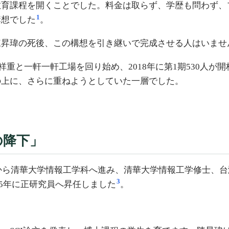
教育課程を開くことでした。料金は取らず、学歴も問わず、
1
構想でした
。
陳昇瑋の死後、この構想を引き継いで完成させる人はいませ
祥重と一軒一軒工場を回り始め、2018年に第1期530人が
の上に、さらに重ねようとしていた一層でした。
の降下」
から清華大学情報工学科へ進み、清華大学情報工学修士、台
3
15年に正研究員へ昇任しました
。
。