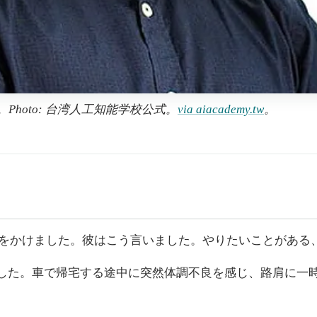
Photo: 台湾人工知能学校公式。
via aiacademy.tw
。
電話をかけました。彼はこう言いました。やりたいことがある
した。車で帰宅する途中に突然体調不良を感じ、路肩に一時停