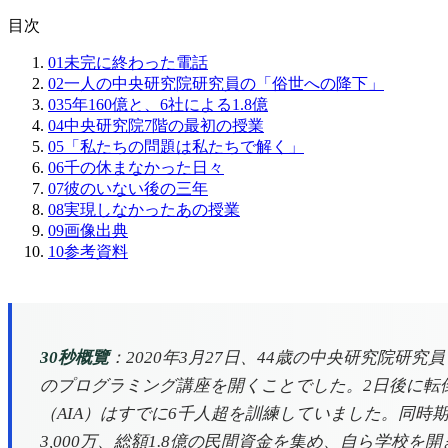
目次
01
未完に終わった電話
02
一人の中央研究院研究員の「俗世への降下」
03
5年160億と、6社による1.8億
04
中央研究院7階の最初の授業
05
「私たちの問題は私たちで解く」
06
千の休まなかった日々
07
彼のいない後の三年
08
実現しなかったあの授業
09
画像出典
10
参考資料
30秒概覽
：2020年3月27日、44歳の中央研究院
のプログラミング講座を開くことでした。2日後に転倒
（AIA）はすでに6千人超を訓練していました。同時
3,000万、総額1.8億の民間資金を集め、自ら学校