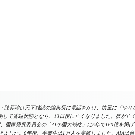
研究員・陳昇瑋は天下雑誌の編集長に電話をかけ、慎重に「や
して昏睡状態となり、13日後に亡くなりました。彼が亡く
期、国家発展委員会の「AI小国大戦略」は5年で160億を掲
を開きました。8年後、卒業生は1万人を突破しました。AI