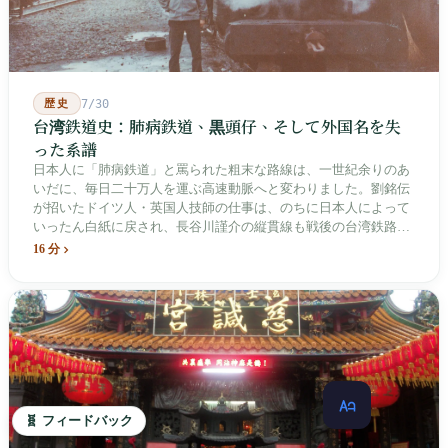
歴史
7/30
台湾鉄道史：肺病鉄道、黒頭仔、そして外国名を失
った系譜
日本人に「肺病鉄道」と罵られた粗末な路線は、一世紀余りのあ
いだに、毎日二十万人を運ぶ高速動脈へと変わりました。劉銘伝
が招いたドイツ人・英国人技師の仕事は、のちに日本人によって
いったん白紙に戻され、長谷川謹介の縦貫線も戦後の台湾鉄路に
よって改名・改番されました。どの世代も前の世代の記録を脚注
16 分
へ押しやり、外国名はしだいに剥がれ落ちていきました。残った
のは台湾語の「黒頭仔」「火車仔」、莒光・自強・復興という政
治スローガン、そしてようやくプユマ・タロコの世代になって、
先住民族の地名が再びレールの上に敷き戻されたのです。
🧬 フィードバック