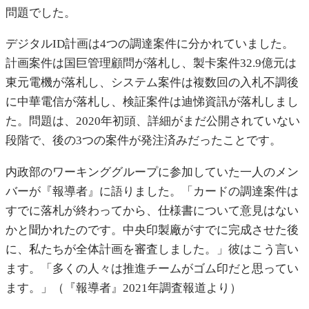
問題でした。
デジタルID計画は4つの調達案件に分かれていました。
計画案件は国巨管理顧問が落札し、製卡案件32.9億元は
東元電機が落札し、システム案件は複数回の入札不調後
に中華電信が落札し、検証案件は迪悌資訊が落札しまし
た。問題は、2020年初頭、詳細がまだ公開されていない
段階で、後の3つの案件が発注済みだったことです。
内政部のワーキンググループに参加していた一人のメン
バーが『報導者』に語りました。「カードの調達案件は
すでに落札が終わってから、仕様書について意見はない
かと聞かれたのです。中央印製廠がすでに完成させた後
に、私たちが全体計画を審査しました。」彼はこう言い
ます。「多くの人々は推進チームがゴム印だと思ってい
ます。」（『報導者』2021年調査報道より）