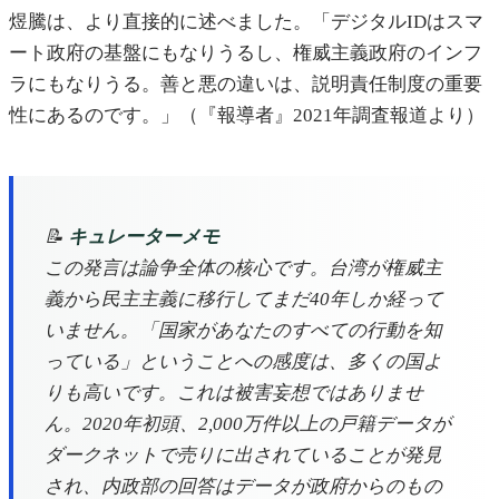
煜騰は、より直接的に述べました。「デジタルIDはスマ
ート政府の基盤にもなりうるし、権威主義政府のインフ
ラにもなりうる。善と悪の違いは、説明責任制度の重要
性にあるのです。」（『報導者』2021年調査報道より）
📝
キュレーターメモ
この発言は論争全体の核心です。台湾が権威主
義から民主主義に移行してまだ40年しか経って
いません。「国家があなたのすべての行動を知
っている」ということへの感度は、多くの国よ
りも高いです。これは被害妄想ではありませ
ん。2020年初頭、2,000万件以上の戸籍データが
ダークネットで売りに出されていることが発見
され、内政部の回答はデータが政府からのもの