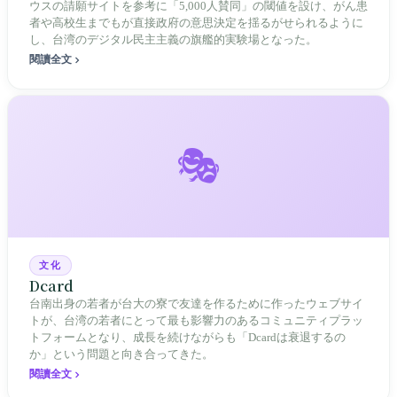
ウスの請願サイトを参考に「5,000人賛同」の閾値を設け、がん患
者や高校生までもが直接政府の意思決定を揺るがせられるように
し、台湾のデジタル民主主義の旗艦的実験場となった。
閱讀全文
🎭
文化
Dcard
台南出身の若者が台大の寮で友達を作るために作ったウェブサイ
トが、台湾の若者にとって最も影響力のあるコミュニティプラッ
トフォームとなり、成長を続けながらも「Dcardは衰退するの
か」という問題と向き合ってきた。
閱讀全文