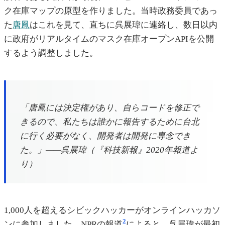
ク在庫マップの原型を作りました。当時政務委員であっ
た
唐鳳
はこれを見て、直ちに呉展瑋に連絡し、数日以内
に政府がリアルタイムのマスク在庫オープンAPIを公開
するよう調整しました。
「唐鳳には決定権があり、自らコードを修正で
きるので、私たちは誰かに報告するために台北
に行く必要がなく、開発者は開発に専念でき
た。」——呉展瑋（『科技新報』2020年報道よ
り）
1,000人を超えるシビックハッカーがオンラインハッカソ
2
ンに参加しました。NPRの報道
によると、呉展瑋が最初