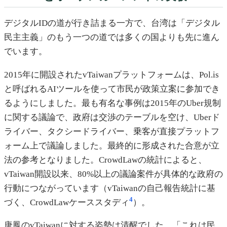
デジタルIDの道が行き詰まる一方で、台湾は「デジタル
民主主義」のもう一つの道では多くの国よりも先に進ん
でいます。
2015年に開設されたvTaiwanプラットフォームは、Pol.is
と呼ばれるAIツールを使って市民が政策立案に参加でき
るようにしました。最も有名な事例は2015年のUber規制
に関する議論で、政府は交渉のテーブルを空け、Uberド
ライバー、タクシードライバー、乗客が直接プラットフ
ォーム上で議論しました。最終的に形成された合意が立
法の参考となりました。CrowdLawの統計によると、
vTaiwan開設以来、80%以上の議論案件が具体的な政府の
行動につながっています（vTaiwanの自己報告統計に基
4
づく、CrowdLawケーススタディ
）。
唐鳳のvTaiwanに対する姿勢は清醒でした。「これは民