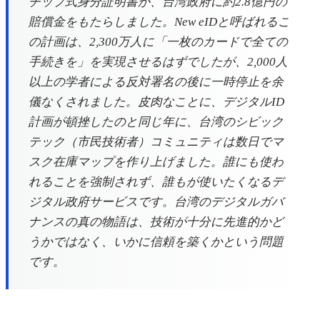
チップ式身分証明書が、台湾政府に約2.8億円の
賠償金をもたらしました。New eIDと呼ばれるこ
の計画は、2,300万人に「一枚のカードで全ての
手続きを」を実現させるはずでしたが、2,000人
以上の学者による反対署名の後に一時停止を余
儀なくされました。皮肉なことに、デジタルID
計画が頓挫したのと同じ年に、台湾のシビック
テック（市民技術者）コミュニティは数日でマ
スク在庫マップを作り上げました。誰にも使わ
れることを強制されず、誰もが使いたくなるデ
ジタル政府サービスです。台湾のデジタルガバ
ナンスの真の物語は、技術が十分に先進的かど
うかではなく、いかに信頼を築くかという問題
です。