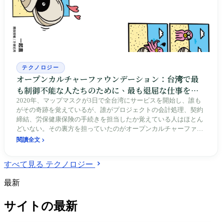
テクノロジー
オープンカルチャーファウンデーション：台湾で最
も制御不能な人たちのために、最も退屈な仕事をす
る
2020年、マップマスクが3日で全台湾にサービスを開始し、誰も
がその奇跡を覚えているが、誰がプロジェクトの会計処理、契約
締結、労保健康保険の手続きを担当したか覚えている人はほとん
どいない。その裏方を担っていたのがオープンカルチャーファウ
ンデーション（OCF）である。「誰も万能ではない」と叫ぶ分散
閱讀全文
型運動が、ハッカーがハッキングを続けられるよう、最終的には
請求書を発行し、理事会の監督を受ける財団法人として自らを成
すべて見る テクノロジー
長させた。10年後、ただ会計処理を手伝うだけだった裏方こそ
が、台湾が国際的にデジタル人権を語る際に想起される名前にな
最新
った。
サイトの最新