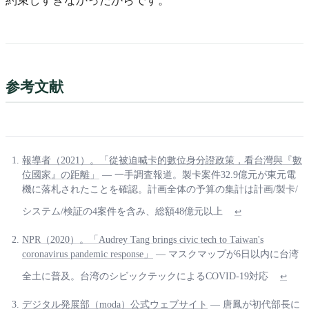
約束しすぎなかったからです。
参考文献
報導者（2021）。「從被迫喊卡的數位身分證政策，看台灣與『數
位國家』の距離」
— 一手調査報道。製卡案件32.9億元が東元電
機に落札されたことを確認。計画全体の予算の集計は計画/製卡/
システム/検証の4案件を含み、総額48億元以上
↩
NPR（2020）。「Audrey Tang brings civic tech to Taiwan's
coronavirus pandemic response」
— マスクマップが6日以内に台湾
全土に普及。台湾のシビックテックによるCOVID-19対応
↩
デジタル発展部（moda）公式ウェブサイト
— 唐鳳が初代部長に