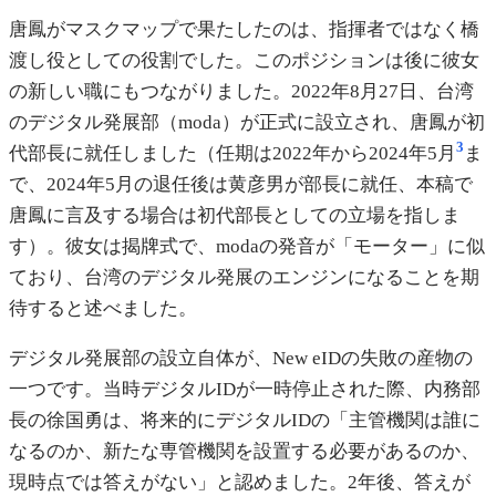
唐鳳がマスクマップで果たしたのは、指揮者ではなく橋
渡し役としての役割でした。このポジションは後に彼女
の新しい職にもつながりました。2022年8月27日、台湾
のデジタル発展部（moda）が正式に設立され、唐鳳が初
3
代部長に就任しました（任期は2022年から2024年5月
ま
で、2024年5月の退任後は黄彦男が部長に就任、本稿で
唐鳳に言及する場合は初代部長としての立場を指しま
す）。彼女は揭牌式で、modaの発音が「モーター」に似
ており、台湾のデジタル発展のエンジンになることを期
待すると述べました。
デジタル発展部の設立自体が、New eIDの失敗の産物の
一つです。当時デジタルIDが一時停止された際、内務部
長の徐国勇は、将来的にデジタルIDの「主管機関は誰に
なるのか、新たな専管機関を設置する必要があるのか、
現時点では答えがない」と認めました。2年後、答えが