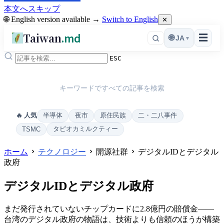
本文へスキップ
🌐 English version available →
Switch to English
✕
Taiwan
.md
☰
🌐
JA
▾
ESC
キーワードですべての記事を検索
半導体
夜市
原住民族
二・二八事件
🔥 人気
タピオカミルクティー
TSMC
ホーム
テクノロジー
開源社群
デジタルIDとデジタル
政府
デジタルIDとデジタル政府
まだ発行されていないチップカードに2.8億円の賠償金——
台湾のデジタル政府の物語は、技術よりも信頼のほうが構築