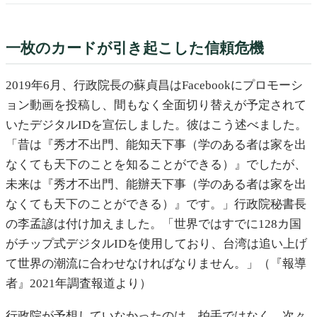
一枚のカードが引き起こした信頼危機
2019年6月、行政院長の蘇貞昌はFacebookにプロモーシ
ョン動画を投稿し、間もなく全面切り替えが予定されて
いたデジタルIDを宣伝しました。彼はこう述べました。
「昔は『秀才不出門、能知天下事（学のある者は家を出
なくても天下のことを知ることができる）』でしたが、
未来は『秀才不出門、能辦天下事（学のある者は家を出
なくても天下のことができる）』です。」行政院秘書長
の李孟諺は付け加えました。「世界ではすでに128カ国
がチップ式デジタルIDを使用しており、台湾は追い上げ
て世界の潮流に合わせなければなりません。」（『報導
者』2021年調査報道より）
行政院が予想していなかったのは、拍手ではなく、次々