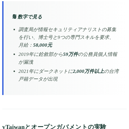
🔢 数字で見る
調査局が情報セキュリティアナリストの募集
を行い、博士号と9つの専門スキルを要求、
月給：
58,000元
2019年に銓敘部から
59万件
の公務員個人情報
が漏洩
2021年にダークネットに
2,000万件以上
の台湾
戸籍データが出現
vTaiwanとオープンガバメントの実験