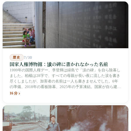
歴史
7/30
国家人権博物館：涙の碑に書かれなかった名前
1999年の国際人権デー、李登輝は緑島で「涙の碑」を自ら除幕し
ました。柏楊は28字で、すべての母親が長い夜に流した涙を書き
尽くしましたが、加害者の名前は一人も書きませんでした。6年
の準備、2018年の看板除幕、2025年の予算凍結。国家が自ら建
て、自らが行ったことを記念する博物館です。しかし解厳から39
16 分
年、一人の加害者も司法裁判を受けていません。