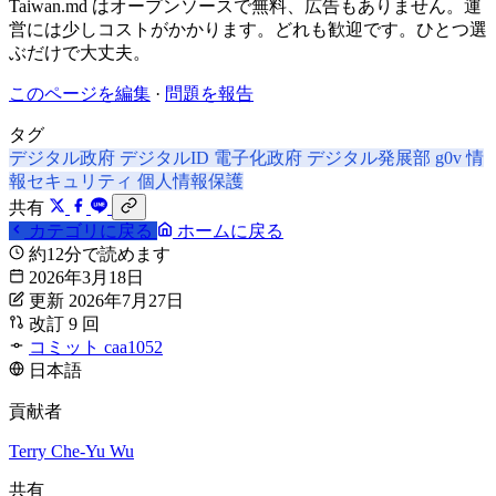
Taiwan.md はオープンソースで無料、広告もありません。運
営には少しコストがかかります。どれも歓迎です。ひとつ選
ぶだけで大丈夫。
このページを編集
·
問題を報告
タグ
デジタル政府
デジタルID
電子化政府
デジタル発展部
g0v
情
報セキュリティ
個人情報保護
共有
カテゴリに戻る
ホームに戻る
約12分で読めます
2026年3月18日
更新 2026年7月27日
改訂 9 回
コミット caa1052
日本語
貢献者
Terry
Che-Yu Wu
共有