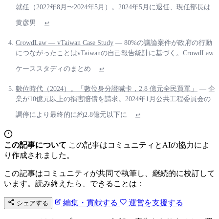
就任（2022年8月〜2024年5月）。2024年5月に退任、現任部長は
黄彦男
↩
CrowdLaw — vTaiwan Case Study
— 80%の議論案件が政府の行動
につながったことはvTaiwanの自己報告統計に基づく。CrowdLaw
ケーススタディのまとめ
↩
數位時代（2024）。「數位身分證喊卡，2.8 億元全民買單」
— 企
業が10億元以上の損害賠償を請求。2024年1月公共工程委員会の
調停により最終的に約2.8億元以下に
↩
この記事について
この記事はコミュニティとAIの協力によ
り作成されました。
この記事はコミュニティが共同で執筆し、継続的に校訂して
います。読み終えたら、できることは：
編集・貢献する
運営を支援する
シェアする