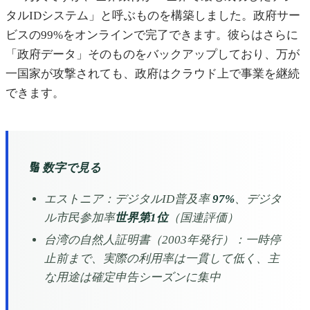
タルIDシステム」と呼ぶものを構築しました。政府サー
ビスの99%をオンラインで完了できます。彼らはさらに
「政府データ」そのものをバックアップしており、万が
一国家が攻撃されても、政府はクラウド上で事業を継続
できます。
🔢 数字で見る
エストニア：デジタルID普及率
97%
、デジタ
ル市民参加率
世界第1位
（国連評価）
台湾の自然人証明書（2003年発行）：一時停
止前まで、実際の利用率は一貫して低く、主
な用途は確定申告シーズンに集中