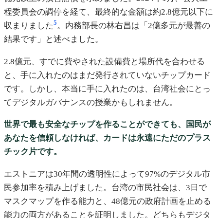
程委員会の調停を経て、最終的な金額は約2.8億元以下に
5
収まりました
。内務部長の林右昌は「2億多元が最善の
結果です」と述べました。
2.8億元、すでに費やされた設備費と場所代を合わせる
と、手に入れたのはまだ発行されていないチップカード
です。しかし、本当に手に入れたのは、台湾社会にとっ
てデジタルガバナンスの授業かもしれません。
世界で最も安全なチップを作ることができても、国民が
あなたを信頼しなければ、カードは永遠にただのプラス
チック片です。
エストニアは30年間の透明性によって97%のデジタル市
民参加率を積み上げました。台湾の市民社会は、3日で
マスクマップを作る能力と、48億元の政府計画を止める
能力の両方があることを証明しました。どちらもデジタ