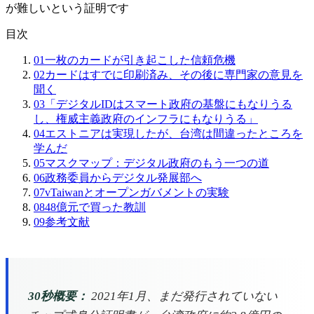
が難しいという証明です
目次
01
一枚のカードが引き起こした信頼危機
02
カードはすでに印刷済み、その後に専門家の意見を
聞く
03
「デジタルIDはスマート政府の基盤にもなりうる
し、権威主義政府のインフラにもなりうる」
04
エストニアは実現したが、台湾は間違ったところを
学んだ
05
マスクマップ：デジタル政府のもう一つの道
06
政務委員からデジタル発展部へ
07
vTaiwanとオープンガバメントの実験
08
48億元で買った教訓
09
参考文献
30秒概要：
2021年1月、まだ発行されていない