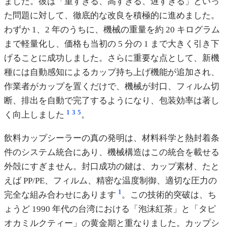
ました。彼は「重すぎる、高すぎる、遅すぎる」といっ
た問題に対して、徹底的な改良を積極的に進めました。
わずか 1、2 年のうちに、機械の重量を約 20 キログラム
まで軽量化し、価格も当初の 5 分の 1 まで大きく引き下
げることに成功しました。さらに重要な点として、新機
種には自動感知によるカップ持ち上げ機能が追加され、
作業者がカップを置くだけで、機械が封口、フィルム切
断、排出を自動で完了するようになり、包装効率は著し
1
3
5
く向上しました
。
飲料カップシーラーの真の発明は、材料科学と熱封着条
件のシステム統合にあり、機械構造はこの統合を載せる
外殻にすぎません。封口成功の鍵は、カップ素材、たと
えば PP/PE、フィルム、精密な温度制御、適切な圧力の
1
完全な組み合わせにあります
。この技術的突破は、ち
ょうど 1990 年代の台湾における「泡沫紅茶」と「タピ
オカミルクティー」の黄金期と重なりました。カップシ