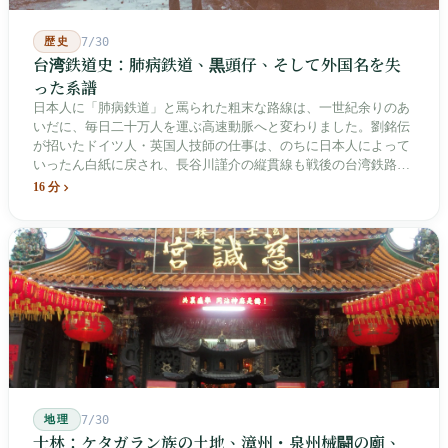
歴史
7/30
台湾鉄道史：肺病鉄道、黒頭仔、そして外国名を失
った系譜
日本人に「肺病鉄道」と罵られた粗末な路線は、一世紀余りのあ
いだに、毎日二十万人を運ぶ高速動脈へと変わりました。劉銘伝
が招いたドイツ人・英国人技師の仕事は、のちに日本人によって
いったん白紙に戻され、長谷川謹介の縦貫線も戦後の台湾鉄路に
よって改名・改番されました。どの世代も前の世代の記録を脚注
16 分
へ押しやり、外国名はしだいに剥がれ落ちていきました。残った
のは台湾語の「黒頭仔」「火車仔」、莒光・自強・復興という政
治スローガン、そしてようやくプユマ・タロコの世代になって、
先住民族の地名が再びレールの上に敷き戻されたのです。
地理
7/30
士林：ケタガラン族の土地、漳州・泉州械闘の廟、