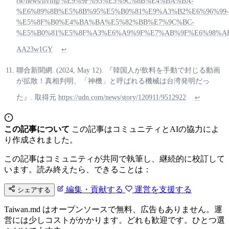
tw/news/living/%E9%9F%93%E5%9C%8B%E4%BA%BA-
%E6%89%8B%E5%8B%95%E5%B0%81%E9%A3%B2%E6%96%99-
%E5%8F%B0%E4%BA%BA%E5%82%BB%E7%9C%BC-
%E5%B0%81%E5%8F%A3%E6%A9%9F%E7%AB%9F%E6%98%AF
AA23w1GY
↩
聯合新聞網. (2024, May 12). 『韓国人が飲料を手動で封じる動画
が拡散！真相判明、「神機」と呼ばれる機械は台湾発明だっ
た』. 取得元
https://udn.com/news/story/120911/9512922
↩
この記事について
この記事はコミュニティとAIの協力によ
り作成されました。
この記事はコミュニティが共同で執筆し、継続的に校訂して
います。読み終えたら、できることは：
編集・貢献する
運営を支援する
シェアする
Taiwan.md はオープンソースで無料、広告もありません。運
営には少しコストがかかります。どれも歓迎です。ひとつ選