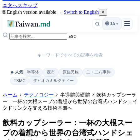
本文へスキップ
🌐 English version available →
Switch to English
✕
Taiwan
.md
☰
🌐
JA
▾
ESC
キーワードですべての記事を検索
半導体
夜市
原住民族
二・二八事件
🔥 人気
タピオカミルクティー
TSMC
ホーム
テクノロジー
半導體與硬體
飲料カップシーラ
ー：一杯の大根スープの着想から世界の台湾式ハンドシェイ
クドリンクを支える技術基盤へ
飲料カップシーラー：一杯の大根スー
プの着想から世界の台湾式ハンドシェ