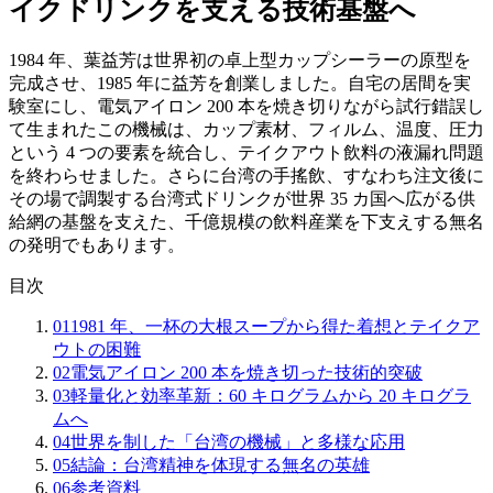
イクドリンクを支える技術基盤へ
1984 年、葉益芳は世界初の卓上型カップシーラーの原型を
完成させ、1985 年に益芳を創業しました。自宅の居間を実
験室にし、電気アイロン 200 本を焼き切りながら試行錯誤し
て生まれたこの機械は、カップ素材、フィルム、温度、圧力
という 4 つの要素を統合し、テイクアウト飲料の液漏れ問題
を終わらせました。さらに台湾の手搖飲、すなわち注文後に
その場で調製する台湾式ドリンクが世界 35 カ国へ広がる供
給網の基盤を支えた、千億規模の飲料産業を下支えする無名
の発明でもあります。
目次
01
1981 年、一杯の大根スープから得た着想とテイクア
ウトの困難
02
電気アイロン 200 本を焼き切った技術的突破
03
軽量化と効率革新：60 キログラムから 20 キログラ
ムへ
04
世界を制した「台湾の機械」と多様な応用
05
結論：台湾精神を体現する無名の英雄
06
参考資料