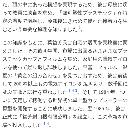
た。頭の中にあった構想を実現するため、彼は母校に戻
って教員に助言を求め、「熱可塑性プラスチック」が特
定の温度で溶融し、冷却後にきわめて優れた接着力を生
2
むという重要な原理を知りました
。
この知識をもとに、葉益芳氏は自宅の居間を実験室に変
えました。その後 4 年間、市場に出回るさまざまなプラ
スチックカップとフィルムを集め、家庭用の電気アイロ
ンを使って繰り返し試験しました。容器、フィルム、温
度の「黄金の組み合わせ」を見つけ出すため、彼は前後
して 200 本以上もの電気アイロンを焼き切り、数千回に
1
4
3
及ぶ失敗と試行を重ねました
。そして 1984 年、つ
いに安定して稼働する世界初の卓上型カップシーラーの
原型を開発することに成功しました。翌 1985 年、彼は
正式に「益芳封口機有限公司」を設立し、この革新を市
1
4
場へ投入しました
。