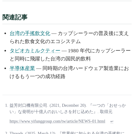
関連記事
台湾の手搖飲文化
— カップシーラーの普及後に支え
られた飲食文化のエコシステム
タピオカミルクティー
— 1980 年代にカップシーラー
と同時に飛躍した台湾の国民的飲料
半導体産業
— 同時期の台湾ハードウェア製造業にお
けるもう一つの成功経路
益芳封口機有限公司. (2021, December 20). 『一つの「おせっか
い」な発明が十億人のおいしさを封じ込めた』. 取得元
https://www.yifunggroup.com/tw/article/NEWS-01.html
↩
Threads. (2025, March 12). 『世界的に知られる台湾の手搖飲に