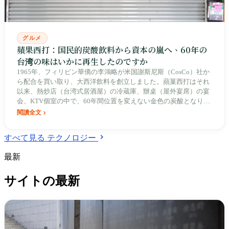
グルメ
蘋果西打：国民的炭酸飲料から資本の嵐へ、60年の
台湾の味はいかに再生したのですか
1965年、フィリピン華僑の李鴻略が米国謝斯尼斯（CosCo）社か
ら配合を買い取り、大西洋飲料を創立しました。蘋菓西打はそれ
以来、熱炒店（台湾式居酒屋）の冷蔵庫、辦桌（屋外宴席）の宴
会、KTV個室の中で、60年間位置を変えない金色の炭酸となりま
した。その商標は最初の30年間に3組の外国オーナーを渡り歩
閱讀全文
き、孫幼英が私費80万米ドルを投じてようやく台湾へ買い戻しま
した。韓国アイドルのキュヒョンが台南の度小月で偶然出会い、
すべて見る テクノロジー
自社工場の酵母菌とカビの生えた天井の下で二度つまずき、最後
には親会社が高雄湖内の7222坪の土地を売却して、EPS 8.71元と
最新
いう重い復帰を支えました。
サイトの最新