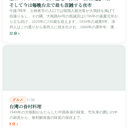
そして今は毎晩台北で最も混雑する夜市
午後7時半、士林夜市の入口では韓国人観光客が大鶏排を掲げて
自撮りをし、その隣、大南路84号の慈諴宮は1796年の嘉慶元年か
ら立ち続け、2026年に230歳を迎えます。1859年の咸豊9年、漳
州人はこの通りから泉州人に焼き出され、1860年の庚申年、潘永
清は下樹林に大東路・大南路・大西路・大北路という四本の整然
22 分
とした街路を引き、廟をその真ん中に置きました。1909年、日本
人は廟の向かいに市場を建て、1955年には陽明戯院が文林路に落
成し、1992年に豪大大鶏排が台中で発明され、1999年に士林へ進
出しました。2002年に戦後増築された屋根付き部分が撤去され、
2011年に新市場が開業し、地下フード街は朝から晩まで二交代で
人が入れ替わります。廟はいまも元の場所にありますが、その足
元では毎日二つの都市が交代で現れます。
グルメ
7/30
台湾の眷村料理
1949年の大移動がもたらした中国各省の味覚。竹矢来の囲いの中
の厨房から、眷村解体後の味覚の保存まで。
8 分