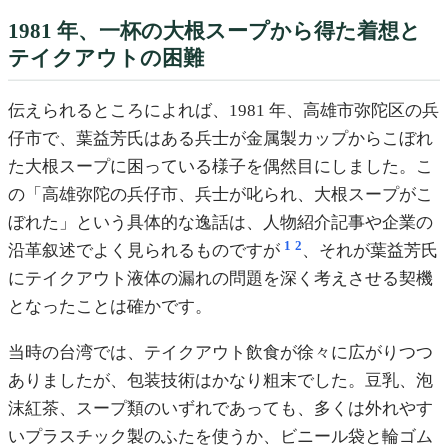
1981 年、一杯の大根スープから得た着想と
テイクアウトの困難
伝えられるところによれば、1981 年、高雄市弥陀区の兵
仔市で、葉益芳氏はある兵士が金属製カップからこぼれ
た大根スープに困っている様子を偶然目にしました。こ
の「高雄弥陀の兵仔市、兵士が叱られ、大根スープがこ
ぼれた」という具体的な逸話は、人物紹介記事や企業の
1
2
沿革叙述でよく見られるものですが
、それが葉益芳氏
にテイクアウト液体の漏れの問題を深く考えさせる契機
となったことは確かです。
当時の台湾では、テイクアウト飲食が徐々に広がりつつ
ありましたが、包装技術はかなり粗末でした。豆乳、泡
沫紅茶、スープ類のいずれであっても、多くは外れやす
いプラスチック製のふたを使うか、ビニール袋と輪ゴム