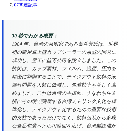
07
関連記事
30 秒でわかる概要：
1984 年、台湾の発明家である葉益芳氏は、世界
初の商用卓上型カップシーラーの原型の開発に
成功し、翌年に益芳公司を設立しました。この
技術は、カップ素材、フィルム、温度、圧力を
精密に制御することで、テイクアウト飲料の液
漏れ問題を大幅に低減し、包装効率も著しく高
めました。これは台湾の手搖飲、すなわち注文
後にその場で調製する台湾式ドリンク文化を標
準化し、テイクアウト化するための重要な技術
的支柱であっただけでなく、飲料包装から多様
な食品包装へと応用範囲を広げ、台湾製設備が