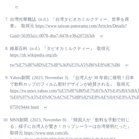
↩
台灣光華雜誌. (n.d.). 『台湾タピオカミルクティー、世界を席
巻』. 取得元
https://www.taiwan-panorama.com/Articles/Details?
Guid=56393a1c-0078-4ba7-8478-e38a207263eb
↩
維基百科. (n.d.). 『タピオカミルクティー』. 取得元
https://zh.wikipedia.org/zh-
tw/%E7%8F%8D%E7%8F%A0%E5%A5%B6%E8%8C%B6
↩
Yahoo新聞. (2023, November 3). 『台湾人が 38 年前に発明！日本
で飲料カップのフィルム密封デザインが絶賛される』. 取得元
https://tw.news.yahoo.com/%E5%8F%B0%E7%81%A3%E4%BA
%E6%97%A5%E6%9C%AC%E7%8B%82%E8%AE%9A%E9%A3%B
075919444.html
↩
MSN新聞. (2023, November 8). 『韓国人が「飲料を手動で封じ
る」様子に台湾人が驚き！カップシーラーは台湾発明だった』.
取得元
https://www.msn.com/zh-