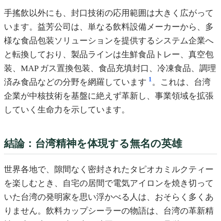
手搖飲以外にも、封口技術の応用範囲は大きく広がって
います。益芳公司は、単なる飲料設備メーカーから、多
様な食品包装ソリューションを提供するシステム企業へ
と転換しており、製品ラインは生鮮食品トレー、真空包
装、MAP ガス置換包装、食品充填封口、冷凍食品、調理
1
済み食品などの分野を網羅しています
。これは、台湾
企業が中核技術を基盤に絶えず革新し、事業領域を拡張
していく生命力を示しています。
結論：台湾精神を体現する無名の英雄
世界各地で、隙間なく密封されたタピオカミルクティー
を楽しむとき、自宅の居間で電気アイロンを焼き切って
いた台湾の発明家を思い浮かべる人は、おそらく多くあ
りません。飲料カップシーラーの物語は、台湾の革新精