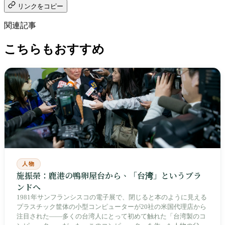
リンクをコピー
関連記事
こちらもおすすめ
人物
施振榮：鹿港の鴨卵屋台から、「台湾」というブラ
ンドへ
1981年サンフランシスコの電子展で、閉じると本のように見える
プラスチック筐体の小型コンピューターが20社の米国代理店から
注目された——多くの台湾人にとって初めて触れた「台湾製のコ