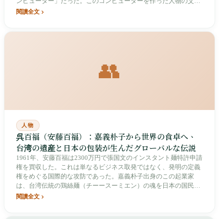
ンピューター」だった。このコンピューターを作った人物の父は
彼が3歳の時に過労で早世し、母が鴨卵や愛国くじを売って育て
閱讀全文
た。彼はエイサーを世界トップ5のPCブランドに育て、教科書に
も載る「スマイルカーブ」を描き、「自分が最大の敗者だ」とカ
メラの前で語った数少ない台湾のテクノロジー教父となった。
👥
人物
呉百福（安藤百福）：嘉義朴子から世界の食卓へ、
台湾の遺産と日本の包装が生んだグローバルな伝説
1961年、安藤百福は2300万円で張国文のインスタント麺特許申請
権を買収した。これは単なるビジネス取発ではなく、発明の定義
権をめぐる国際的な攻防であった。嘉義朴子出身のこの起業家
は、台湾伝統の鶏絲麺（チーースーミエン）の魂を日本の国民食
へと変え、「カップヌードル」を通じて世界の食習慣を根本から
閱讀全文
変えた。本稿では、日本統治下台湾での事業の起点、戦後の獄中
での悟り、そして二つの国を行き交ったアイデンティティと家族