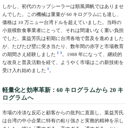
しかし、初代のカップシーラーは順風満帆ではありませ
んでした。この機械は重量が 60 キログラムにも達し、
価格は 10 万ニュー台湾ドルを超えていました。当時の
小規模飲食事業者にとって、それは間違いなく重い負担
でした。葉益芳氏は初期に台湾各地で普及を進めました
が、たびたび壁に突き当たり、数年間の赤字と市場教育
1
3
の期間さえ経験しました
。1988 年になって、継続的
な改良と普及活動を経て、ようやく市場はこの新技術を
1
受け入れ始めました
。
軽量化と効率革新：60 キログラムから 20 キ
ログラムへ
市場の冷淡な反応と顧客からの批判に直面し、葉益芳氏
は台湾の中小企業に特有の粘り強さと実務的精神を示し