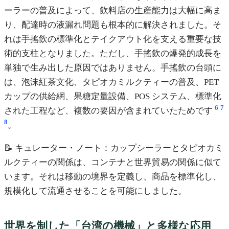
ーラーの普及によって、飲料店の生産能力は大幅に高ま
り、配達時の液漏れ問題も根本的に解決されました。そ
れは手搖飲の標準化とテイクアウト化を支える重要な技
術的支柱となりました。ただし、手搖飲の爆発的成長を
単独で生み出した原因ではありません。手搖飲の台頭に
は、泡沫紅茶文化、タピオカミルクティーの普及、PET
カップの供給網、果糖定量設備、POS システム、標準化
6
7
された工程など、複数の要因が含まれていたためです
8
。
📝 キュレーター・ノート：カップシーラーとタピオカミ
ルクティーの関係は、コンテナと世界貿易の関係に似て
います。それは移動の境界を定義し、商品を標準化し、
規模化して流通させることを可能にしました。
世界を制した「台湾の機械」と多様な応用