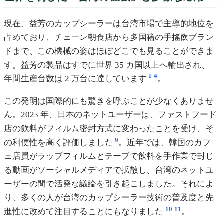
現在、益芳のカップシーラーは台湾市場で主導的地位を
占めており、チェーン朝食店から多国籍の手搖飲ブラン
ドまで、この機械の姿はほぼどこでも見ることができま
す。益芳の製品はすでに世界 35 カ国以上へ輸出され、
1
4
年間生産台数は 2 万台に達しています
。
この発明は国際的にも驚きを呼ぶことが少なくありませ
ん。2023 年、日本のネットユーザーは、ファストフード
店の飲料がフィルム密封方式に変わったことを受け、そ
9
の利便性を高く評価しました
。近年では、韓国のカフ
ェ店員がラップフィルムとテープで飲料を手作業で封じ
る動画がソーシャルメディアで拡散し、台湾のネットユ
ーザーの間で活発な議論を引き起こしました。それによ
り、多くの人が台湾のカップシーラー技術の普及度と先
10
11
進性に改めて注目することにもなりました
。