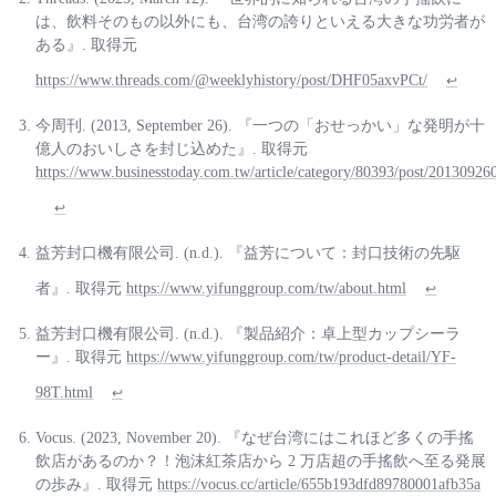
は、飲料そのもの以外にも、台湾の誇りといえる大きな功労者が
ある』. 取得元
https://www.threads.com/@weeklyhistory/post/DHF05axvPCt/
↩
今周刊. (2013, September 26). 『一つの「おせっかい」な発明が十
億人のおいしさを封じ込めた』. 取得元
https://www.businesstoday.com.tw/article/category/80393/post/20130926
↩
益芳封口機有限公司. (n.d.). 『益芳について：封口技術の先駆
者』. 取得元
https://www.yifunggroup.com/tw/about.html
↩
益芳封口機有限公司. (n.d.). 『製品紹介：卓上型カップシーラ
ー』. 取得元
https://www.yifunggroup.com/tw/product-detail/YF-
98T.html
↩
Vocus. (2023, November 20). 『なぜ台湾にはこれほど多くの手搖
飲店があるのか？！泡沫紅茶店から 2 万店超の手搖飲へ至る発展
の歩み』. 取得元
https://vocus.cc/article/655b193dfd89780001afb35a