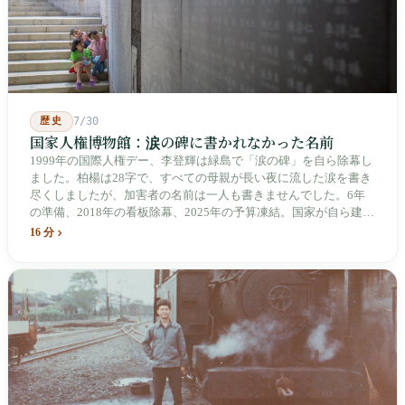
歴史
7/30
国家人権博物館：涙の碑に書かれなかった名前
1999年の国際人権デー、李登輝は緑島で「涙の碑」を自ら除幕し
ました。柏楊は28字で、すべての母親が長い夜に流した涙を書き
尽くしましたが、加害者の名前は一人も書きませんでした。6年
の準備、2018年の看板除幕、2025年の予算凍結。国家が自ら建
て、自らが行ったことを記念する博物館です。しかし解厳から39
16 分
年、一人の加害者も司法裁判を受けていません。