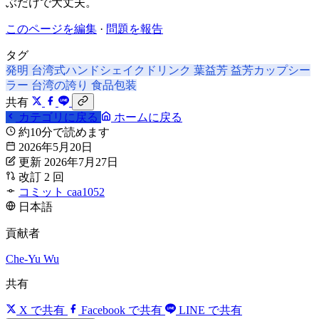
ぶだけで大丈夫。
このページを編集
·
問題を報告
タグ
発明
台湾式ハンドシェイクドリンク
葉益芳
益芳カップシー
ラー
台湾の誇り
食品包装
共有
カテゴリに戻る
ホームに戻る
約10分で読めます
2026年5月20日
更新 2026年7月27日
改訂 2 回
コミット caa1052
日本語
貢献者
Che-Yu Wu
共有
X で共有
Facebook で共有
LINE で共有