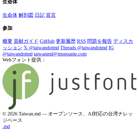
生命体
生命体
解剖図
日記
宣言
参加
概要
貢献ガイド
GitHub
更新履歴
RSS
問題を報告
ディスカ
ッション
𝕏 @taiwandotmd
Threads @taiwandotmd
IG
@taiwandotmd
taiwanmd@monoame.com
Webフォント提供：
© 2026 Taiwan.md — オープンソース、AI対応の台湾ナレッ
ジベース
.md