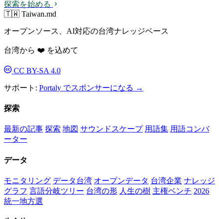
探索を始める
🇹🇼 Taiwan.md
オープンソース、AI対応の台湾ナレッジベース
台湾から ❤️ を込めて
CC BY-SA 4.0
サポート:
Portaly でスポンサーになる →
探索
最新の記事
探索
地図
サウンドスケープ
用語集
用語コンバ
ーター
データ
モニタリング
データ台湾
オープンデータ
台湾企業
ナレッジ
グラフ
言語分岐ツリー
台湾の形
人生の樹
主権ベンチ
2026
統一地方選