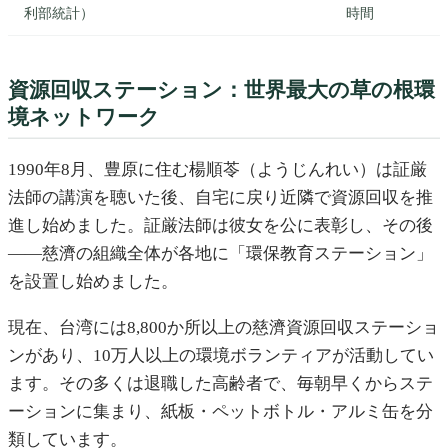
利部統計）
時間
資源回収ステーション：世界最大の草の根環
境ネットワーク
1990年8月、豊原に住む楊順苓（ようじんれい）は証厳
法師の講演を聴いた後、自宅に戻り近隣で資源回収を推
進し始めました。証厳法師は彼女を公に表彰し、その後
——慈濟の組織全体が各地に「環保教育ステーション」
を設置し始めました。
現在、台湾には8,800か所以上の慈濟資源回収ステーショ
ンがあり、10万人以上の環境ボランティアが活動してい
ます。その多くは退職した高齢者で、毎朝早くからステ
ーションに集まり、紙板・ペットボトル・アルミ缶を分
類しています。