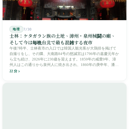
地理
7/30
士林：ケタガラン族の土地、漳州・泉州械闘の廟、
そして今は毎晩台北で最も混雑する夜市
午後7時半、士林夜市の入口では韓国人観光客が大鶏排を掲げて
自撮りをし、その隣、大南路84号の慈諴宮は1796年の嘉慶元年か
ら立ち続け、2026年に230歳を迎えます。1859年の咸豊9年、漳
州人はこの通りから泉州人に焼き出され、1860年の庚申年、潘永
清は下樹林に大東路・大南路・大西路・大北路という四本の整然
22 分
とした街路を引き、廟をその真ん中に置きました。1909年、日本
人は廟の向かいに市場を建て、1955年には陽明戯院が文林路に落
成し、1992年に豪大大鶏排が台中で発明され、1999年に士林へ進
出しました。2002年に戦後増築された屋根付き部分が撤去され、
2011年に新市場が開業し、地下フード街は朝から晩まで二交代で
人が入れ替わります。廟はいまも元の場所にありますが、その足
元では毎日二つの都市が交代で現れます。