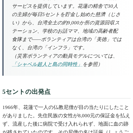
サービスを提供しています。花蓮の精舎で30人
の主婦が毎日5セントを貯金し始めた慈濟（じさ
い）から、台湾全土の約9,000か所の資源回収ス
テーション、学校のお話ママ、地域の高齢者配
食隊まで——ボランティアは台湾の「美徳」では
なく、台湾の「インフラ」です。
（災害ボランティアの動員モデルについては、
「シャベル超人と島の同時性」
を参照）
5セントの出発点
1966年、花蓮で一人の仏教尼僧が目の当たりにしたこと
がありました。先住民族の女性が8,000元の保証金を払え
ず、流産した後に病院で受け入れられず、地面に血の跡
が残されていたのです。その尼僧の名は証厳（しょうご