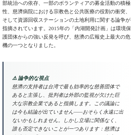
部統治への依存、一部のボランティアの募金活動の積極
性、慈濟病院における宗教色と公共医療の役割の衝突、
そして資源回収ステーションの土地利用に関する論争が
指摘されています。2015年の「内湖開発計画」は環境保
護団体からの強い反発を呼び、慈濟の広報史上最大の危
機の一つとなりました。
⚠️ 論争的な視点
慈濟の支持者は台湾で最も効率的な慈善団体で
あると主張し、批判者は外部の監視が欠けた巨
大な宗教企業であると指摘します。この議論に
は今も結論が出ていません——おそらく永遠に出
ないかもしれません。しかし立場に関係なく、
誰も否定できないことが一つあります：慈濟は