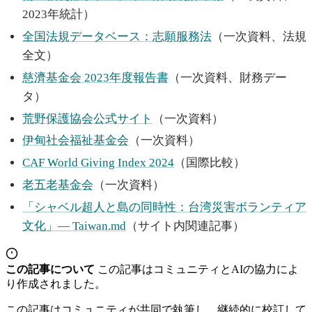
2023年統計）
全国法規データベース：志願服務法
（一次資料、法規
全文）
慈濟基金会 2023年度報告書
（一次資料、財務デー
タ）
荒野保護協会公式サイト
（一次資料）
伊甸社会福祉基金会
（一次資料）
CAF World Giving Index 2024
（国際比較）
老五老基金会
（一次資料）
「シャベル超人と島の同時性：台湾災害ボランティア
文化」— Taiwan.md
（サイト内関連記事）
この記事について
この記事はコミュニティとAIの協力によ
り作成されました。
この記事はコミュニティが共同で執筆し、継続的に校訂して