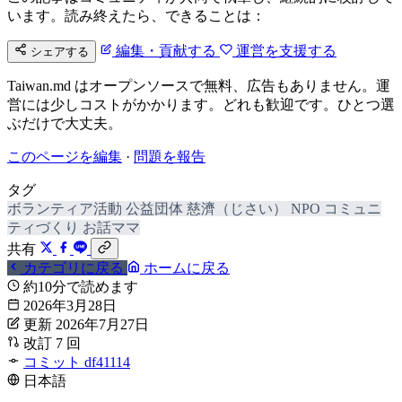
います。読み終えたら、できることは：
編集・貢献する
運営を支援する
シェアする
Taiwan.md はオープンソースで無料、広告もありません。運
営には少しコストがかかります。どれも歓迎です。ひとつ選
ぶだけで大丈夫。
このページを編集
·
問題を報告
タグ
ボランティア活動
公益団体
慈濟（じさい）
NPO
コミュニ
ティづくり
お話ママ
共有
カテゴリに戻る
ホームに戻る
約10分で読めます
2026年3月28日
更新 2026年7月27日
改訂 7 回
コミット df41114
日本語