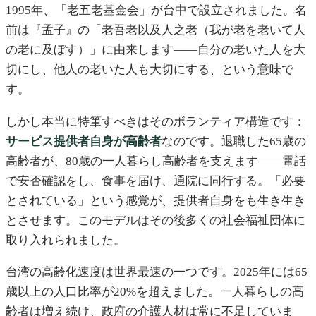
1995年、「老五老基金会」が台中で設立されました。名
前は『孟子』の「老吾老以及人之老（我が老を老いて人
の老に及ぼす）」に由来します——自分の老いた人を大
切にし、他人の老いた人も大切にする、という意味で
す。
しかし本当に特筆すべきはそのボランティア構造です：
サービス提供者自身が高齢者
なのです。退職した65歳の
高齢者が、80歳の一人暮らし高齢者を支えます——電話
で安否確認をし、食事を届け、通院に同行する。「必要
とされている」という感覚が、提供者自身をも生き生き
とさせます。このモデルはその後多くの社会福祉団体に
取り入れられました。
台湾の高齢化速度は世界最速の一つです。2025年には65
歳以上の人口比率が20%を超えました。一人暮らしの高
齢者は増え続け、政府の介護人材は常に不足していま