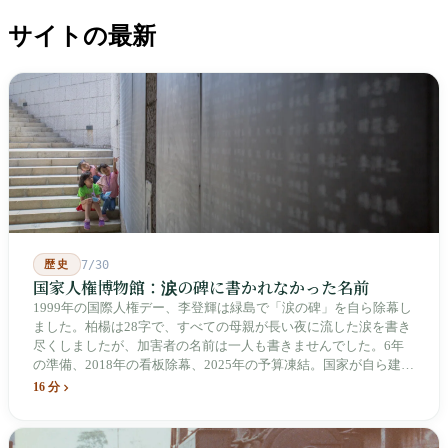
サイトの最新
歴史
7/30
国家人権博物館：涙の碑に書かれなかった名前
1999年の国際人権デー、李登輝は緑島で「涙の碑」を自ら除幕し
ました。柏楊は28字で、すべての母親が長い夜に流した涙を書き
尽くしましたが、加害者の名前は一人も書きませんでした。6年
の準備、2018年の看板除幕、2025年の予算凍結。国家が自ら建
て、自らが行ったことを記念する博物館です。しかし解厳から39
16 分
年、一人の加害者も司法裁判を受けていません。