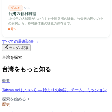
グルメ
7/30
台湾の眷村料理
1949年の大移動がもたらした中国各省の味覚。竹矢来の囲いの中
の厨房から、眷村解体後の味覚の保存まで。
8 分
すべての最新記事 →
ランダム記事
台湾を探索
台湾をもっと知る
概要
Taiwan.md について — 始まりの物語、チーム、ミッション
探索を始める
歴史