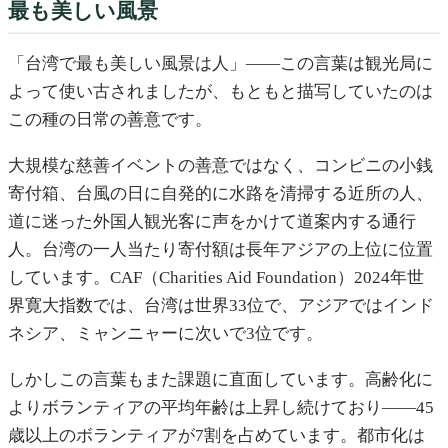
最も美しい風景
「台湾で最も美しい風景は人」——この言葉は観光局に
よって使い古されましたが、もともと描写していたのは
この種の日常の善意です。
大規模な慈善イベントの善意ではなく、コンビニの小銭
寄付箱、台風の日に自発的に水路を清掃する近所の人、
道に迷った外国人観光客に声をかけて道案内する通行
人。台湾の一人当たり寄付額は長年アジアの上位に位置
しています。CAF（Charities Aid Foundation）2024年世
界寛大指数では、台湾は世界33位で、アジアではインド
ネシア、ミャンニャーに次いで3位です。
しかしこの言葉もまた課題に直面しています。高齢化に
よりボランティアの平均年齢は上昇し続けており——45
歳以上のボランティアが7割を占めています。都市化は