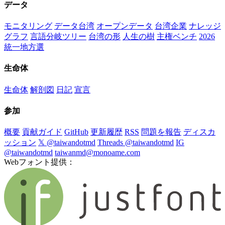
データ
モニタリング
データ台湾
オープンデータ
台湾企業
ナレッジ
グラフ
言語分岐ツリー
台湾の形
人生の樹
主権ベンチ
2026
統一地方選
生命体
生命体
解剖図
日記
宣言
参加
概要
貢献ガイド
GitHub
更新履歴
RSS
問題を報告
ディスカ
ッション
𝕏 @taiwandotmd
Threads @taiwandotmd
IG
@taiwandotmd
taiwanmd@monoame.com
Webフォント提供：