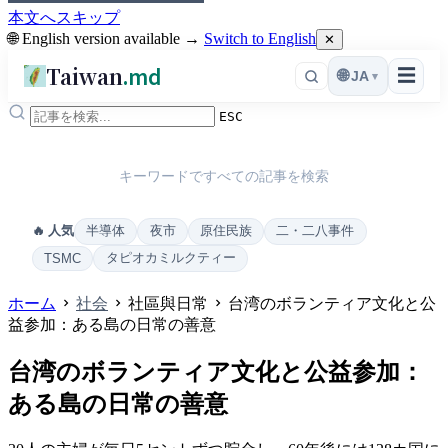
本文へスキップ
🌐 English version available →
Switch to English
✕
Taiwan
.md
☰
🌐
JA
▾
ESC
キーワードですべての記事を検索
半導体
夜市
原住民族
二・二八事件
🔥 人気
タピオカミルクティー
TSMC
ホーム
社会
社區與日常
台湾のボランティア文化と公
益参加：ある島の日常の善意
台湾のボランティア文化と公益参加：
ある島の日常の善意