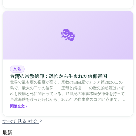
ン・ジェンニエン）の楽曲〈私たちは同胞〉がこの洪水の中で具
体的な行動へと変わった瞬間を探る。
🎭
文化
台湾の宗教信仰：恐怖から生まれた信仰帝国
世界で最も廟の密度が高く、宗教の自由度でアジア第2位のこの
島で、最大の二つの信仰——王爺と媽祖——の歴史的起源はいず
れも疫病と死に関わっている。17世紀の軍事移民が神像を持って
台湾海峡を渡った時代から、2025年の自由度スコア94点まで。
1953年の一貫道禁止、1987年の合法化第一号まで——台湾の信仰
閱讀全文
は経典の中にあるのではなく、街角の香煙の中にある。
すべて見る 社会
最新