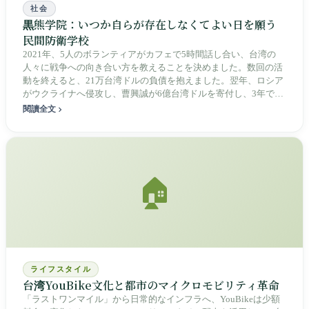
社会
黒熊学院：いつか自らが存在しなくてよい日を願う
民間防衛学校
2021年、5人のボランティアがカフェで5時間話し合い、台湾の
人々に戦争への向き合い方を教えることを決めました。数回の活
動を終えると、21万台湾ドルの負債を抱えました。翌年、ロシア
がウクライナへ侵攻し、曹興誠が6億台湾ドルを寄付し、3年で
300万人の黒熊勇士を育てると掲げました。同学院は止血帯、避
閱讀全文
難、詐欺対策を教え、「民兵を訓練するものでは絶対にない」と
明言しています。しかし真剣に教えれば教えるほど、中国から台
独リストに載せられ、台湾内では政治の道具にされました。戦争
によって生まれながら、いつか自分が使われない日を望む学校で
す。
🏠
ライフスタイル
台湾YouBike文化と都市のマイクロモビリティ革命
「ラストワンマイル」から日常的なインフラへ、YouBikeは少額