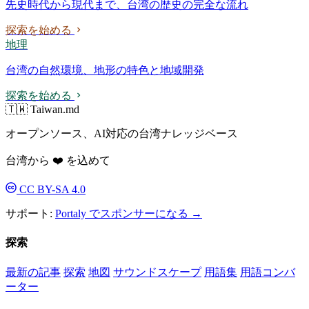
先史時代から現代まで、台湾の歴史の完全な流れ
探索を始める
地理
台湾の自然環境、地形の特色と地域開発
探索を始める
🇹🇼 Taiwan.md
オープンソース、AI対応の台湾ナレッジベース
台湾から ❤️ を込めて
CC BY-SA 4.0
サポート:
Portaly でスポンサーになる →
探索
最新の記事
探索
地図
サウンドスケープ
用語集
用語コンバ
ーター