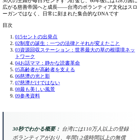
30人の主婦が毎日5セントずつ貯金し、60年後には128カ国に
広がる慈善帝国へと成長——台湾のボランティア文化はスロ
ーガンではなく、日常に刻まれた集合的なDNAです
目次
01
5セントの出発点
02
制度の誕生：一つの法律とそれが変えたこと
03
資源回収ステーション：世界最大の草の根環境ネッ
トワーク
04
お話ママ：静かな読書革命
05
高齢者が高齢者を支える
06
慈濟の光と影
07
慈濟だけではない
08
最も美しい風景
09
参考資料
30秒でわかる概要：
台湾には110万人以上の登録
ボランティアがおり、年間1.2億時間以上の無償