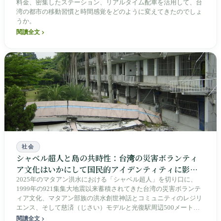
料金、密集したステーション、リアルタイム配車を活用して、台
湾の都市の移動習慣と時間感覚をどのように変えてきたのでしょ
うか。
閱讀全文
社会
シャベル超人と島の共時性：台湾の災害ボランティ
ア文化はいかにして国民的アイデンティティに影響
を与えるか
2025年のマタアン洪水における「シャベル超人」を切り口に、
1999年の921集集大地震以来蓄積されてきた台湾の災害ボランテ
ィア文化、マタアン部族の洪水創世神話とコミュニティのレジリ
エンス、そして慈済（じさい）モデルと光復駅周辺500メートル
以内に乱立した3つの指揮所の混乱を振り返り、陳建年（チェ
閱讀全文