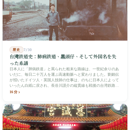
歴史
7/30
台湾鉄道史：肺病鉄道、黒頭仔、そして外国名を失
った系譜
日本人に「肺病鉄道」と罵られた粗末な路線は、一世紀余りのあ
いだに、毎日二十万人を運ぶ高速動脈へと変わりました。劉銘伝
が招いたドイツ人・英国人技師の仕事は、のちに日本人によって
いったん白紙に戻され、長谷川謹介の縦貫線も戦後の台湾鉄路に
よって改名・改番されました。どの世代も前の世代の記録を脚注
16 分
へ押しやり、外国名はしだいに剥がれ落ちていきました。残った
のは台湾語の「黒頭仔」「火車仔」、莒光・自強・復興という政
治スローガン、そしてようやくプユマ・タロコの世代になって、
先住民族の地名が再びレールの上に敷き戻されたのです。