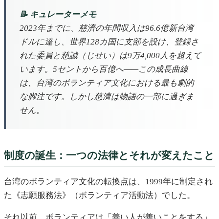
📝 キュレーターメモ
2023年までに、慈濟の年間収入は96.6億新台湾
ドルに達し、世界128カ国に支部を設け、登録さ
れた委員と慈誠（じせい）は9万4,000人を超えて
います。5セントから百億へ——この成長曲線
は、台湾のボランティア文化における最も劇的
な脚注です。しかし慈濟は物語の一部に過ぎま
せん。
制度の誕生：一つの法律とそれが変えたこと
台湾のボランティア文化の転換点は、1999年に制定され
た《志願服務法》（ボランティア活動法）でした。
それ以前、ボランティアは「善い人が善いことをする」