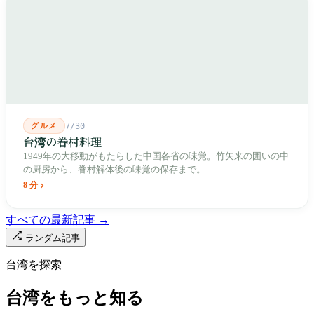
成し、1992年に豪大大鶏排が台中で発明され、1999年に士林へ進
出しました。2002年に戦後増築された屋根付き部分が撤去され、
2011年に新市場が開業し、地下フード街は朝から晩まで二交代で
人が入れ替わります。廟はいまも元の場所にありますが、その足
元では毎日二つの都市が交代で現れます。
グルメ
7/30
台湾の眷村料理
1949年の大移動がもたらした中国各省の味覚。竹矢来の囲いの中
の厨房から、眷村解体後の味覚の保存まで。
8 分
すべての最新記事 →
ランダム記事
台湾を探索
台湾をもっと知る