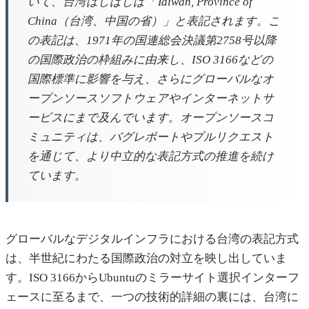
いて、台湾はしばしば「Taiwan, Province of
China（台湾、中国の省）」と表記されます。こ
の表記は、1971年の国連総会決議第2758号以降
の国際政治の枠組みに由来し、ISO 3166などの
国際標準に影響を与え、さらにグローバルなオ
ープンソースソフトウェアやインターネットサ
ービスにまで及んでいます。オープンソースコ
ミュニティは、バグレポートやプルリクエスト
を通じて、より中立的な表記方式の推進を続け
ています。
グローバルなデジタルインフラにおける台湾の表記方式
は、半世紀にわたる国際政治の対立を映し出していま
す。ISO 3166からUbuntuのミラーサイト選択インターフ
ェースに至るまで、一つの技術的詳細の裏には、台湾に