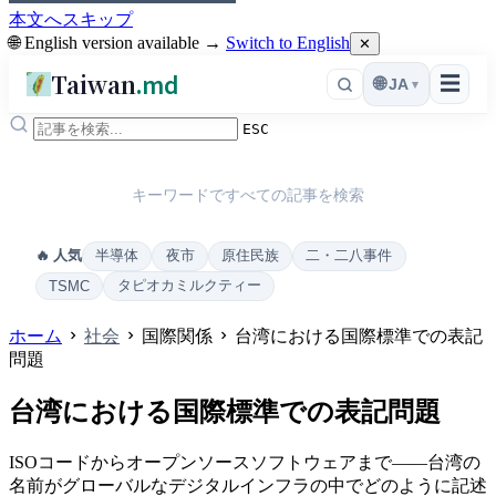
本文へスキップ
🌐 English version available →
Switch to English
✕
Taiwan
.md
☰
🌐
JA
▾
ESC
キーワードですべての記事を検索
半導体
夜市
原住民族
二・二八事件
🔥 人気
タピオカミルクティー
TSMC
ホーム
社会
国際関係
台湾における国際標準での表記
問題
台湾における国際標準での表記問題
ISOコードからオープンソースソフトウェアまで——台湾の
名前がグローバルなデジタルインフラの中でどのように記述