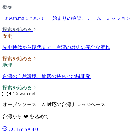
概要
Taiwan.md について — 始まりの物語、チーム、ミッション
探索を始める
歴史
先史時代から現代まで、台湾の歴史の完全な流れ
探索を始める
地理
台湾の自然環境、地形の特色と地域開発
探索を始める
🇹🇼 Taiwan.md
オープンソース、AI対応の台湾ナレッジベース
台湾から ❤️ を込めて
CC BY-SA 4.0