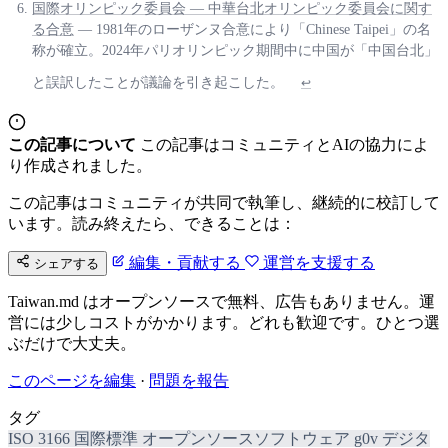
国際オリンピック委員会 — 中華台北オリンピック委員会に関す
る合意
— 1981年のローザンヌ合意により「Chinese Taipei」の名
称が確立。2024年パリオリンピック期間中に中国が「中国台北」
と誤訳したことが議論を引き起こした。
↩
この記事について
この記事はコミュニティとAIの協力によ
り作成されました。
この記事はコミュニティが共同で執筆し、継続的に校訂して
います。読み終えたら、できることは：
編集・貢献する
運営を支援する
シェアする
Taiwan.md はオープンソースで無料、広告もありません。運
営には少しコストがかかります。どれも歓迎です。ひとつ選
ぶだけで大丈夫。
このページを編集
·
問題を報告
タグ
ISO 3166
国際標準
オープンソースソフトウェア
g0v
デジタ