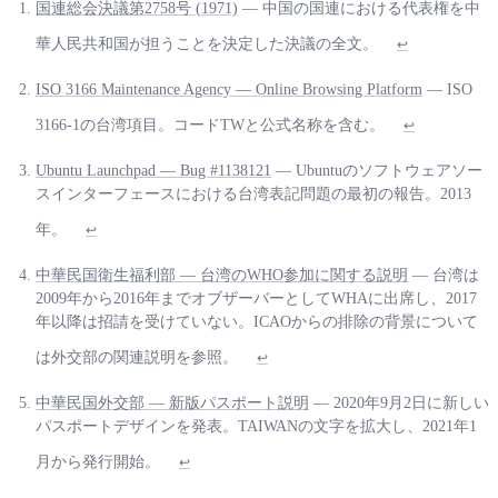
国連総会決議第2758号 (1971)
— 中国の国連における代表権を中
華人民共和国が担うことを決定した決議の全文。
↩
ISO 3166 Maintenance Agency — Online Browsing Platform
— ISO
3166-1の台湾項目。コードTWと公式名称を含む。
↩
Ubuntu Launchpad — Bug #1138121
— Ubuntuのソフトウェアソー
スインターフェースにおける台湾表記問題の最初の報告。2013
年。
↩
中華民国衛生福利部 — 台湾のWHO参加に関する説明
— 台湾は
2009年から2016年までオブザーバーとしてWHAに出席し、2017
年以降は招請を受けていない。ICAOからの排除の背景について
は外交部の関連説明を参照。
↩
中華民国外交部 — 新版パスポート説明
— 2020年9月2日に新しい
パスポートデザインを発表。TAIWANの文字を拡大し、2021年1
月から発行開始。
↩