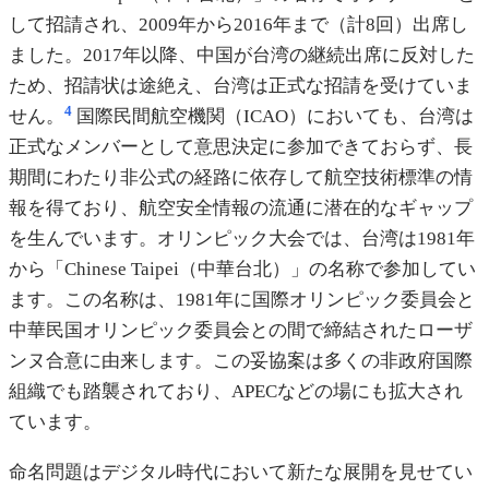
して招請され、2009年から2016年まで（計8回）出席し
ました。2017年以降、中国が台湾の継続出席に反対した
ため、招請状は途絶え、台湾は正式な招請を受けていま
4
せん。
国際民間航空機関（ICAO）においても、台湾は
正式なメンバーとして意思決定に参加できておらず、長
期間にわたり非公式の経路に依存して航空技術標準の情
報を得ており、航空安全情報の流通に潜在的なギャップ
を生んでいます。オリンピック大会では、台湾は1981年
から「Chinese Taipei（中華台北）」の名称で参加してい
ます。この名称は、1981年に国際オリンピック委員会と
中華民国オリンピック委員会との間で締結されたローザ
ンヌ合意に由来します。この妥協案は多くの非政府国際
組織でも踏襲されており、APECなどの場にも拡大され
ています。
命名問題はデジタル時代において新たな展開を見せてい