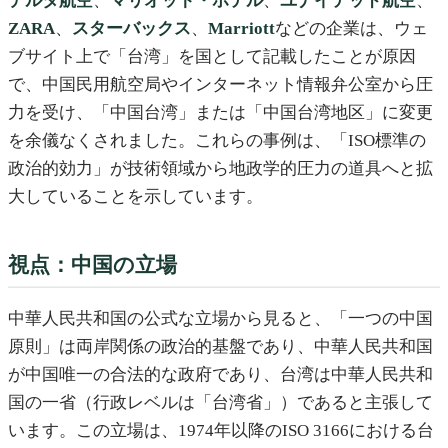
デルタ航空
、
マリオット・ホテル
、
ユナイテッド航空
、
ZARA
、
スターバックス
、
Marriott
などの企業は、ウェ
ブサイト上で「台湾」を国として記載したことが原因
で、中国民用航空局やインターネット情報弁公室から圧
力を受け、「中国台湾」または「中国台湾地区」に変更
を余儀なくされました。これらの事例は、「ISO標準の
政治的効力」が技術領域から地政学的圧力の道具へと拡
大していることを示しています。
視点：中国の立場
中華人民共和国の公式な立場から見ると、「一つの中国
原則」は両岸関係の政治的基盤であり、中華人民共和国
が中国唯一の合法的な政府であり、台湾は中華人民共和
国の一省（行政レベルは「台湾省」）であると主張して
います。この立場は、1974年以降のISO 3166における台