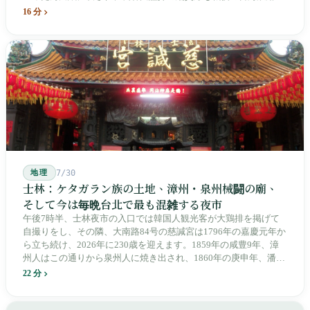
よって改名・改番されました。どの世代も前の世代の記録を脚注
16 分
へ押しやり、外国名はしだいに剥がれ落ちていきました。残った
のは台湾語の「黒頭仔」「火車仔」、莒光・自強・復興という政
治スローガン、そしてようやくプユマ・タロコの世代になって、
先住民族の地名が再びレールの上に敷き戻されたのです。
地理
7/30
士林：ケタガラン族の土地、漳州・泉州械闘の廟、
そして今は毎晩台北で最も混雑する夜市
午後7時半、士林夜市の入口では韓国人観光客が大鶏排を掲げて
自撮りをし、その隣、大南路84号の慈諴宮は1796年の嘉慶元年か
ら立ち続け、2026年に230歳を迎えます。1859年の咸豊9年、漳
州人はこの通りから泉州人に焼き出され、1860年の庚申年、潘永
清は下樹林に大東路・大南路・大西路・大北路という四本の整然
22 分
とした街路を引き、廟をその真ん中に置きました。1909年、日本
人は廟の向かいに市場を建て、1955年には陽明戯院が文林路に落