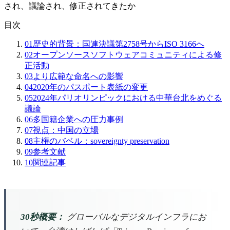
され、議論され、修正されてきたか
目次
01
歴史的背景：国連決議第2758号からISO 3166へ
02
オープンソースソフトウェアコミュニティによる修
正活動
03
より広範な命名への影響
04
2020年のパスポート表紙の変更
05
2024年パリオリンピックにおける中華台北をめぐる
議論
06
多国籍企業への圧力事例
07
視点：中国の立場
08
主権のバベル：sovereignty preservation
09
参考文献
10
関連記事
30秒概要：
グローバルなデジタルインフラにお