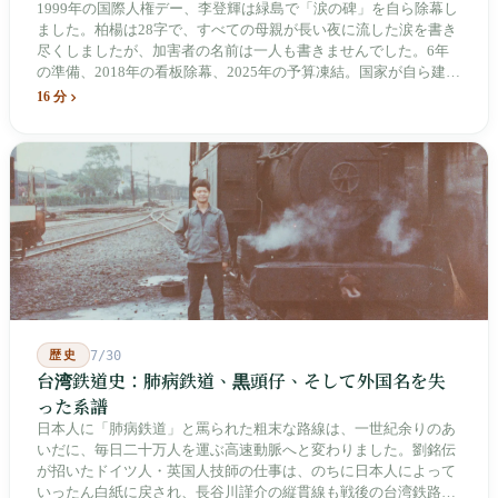
1999年の国際人権デー、李登輝は緑島で「涙の碑」を自ら除幕し
ました。柏楊は28字で、すべての母親が長い夜に流した涙を書き
尽くしましたが、加害者の名前は一人も書きませんでした。6年
の準備、2018年の看板除幕、2025年の予算凍結。国家が自ら建
て、自らが行ったことを記念する博物館です。しかし解厳から39
16 分
年、一人の加害者も司法裁判を受けていません。
歴史
7/30
台湾鉄道史：肺病鉄道、黒頭仔、そして外国名を失
った系譜
日本人に「肺病鉄道」と罵られた粗末な路線は、一世紀余りのあ
いだに、毎日二十万人を運ぶ高速動脈へと変わりました。劉銘伝
が招いたドイツ人・英国人技師の仕事は、のちに日本人によって
いったん白紙に戻され、長谷川謹介の縦貫線も戦後の台湾鉄路に