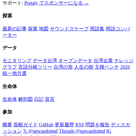
サポート:
Portaly でスポンサーになる →
探索
最新の記事
探索
地図
サウンドスケープ
用語集
用語コンバ
ーター
データ
モニタリング
データ台湾
オープンデータ
台湾企業
ナレッジ
グラフ
言語分岐ツリー
台湾の形
人生の樹
主権ベンチ
2026
統一地方選
生命体
生命体
解剖図
日記
宣言
参加
概要
貢献ガイド
GitHub
更新履歴
RSS
問題を報告
ディスカ
ッション
𝕏 @taiwandotmd
Threads @taiwandotmd
IG