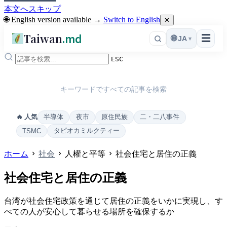
本文へスキップ
🌐 English version available →
Switch to English
✕
Taiwan
.md
☰
🌐
JA
▾
ESC
キーワードですべての記事を検索
半導体
夜市
原住民族
二・二八事件
🔥 人気
タピオカミルクティー
TSMC
ホーム
社会
人權と平等
社会住宅と居住の正義
社会住宅と居住の正義
台湾が社会住宅政策を通じて居住の正義をいかに実現し、す
べての人が安心して暮らせる場所を確保するか