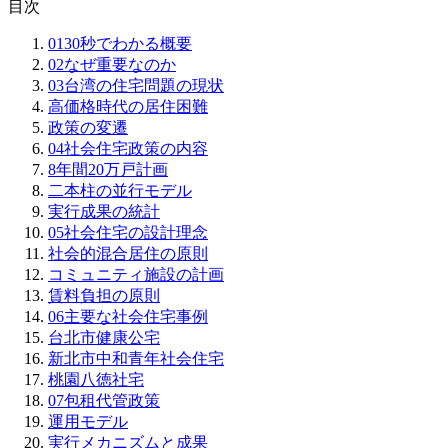
目次
01
30秒でわかる概要
02
なぜ重要なのか
03
台湾の住宅問題の現状
高価格時代の居住困難
政策の変遷
04
社会住宅政策の内容
8年間20万戸計画
二本柱の並行モデル
実行成果の統計
05
社会住宅の設計理念
社会的混合居住の原則
コミュニティ施設の計画
賃料負担の原則
06
主要な社会住宅事例
台北市健康公宅
新北市中和青年社会住宅
桃園八徳社宅
07
包租代管政策
運用モデル
実行メカニズムと成果