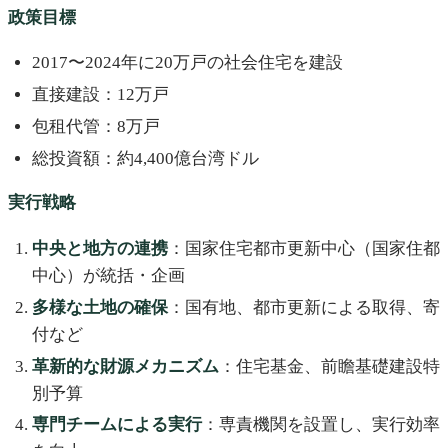
政策目標
2017〜2024年に20万戸の社会住宅を建設
直接建設：12万戸
包租代管：8万戸
総投資額：約4,400億台湾ドル
実行戦略
中央と地方の連携
：国家住宅都市更新中心（国家住都
中心）が統括・企画
多様な土地の確保
：国有地、都市更新による取得、寄
付など
革新的な財源メカニズム
：住宅基金、前瞻基礎建設特
別予算
専門チームによる実行
：専責機関を設置し、実行効率