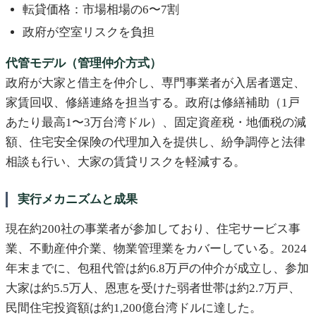
転貸価格：市場相場の6〜7割
政府が空室リスクを負担
代管モデル（管理仲介方式）
政府が大家と借主を仲介し、専門事業者が入居者選定、
家賃回収、修繕連絡を担当する。政府は修繕補助（1戸
あたり最高1〜3万台湾ドル）、固定資産税・地価税の減
額、住宅安全保険の代理加入を提供し、紛争調停と法律
相談も行い、大家の賃貸リスクを軽減する。
実行メカニズムと成果
現在約200社の事業者が参加しており、住宅サービス事
業、不動産仲介業、物業管理業をカバーしている。2024
年末までに、包租代管は約6.8万戸の仲介が成立し、参加
大家は約5.5万人、恩恵を受けた弱者世帯は約2.7万戸、
民間住宅投資額は約1,200億台湾ドルに達した。