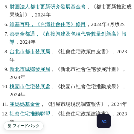
財團法人都市更新研究發展基金會
，《都市更新推動成
果統計》，2024年
維基百科，《台灣社會住宅》條目
，2024年3月版本
都更全都通，《直接興建及包租代管數量創新高》報
導
，2024年
台北市都市發展局
，《社會住宅政策白皮書》，2023
年
新北市城鄉發展局
，《新北市社會住宅發展計畫》，
2024年
桃園市住宅發展處
，《桃園市社會住宅推動成果》，
2024年
崔媽媽基金會
，《租屋市場現況調查報告》，2024年
社會住宅推動聯盟
，《社會住宅政策建議書》，2023
年
🧬 フィードバック