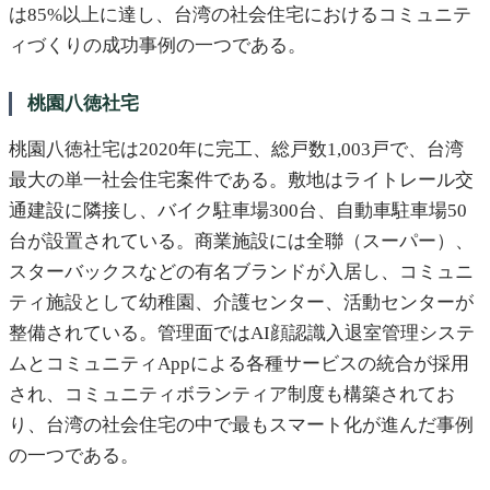
は85%以上に達し、台湾の社会住宅におけるコミュニテ
ィづくりの成功事例の一つである。
桃園八徳社宅
桃園八徳社宅は2020年に完工、総戸数1,003戸で、台湾
最大の単一社会住宅案件である。敷地はライトレール交
通建設に隣接し、バイク駐車場300台、自動車駐車場50
台が設置されている。商業施設には全聯（スーパー）、
スターバックスなどの有名ブランドが入居し、コミュニ
ティ施設として幼稚園、介護センター、活動センターが
整備されている。管理面ではAI顔認識入退室管理システ
ムとコミュニティAppによる各種サービスの統合が採用
され、コミュニティボランティア制度も構築されてお
り、台湾の社会住宅の中で最もスマート化が進んだ事例
の一つである。