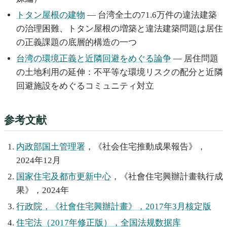
トタン屋根の建物
— 台湾全土の71.6万件の違法建築
の治理困難、トタン屋根の増築と違法建築問題は居住
の正義課題の底層的構造の一つ
台湾の環境正義と近隣回避をめぐる論争
— 居住問題
の土地利用の延伸：不平等な環境リスクの配分と近隣
回避施設をめぐるコミュニティ対立
参考文献
内政部国土管理署
，《社会住宅推動成果報告》，
2024年12月
国家住宅及都市更新中心
，《社會住宅興辦計畫執行成
果》，2024年
行政院，《社會住宅興辦計畫》，2017年3月核定版
住宅法（2017年修正版），全国法规数据库