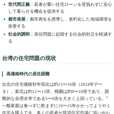
世代間正義
：若者が重い住宅ローンを背負わずに安心
して暮らせる機会を提供する
都市発展
：都市再生を誘導し、老朽化した地域環境を
改善する
社会的調和
：居住問題に起因する社会的対立を軽減す
る
台湾の住宅問題の現状
高価格時代の居住困難
台北の住宅価格対年収比は約15〜16倍（2024年デー
タ）、新北は約12〜13倍、桃園は約9〜10倍であり、国
1
際的な合理水準である5〜6倍を大きく上回っている。
一般家庭は食べずに飲まずに10〜15年かかってようやく
住宅を購入でき、多くの若者が賃貸住宅市場に追いやら