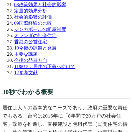
08
政策効果と社会的影響
定量的効果分析
社会的影響の評価
09
国際経験の比較
シンガポールの組屋制度
オランダの社会住宅
香港の公営住宅
10
今後の課題と発展
主要な課題
今後の発展方向
11
結び：居住の正義へ向けて
12
参考文献
30秒でわかる概要
居住は人々の基本的なニーズであり、政府の重要な責任
でもある。台湾は2016年に「8年間で20万戸の社会住
宅」政策を推進し、直接建設と包租代管（民間住宅の借