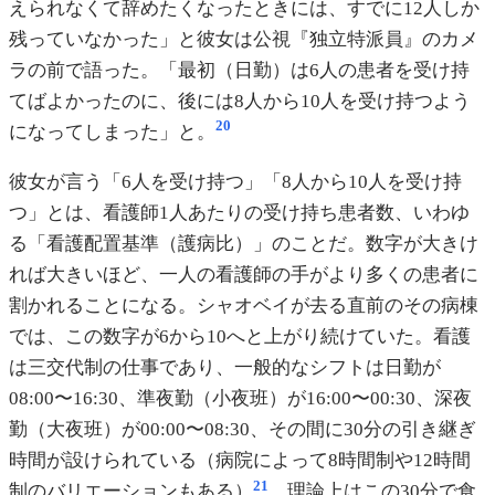
えられなくて辞めたくなったときには、すでに12人しか
残っていなかった」と彼女は公視『独立特派員』のカメ
ラの前で語った。「最初（日勤）は6人の患者を受け持
てばよかったのに、後には8人から10人を受け持つよう
20
になってしまった」と。
彼女が言う「6人を受け持つ」「8人から10人を受け持
つ」とは、看護師1人あたりの受け持ち患者数、いわゆ
る「看護配置基準（護病比）」のことだ。数字が大きけ
れば大きいほど、一人の看護師の手がより多くの患者に
割かれることになる。シャオベイが去る直前のその病棟
では、この数字が6から10へと上がり続けていた。看護
は三交代制の仕事であり、一般的なシフトは日勤が
08:00〜16:30、準夜勤（小夜班）が16:00〜00:30、深夜
勤（大夜班）が00:00〜08:30、その間に30分の引き継ぎ
時間が設けられている（病院によって8時間制や12時間
21
制のバリエーションもある）
。理論上はこの30分で食