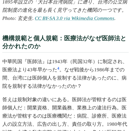
1895年設立の「大日本台湾病院」に遡り、台湾の公立病
院制度の進化を最も長く見守ってきた機関の一つです。
Photo: 玄史生.
CC BY-SA 3.0 via Wikimedia Commons
.
機構規範と個人規範：医療法がなぜ医師法と
分かれたのか
中華民国『医師法』は1943年（民国32年）に制定され、
4
医療法より43年早かった
。なぜ戦後から1986年までの
間、台湾には医師個人を規制する法律があったのに、病
院を規制する法律がなかったのか？
答えは規制対象の違いにある。医師法が管轄するのは医
師個人だ：開業資格、開業義務、業務上の違法行為。医
療法が管轄するのは医療機関だ：病院、診療所、医療法
人の設立方法、広告の出し方、責任の取り方。1980年代