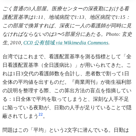
ごく普通の3人部屋。医療センターの深夜勤における看
護配置基準は1:11、地域病院で1:13、地区病院で1:15：
この部屋で換算すれば、深夜に一人の看護師が同時に見
なければならないのは3〜5部屋分にあたる。Photo: 玄史
生, 2010,
CC0 公有領域 via Wikimedia Commons
.
台湾ではこれまで、看護配置基準を測る指標として「全
日看護配置基準（全日護病比）」が用いられてきた。こ
れは1日3交代の看護師数を合計し、患者数で割って1日
全体の平均値を出すものだ。『商業周刊』が衛生福利部
の説明を整理する際、この算出方法の盲点を指摘してい
る：1日全体で平均を取ってしまうと、深刻な人手不足
に陥っている夜勤が、日勤の人手が足りていることで隠
22
蔽されてしまう
。
問題はこの「平均」という2文字に潜んでいる。日勤は