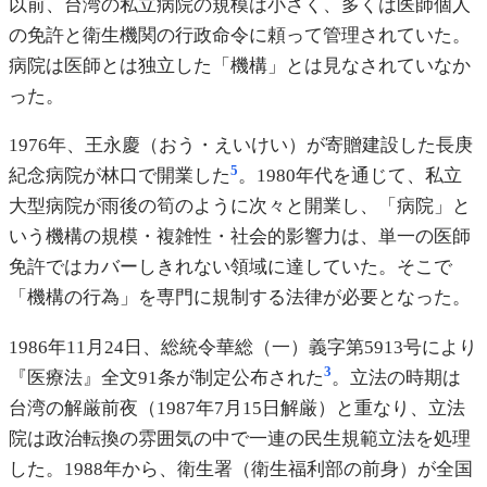
以前、台湾の私立病院の規模は小さく、多くは医師個人
の免許と衛生機関の行政命令に頼って管理されていた。
病院は医師とは独立した「機構」とは見なされていなか
った。
1976年、王永慶（おう・えいけい）が寄贈建設した長庚
5
紀念病院が林口で開業した
。1980年代を通じて、私立
大型病院が雨後の筍のように次々と開業し、「病院」と
いう機構の規模・複雑性・社会的影響力は、単一の医師
免許ではカバーしきれない領域に達していた。そこで
「機構の行為」を専門に規制する法律が必要となった。
1986年11月24日、総統令華総（一）義字第5913号により
3
『医療法』全文91条が制定公布された
。立法の時期は
台湾の解厳前夜（1987年7月15日解厳）と重なり、立法
院は政治転換の雰囲気の中で一連の民生規範立法を処理
した。1988年から、衛生署（衛生福利部の前身）が全国