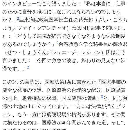
のインタビューでこう語りました：「私は本当に、仕事
のために自分を犠牲にしなければならないのでしょう
2
か？」
亜東病院救急医学部主任の蔡光超（さい・こうち
ょう／ツァイ・グアンチャオ）氏は同じ記事で問いまし
た：「どうして病院が経営できなくなるような保険制度
2
があるのでしょうか？」
台湾救急医学会秘書長の薛承君
（せつ・しょうくん／シュエ・チェンジュン）氏はこう
言いました：「今回の救急の波は、終わりの見えない渋
2
滞です。」
この3つの言葉は、医療法第1条に書かれた「医療事業の
健全な発展の促進、医療資源の合理的な配分、医療品質
3
の向上、患者権益の保障、国民健康の増進」
と、同じ台
湾の土地の上に立っています。一方には法律が描くビジ
ョン、もう一方には病院現場の枯渇があります。その間
に横たわるのは、医療法が40年間歩んできた道、そして