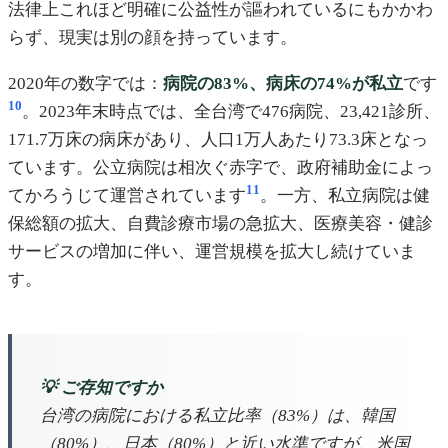
法律上これほど明確に公益性が謳われているにもかかわ
らず、現実は別の顔を持っています。
2020年の数字では：
病院の83%、病床の74%が私立
です
10
。2023年末時点では、全台湾で476病院、23,421診所、
171.7万床の病床があり、人口1万人あたり73.3床となっ
ています。公立病院は相次ぐ赤字で、政府補助金によっ
11
てかろうじて運営されています
。一方、私立病院は健
保総額の拡大、自費診療市場の急拡大、医療美容・健診
サービスの増加に伴い、運営規模を拡大し続けていま
す。
💡 ご存知ですか
台湾の病院における私立比率（83%）は、韓国
（80%）、日本（80%）と近い水準ですが、米国