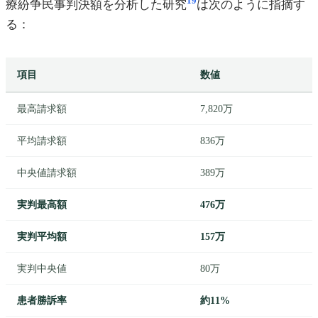
19
療紛争民事判決額を分析した研究
は次のように指摘す
る：
項目
数値
最高請求額
7,820万
平均請求額
836万
中央値請求額
389万
実判最高額
476万
実判平均額
157万
実判中央値
80万
患者勝訴率
約11%