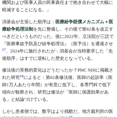
機関および医事人員の民事責任まで抱き合わせで大幅に
軽減することになる。」
消基会が主張した順序は：
医療紛争賠償メカニズム＋医
療紛争処理法制
を先に整備し、その後で第82条を改正す
べきだというものだった。後に2022年、立法院が三読で
『医療事故予防及び紛争処理法』（医予法）を通過させ
17
、2024年に施行されたが：消基会が当時要求した「先
後順序」はすでに逆転した歴史となっている。
修法後の実務的変化はどうだったか？PMC NIHに掲載さ
18
れた研究
によると：第82条修法後、医師の起訴率（医
師1万人あたり年間）が有意に低下し、各専門科で低下
傾向が観察され、研究は修法が「医師に保護効果があ
る」と結論づけている。
しかし患者側では、数字はより残酷だ。地方裁判所の医