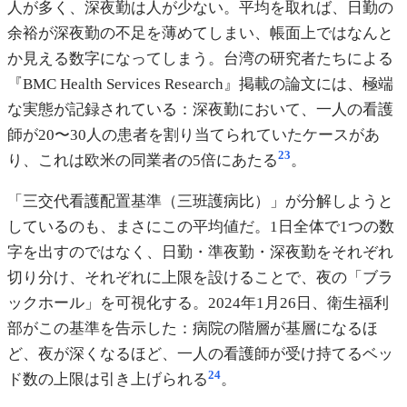
人が多く、深夜勤は人が少ない。平均を取れば、日勤の
余裕が深夜勤の不足を薄めてしまい、帳面上ではなんと
か見える数字になってしまう。台湾の研究者たちによる
『BMC Health Services Research』掲載の論文には、極端
な実態が記録されている：深夜勤において、一人の看護
師が20〜30人の患者を割り当てられていたケースがあ
23
り、これは欧米の同業者の5倍にあたる
。
「三交代看護配置基準（三班護病比）」が分解しようと
しているのも、まさにこの平均値だ。1日全体で1つの数
字を出すのではなく、日勤・準夜勤・深夜勤をそれぞれ
切り分け、それぞれに上限を設けることで、夜の「ブラ
ックホール」を可視化する。2024年1月26日、衛生福利
部がこの基準を告示した：病院の階層が基層になるほ
ど、夜が深くなるほど、一人の看護師が受け持てるベッ
24
ド数の上限は引き上げられる
。