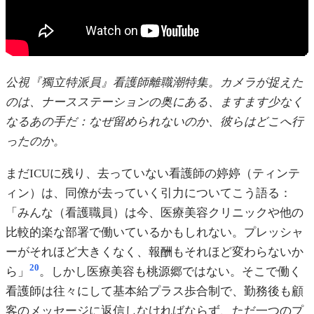
公視『獨立特派員』看護師離職潮特集。カメラが捉えた
のは、ナースステーションの奥にある、ますます少なく
なるあの手だ：なぜ留められないのか、彼らはどこへ行
ったのか。
まだICUに残り、去っていない看護師の婷婷（ティンテ
ィン）は、同僚が去っていく引力についてこう語る：
「みんな（看護職員）は今、医療美容クリニックや他の
比較的楽な部署で働いているかもしれない。プレッシャ
ーがそれほど大きくなく、報酬もそれほど変わらないか
20
ら」
。しかし医療美容も桃源郷ではない。そこで働く
看護師は往々にして基本給プラス歩合制で、勤務後も顧
客のメッセージに返信しなければならず、ただ一つのプ