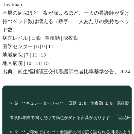
-heatmap
基層の病院ほど、夜が深まるほど、一人の看護師が受け
持つベッド数は増える（数字＝一人あたりの受持ちベッ
ド数）
病院レベル | 日勤 | 準夜勤 | 深夜勤
医学センター | 6 | 9 | 11
地域病院 | 7 | 11 | 13
地区病院 | 10 | 13 | 15
出典：衛生福利部三交代看護師患者比率基準公告、2024
> 📝 **キュレーターメモ**：日勤 1:6、準夜勤 1:
看護師界隈で聞くだけで顔色が変わる言葉があります。「花花班（ファーフ
> 💡 **ご存知ですか**：看護師の間で広く語られる川柳