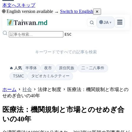
本文へスキップ
🌐 English version available →
Switch to English
✕
Taiwan
.md
☰
🌐
JA
▾
ESC
キーワードですべての記事を検索
半導体
夜市
原住民族
二・二八事件
🔥 人気
タピオカミルクティー
TSMC
ホーム
社会
法律と制度
医療法：機関規制と市場との
せめぎ合いの40年
医療法：機関規制と市場とのせめぎ合
いの40年