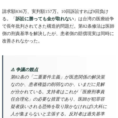
請求額836万、実判額157万。10回訴訟すれば9回負け
る。「
訴訟に勝っても金が取れない
」は台湾の医療紛争
で長年批判されてきた構造的問題だ。第82条修法は医師
側の刑責基準を解決したが、患者側の賠償現実は同時に
改善されなかった。
⚠️ 争議の観点
第82条の「二重要件主義」が医患関係の解決策
なのか、患者権益の削弱なのか、いまだに見解
が分かれている。支持者はこれが「医療刑事責
任合理化」の必要な措置であり、医師が犯罪容
疑者扱いされる恐怖を取り除かなければ5大科に
人が集まらないと主張する。反対者は過失基準