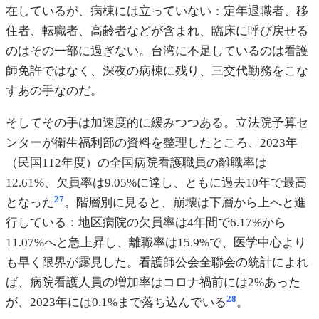
在しているが、病棟には立っていない：定年退職者、移
住者、転職者、高齢者などが含まれ、臨床に呼び戻せる
のはその一部に過ぎない。台湾に不足しているのは看護
師免許ではなく、深夜の病棟に残り、三交代勤務をこな
すあの手なのだ。
そしてその手は加速度的に緩みつつある。立法院予算セ
ンターが衛生福利部の資料を整理したところ、2023年
（民国112年度）の全国病院看護職員の離職率は
12.61%、欠員率は9.05%に達し、ともに過去10年で最高
27
となった
。階層別に見ると、崩壊は下層から上へと進
行している：地区病院の欠員率は4年間で6.17%から
11.07%へと急上昇し、離職率は15.9%で、医学中心より
も早く限界が露見した。看護師公会全聯会の統計によれ
ば、病院看護人員の増加率はコロナ禍前には2%あった
28
が、2023年には0.1%まで落ち込んでいる
。