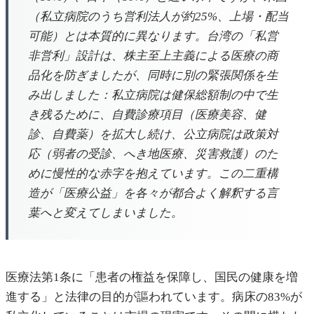
（私立病院のうち営利法人が約25%、上場・配当
可能）とは本質的に異なります。台湾の「私営
非営利」設計は、株主至上主義による医療の商
品化を防ぎましたが、同時に別の緊張関係を生
み出しました：私立病院は健保総額制の中で生
き残るために、自費診療項目（医療美容、健
診、自費薬）を拡大し続け、公立病院は政策対
応（弱者の受診、へき地医療、災害救護）のた
めに慢性的な赤字を抱えています。この二重構
造が「医療公益」を各々が都合よく解釈する言
葉へと変えてしまいました。
医療法第1条に「患者の権益を保障し、国民の健康を増
進する」と法律の目的が謳われています。病床の83%が