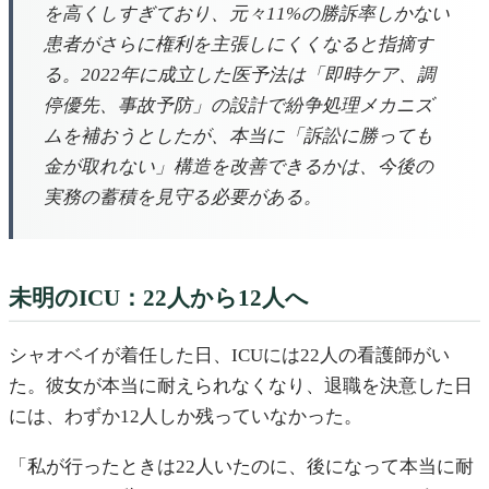
を高くしすぎており、元々11%の勝訴率しかない
患者がさらに権利を主張しにくくなると指摘す
る。2022年に成立した医予法は「即時ケア、調
停優先、事故予防」の設計で紛争処理メカニズ
ムを補おうとしたが、本当に「訴訟に勝っても
金が取れない」構造を改善できるかは、今後の
実務の蓄積を見守る必要がある。
未明のICU：22人から12人へ
シャオベイが着任した日、ICUには22人の看護師がい
た。彼女が本当に耐えられなくなり、退職を決意した日
には、わずか12人しか残っていなかった。
「私が行ったときは22人いたのに、後になって本当に耐