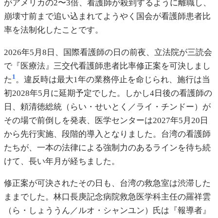
がアメリカの2〜3倍、看護師が殺到するように離職し、
崩壊寸前まで追い込まれてようやく国会が看護師患者比
率を法制化したことです。
2026年5月8日、国際看護師の日の前夜、立法院が三読会
で『医療法』三交代看護師患者比率修正案を可決しまし
1
た
。違反時は最大1年の業務停止を命じられ、施行は当
初2028年5月に延期予定でした。しかし4日後の看護師の
日、頼清徳総統（らい・せいとく／ライ・チンドー）が
その場で前倒しを発表、医学センターは2027年5月20日
から先行実施、段階的導入となりました。台湾の看護師
たちが、一本の法律による強制力のあるラインを待ち続
けて、長い年月が経ちました。
修正案が可決されたその日も、台湾の救急室は渋滞した
ままでした。林口長庚記念病院救急医学科主任の羅祥雲
（ら・しょううん／ルオ・シャンユン）氏は『報導者』