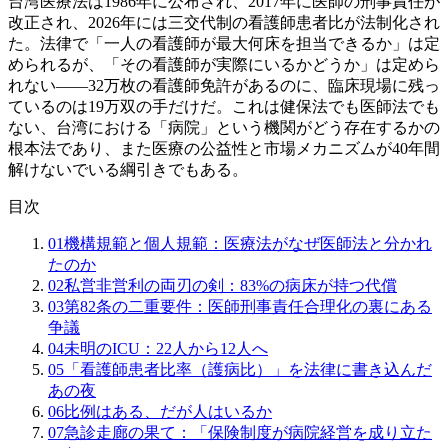
台湾医療法は1986年に公布され、2017年に医師の刑事責任が
改正され、2026年には三交代制の看護師患者比が法制化され
た。法律で「一人の看護師が最大何床を担当できるか」は定
められるが、「その看護師が実際にいるかどうか」は定めら
れない——32万枚の看護師免許があるのに、臨床現場に残っ
ているのは19万双の手だけだ。これは健保法でも医師法でも
ない、台湾における「病院」という機関がどう存在するかの
根本法であり、また医療の公益性と市場メカニズムが40年間
解けないでいる綱引きでもある。
目次
01
機構規範と個人規範：医療法がなぜ医師法と分かれ
たのか
02
私営非営利の両刃の剣：83%の病床が持つ代償
03
第82条の二重要件：医師刑事責任合理化の裏にある
争議
04
未明のICU：22人から12人へ
05
「看護師患者比率（護病比）」を法律に書き込んだ
あの夜
06
比例はある、だが人はいるか
07
急診走廊の果て：「保険制度が病院経営を成り立た