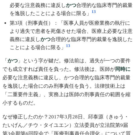
必要な注意義務に違反し
かつ
合理的な臨床専門的裁量
13
を逸脱したことによる場合に限る」
第3項（刑事責任）：「医事人員が医療業務の執行に
より過失で患者を死傷させた場合、医療上必要な注意
義務に違反し
かつ
合理的な臨床専門的裁量を逸脱した
13
ことによる場合に限る」
「
かつ
」という字が鍵だ。修法前は、過失が一つの要件
でも成立すれば責任を負った。修法後は、医師が
同時に
必要な注意義務に違反し、かつ合理的な臨床専門的裁量
を逸脱した場合にのみ刑事責任を負う。法律技術上は
「二重要件主義」、実務上は医師の刑事責任の範囲を縮
小するものだ。
なぜ修正したのか？2017年3月28日、邱泰源（きゅう・
たいげん／チウ・タイユエン）立法委員が立法院第9届
第3会期第6回院会で「医療刑事責任合理化」について質