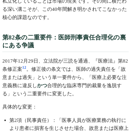
私立化していることは市場の現実です。その間に横たわ
る深い溝こそが、この40年間解き明かされてこなかった
核心的課題なのです。
第82条の二重要件：医師刑事責任合理化の裏
にある争議
2017年12月29日、立法院が三読を通過、『医療法』第82
12
条修正案
。修正後の条文では、医師の過失責任を「故
意または過失」という単一要件から、「医療上必要な注
意義務に違反し
かつ
合理的な臨床専門的裁量を逸脱す
る」という二重要件に変更した。
具体的な変更：
第2項（民事責任）：「医事人員が医療業務の執行に
より患者に損害を生じさせた場合、故意または医療上