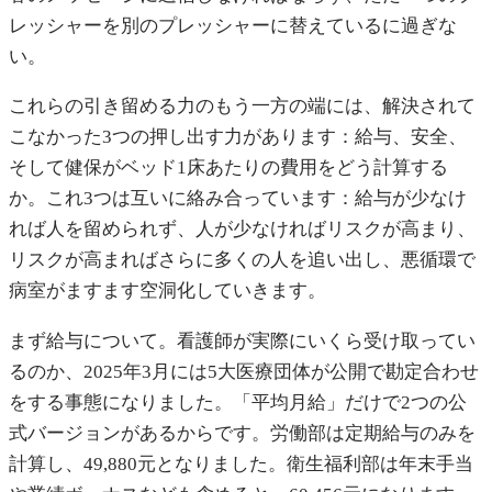
レッシャーを別のプレッシャーに替えているに過ぎな
い。
これらの引き留める力のもう一方の端には、解決されて
こなかった3つの押し出す力があります：給与、安全、
そして健保がベッド1床あたりの費用をどう計算する
か。これ3つは互いに絡み合っています：給与が少なけ
れば人を留められず、人が少なければリスクが高まり、
リスクが高まればさらに多くの人を追い出し、悪循環で
病室がますます空洞化していきます。
まず給与について。看護師が実際にいくら受け取ってい
るのか、2025年3月には5大医療団体が公開で勘定合わせ
をする事態になりました。「平均月給」だけで2つの公
式バージョンがあるからです。労働部は定期給与のみを
計算し、49,880元となりました。衛生福利部は年末手当