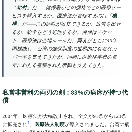
「
給付
」だ——健保署がどの価格でどの医療サー
ビスを購入するか。医療法が管轄するのは「
機
構
」だ——この病院が設立できるか、広告を出せ
るか、紛争をどう処理するか。健保はチケッ
ト、医療法は会場ルールだ。両者がともに40年
間機能し、台湾の健保制度の世界的に有名なカ
バー率を支えてきたが、同時に医療従事者の長
年にわたる蓄積された疲弊も支えてきた。
私営非営利の両刃の剣：83%の病床が持つ代
償
2004年、医療法が大幅改正され、全文が91条から123条
7
に拡充され
、
医療法人制度
が導入されました。台湾の病