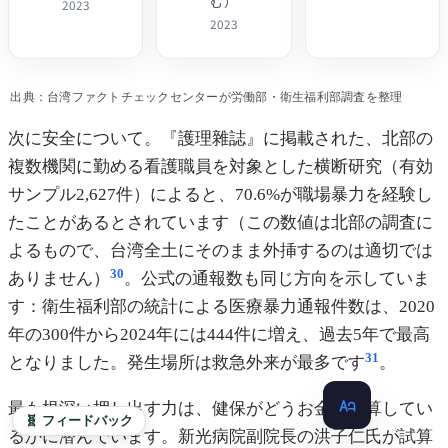
む）
2023
2023
出典：台湾ファクトチェックセンターが労働部・衛生福利部調査を整理
次に安全について。『護理雜誌』に掲載された、北部の
複数機関に勤める看護職員を対象とした横断研究（有効
サンプル2,627件）によると、70.6%が職場暴力を経験し
たことがあるとされています（この数値は北部の調査に
よるもので、台湾全土にそのまま外挿するのは適切では
30
ありません）
。公式の通報数も同じ方向を示していま
す：衛生福利部の統計による医療暴力通報件数は、2020
年の300件から2024年には444件に増え、過去5年で最高
31
となりました。発生場所は救急外来が最多です
。
最も根深い押し出す力は、健保がどうお金を計算してい
🧬 フィードバック
るかに潜んでいます。新光病院副院長の洪子仁氏が試算