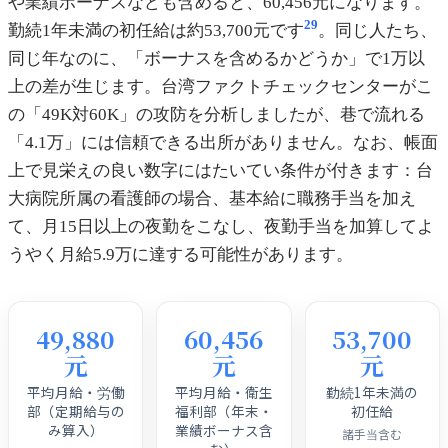
や業績ボーナスなども含めると、60,456元になります。
29
勤続1年未満の初任給は約53,700元です
。同じ人たち、
同じ年なのに、「ボーナスを含めるかどうか」で1万以
上の差が生じます。台湾ファクトチェックセンターがこ
の「49K対60K」の攻防を分析しましたが、巷で流れる
「4.1万」には信頼できる出所がありません。なお、帳面
上で見栄えの良い数字にはたいてい条件が付きます：台
大病院所属の看護師の場合、基本給に職務手当を加え
て、月15日以上の夜勤をこなし、夜勤手当を加算してよ
うやく月給5.9万に達する可能性があります。
49,880
60,456
53,700
元
元
元
平均月給・労働
平均月給・衛生
勤続1年未満の
部（定期給与の
福利部（年末・
初任給
み算入）
業績ボーナス含
諸手当含む