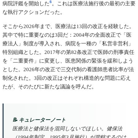
6
病院評鑑を開始した
。これは医療法施行後の最初の主要
な執行アクションだった。
そこから2026年まで、医療法は13回の改正を経験した。
其中で特に重要なのは3回だ：2004年の全面改正で「医
療法人」制度が導入され、病院を一種の「私営非営利」
特別組織とした。2017年の第82条改正で医師の刑事責任
を「二重要件」に変更し、医患関係の緊張を緩和しよう
とした。2026年の改正で三交代制の看護師患者比率が法
制化された。3回の改正はそれぞれ構造的な問題に応え
たが、そのたびに新たな議論を呼んだ。
📝 キュレーターノート
医療法と健保法を混同しないでほしい。健保法
（1994年制定、1995年3月施行）が管轄するのは