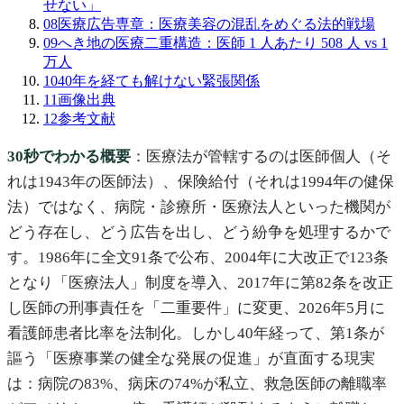
せない」
08
医療広告専章：医療美容の混乱をめぐる法的戦場
09
へき地の医療二重構造：医師 1 人あたり 508 人 vs 1
万人
10
40年を経ても解けない緊張関係
11
画像出典
12
参考文献
30秒でわかる概要
：医療法が管轄するのは医師個人（そ
れは1943年の医師法）、保険給付（それは1994年の健保
法）ではなく、病院・診療所・医療法人といった機関が
どう存在し、どう広告を出し、どう紛争を処理するかで
す。1986年に全文91条で公布、2004年に大改正で123条
となり「医療法人」制度を導入、2017年に第82条を改正
し医師の刑事責任を「二重要件」に変更、2026年5月に
看護師患者比率を法制化。しかし40年経って、第1条が
謳う「医療事業の健全な発展の促進」が直面する現実
は：病院の83%、病床の74%が私立、救急医師の離職率