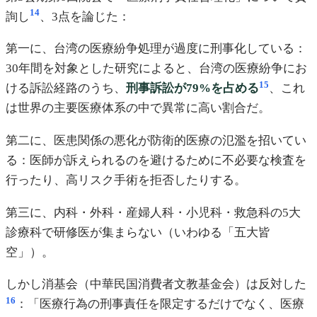
14
詢し
、3点を論じた：
第一に、台湾の医療紛争処理が過度に刑事化している：
30年間を対象とした研究によると、台湾の医療紛争にお
15
ける訴訟経路のうち、
刑事訴訟が79%を占める
、これ
は世界の主要医療体系の中で異常に高い割合だ。
第二に、医患関係の悪化が防衛的医療の氾濫を招いてい
る：医師が訴えられるのを避けるために不必要な検査を
行ったり、高リスク手術を拒否したりする。
第三に、内科・外科・産婦人科・小児科・救急科の5大
診療科で研修医が集まらない（いわゆる「五大皆
空」）。
しかし消基会（中華民国消費者文教基金会）は反対した
16
：「医療行為の刑事責任を限定するだけでなく、医療