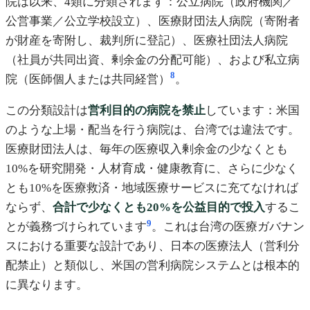
院は以来、4類に分類されます：公立病院（政府機関／
公営事業／公立学校設立）、医療財団法人病院（寄附者
が財産を寄附し、裁判所に登記）、医療社団法人病院
（社員が共同出資、剰余金の分配可能）、および私立病
8
院（医師個人または共同経営）
。
この分類設計は
営利目的の病院を禁止
しています：米国
のような上場・配当を行う病院は、台湾では違法です。
医療財団法人は、毎年の医療収入剰余金の少なくとも
10%を研究開発・人材育成・健康教育に、さらに少なく
とも10%を医療救済・地域医療サービスに充てなければ
ならず、
合計で少なくとも20%を公益目的で投入
するこ
9
とが義務づけられています
。これは台湾の医療ガバナン
スにおける重要な設計であり、日本の医療法人（営利分
配禁止）と類似し、米国の営利病院システムとは根本的
に異なります。