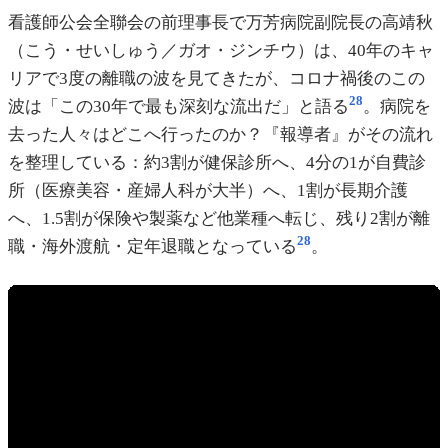
看護師公会全聯会の前理事長で万芳病院副院長の高靖秋
（こう・せいしゅう／ガオ・ジンチウ）は、40年のキャ
リアで3度の離職の波を見てきたが、コロナ禍後のこの
28
波は「この30年で最も深刻な流出だ」と語る
。病院を
去った人々はどこへ行ったのか？『報導者』がその流れ
を整理している：約3割が健保診所へ、4分の1が自費診
所（医療美容・産婦人科が大半）へ、1割が長期介護
へ、1.5割が保険や製薬など他業種へ転じ、残り2割が離
28
職・海外渡航・定年退職となっている
。