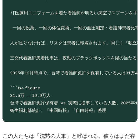
![医療用ユニフォームを着た看護師が明るい病室でスプーンを手に患者に液状薬を
_一回の投薬、一回の体位変換、一回の血圧測定：看護師患者比率が問うのは、こうした密
人が足りなければ、リスクは患者に転嫁されます。同じく『独立特派員』の取
三交代看護師患者比率は、夜勤のブラックボックスを陽の当たる
2025年12月時点で、台湾で看護師免許を保有している人は31万4,896人
```tw-figure

31.5万 → 19.9万人

台湾で看護師免許保有者 vs 実際に従事している人数、2025年12
衛生福利部統計、『中国時報』『自由時報』整理
この人たちは「沈黙の大軍」と呼ばれる。彼らはまだ存